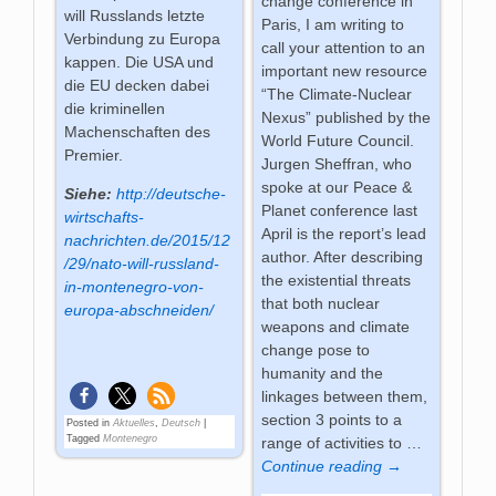
change conference in
will Russlands letzte
Paris, I am writing to
Verbindung zu Europa
call your attention to an
kappen. Die USA und
important new resource
die EU decken dabei
“The Climate-Nuclear
die kriminellen
Nexus” published by the
Machenschaften des
World Future Council.
Premier.
Jurgen Sheffran, who
spoke at our Peace &
Siehe:
http://deutsche-
Planet conference last
wirtschafts-
April is the report’s lead
nachrichten.de/2015/12
author. After describing
/29/nato-will-russland-
the existential threats
in-montenegro-von-
that both nuclear
europa-abschneiden/
weapons and climate
change pose to
humanity and the
linkages between them,
section 3 points to a
Posted in
Aktuelles
,
Deutsch
|
Tagged
Montenegro
range of activities to
…
Continue reading →