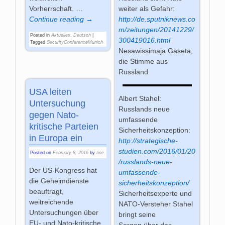
Vorherrschaft.
…
weiter als Gefahr:
Continue reading →
http://de.sputniknews.co
m/zeitungen/20141229/
Posted in
Aktuelles
,
Deutsch
|
300419016.html
Tagged
SecurityConferenceMunich
Nesawissimaja Gaseta,
die Stimme aus
Russland
USA leiten
Albert Stahel:
Untersuchung
Russlands neue
gegen Nato-
umfassende
kritische Parteien
Sicherheitskonzeption:
in Europa ein
http://strategische-
studien.com/2016/01/20
Posted on
February 8, 2016
by
tine
/russlands-neue-
Der US-Kongress hat
umfassende-
die Geheimdienste
sicherheitskonzeption/
beauftragt,
Sicherheitsexperte und
weitreichende
NATO-Versteher Stahel
Untersuchungen über
bringt seine
EU- und Nato-kritische