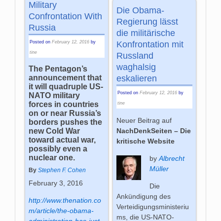
Military
Die Obama-
Confrontation With
Regierung lässt
Russia
die militärische
Konfrontation mit
Posted on
February 12, 2016
by
tine
Russland
waghalsig
The Pentagon’s
eskalieren
announcement that
it will quadruple US-
Posted on
February 12, 2016
by
NATO military
forces in countries
tine
on or near Russia’s
Neuer Beitrag auf
borders pushes the
new Cold War
NachDenkSeiten – Die
toward actual war,
kritische Website
possibly even a
nuclear one.
by
Albrecht
Müller
By
Stephen F. Cohen
February 3, 2016
Die
Ankündigung des
http://www.thenation.co
Verteidigungsministeriu
m/article/the-obama-
ms, die US-NATO-
administration-has-just-