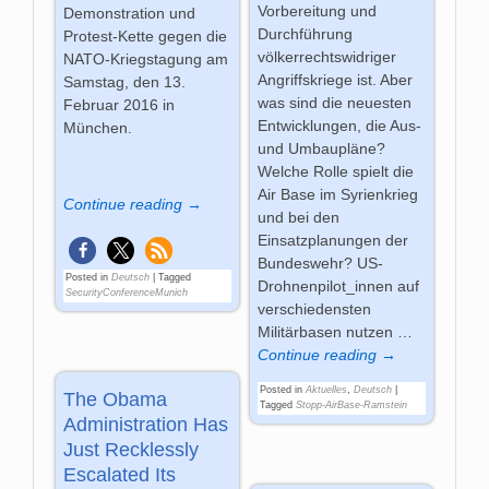
Vorbereitung und
Demonstration und
Durchführung
Protest-Kette gegen die
völkerrechtswidriger
NATO-Kriegstagung am
Angriffskriege ist. Aber
Samstag, den 13.
was sind die neuesten
Februar 2016 in
Entwicklungen, die Aus-
München.
und Umbaupläne?
Welche Rolle spielt die
Air Base im Syrienkrieg
Continue reading →
und bei den
Einsatzplanungen der
Bundeswehr? US-
Posted in
Deutsch
|
Tagged
Drohnenpilot_innen auf
SecurityConferenceMunich
verschiedensten
Militärbasen nutzen
…
Continue reading →
Posted in
Aktuelles
,
Deutsch
|
The Obama
Tagged
Stopp-AirBase-Ramstein
Administration Has
Just Recklessly
Escalated Its