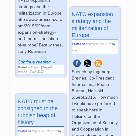
NATO expansion
strategy and the
militarization of Europe
NATO expansion
http://www.pressenza.c
strategy and the
om/2015/09/nato-
militarization of
expansion-strategy-
Europe
and-the-militarization-
of-europe/ Best wishes,
Posted on
September 12, 2015
by
Tony Robinson
tine
Continue reading →
Posted in
English
|
Tagged
Speech by Ingeborg
Helsinki_Conf_2015
Breines, Co-President
International Peace
Bureau, Helsinki
5.Sept.2015. How much
NATO must be
I would have preferred
consigned to the
to speak here in
rubbish heap of
Helsinki on the
history
Organization of Security
and Cooperation in
Posted on
September 10, 2015
by
Europe 40 years after