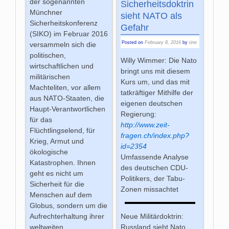
der sogenannten
Sicherheitsdoktrin
Münchner
sieht NATO als
Sicherheitskonferenz
Gefahr
(SIKO) im Februar 2016
Posted on
February 8, 2016
by
tine
versammeln sich die
politischen,
Willy Wimmer: Die Nato
wirtschaftlichen und
bringt uns mit diesem
militärischen
Kurs um, und das mit
Machteliten, vor allem
tatkräftiger Mithilfe der
aus NATO-Staaten, die
eigenen deutschen
Haupt-Verantwortlichen
Regierung:
für das
http://www.zeit-
Flüchtlingselend, für
fragen.ch/index.php?
Krieg, Armut und
id=2354
ökologische
Umfassende Analyse
Katastrophen. Ihnen
des deutschen CDU-
geht es nicht um
Politikers, der Tabu-
Sicherheit für die
Zonen missachtet
Menschen auf dem
Globus, sondern um die
Aufrechterhaltung ihrer
Neue Militärdoktrin:
weltweiten
Russland sieht Nato