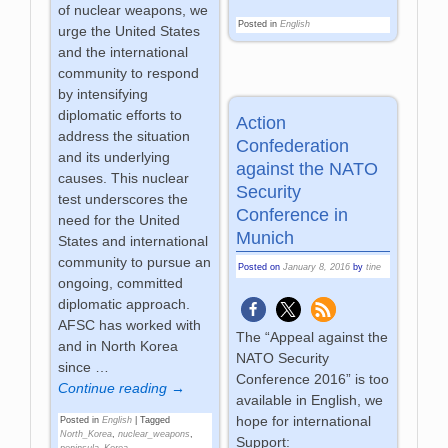
of nuclear weapons, we
Posted in
English
urge the United States
and the international
community to respond
by intensifying
diplomatic efforts to
Action
address the situation
Confederation
and its underlying
against the NATO
causes. This nuclear
Security
test underscores the
Conference in
need for the United
Munich
States and international
community to pursue an
Posted on
January 8, 2016
by
tine
ongoing, committed
diplomatic approach.
AFSC has worked with
The “Appeal against the
and in North Korea
NATO Security
since
…
Conference 2016” is too
Continue reading →
available in English, we
hope for international
Posted in
English
|
Tagged
North_Korea
,
nuclear_weapons
,
Support:
peninsula_Korea