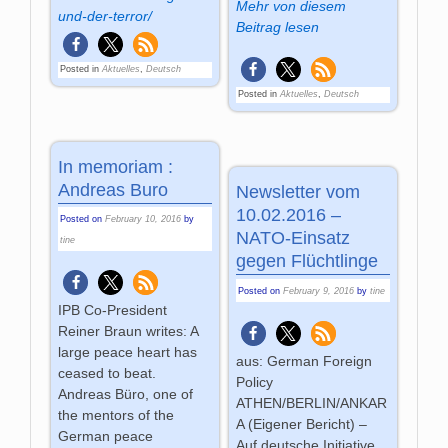
Mehr von diesem
und-der-terror/
Beitrag lesen
Posted in
Aktuelles
,
Deutsch
Posted in
Aktuelles
,
Deutsch
In memoriam :
Andreas Buro
Newsletter vom
10.02.2016 –
Posted on
February 10, 2016
by
NATO-Einsatz
tine
gegen Flüchtlinge
Posted on
February 9, 2016
by
tine
IPB Co-President
Reiner Braun writes: A
large peace heart has
aus: German Foreign
ceased to beat.
Policy
Andreas Büro, one of
ATHEN/BERLIN/ANKAR
the mentors of the
A (Eigener Bericht) –
German peace
Auf deutsche Initiative