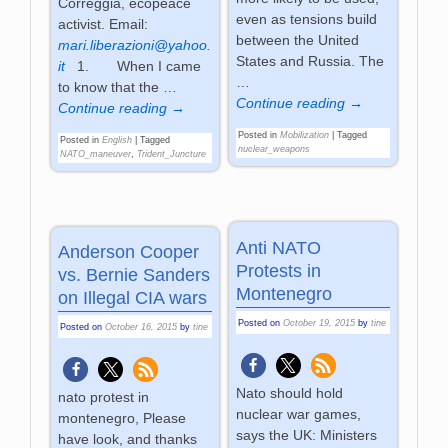
Correggia, ecopeace
even as tensions build
activist. Email:
between the United
mari.liberazioni@yahoo.
States and Russia. The
it
1. When I came
…
to know that the
…
Continue reading →
Continue reading →
Posted in
Mobilization
|
Tagged
Posted in
English
|
Tagged
nuclear_weapons
NATO_maneuver
,
Trident_Juncture
Anti NATO
Anderson Cooper
Protests in
vs. Bernie Sanders
Montenegro
on Illegal CIA wars
Posted on
October 19, 2015
by
tine
Posted on
October 16, 2015
by
tine
Nato should hold
nato protest in
nuclear war games,
montenegro, Please
says the UK: Ministers
have look, and thanks