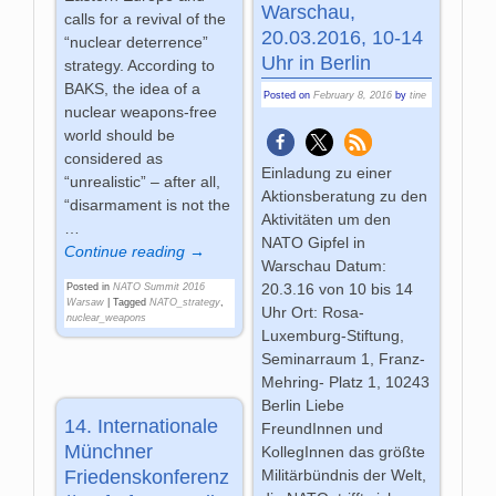
Warschau,
calls for a revival of the
20.03.2016, 10-14
“nuclear deterrence”
Uhr in Berlin
strategy. According to
BAKS, the idea of a
Posted on
February 8, 2016
by
tine
nuclear weapons-free
world should be
considered as
Einladung zu einer
“unrealistic” – after all,
Aktionsberatung zu den
“disarmament is not the
Aktivitäten um den
…
NATO Gipfel in
Continue reading →
Warschau Datum:
20.3.16 von 10 bis 14
Posted in
NATO Summit 2016
Warsaw
|
Tagged
NATO_strategy
,
Uhr Ort: Rosa-
nuclear_weapons
Luxemburg-Stiftung,
Seminarraum 1, Franz-
Mehring- Platz 1, 10243
Berlin Liebe
14. Internationale
FreundInnen und
Münchner
KollegInnen das größte
Militärbündnis der Welt,
Friedenskonferenz