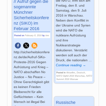
die NATO, trifft sich am
// Aufruf gegen die
Freitag, den 8. und
sogenannte
Samstag, den 9. Juli
Münchner
2016 in Warschau.
Sicherheitskonfere
Neben dem Konflikt in
nz (SIKO) im
der Ukraine und Syrien
Februar 2016
wird die NATO die
nukleare Aufrüstung
Posted on
February 8, 2016
by
tine
und ihre
Nuklearstrategie
diskutieren. Verstärkt
http://sicherheitskonfere
werden soll auch der
nz.de/de/Aufruf-SiKo-
Druck, die nationalen
…
Proteste-2016 Gegen
Continue reading →
Aufrüstung und Krieg –
NATO abschaffen No
Posted in
Aktuelles
,
Deutsch
,
NATO Gipfel 2016 Warschau
,
NATO
Justice – No Peace –
Summit 2016 Warsaw
Ohne Gerechtigkeit gibt
es keinen Frieden
Bleiberecht für alle
Geflüchteten – Kein
Mensch ist illegal Bei
Russische