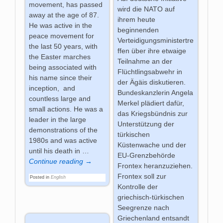
movement, has passed
wird die NATO auf
away at the age of 87.
ihrem heute
He was active in the
beginnenden
peace movement for
Verteidigungsministertre
the last 50 years, with
ffen über ihre etwaige
the Easter marches
Teilnahme an der
being associated with
Flüchtlingsabwehr in
his name since their
der Ägäis diskutieren.
inception, and
Bundeskanzlerin Angela
countless large and
Merkel plädiert dafür,
small actions. He was a
das Kriegsbündnis zur
leader in the large
Unterstützung der
demonstrations of the
türkischen
1980s and was active
Küstenwache und der
until his death in
…
EU-Grenzbehörde
Continue reading →
Frontex heranzuziehen.
Frontex soll zur
Posted in
English
Kontrolle der
griechisch-türkischen
Seegrenze nach
Griechenland entsandt