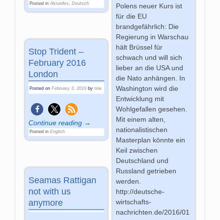
Posted in
Aktuelles
,
Deutsch
Polens neuer Kurs ist
für die EU
brandgefährlich: Die
Regierung in Warschau
hält Brüssel für
Stop Trident –
schwach und will sich
February 2016
lieber an die USA und
London
die Nato anhängen. In
Washington wird die
Posted on
February 3, 2016
by
tine
Entwicklung mit
Wohlgefallen gesehen.
Mit einem alten,
Continue reading →
nationalistischen
Posted in
English
Masterplan könnte ein
Keil zwischen
Deutschland und
Russland getrieben
Seamas Rattigan
werden.
not with us
http://deutsche-
anymore
wirtschafts-
nachrichten.de/2016/01