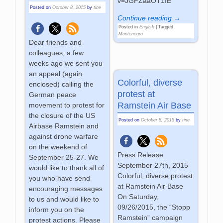
v=JGFZaaOT1IE
Posted on
October 8, 2015
by
tine
Continue reading →
Posted in
English
|
Tagged
Montenegro
Dear friends and
colleagues, a few
weeks ago we sent you
an appeal (again
Colorful, diverse
enclosed) calling the
protest at
German peace
Ramstein Air Base
movement to protest for
the closure of the US
Posted on
October 8, 2015
by
tine
Airbase Ramstein and
against drone warfare
on the weekend of
Press Release
September 25-27. We
September 27th, 2015
would like to thank all of
Colorful, diverse protest
you who have send
at Ramstein Air Base
encouraging messages
On Saturday,
to us and would like to
09/26/2015, the “Stopp
inform you on the
Ramstein” campaign
protest actions. Please