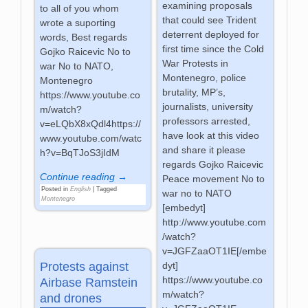
examining proposals
to all of you whom
that could see Trident
wrote a suporting
deterrent deployed for
words, Best regards
first time since the Cold
Gojko Raicevic No to
War Protests in
war No to NATO,
Montenegro, police
Montenegro
brutality, MP’s,
https://www.youtube.co
journalists, university
m/watch?
professors arrested,
v=eLQbX8xQdl4https://
have look at this video
www.youtube.com/watc
and share it please
h?v=BqTJoS3jIdM
regards Gojko Raicevic
Continue reading →
Peace movement No to
Posted in
English
|
Tagged
war no to NATO
Montenegro
[embedyt]
http://www.youtube.com
/watch?
v=JGFZaaOT1IE[/embe
Protests against
dyt]
https://www.youtube.co
Airbase Ramstein
m/watch?
and drones