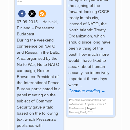
tine
the signing of the
forward-looking OSCE
treaty in this city,
07.09.2015 – Helsinki,
instead of NATO, the
Finland – Pressenza
North Atlantic Treaty
Budapest
Organization, which
During the weekend
should since long have
conference on NATO
been a thing of the
and Russia in the Baltic
past! How much more
Area organised by the
would I have liked to
No to War, No to NATO
speak about human
campaign, Reiner
security, so intensively
Brown, co-President of
important these days
the International Peace
when
…
Bureau participated in a
Continue reading →
panel meeting on the
subject of Common
Posted in
Documentations and
publications
,
English
,
Events /
Security gave a talk
Conferences
|
Tagged
based on the following
Helsinki_Conf_2015
text which Pressenza
publishes with