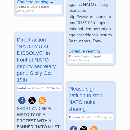
Continue reading →
against NATO military
Posted in
English
|
Tagged
exercises.
press_release
http://www.pressenza.c
om/2015/10/in-naples-
national-demonstration-
against-trident-juncture/
Direct action
Best wishes, Tony
“NATO MUST
Continue reading →
DISSOLVE” in
Posted in
English
|
Tagged
front of NATO
Trident_Juncture
deputy-secretary
gen., Sicily Oct
19th
Please sign
Posted on
October 21, 2015
by
tine
petition to stop
NATO nuke
sharing:
SHORT AND SMALL
HISTORY OF A
Posted on
October 21, 2015
by
tine
PROTEST WITH A
BANNER “NATO MUST