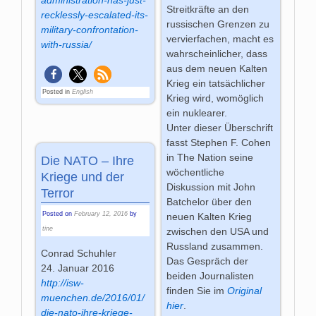
Streitkräfte an den
recklessly-escalated-its-
russischen Grenzen zu
military-confrontation-
vervierfachen, macht es
with-russia/
wahrscheinlicher, dass
aus dem neuen Kalten
Krieg ein tatsächlicher
Posted in
English
Krieg wird, womöglich
ein nuklearer.
Unter dieser Überschrift
fasst Stephen F. Cohen
in The Nation seine
Die NATO – Ihre
wöchentliche
Kriege und der
Diskussion mit John
Terror
Batchelor über den
Posted on
February 12, 2016
by
neuen Kalten Krieg
tine
zwischen den USA und
Russland zusammen.
Conrad Schuhler
Das Gespräch der
24. Januar 2016
beiden Journalisten
http://isw-
finden Sie im
Original
muenchen.de/2016/01/
hier
.
die-nato-ihre-kriege-