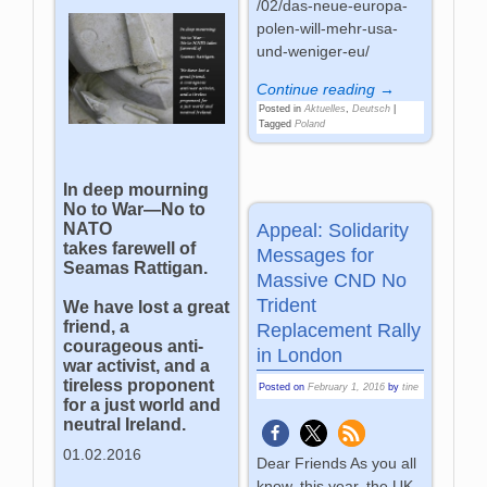
/02/das-neue-europa-
polen-will-mehr-usa-
und-weniger-eu/
Continue reading →
Posted in
Aktuelles
,
Deutsch
|
Tagged
Poland
In deep mourning
No to War—No to
NATO
Appeal: Solidarity
takes farewell of
Messages for
Seamas Rattigan.
Massive CND No
Trident
We have lost a great
friend, a
Replacement Rally
courageous anti-
in London
war activist, and a
tireless proponent
Posted on
February 1, 2016
by
tine
for a just world and
neutral Ireland.
01.02.2016
Dear Friends As you all
know, this year, the UK