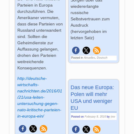
Sorgen über das
Parteien in Europa
wiedererlangte
durchzuführen. Die
russische
Amerikaner vermuten,
Selbstvertrauen zum
dass diese Parteien von
Ausdruck
Russland unterwandert
(hervorgehoben im
sind. Sollten die
letzten Satz)
Geheimdienste zur
Auffassung gelangen,
drohen den Parteien
Posted in
Aktuelles
,
Deutsch
weitreichende
Konsequenzen.
http://deutsche-
wirtschafts-
Das neue Europa:
nachrichten.de/2016/01
Polen will mehr
/21/usa-leiten-
USA und weniger
untersuchung-gegen-
EU
nato-kritische-parteien-
in-europa-ein/
Posted on
February 8, 2016
by
tine