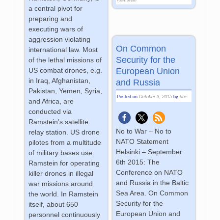
Ramstein
a central pivot for
preparing and
executing wars of
aggression violating
On Common
international law. Most
Security for the
of the lethal missions of
European Union
US combat drones, e.g.
in Iraq, Afghanistan,
and Russia
Pakistan, Yemen, Syria,
Posted on
October 3, 2015
by
tine
and Africa, are
conducted via
Ramstein’s satellite
No to War – No to
relay station. US drone
NATO Statement
pilotes from a multitude
Helsinki – September
of military bases use
6th 2015: The
Ramstein for operating
Conference on NATO
killer drones in illegal
and Russia in the Baltic
war missions around
Sea Area. On Common
the world. In Ramstein
Security for the
itself, about 650
European Union and
personnel continuously