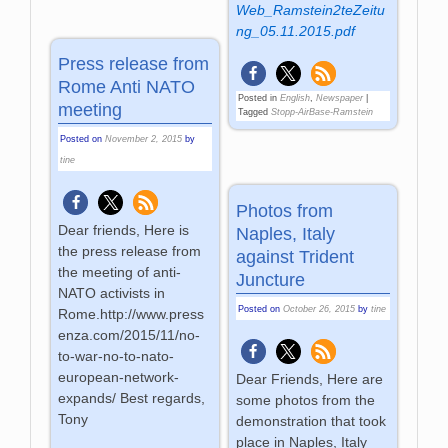
Web_Ramstein2teZeitu
ng_05.11.2015.pdf
Press release from
Rome Anti NATO
Posted in
English
,
Newspaper
|
meeting
Tagged
Stopp-AirBase-Ramstein
Posted on
November 2, 2015
by
tine
Photos from
Dear friends, Here is
Naples, Italy
the press release from
against Trident
the meeting of anti-
Juncture
NATO activists in
Posted on
October 26, 2015
by
tine
Rome.http://www.press
enza.com/2015/11/no-
to-war-no-to-nato-
european-network-
Dear Friends, Here are
expands/ Best regards,
some photos from the
Tony
demonstration that took
place in Naples, Italy