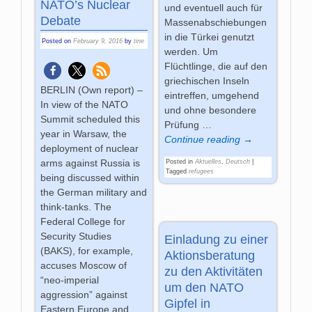
NATO’s Nuclear
und eventuell auch für
Debate
Massenabschiebungen
in die Türkei genutzt
Posted on
February 9, 2016
by
tine
werden. Um
Flüchtlinge, die auf den
griechischen Inseln
BERLIN (Own report) –
eintreffen, umgehend
In view of the NATO
und ohne besondere
Summit scheduled this
Prüfung
…
year in Warsaw, the
Continue reading →
deployment of nuclear
arms against Russia is
Posted in
Aktuelles
,
Deutsch
|
Tagged
refugees
being discussed within
the German military and
think-tanks. The
Federal College for
Security Studies
Einladung zu einer
(BAKS), for example,
Aktionsberatung
accuses Moscow of
zu den Aktivitäten
“neo-imperial
um den NATO
aggression” against
Gipfel in
Eastern Europe and