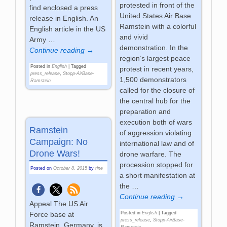
protested in front of the
find enclosed a press
United States Air Base
release in English. An
Ramstein with a colorful
English article in the US
and vivid
Army
…
demonstration. In the
Continue reading →
region’s largest peace
Posted in
English
|
Tagged
protest in recent years,
press_release
,
Stopp-AirBase-
1,500 demonstrators
Ramstein
called for the closure of
the central hub for the
preparation and
execution both of wars
Ramstein
of aggression violating
Campaign: No
international law and of
Drone Wars!
drone warfare. The
procession stopped for
Posted on
October 8, 2015
by
tine
a short manifestation at
the
…
Continue reading →
Appeal The US Air
Force base at
Posted in
English
|
Tagged
press_release
,
Stopp-AirBase-
Ramstein, Germany, is