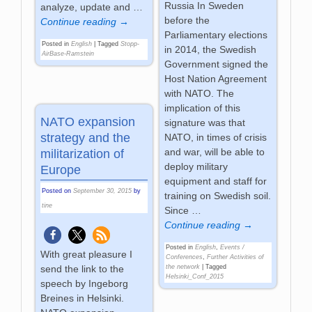
Russia In Sweden
analyze, update and
…
before the
Continue reading →
Parliamentary elections
Posted in
English
|
Tagged
Stopp-
in 2014, the Swedish
AirBase-Ramstein
Government signed the
Host Nation Agreement
with NATO. The
implication of this
NATO expansion
signature was that
strategy and the
NATO, in times of crisis
and war, will be able to
militarization of
deploy military
Europe
equipment and staff for
Posted on
September 30, 2015
by
training on Swedish soil.
tine
Since
…
Continue reading →
Posted in
English
,
Events /
With great pleasure I
Conferences
,
Further Activities of
send the link to the
the network
|
Tagged
Helsinki_Conf_2015
speech by Ingeborg
Breines in Helsinki.