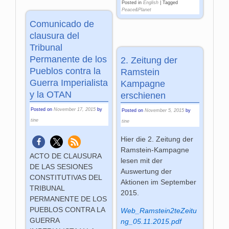
Posted in
English
|
Tagged
Peace&Planet
Comunicado de
clausura del
Tribunal
Permanente de los
2. Zeitung der
Pueblos contra la
Ramstein
Guerra Imperialista
Kampagne
y la OTAN
erschienen
Posted on
November 17, 2015
by
Posted on
November 5, 2015
by
tine
tine
Hier die 2. Zeitung der
Ramstein-Kampagne
ACTO DE CLAUSURA
lesen mit der
DE LAS SESIONES
Auswertung der
CONSTITUTIVAS DEL
Aktionen im September
TRIBUNAL
2015.
PERMANENTE DE LOS
PUEBLOS CONTRA LA
Web_Ramstein2teZeitu
GUERRA
ng_05.11.2015.pdf