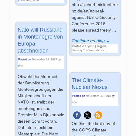
http://sicherheitskonfere
nz.de/en/Appeal-
against-NATO-Security-
Conference-2016
Nato will Russland
please spread freely …
in Montenegro von
Continue reading →
Europa
Posted in
English
|
Tagged
abschneiden
SecurityConferenceMunich
Posted on
December 29, 2015
by
tine
Obwohl die Mehrheit
The Climate-
der Bevölkerung
Nuclear Nexus
Montenegros gegen die
Mitgliedschaft der
Posted on
November 30, 2015
by
NATO ist, treibt der
tine
montenigrinische
Premier Milo Djukanovic
diesen Schritt voran.
On this, the first day of
Dahinter steckt ein
the COPS Climate
Masterplan: Die Nato