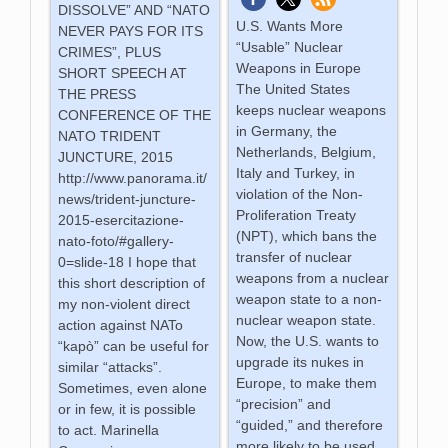
DISSOLVE” AND “NATO
U.S. Wants More
NEVER PAYS FOR ITS
“Usable” Nuclear
CRIMES”, PLUS
Weapons in Europe
SHORT SPEECH AT
The United States
THE PRESS
keeps nuclear weapons
CONFERENCE OF THE
in Germany, the
NATO TRIDENT
Netherlands, Belgium,
JUNCTURE, 2015
Italy and Turkey, in
http://www.panorama.it/
violation of the Non-
news/trident-juncture-
Proliferation Treaty
2015-esercitazione-
(NPT), which bans the
nato-foto/#gallery-
transfer of nuclear
0=slide-18 I hope that
weapons from a nuclear
this short description of
weapon state to a non-
my non-violent direct
nuclear weapon state.
action against NATo
Now, the U.S. wants to
“kapò” can be useful for
upgrade its nukes in
similar “attacks”.
Europe, to make them
Sometimes, even alone
“precision” and
or in few, it is possible
“guided,” and therefore
to act. Marinella
more likely to be used,