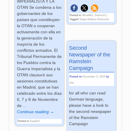
IMPERIALISTA Y LA
OTAN Se condena a los
gobernantes de los
Posted in
Aktuelles
,
Deutsch
|
países que constituyen
Tagged
Stopp-AirBase-Ramstein
la OTAN o cooperan
activamente con ella en
la generación de la
mayoría de los
Second
conflictos armados. El
Newspaper of the
Tribunal Permanente de
Ramstein
los Pueblos contra la
Campaign
Guerra Imperialista y la
OTAN clausuró sus
Posted on
November 5, 2015
by
sesiones constitutivas
tine
en Madrid, que se han
for all who can read
celebrado entre los días
German language,
6, 7 y 8 de Noviembre
please have a look to
de
…
the second newspaper
Continue reading →
of the Ramstein
Posted in
Español
Campaign