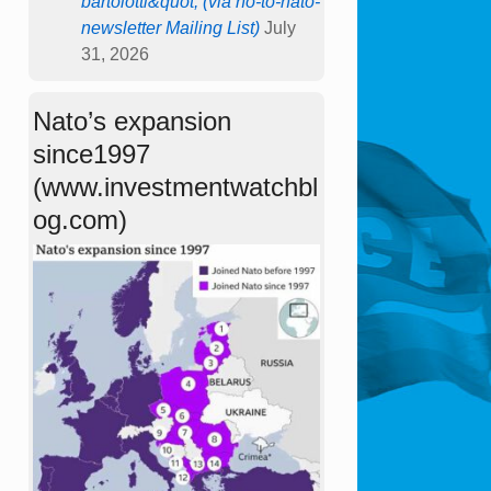
bartolotti&quot; (via no-to-nato-
newsletter Mailing List)
July
31, 2026
Nato’s expansion
since1997
(www.investmentwatchbl
og.com)