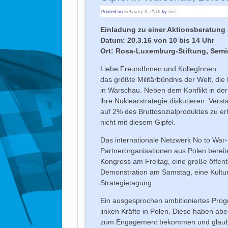
Posted on
February 8, 2016
by
tine
Einladung zu einer Aktionsberatung
Datum: 20.3.16 von 10 bis 14 Uhr
Ort: Rosa-Luxemburg-Stiftung, Semin
Liebe FreundInnen und KollegInnen
das größte Militärbündnis der Welt, die
in Warschau. Neben dem Konflikt in der
ihre Nuklearstrategie diskutieren. Vers
auf 2% des Bruttosozialproduktes zu erh
nicht mit diesem Gipfel.
Das internationale Netzwerk No to War-
Partnerorganisationen aus Polen bereit
Kongress am Freitag, eine große öffent
Demonstration am Samstag, eine Kult
Strategietagung.
Ein ausgesprochen ambitioniertes Prog
linken Kräfte in Polen. Diese haben ab
zum Engagement bekommen und glauben,