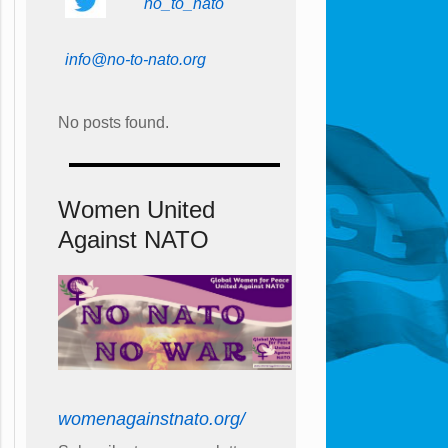
no_to_nato
info@no-to-nato.org
No posts found.
Women United
Against NATO
womenagainstnato.org/