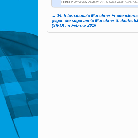
Posted in
Aktuelles
,
Deutsch
,
NATO Gipfel 2016 Warschau
←
14. Internationale Münchner Friedenskonfe
Post navigation
gegen die sogenannte Münchner Sicherheits
(SIKO) im Februar 2016