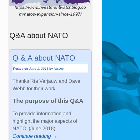
https://www.investmentwatchblog.co
m/natos-expansion-since-1997/
Q&A about NATO
Q & A about NATO
Posted on
June 1, 2018
by
kristine
Thanks Ria Verjauw and Dave
Webb for their work.
The purpose of this Q&A
To provide information and
highlight the major aspects of
NATO. (June 2018)
Continue reading →