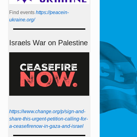
Find events
https://peace­in­
ukraine.org/
Israels War on Palestine
https://www.change.org/p/sign-and-
share-this-urgent-petition-calling-for-
a-ceasefirenow-in-gaza-and-israel