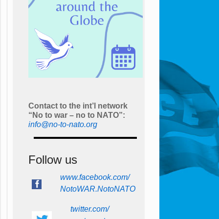
Contact to the int’l network
“No to war – no to NATO”:
info@no-to-nato.org
Follow us
www.facebook.com/
NotoWAR.NotoNATO
twitter.com/