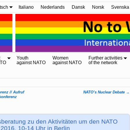
tsch
Italiano
Nederlands
Dansk
Norsk
Svenska
:
Youth
Women
Further activities
ATO
against NATO
against NATO
of the network
renz // Aufruf
NATO’s Nuclear Debate
→
konferenz
nsberatung zu den Aktivitäten um den NATO
2016, 10-14 Uhr in Berlin