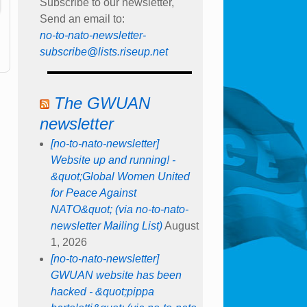
Subscribe to our newsletter,
Send an email to:
no-to-nato-newsletter-
subscribe@lists.riseup.net
The GWUAN
newsletter
[no-to-nato-newsletter]
Website up and running! -
&quot;Global Women United
for Peace Against
NATO&quot; (via no-to-nato-
newsletter Mailing List)
August
1, 2026
[no-to-nato-newsletter]
GWUAN website has been
hacked - &quot;pippa