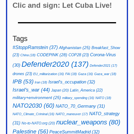
Clic and sign: Let Cuba Live!
Tags
#StoppRamstein
(37)
Afghanistan
(25)
Breakfast_Show
CODEPINK
(28)
Corona-Virus
(23)
COP28
(23)
China
(18)
Defender2020
(137)
(30)
Defender2021
(17)
drones
(23)
EU_militarization
(16)
FAI
(18)
Gaza
(16)
Gaza_war
(18)
IPB
(53)
Israel's_occupation
(32)
Iran
(18)
Israel's_war
(44)
Latin_America
(22)
Japan
(20)
military+environment
(25)
military_spending
(16)
NATO
(18)
NATO2030
(60)
NATO_70_Germany
(31)
NATO_strategy
NATO_Climate_Criminal
(16)
NATO_maneuver
(17)
nuclear_weapons
(80)
(31)
No-to-NATO.org
(20)
Palestine
(56)
PeaceSummitMadrid
(32)