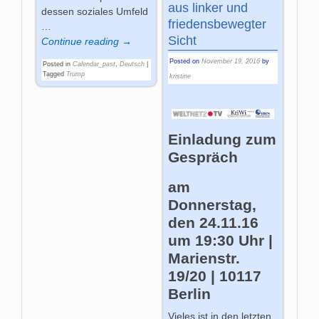
aus linker und
dessen soziales Umfeld
friedensbewegter
…
Sicht
Continue reading →
Posted on
November 19, 2016
by
Posted in
Calendar_past
,
Deutsch
|
Tagged
Trump
kristine
Einladung zum
Gespräch
am
Donnerstag,
den 24.11.16
um 19:30 Uhr |
Marienstr.
19/20 | 10117
Berlin
Vieles ist in den letzten