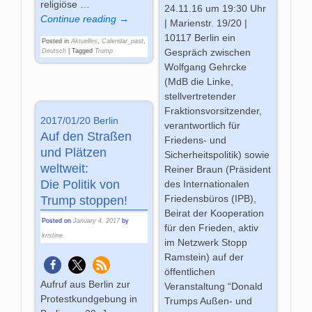
religiöse
…
24.11.16 um 19:30 Uhr
Continue reading →
| Marienstr. 19/20 |
10117 Berlin ein
Posted in
Aktuelles
,
Calendar_past
,
Gespräch zwischen
Deutsch
|
Tagged
Trump
Wolfgang Gehrcke
(MdB die Linke,
stellvertretender
Fraktionsvorsitzender,
2017/01/20 Berlin
verantwortlich für
Auf den Straßen
Friedens- und
und Plätzen
Sicherheitspolitik) sowie
weltweit:
Reiner Braun (Präsident
Die Politik von
des Internationalen
Friedensbüros (IPB),
Trump stoppen!
Beirat der Kooperation
Posted on
January 4, 2017
by
für den Frieden, aktiv
kristine
im Netzwerk Stopp
Ramstein) auf der
öffentlichen
Aufruf aus Berlin zur
Veranstaltung “Donald
Protestkundgebung in
Trumps Außen- und