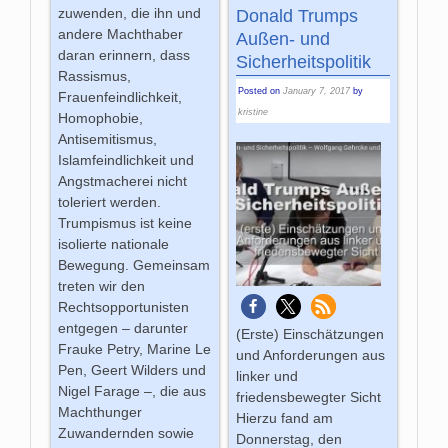
zuwenden, die ihn und
Donald Trumps
andere Machthaber
Außen- und
daran erinnern, dass
Sicherheitspolitik
Rassismus,
Posted on
January 7, 2017
by
Frauenfeindlichkeit,
kristine
Homophobie,
Antisemitismus,
Islamfeindlichkeit und
Angstmacherei nicht
toleriert werden.
Trumpismus ist keine
isolierte nationale
Bewegung. Gemeinsam
treten wir den
Rechtsopportunisten
entgegen – darunter
(Erste) Einschätzungen
Frauke Petry, Marine Le
und Anforderungen aus
Pen, Geert Wilders und
linker und
Nigel Farage –, die aus
friedensbewegter Sicht
Machthunger
Hierzu fand am
Zuwandernden sowie
Donnerstag, den