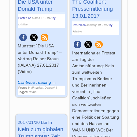
Die USA unter
The Coalition:
Donald Trump
Pressemitteilung
13.01.2017
Posted on
March 11, 2017
by
kristine
Posted on
January 10, 2017
by
kristine
Münster: “Die USA
unter Donald Trump” –
Internationaler Protest
Vortrag Reiner Braun
am Tag der
(IALANA) 27.01.2017
Amtseinführung: Nein
(Video)
zum weltweiten
Trumpismus Berliner
Continue reading →
und Berlinerinnen,
Posted in
Aktuelles
,
Deutsch
|
vereint in „The
Tagged
Trump
Coalition“, schließen
sich weltweiten
Demonstrationen gegen
eine Politik der Spaltung
2017/01/20 Berlin
und des Hasses an
Nein zum globalen
WANN UND WO: Der
Trumpismus: Zeit
Demonstrationszug