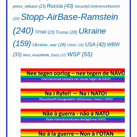
Russia
(43)
press_release
(23)
SecurityConferenceMunich
Stopp-AirBase-Ramstein
(20)
(240)
Ukraine
Trump
(28)
TPNW
(23)
(159)
USA
(42)
WBW
Ukraine_war
(28)
UNAC
(16)
WSF
(55)
(33)
West_Asia(Middle_East)
(17)