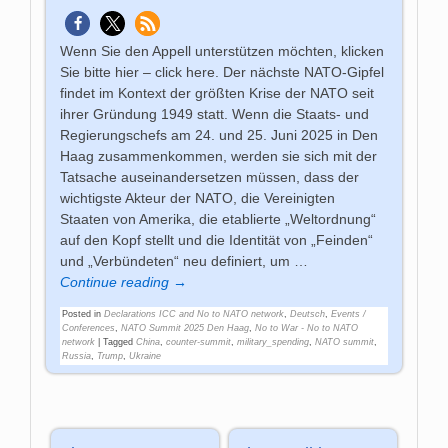
Wenn Sie den Appell unterstützen möchten, klicken
Sie bitte hier – click here. Der nächste NATO-Gipfel
findet im Kontext der größten Krise der NATO seit
ihrer Gründung 1949 statt. Wenn die Staats- und
Regierungschefs am 24. und 25. Juni 2025 in Den
Haag zusammenkommen, werden sie sich mit der
Tatsache auseinandersetzen müssen, dass der
wichtigste Akteur der NATO, die Vereinigten
Staaten von Amerika, die etablierte „Weltordnung“
auf den Kopf stellt und die Identität von „Feinden“
und „Verbündeten“ neu definiert, um
…
Continue reading →
Posted in
Declarations ICC and No to NATO network
,
Deutsch
,
Events /
Conferences
,
NATO Summit 2025 Den Haag
,
No to War - No to NATO
network
|
Tagged
China
,
counter-summit
,
military_spending
,
NATO summit
,
Russia
,
Trump
,
Ukraine