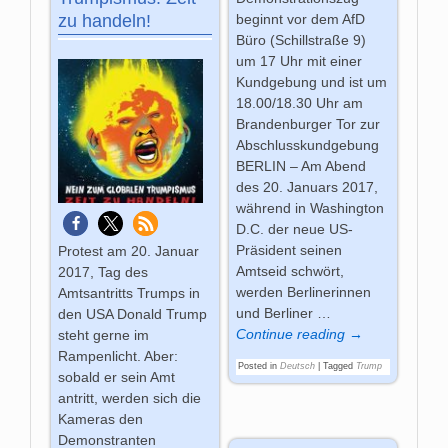
beginnt vor dem AfD
zu handeln!
Büro (Schillstraße 9)
um 17 Uhr mit einer
Kundgebung und ist um
18.00/18.30 Uhr am
Brandenburger Tor zur
Abschlusskundgebung
BERLIN – Am Abend
des 20. Januars 2017,
während in Washington
D.C. der neue US-
Präsident seinen
Protest am 20. Januar
Amtseid schwört,
2017, Tag des
werden Berlinerinnen
Amtsantritts Trumps in
und Berliner
…
den USA Donald Trump
Continue reading →
steht gerne im
Rampenlicht. Aber:
Posted in
Deutsch
|
Tagged
Trump
sobald er sein Amt
antritt, werden sich die
Kameras den
Demonstranten