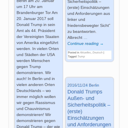
Berlin am 20. Januar
Sicherheitspolitik –
um 17 Uhr am
(erste) Einschätzungen
Brandenburger Tor Am
und Anforderungen aus
20. Januar 2017 soll
linker und
Donald Trump in sein
friedensbewegter Sicht”
Amt als 44. Präsident
zu beantworten.
der Vereinigten Staaten
Albrecht
…
von Amerika eingeführt
Continue reading →
werden. In vielen Orten
Posted in
Aktuelles
,
Deutsch
|
und Städten der USA
Tagged
Trump
werden Menschen
gegen Trump
demonstrieren. Wir
auch! In Berlin und in
vielen anderen Orten
2016/11/24 Berlin
Deutschlands – wo
Donald Trumps
immer möglich wollen
Außen- und
wir gegen Rassismus
Sicherheitspolitik –
und Chauvinismus
(erste)
demonstrieren! Wir
Einschätzungen
demonstrieren gegen
und Anforderungen
Donald Trump – der wie