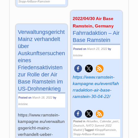
Stopp-AirBase-Ramstein
2022/04/30 Air Base
Ramstein, Germany
Verwaltungsgericht
Fahrradaktion – Air
Mainz verhandelt
Base Ramstein
über
Posted on
March 23, 2022
by
Auskunftsersuchen
kristine
eines
Friedensaktivisten
zur Rolle der Air
https://www.ramstein-
Base Ramstein im
kampagne.eu/event/fah
US-Drohnenkrieg
rradaktion-air-base-
ramstein-30-04-22/
Posted on
March 18, 2022
by
kristine
https://www.ramstein-
kampagne.eu/verwaltun
Posted in
Aktuelles
,
Calendar_past
,
Deutsch
,
NATO Summit 2022
gsgericht-mainz-
Madrid
|
Tagged
#StoppRamstein
,
verhandelt-ueber-
Stopp-AirBase-Ramstein