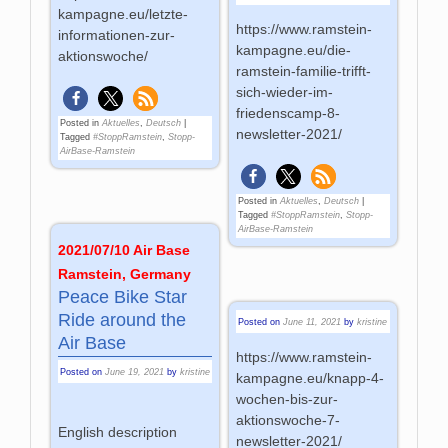
kampagne.eu/letzte-
https://www.ramstein-
informationen-zur-
kampagne.eu/die-
aktionswoche/
ramstein-familie-trifft-
sich-wieder-im-
friedenscamp-8-
Posted in
Aktuelles
,
Deutsch
|
newsletter-2021/
Tagged
#StoppRamstein
,
Stopp-
AirBase-Ramstein
Posted in
Aktuelles
,
Deutsch
|
Tagged
#StoppRamstein
,
Stopp-
AirBase-Ramstein
2021/07/10 Air Base
Ramstein, Germany
Peace Bike Star
Ride around the
Posted on
June 11, 2021
by
kristine
Air Base
https://www.ramstein-
Posted on
June 19, 2021
by
kristine
kampagne.eu/knapp-4-
wochen-bis-zur-
aktionswoche-7-
English description
newsletter-2021/