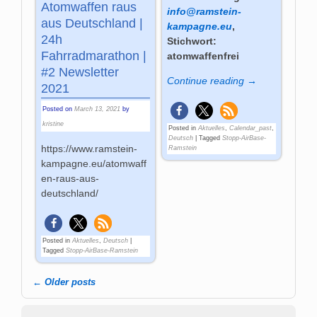
Atomwaffen raus
info@ramstein-
aus Deutschland |
kampagne.eu
,
24h
Stichwort:
Fahrradmarathon |
atomwaffenfrei
#2 Newsletter
Continue reading →
2021
Posted on
March 13, 2021
by
kristine
Posted in
Aktuelles
,
Calendar_past
,
Deutsch
|
Tagged
Stopp-AirBase-
https://www.ramstein-
Ramstein
kampagne.eu/atomwaff
en-raus-aus-
deutschland/
Posted in
Aktuelles
,
Deutsch
|
Tagged
Stopp-AirBase-Ramstein
←
Older posts
Post navigation