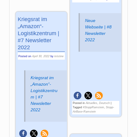
Kriegsrat im
Neue
„Amazon“-
Webseite | #8
Logistikzentrum |
Newsletter
#7 Newsletter
2022
2022
Posted on
April 30, 2022
by
kristine
Kriegsrat im
„Amazon“-
Logistikzentru
m | #7
Newsletter
Posted in
Aktuelles
,
Deutsch
|
Tagged
#StoppRamstein
,
Stopp-
2022
AirBase-Ramstein