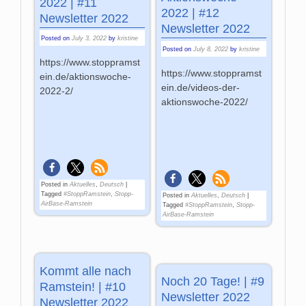
2022 | #11
2022 | #12
Newsletter 2022
Newsletter 2022
Posted on
July 3, 2022
by
kristine
Posted on
July 8, 2022
by
kristine
https://www.stoppramst
https://www.stoppramst
ein.de/aktionswoche-
ein.de/videos-der-
2022-2/
aktionswoche-2022/
Posted in
Aktuelles
,
Deutsch
|
Tagged
#StoppRamstein
,
Stopp-
Posted in
Aktuelles
,
Deutsch
|
AirBase-Ramstein
Tagged
#StoppRamstein
,
Stopp-
AirBase-Ramstein
Kommt alle nach
Noch 20 Tage! | #9
Ramstein! | #10
Newsletter 2022
Newsletter 2022