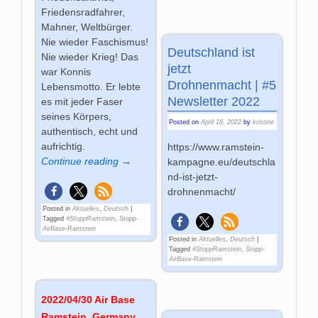
Friedensradfahrer,
Mahner, Weltbürger.
Nie wieder Faschismus!
Deutschland ist
Nie wieder Krieg! Das
jetzt
war Konnis
Drohnenmacht | #5
Lebensmotto. Er lebte
Newsletter 2022
es mit jeder Faser
seines Körpers,
Posted on
April 18, 2022
by
kristine
authentisch, echt und
aufrichtig.
https://www.ramstein-
Continue reading →
kampagne.eu/deutschla
nd-ist-jetzt-
drohnenmacht/
Posted in
Aktuelles
,
Deutsch
|
Tagged
#StoppRamstein
,
Stopp-
AirBase-Ramstein
Posted in
Aktuelles
,
Deutsch
|
Tagged
#StoppRamstein
,
Stopp-
AirBase-Ramstein
2022/04/30 Air Base
Ramstein, Germany