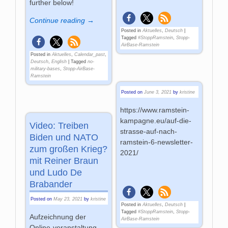
further below!
Continue reading →
Posted in
Aktuelles
,
Deutsch
|
Tagged
#StoppRamstein
,
Stopp-
AirBase-Ramstein
Posted in
Aktuelles
,
Calendar_past
,
Deutsch
,
English
|
Tagged
no-
military-bases
,
Stopp-AirBase-
Ramstein
Posted on
June 3, 2021
by
kristine
https://www.ramstein-
kampagne.eu/auf-die-
Video: Treiben
strasse-auf-nach-
Biden und NATO
ramstein-6-newsletter-
zum großen Krieg?
2021/
mit Reiner Braun
und Ludo De
Brabander
Posted on
May 23, 2021
by
kristine
Posted in
Aktuelles
,
Deutsch
|
Tagged
#StoppRamstein
,
Stopp-
Aufzeichnung der
AirBase-Ramstein
Online-veranstaltung