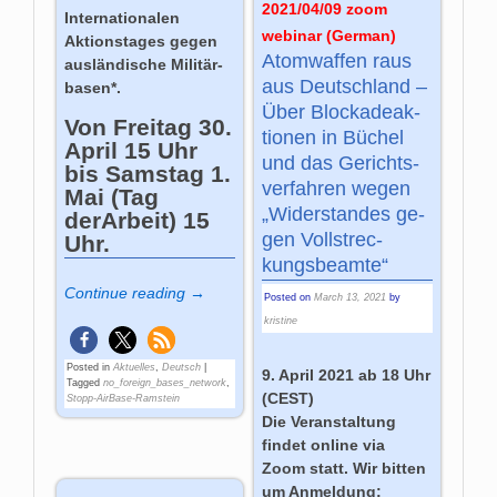
2021/04/09 zoom
Inter­na­tio­na­len
webinar (German)
Aktions­ta­ges ge­gen
Atom­waf­fen raus
aus­län­di­sche Mi­li­tär­
aus Deutsch­land –
ba­sen*.
Über Bloc­ka­de­ak­
Von Freitag 30.
tio­nen in Büchel
April 15 Uhr
und das Ge­richts­
bis Samstag 1.
ver­fah­ren wegen
Mai (Tag
„Wider­standes ge­
derArbeit) 15
gen Voll­strec­
Uhr.
kungs­beam­te“
Continue reading →
Posted on
March 13, 2021
by
kristine
Posted in
Aktuelles
,
Deutsch
|
9. April 2021 ab 18 Uhr
Tagged
no_foreign_bases_network
,
(CEST)
Stopp-AirBase-Ramstein
Die Veranstaltung
findet online via
Zoom statt. Wir bitten
um Anmeldung: