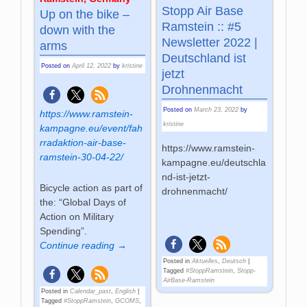
Stopp Air Base
Up on the bike –
Ramstein :: #5
down with the
Newsletter 2022 |
arms
Deutschland ist
Posted on
April 12, 2022
by
kristine
jetzt
Drohnenmacht
Posted on
March 23, 2022
by
https://www.ramstein-
kristine
kampagne.eu/event/fah
rradaktion-air-base-
https://www.ramstein-
ramstein-30-04-22/
kampagne.eu/deutschla
nd-ist-jetzt-
Bicycle action as part of
drohnenmacht/
the: “Global Days of
Action on Military
Spending”.
Continue reading →
Posted in
Aktuelles
,
Deutsch
|
Tagged
#StoppRamstein
,
Stopp-
AirBase-Ramstein
Posted in
Calendar_past
,
English
|
Tagged
#StoppRamstein
,
GCOMS
,