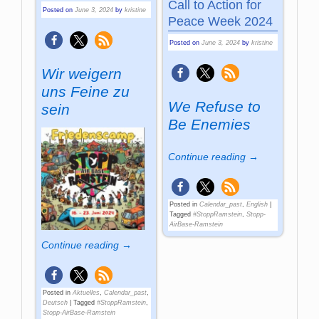
Call to Action for
Posted on
June 3, 2024
by
kristine
Peace Week 2024
Posted on
June 3, 2024
by
kristine
Wir weigern
uns Feine zu
We Refuse to
sein
Be Enemies
Continue reading →
Posted in
Calendar_past
,
English
|
Tagged
#StoppRamstein
,
Stopp-
AirBase-Ramstein
Continue reading →
Posted in
Aktuelles
,
Calendar_past
,
Deutsch
|
Tagged
#StoppRamstein
,
Stopp-AirBase-Ramstein