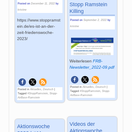
Stopp Ramstein
Posted on
December 11, 2022
by
kristine
Killing
https://www.stoppramst
Posted on
September 2, 2022
by
ein.de/es-ist-an-der-
kristine
zeit-friedenswoche-
2023/
Weiterlesen
FRB-
Newsletter_2022-09.pdf
Posted in
Aktuelles
,
Deutsch
|
Posted in
Aktuelles
,
Deutsch
|
Tagged
#StoppRamstein
,
Stopp-
Tagged
#StoppRamstein
,
Stopp-
AirBase-Ramstein
AirBase-Ramstein
Videos der
Aktionswoche
Aktionswoche