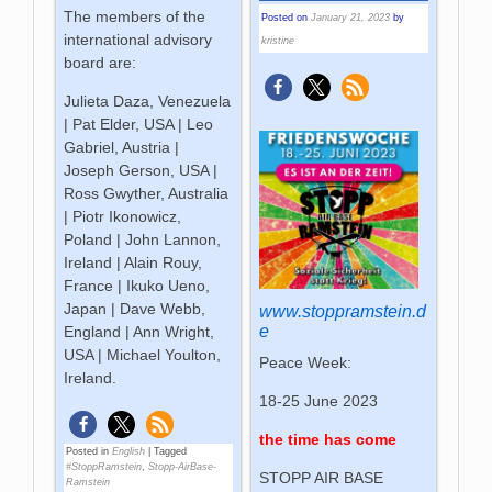
The members of the
Posted on
January 21, 2023
by
international advisory
kristine
board are:
Julieta Daza, Venezuela
| Pat Elder, USA | Leo
Gabriel, Austria |
Joseph Gerson, USA |
Ross Gwyther, Australia
| Piotr Ikonowicz,
Poland | John Lannon,
Ireland | Alain Rouy,
France | Ikuko Ueno,
Japan | Dave Webb,
www.stoppramstein.d
e
England | Ann Wright,
USA | Michael Youlton,
Peace Week:
Ireland.
18-25 June 2023
the time has come
Posted in
English
|
Tagged
#StoppRamstein
,
Stopp-AirBase-
STOPP AIR BASE
Ramstein