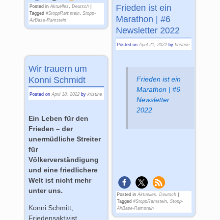
Frieden ist ein
Posted in
Aktuelles
,
Deutsch
|
Tagged
#StoppRamstein
,
Stopp-
Marathon | #6
AirBase-Ramstein
Newsletter 2022
Posted on
April 21, 2022
by
kristine
Wir trauern um
Konni Schmidt
Frieden ist ein
Marathon | #6
Posted on
April 18, 2022
by
kristine
Newsletter
2022
Ein Leben für den
Frieden – der
unermüdliche Streiter
für
Völkerverständigung
und eine friedlichere
Welt ist nicht mehr
unter uns.
Posted in
Aktuelles
,
Deutsch
|
Tagged
#StoppRamstein
,
Stopp-
Konni Schmitt,
AirBase-Ramstein
Friedensaktivist,