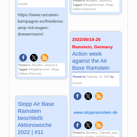
Posted in
Aktuelles
,
Deutsch
|
kristine
Tagged
#StoppRamstein
,
Stopp-
AirBase-Ramstein
https://www.ramstein-
kampagne.eu/friedensc
amp-mit-eugen-
drewermann/
2022/06/19-26
Ramstein, Germany
Action week
against the Air
Posted in
Aktuelles
,
Deutsch
|
Base Ramstein
Tagged
#StoppRamstein
,
Stopp-
AirBase-Ramstein
Posted on
February 10, 2022
by
kristine
Stopp Air Base
Ramstein
www.stoppramstein.de
beschließt
Aktionswoche
2022 | #11
Posted in
Aktuelles
,
Calendar_past
,
Deutsch
,
English
,
NATO Summit