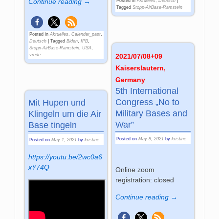
Continue reading →
Posted in
Aktuelles
,
Deutsch
|
Tagged
Stopp-AirBase-Ramstein
Posted in
Aktuelles
,
Calendar_past
,
Deutsch
|
Tagged
Biden
,
IPB
,
Stopp-AirBase-Ramstein
,
USA
,
2021/07/08+09
vrede
Kaiserslautern,
Germany
5th International
Congress „No to
Mit Hupen und
Mili­ta­ry Ba­ses and
Klingeln um die Air
War”
Base tingeln
Posted on
May 8, 2021
by
kristine
Posted on
May 1, 2021
by
kristine
https://youtu.be/2wc0a6
xY74Q
Online zoom
registration: closed
Continue reading →