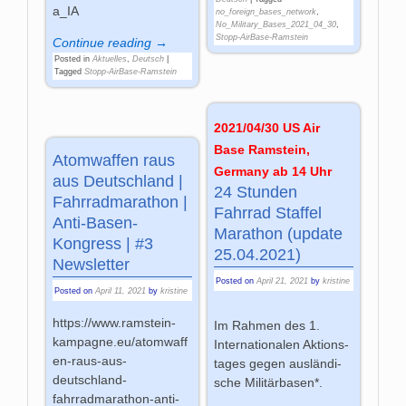
a_IA
no_foreign_bases_network
,
No_Military_Bases_2021_04_30
,
Stopp-AirBase-Ramstein
Continue reading →
Posted in
Aktuelles
,
Deutsch
|
Tagged
Stopp-AirBase-Ramstein
2021/04/30 US Air
Base Ramstein,
Atomwaffen raus
Germany ab 14 Uhr
aus Deutschland |
24 Stunden
Fahrradmarathon |
Fahrrad Staffel
Anti-Basen-
Marathon (update
Kongress | #3
25.04.2021)
Newsletter
Posted on
April 21, 2021
by
kristine
Posted on
April 11, 2021
by
kristine
https://www.ramstein-
Im Rah­men des 1.
kampagne.eu/atomwaff
Inter­na­tio­na­len Aktions­
en-raus-aus-
ta­ges ge­gen aus­län­di­
deutschland-
sche Mi­li­tär­ba­sen*.
fahrradmarathon-anti-