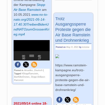
der Kampagne
Stopp
Air Base Ramstein
am
10.05.2021
www.no-to-
Trotz
nato.org/2021-05-14-
Ausgangssperre
17.40.30TreibenBidenU
Proteste gegen die
ndNATOzumGrossenKri
eg.mp4
Air Base Ramstein
und Drohnenkrieg
Video
Player
Posted on
May 9, 2021
by
kristine
00:
48:
00
27
https://www.ramstein-
kampagne.eu/trotz-
Posted in
Aktuelles
,
Deutsch
|
Tagged
#StoppRamstein
,
ausgangssperre-
BanKillerDrones
,
Stopp-AirBase-
proteste-gegen-die-air-
Ramstein
base-ramstein-und-
drohnenkrieg/
2021/05/14 online 18-