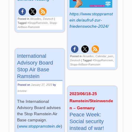
https://www.stoppramst
Posted in
Aktuelles
,
Deutsch
|
ein.de/aufruf-zur-
Tagged
#StoppRamstein
,
Stopp-
friedenswoche-2024/
AirBase-Ramstein
International
Posted in
Aktuelles
,
Calendar_past
,
Deutsch
|
Tagged
#StoppRamstein
,
Advisory Board
Stopp-AirBase-Ramstein
Stop Air Base
Ramstein
Posted on
January 27, 2023
by
kristine
2023/06/18-25
Ramstein/Steinwende
The International
Advisory Board advises
n – Germany
the Stop Ramstein Air
Peace Week:
Base campaign.
Social security
(
www.stoppramstein.de
)
instead of war!