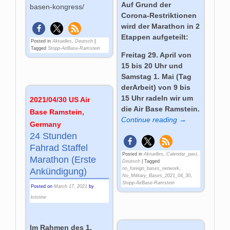
Auf Grund der
basen-kongress/
Corona-Restriktionen
wird der Marathon in 2
Etappen aufgeteilt:
Posted in
Aktuelles
,
Deutsch
|
Tagged
Stopp-AirBase-Ramstein
Freitag 29. April von
15 bis 20 Uhr und
Samstag 1. Mai (Tag
derArbeit) von 9 bis
15 Uhr radeln wir um
2021/04/30 US Air
die Air Base Ramstein.
Base Ramstein,
Continue reading →
Germany
24 Stunden
Fahrad Staffel
Posted in
Aktuelles
,
Calendar_past
,
Marathon (Erste
Deutsch
|
Tagged
no_foreign_bases_network
,
Ankündigung)
No_Military_Bases_2021_04_30
,
Stopp-AirBase-Ramstein
Posted on
March 17, 2021
by
kristine
Im Rah­men des 1.