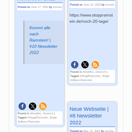
Posted on
June 10, 2022
by
kristine
Posted on
June 17, 2022
by
kristine
https://www.stoppramst
ein.de/noch-20-tage/
Kommt alle
nach
Ramstein! |
#10 Newsletter
2022
Posted in
Aktuelles
,
Deutsch
|
Tagged
#StoppRamstein
,
Stopp-
AirBase-Ramstein
Neue Webseite |
Posted in
Aktuelles
,
Deutsch
|
#8 Newsletter
Tagged
#StoppRamstein
,
Stopp-
2022
AirBase-Ramstein
Posted on
May 16, 2022
by
kristine