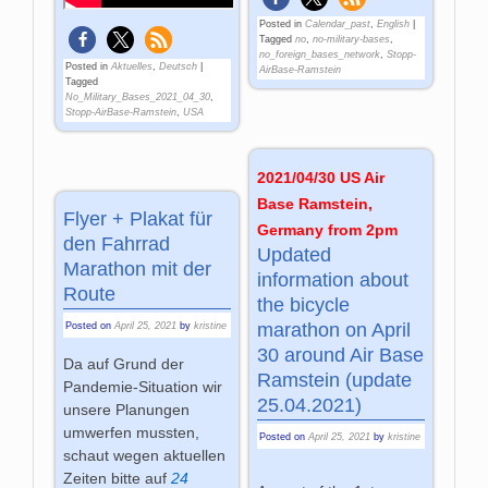
Posted in
Calendar_past
,
English
|
Tagged
no
,
no-military-bases
,
no_foreign_bases_network
,
Stopp-
Posted in
Aktuelles
,
Deutsch
|
AirBase-Ramstein
Tagged
No_Military_Bases_2021_04_30
,
Stopp-AirBase-Ramstein
,
USA
2021/04/30 US Air
Base Ramstein,
Flyer + Plakat für
Germany from 2pm
den Fahrrad
Updated
Marathon mit der
information about
Route
the bicycle
marathon on April
Posted on
April 25, 2021
by
kristine
30 around Air Base
Da auf Grund der
Ramstein (update
Pandemie-Situation wir
25.04.2021)
unsere Planungen
umwerfen mussten,
Posted on
April 25, 2021
by
kristine
schaut wegen aktuellen
Zeiten bitte auf
24