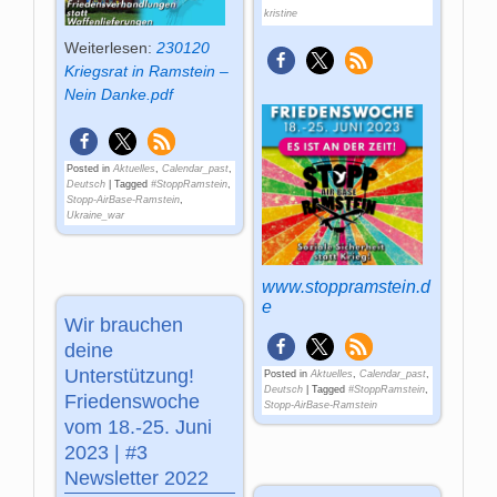
kristine
Weiterlesen:
230120
Kriegsrat in Ramstein –
Nein Danke.pdf
Posted in
Aktuelles
,
Calendar_past
,
Deutsch
|
Tagged
#StoppRamstein
,
Stopp-AirBase-Ramstein
,
Ukraine_war
www.stoppramstein.d
e
Wir brauchen
deine
Unterstützung!
Posted in
Aktuelles
,
Calendar_past
,
Deutsch
|
Tagged
#StoppRamstein
,
Friedenswoche
Stopp-AirBase-Ramstein
vom 18.-25. Juni
2023 | #3
Newsletter 2022