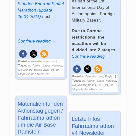
As part of the 1st
Stunden Fahrrad Staffel
International Day of
Marathon (update
Action against Foreign
25.04.2021)
nach.
Military Bases*.
Due to Corona
restrictions, the
Continue reading →
marathon will be
divided into 2 stages:
Continue reading →
Posted in
Aktuelles
,
Deutsch
|
Tagged
no_foreign_bases_network
,
No_Military_Bases_2021_04_30
,
Stopp-AirBase-Ramstein
Posted in
Calendar_past
,
English
|
Tagged
no_foreign_bases_network
,
No_Military_Bases_2021_04_30
,
Stopp-AirBase-Ramstein
Materialien für den
Aktionstag gegen /
Fahrradmarathon
Letzte Infos
um die Air Base
Fahrradmarathon |
Ramstein
#4 Newsletter