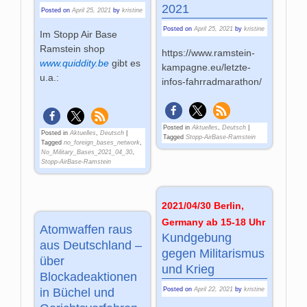
2021
Posted on
April 25, 2021
by
kristine
Posted on
April 25, 2021
by
kristine
Im Stopp Air Base
Ramstein shop
https://www.ramstein-
www.quiddity.be
gibt es
kampagne.eu/letzte-
u.a.:
infos-fahrradmarathon/
Posted in
Aktuelles
,
Deutsch
|
Posted in
Aktuelles
,
Deutsch
|
Tagged
Stopp-AirBase-Ramstein
Tagged
no_foreign_bases_network
,
No_Military_Bases_2021_04_30
,
Stopp-AirBase-Ramstein
2021/04/30 Berlin,
Germany ab 15-18 Uhr
Atomwaffen raus
Kundgebung
aus Deutschland –
gegen Militarismus
über
und Krieg
Blockadeaktionen
in Büchel und
Posted on
April 22, 2021
by
kristine