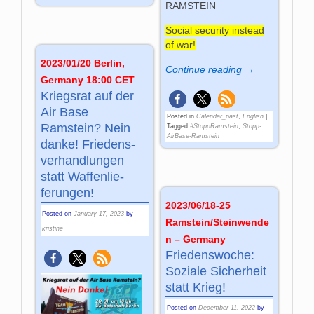
RAMSTEIN
Social security instead
of war!
2023/01/20 Berlin,
Continue reading →
Germany 18:00 CET
Kriegsrat auf der
Air Base
Posted in
Calendar_past
,
English
|
Ramstein? Nein
Tagged
#StoppRamstein
,
Stopp-
AirBase-Ramstein
danke! Friedens­
ver­hand­lungen
statt Waffen­lie­
ferungen!
2023/06/18-25
Posted on
January 17, 2023
by
Ramstein/Steinwende
kristine
n – Germany
Friedenswoche:
Soziale Sicherheit
statt Krieg!
Posted on
December 11, 2022
by