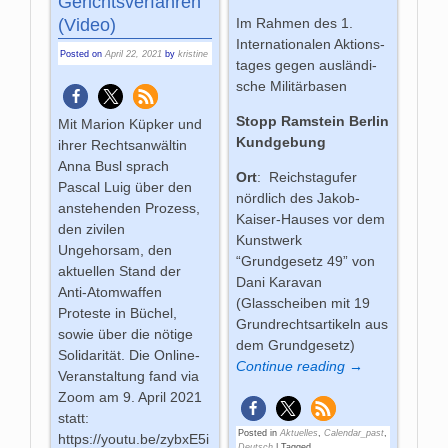
Gerichtsverfahren
(Video)
Im Rah­men des 1.
Inter­na­tio­na­len Aktions­
Posted on
April 22, 2021
by
kristine
ta­ges ge­gen aus­län­di­
sche Mi­li­tär­ba­sen
Stopp Ramstein Berlin
Mit Marion Küpker und
Kundgebung
ihrer Rechtsanwältin
Anna Busl sprach
Ort
: Reichstagufer
Pascal Luig über den
nördlich des Jakob-
anstehenden Prozess,
Kaiser-Hauses vor dem
den zivilen
Kunstwerk
Ungehorsam, den
“Grundgesetz 49” von
aktuellen Stand der
Dani Karavan
Anti-Atomwaffen
(Glasscheiben mit 19
Proteste in Büchel,
Grundrechtsartikeln aus
sowie über die nötige
dem Grundgesetz)
Solidarität. Die Online-
Continue reading →
Veranstaltung fand via
Zoom am 9. April 2021
statt:
Posted in
Aktuelles
,
Calendar_past
,
https://youtu.be/zybxE5i
Deutsch
|
Tagged