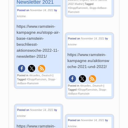
Newsletter 2021
2022 Madrid
|
Tagged
#StoppRamstein
,
Stopp-AirBase-
Posted on
November 14, 2021
by
Ramstein
kristine
https://www.ramstein-
kampagne.eu/stopp-air-
base-ramstein-
Posted on
November 14, 2021
by
beschliesst-
kristine
aktionswoche-2022-11-
https://www.ramstein-
newsletter-2021/
kampagne.eu/aktionsw
oche-2021-und-2022/
Posted in
Aktuelles
,
Deutsch
|
Tagged
#StoppRamstein
,
Stopp-
AirBase-Ramstein
Posted in
Aktuelles
,
Deutsch
|
Tagged
#StoppRamstein
,
Stopp-
AirBase-Ramstein
Posted on
November 14, 2021
by
kristine
Posted on
November 14, 2021
by
https://www.ramstein-
kristine