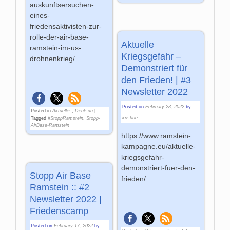
auskunftsersuchen-
eines-
friedensaktivisten-zur-
rolle-der-air-base-
Aktuelle
ramstein-im-us-
Kriegsgefahr –
drohnenkrieg/
Demonstriert für
den Frieden! | #3
Newsletter 2022
Posted on
February 28, 2022
by
Posted in
Aktuelles
,
Deutsch
|
kristine
Tagged
#StoppRamstein
,
Stopp-
AirBase-Ramstein
https://www.ramstein-
kampagne.eu/aktuelle-
kriegsgefahr-
demonstriert-fuer-den-
Stopp Air Base
frieden/
Ramstein :: #2
Newsletter 2022 |
Friedenscamp
Posted on
February 17, 2022
by