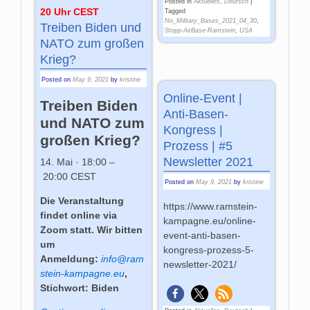
Posted in
Aktuelles
,
Deutsch
|
20 Uhr CEST
Tagged
No_Military_Bases_2021_04_30
,
Treiben Biden und
Stopp-AirBase-Ramstein
,
USA
NATO zum großen
Krieg?
Posted on
May 9, 2021
by
kristine
Online-Event |
Treiben Biden
Anti-Basen-
und NATO zum
Kongress |
großen Krieg?
Prozess | #5
Newsletter 2021
14. Mai · 18:00
–
20:00
CEST
Posted on
May 9, 2021
by
kristine
Die Veranstaltung
https://www.ramstein-
findet online via
kampagne.eu/online-
Zoom statt. Wir bitten
event-anti-basen-
um
kongress-prozess-5-
Anmeldung:
info@ram
newsletter-2021/
stein-kampagne.eu
,
Stichwort: Biden