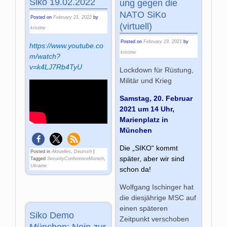
Siko 19.02.2022
ung gegen die
NATO SiKo
Posted on
February 21, 2022
by
(virtuell)
kristine
Posted on
February 19, 2021
by
https://www.youtube.co
kristine
m/watch?
v=k4LJ7Rb4TyU
Lockdown für Rüstung,
Militär und Krieg
Samstag, 20. Februar
2021 um 14 Uhr,
Marienplatz in
München
Die „SIKO“ kommt
Posted in
Aktuelles
,
Deutsch
|
später, aber wir sind
Tagged
SecurityConferenceMunich
,
Ukraine
schon da!
Wolfgang Ischinger hat
die diesjährige MSC auf
einen späteren
Siko Demo
Zeitpunkt verschoben