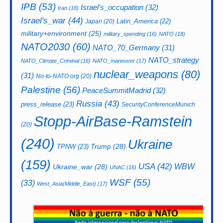
IPB
(53)
Israel's_occupation
(32)
Iran
(18)
Israel's_war
(44)
Latin_America
(22)
Japan
(20)
military+environment
(25)
military_spending
(16)
NATO
(18)
NATO2030
(60)
NATO_70_Germany
(31)
NATO_strategy
NATO_Climate_Criminal
(16)
NATO_maneuver
(17)
nuclear_weapons
(80)
(31)
No-to-NATO.org
(20)
Palestine
(56)
PeaceSummitMadrid
(32)
Russia
(43)
press_release
(23)
SecurityConferenceMunich
Stopp-AirBase-Ramstein
(20)
(240)
Ukraine
Trump
(28)
TPNW
(23)
(159)
USA
(42)
WBW
Ukraine_war
(28)
UNAC
(16)
WSF
(55)
(33)
West_Asia(Middle_East)
(17)