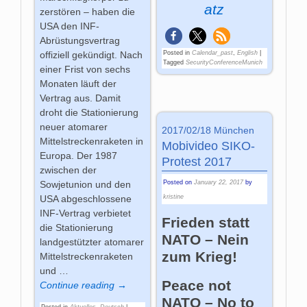
atz
zerstören – haben die
USA den INF-
Abrüstungsvertrag
offiziell gekündigt. Nach
Posted in
Calendar_past
,
English
|
Tagged
SecurityConferenceMunich
einer Frist von sechs
Monaten läuft der
Vertrag aus. Damit
droht die Stationierung
neuer atomarer
2017/02/18 München
Mittelstreckenraketen in
Mobivideo SIKO-
Europa. Der 1987
Protest 2017
zwischen der
Sowjetunion und den
Posted on
January 22, 2017
by
USA abgeschlossene
kristine
INF-Vertrag verbietet
Frieden statt
die Stationierung
NATO – Nein
landgestützter atomarer
zum Krieg!
Mittelstreckenraketen
und
…
Peace not
Continue reading →
NATO – No to
Posted in
Aktuelles
,
Deutsch
|