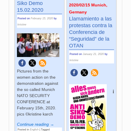
Siko Demo
2020/02/15 Munich,
15.02.2020
Germany
Llamamiento a las
Posted on
February 15, 2020
by
protestas contra la
kristine
Conferencia de
“Seguridad” de la
OTAN
Posted on
January 21, 2020
by
kristine
Pictures from the
women action on the
demonstration against
the so called Munich
¡
NATO SECURITY
CONFERENCE at
February 15th, 2020.
pics ©kristine karch
Continue reading →
Posted in
English
|
Tagged