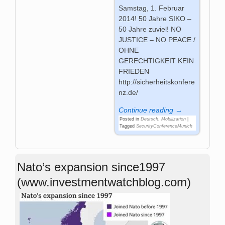
Samstag, 1. Februar
2014! 50 Jahre SIKO –
50 Jahre zuviel! NO
JUSTICE – NO PEACE /
OHNE
GERECHTIGKEIT KEIN
FRIEDEN
http://sicherheitskonfere
nz.de/
Continue reading →
Posted in
Deutsch
,
Mobilization
|
Tagged
SecurityConferenceMunich
Nato’s expansion since1997
(www.investmentwatchblog.com)