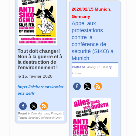
2020/02/15 Munich,
Germany
Appel aux
protestations
contre la
conférence de
sécurité (SIKO) à
Tout doit changer!
Non à la guerre et à
Munich
la destruction de
l’environnement !
Posted on
January 21, 2020
by
kristine
le 15. février 2020
https://sicherheitskonfer
enz.de/fr
Posted in
Calendar_past
,
Français
|
Tagged
SecurityConferenceMunich