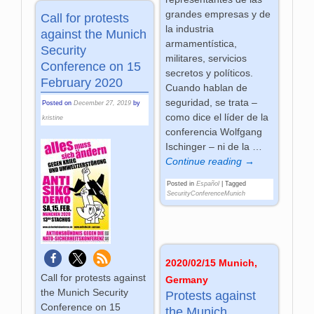
grandes empresas y de
Call for protests
la industria
against the Munich
armamentística,
Security
militares, servicios
Conference on 15
secretos y políticos.
February 2020
Cuando hablan de
seguridad, se trata –
Posted on
December 27, 2019
by
como dice el líder de la
kristine
conferencia Wolfgang
Ischinger – ni de la
…
Continue reading →
Posted in
Español
|
Tagged
SecurityConferenceMunich
2020/02/15 Munich,
Call for protests against
Germany
the Munich Security
Protests against
Conference on 15
the Munich