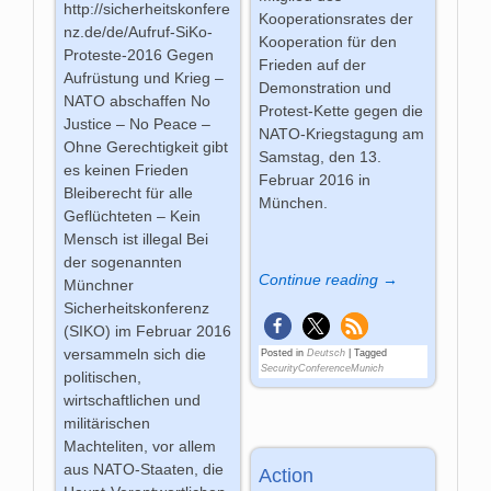
http://sicherheitskonfere
Kooperationsrates der
nz.de/de/Aufruf-SiKo-
Kooperation für den
Proteste-2016 Gegen
Frieden auf der
Aufrüstung und Krieg –
Demonstration und
NATO abschaffen No
Protest-Kette gegen die
Justice – No Peace –
NATO-Kriegstagung am
Ohne Gerechtigkeit gibt
Samstag, den 13.
es keinen Frieden
Februar 2016 in
Bleiberecht für alle
München.
Geflüchteten – Kein
Mensch ist illegal Bei
der sogenannten
Continue reading →
Münchner
Sicherheitskonferenz
(SIKO) im Februar 2016
versammeln sich die
Posted in
Deutsch
|
Tagged
SecurityConferenceMunich
politischen,
wirtschaftlichen und
militärischen
Machteliten, vor allem
aus NATO-Staaten, die
Action