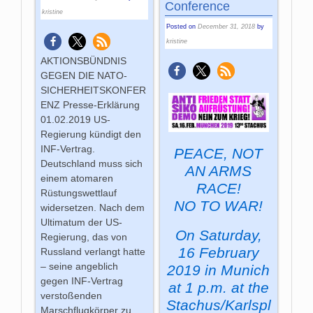
Conference
kristine
Posted on
December 31, 2018
by
kristine
AKTIONSBÜNDNIS
GEGEN DIE NATO-
SICHERHEITSKONFER
ENZ Presse-Erklärung
01.02.2019 US-
Regierung kündigt den
INF-Vertrag.
PEACE, NOT
Deutschland muss sich
AN ARMS
einem atomaren
RACE!
Rüstungswettlauf
NO TO WAR!
widersetzen. Nach dem
Ultimatum der US-
On Saturday,
Regierung, das von
16 February
Russland verlangt hatte
– seine angeblich
2019 in Munich
gegen INF-Vertrag
at 1 p.m. at the
verstoßenden
Stachus/Karlspl
Marschflugkörper zu