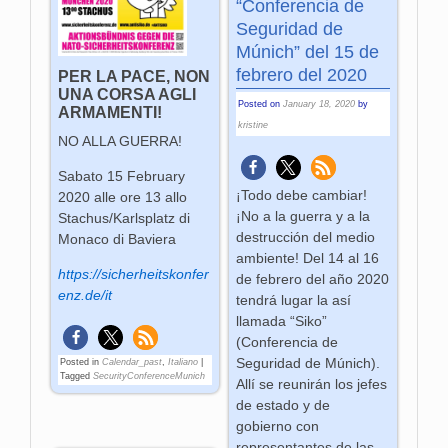
“Conferencia de
Seguridad de
Múnich” del 15 de
febrero del 2020
PER LA PACE, NON
UNA CORSA AGLI
Posted on
January 18, 2020
by
ARMAMENTI!
kristine
NO ALLA GUERRA!
Sabato 15 February
¡Todo debe cambiar!
2020 alle ore 13 allo
¡No a la guerra y a la
Stachus/Karlsplatz di
destrucción del medio
Monaco di Baviera
ambiente! Del 14 al 16
https://sicherheitskonfer
de febrero del año 2020
enz.de/it
tendrá lugar la así
llamada “Siko”
(Conferencia de
Seguridad de Múnich).
Posted in
Calendar_past
,
Italiano
|
Tagged
SecurityConferenceMunich
Allí se reunirán los jefes
de estado y de
gobierno con
representantes de las