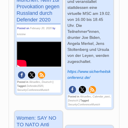
München: Nein zur
und veranstaltet
Provokation gegen
stattdessen eine
Russland durch
virtuelle MSC am 19.02.
Defender 2020
von 16.00 bis 18.45
Uhr. Die
Posted on
February 20, 2020
by
Teilnehmer*innen,
kristine
drunter Joe Biden,
Angela Merkel, Jens
Stoltenberg und Ursula
von der Leyen, werden
zugeschaltet.
https://www.sicherheitsk
onferenz.de/
Posted in
Aktuelles
,
Deutsch
|
Tagged
Defender2020
,
SecurityConferenceMunich
Posted in
Aktuelles
,
Calendar_past
,
Deutsch
|
Tagged
SecurityConferenceMunich
Women: SAY NO
TO NATO Anti