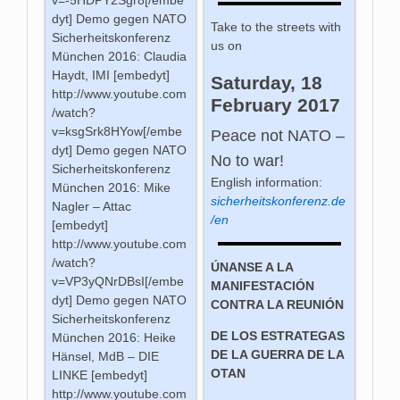
v=-5HDPY2Sgr8[/embe
dyt] Demo gegen NATO
Take to the streets with
Sicherheitskonferenz
us on
München 2016: Claudia
Haydt, IMI [embedyt]
Saturday, 18
http://www.youtube.com
February 2017
/watch?
v=ksgSrk8HYow[/embe
Peace not NATO –
dyt] Demo gegen NATO
No to war!
Sicherheitskonferenz
English information:
München 2016: Mike
sicherheitskonferenz.de
Nagler – Attac
/en
[embedyt]
http://www.youtube.com
/watch?
ÚNANSE A LA
v=VP3yQNrDBsI[/embe
MANIFESTACIÓN
dyt] Demo gegen NATO
CONTRA LA REUNIÓN
Sicherheitskonferenz
DE LOS ESTRATEGAS
München 2016: Heike
DE LA GUERRA DE LA
Hänsel, MdB – DIE
OTAN
LINKE [embedyt]
http://www.youtube.com