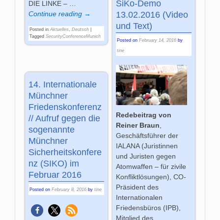
SiKo-Demo
DIE LINKE –
…
13.02.2016 (Video
Continue reading →
und Text)
Posted in
Aktuelles
,
Deutsch
|
Tagged
SecurityConferenceMunich
Posted on
February 14, 2016
by
tine
14. Internationale
Münchner
Friedenskonferenz
Redebeitrag von
// Aufruf gegen die
Reiner Braun
,
sogenannte
Geschäftsführer der
Münchner
IALANA (Juristinnen
Sicherheitskonfere
und Juristen gegen
nz (SIKO) im
Atomwaffen – für zivile
Februar 2016
Konfliktlösungen), CO-
Präsident des
Posted on
February 8, 2016
by
tine
Internationalen
Friedensbüros (IPB),
Mitglied des