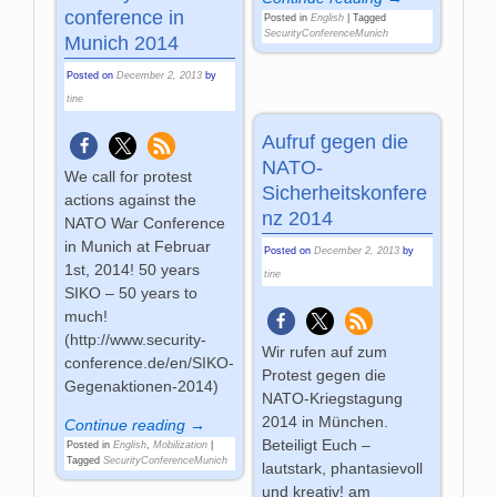
conference in
Posted in
English
|
Tagged
SecurityConferenceMunich
Munich 2014
Posted on
December 2, 2013
by
tine
Aufruf gegen die
NATO-
We call for protest
Sicherheitskonfere
actions against the
nz 2014
NATO War Conference
in Munich at Februar
Posted on
December 2, 2013
by
1st, 2014! 50 years
tine
SIKO – 50 years to
much!
(http://www.security-
Wir rufen auf zum
conference.de/en/SIKO-
Protest gegen die
Gegenaktionen-2014)
NATO-Kriegstagung
2014 in München.
Continue reading →
Beteiligt Euch –
Posted in
English
,
Mobilization
|
Tagged
SecurityConferenceMunich
lautstark, phantasievoll
und kreativ! am