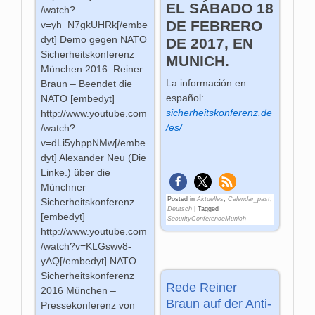
EL SÁBADO 18
/watch?
DE FEBRERO
v=yh_N7gkUHRk[/embe
dyt] Demo gegen NATO
DE 2017, EN
Sicherheitskonferenz
MUNICH.
München 2016: Reiner
La información en
Braun – Beendet die
español
:
NATO [embedyt]
sicherheitskonferenz.de
http://www.youtube.com
/es/
/watch?
v=dLi5yhppNMw[/embe
dyt] Alexander Neu (Die
Linke.) über die
Münchner
Posted in
Aktuelles
,
Calendar_past
,
Sicherheitskonferenz
Deutsch
|
Tagged
[embedyt]
SecurityConferenceMunich
http://www.youtube.com
/watch?v=KLGswv8-
yAQ[/embedyt] NATO
Sicherheitskonferenz
Rede Reiner
2016 München –
Braun auf der Anti-
Pressekonferenz von