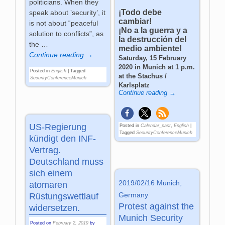
politicians. When they
¡Todo debe
speak about ‛security’, it
cambiar!
is not about ‟peaceful
¡No a la guerra y a
solution to conflicts”, as
la destrucción del
the
…
medio ambiente!
Continue reading →
Saturday, 15 February
2020 in Munich at 1 p.m.
Posted in
English
|
Tagged
at the Stachus /
SecurityConferenceMunich
Karlsplatz
Continue reading →
US-Regierung
Posted in
Calendar_past
,
English
|
Tagged
SecurityConferenceMunich
kündigt den INF-
Vertrag.
Deutschland muss
sich einem
2019/02/16 Munich,
atomaren
Germany
Rüstungswettlauf
Protest against the
widersetzen.
Munich Security
Posted on
February 2, 2019
by