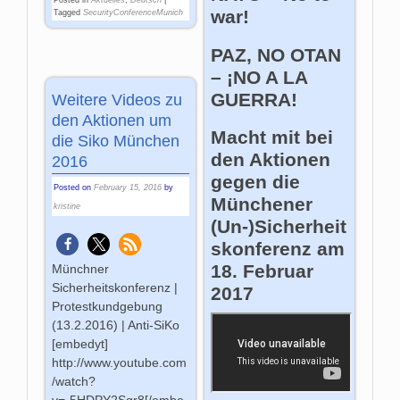
war!
Tagged
SecurityConferenceMunich
PAZ, NO OTAN
– ¡NO A LA
GUERRA!
Weitere Videos zu
den Aktionen um
Macht mit bei
die Siko München
den Aktionen
2016
gegen die
Posted on
February 15, 2016
by
Münchener
kristine
(Un-)Sicherheit
skonferenz am
18. Februar
Münchner
Sicherheitskonferenz |
2017
Protestkundgebung
(13.2.2016) | Anti-SiKo
[embedyt]
http://www.youtube.com
/watch?