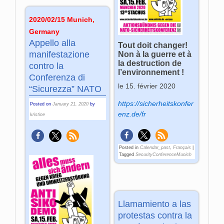
2020/02/15 Munich,
Germany
Appello alla
Tout doit changer!
manifestazione
Non à la guerre et à
la destruction de
contro la
l’environnement !
Conferenza di
le 15. février 2020
“Sicurezza” NATO
https://sicherheitskonfer
Posted on
January 21, 2020
by
enz.de/fr
kristine
Posted in
Calendar_past
,
Français
|
Tagged
SecurityConferenceMunich
Llamamiento a las
protestas contra la