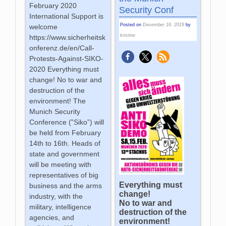
February 2020
Security Conf
International Support is
Posted on
December 16, 2019
by
welcome
kristine
https://www.sicherheitsk
onferenz.de/en/Call-
Protests-Against-SIKO-
2020 Everything must
change! No to war and
destruction of the
environment! The
Munich Security
Conference (‟Siko”) will
be held from February
14th to 16th. Heads of
state and government
will be meeting with
representatives of big
Everything must
business and the arms
change!
industry, with the
No to war and
military, intelligence
destruction of the
agencies, and
environment!