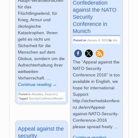
Haupt-Verantwortlichen
Confederation
für das
against the NATO
Flüchtlingselend, für
Security
Krieg, Armut und
Conference in
ökologische
Munich
Katastrophen. Ihnen
geht es nicht um
Posted on
January 8, 2016
by
tine
Sicherheit für die
Menschen auf dem
Globus, sondern um die
The “Appeal against the
Aufrechterhaltung ihrer
NATO Security
weltweiten
Conference 2016” is too
Vorherrschaft.
…
available in English, we
Continue reading →
hope for international
Support:
Posted in
Aktuelles
,
Deutsch
|
Tagged
SecurityConferenceMunich
http://sicherheitskonfere
nz.de/en/Appeal-
against-NATO-Security-
Conference-2016
please spread freely …
Appeal against the
security
Continue reading →