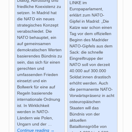
Dialog, Abrüstung und
LINKE im
friedliche Koexistenz zu
Europaparlament,
setzen. In Madrid hat
erklärt zum NATO-
die NATO ein neues
Gipfel in Madrid: „Die
strategisches Konzept
Katze war schon einen
verabschiedet. Die
Tag vor dem offiziellen
NATO behauptet, ein
Beginn des Madrider
auf gemeinsamen
NATO-Gipfels aus dem
demokratischen Werten
Sack: die schnelle
basierendes Bündnis zu
Eingreiftruppe der
sein, das sich für einen
NATO soll von derzeit
gerechten und
40.000 auf 300.000
umfassenden Frieden
Soldat:innen drastisch
einsetzt und ein
erhöht werden. Auch
Bollwerk für eine auf
die permanente NATO-
Regeln basierende
Vorwärtspräsenz in acht
internationale Ordnung
osteuropäischen
ist. In Wirklichkeit
Staaten will das
werden in NATO-
Bündnis von der
Ländern wie Polen,
aktuellen
Ungarn und der
…
Bataillonsgröße von
Continue reading →