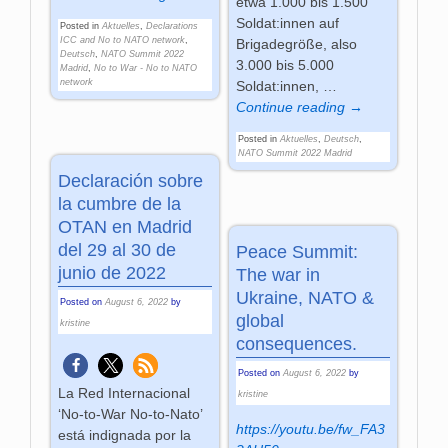
etwa 1.000 bis 1.500
Soldat:innen auf
Posted in
Aktuelles
,
Declarations
ICC and No to NATO network
,
Brigadegröße, also
Deutsch
,
NATO Summit 2022
3.000 bis 5.000
Madrid
,
No to War - No to NATO
network
Soldat:innen,
…
Continue reading →
Posted in
Aktuelles
,
Deutsch
,
NATO Summit 2022 Madrid
Declaración sobre
la cumbre de la
OTAN en Madrid
del 29 al 30 de
Peace Summit:
junio de 2022
The war in
Ukraine, NATO &
Posted on
August 6, 2022
by
global
kristine
consequences.
Posted on
August 6, 2022
by
La Red Internacional
kristine
‘No-to-War No-to-Nato’
https://youtu.be/fw_FA3
está indignada por la