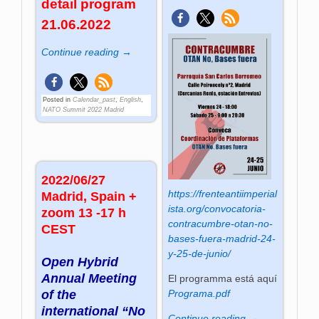
detail program
21.06.2022
Continue reading →
Posted in
Calendar_past
,
English
,
NATO Summit 2022 Madrid
2022/06/27
https://frenteantiimperial
Madrid, Spain +
ista.org/convocatoria-
zoom 13 -17 h
contracumbre-otan-no-
CEST
bases-fuera-madrid-24-
y-25-de-junio/
Open Hybrid
Annual Meeting
El programma está aquí
of the
Programa.pdf
international “No
Continue reading →