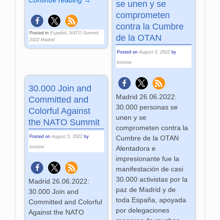
Continue reading →
se unen y se
comprometen
contra la Cumbre
Posted in
Español
,
NATO Summit
de la OTAN
2022 Madrid
Posted on
August 5, 2022
by
kristine
30.000 Join and
Madrid 26.06.2022:
Committed and
30.000 personas se
Colorful Against
unen y se
the NATO Summit
comprometen contra la
Posted on
August 5, 2022
by
Cumbre de la OTAN
kristine
Alentadora e
impresionante fue la
manifestación de casi
30.000 activistas por la
Madrid 26.06.2022:
paz de Madrid y de
30.000 Join and
toda España, apoyada
Committed and Colorful
por delegaciones
Against the NATO