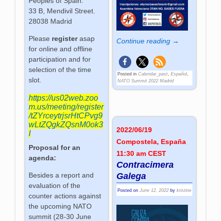
Peoples of Spain.
33 B, Mendivil Street.
28038 Madrid
Please
register
asap
Continue reading →
for online and offline
participation and for
selection of the time
Posted in
Calendar_past
,
Español
,
slot.
NATO Summit 2022 Madrid
https://us02web.zoo
m.us/meeting/register
/tZYrceytrjsrHtCPvg9
wLtZQgkZQsnM0ok3
2022/06/19
I
Compostela, España
Proposal for an
11:30 am CEST
agenda:
Contracimera
Besides a report and
Galega
evaluation of the
Posted on
June 12, 2022
by
kristine
counter actions against
the upcoming NATO
summit (28-30 June