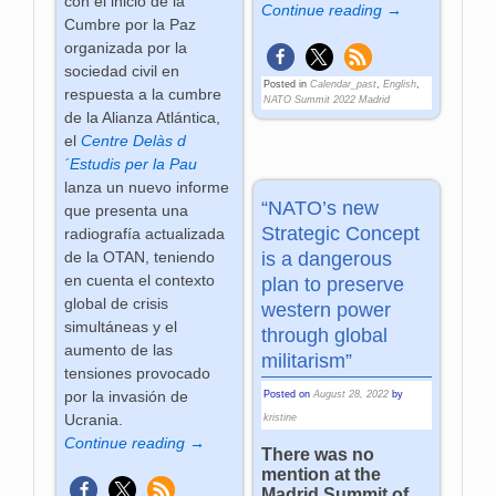
con el inicio de la
Continue reading →
Cumbre por la Paz
organizada por la
sociedad civil en
Posted in
Calendar_past
,
English
,
respuesta a la cumbre
NATO Summit 2022 Madrid
de la Alianza Atlántica,
el
Centre Delàs d
´Estudis per la Pau
lanza un nuevo informe
“NATO’s new
que presenta una
Strategic Concept
radiografía actualizada
is a dangerous
de la OTAN, teniendo
en cuenta el contexto
plan to preserve
global de crisis
western power
simultáneas y el
through global
aumento de las
militarism”
tensiones provocado
por la invasión de
Posted on
August 28, 2022
by
Ucrania.
kristine
Continue reading →
There was no
mention at the
Madrid Summit of