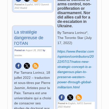
arms control, non-
Posted in
Español
,
NATO Summit
proliferation or
2022 Madrid
disarmament. Nor
did allies call for a
de-escalation in
Ukraine.
La stratégie
By Tamara Lorincz*,
dangereuse de
The Toronto Star (
July
l’OTAN
17, 2022
)
Posted on
August 28, 2022
by
https://www.thestar.com
kristine
/opinion/contributors/20
22/07/17/natos-new-
strategic-concept-is-a-
dangerous-plan-to-
Par Tamara Lorincz, 18
preserve-western-
juillet 2022 – traduction
power-through-global-
et sous-titres par Pierre
militarism.html
Jasmin, Artistes pour la
Paix. Tamara est une
universitaire qui a choisi
de consacrer ses
Posted in
English
,
NATO Summit
2022 Madrid
études de doctorat aux