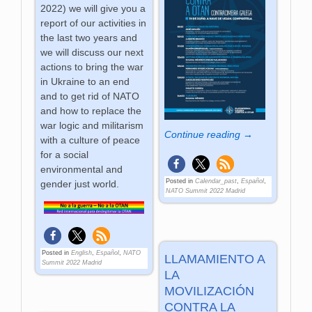
2022) we will give you a
report of our activities in
the last two years and
we will discuss our next
actions to bring the war
in Ukraine to an end
and to get rid of NATO
and how to replace the
war logic and militarism
Continue reading →
with a culture of peace
for a social
environmental and
Posted in
Calendar_past
,
Español
,
gender just world.
NATO Summit 2022 Madrid
Posted in
English
,
Español
,
NATO
LLAMAMIENTO A
Summit 2022 Madrid
LA
MOVILIZACIÓN
CONTRA LA