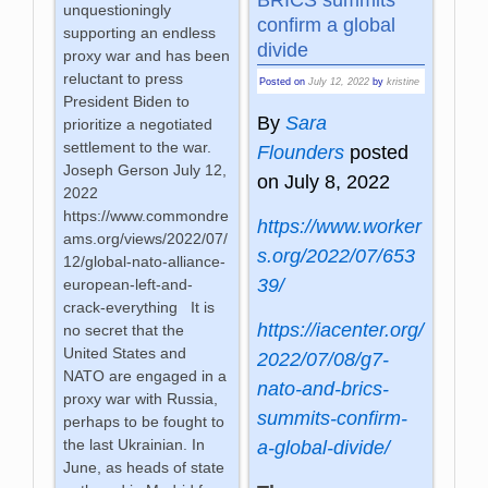
unquestioningly
confirm a global
supporting an endless
divide
proxy war and has been
reluctant to press
Posted on
July 12, 2022
by
kristine
President Biden to
By
Sara
prioritize a negotiated
settlement to the war.
Flounders
posted
Joseph Gerson July 12,
on July 8, 2022
2022
https://www.commondre
https://www.worker
ams.org/views/2022/07/
s.org/2022/07/653
12/global-nato-alliance-
39/
european-left-and-
crack-everything It is
https://iacenter.org/
no secret that the
United States and
2022/07/08/g7-
NATO are engaged in a
nato-and-brics-
proxy war with Russia,
summits-confirm-
perhaps to be fought to
the last Ukrainian. In
a-global-divide/
June, as heads of state