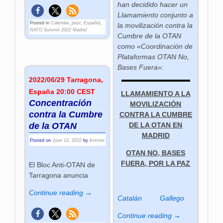
han decidido hacer un
Llamamiento conjunto a
Posted in
Calendar_past
,
Español
,
la movilización contra la
NATO Summit 2022 Madrid
Cumbre de la OTAN
como «Coordinación de
Plataformas OTAN No,
Bases Fuera»:
2022/06/29 Tarragona,
España 20:00 CEST
LLAMAMIENTO A LA
Concentración
MOVILIZACIÓN
contra la Cumbre
CONTRA LA CUMBRE
de la OTAN
DE LA OTAN EN
MADRID
Posted on
June 12, 2022
by
kristine
OTAN NO, BASES
FUERA, POR LA PAZ
El Bloc Anti-OTAN de
Tarragona anuncia
Continue reading →
Catalán
Gallego
Continue reading →