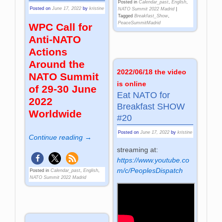
Posted in
Calendar_past
,
English
,
Posted on
June 17, 2022
by
kristine
NATO Summit 2022 Madrid
|
Tagged
Breakfast_Show
,
PeaceSummitMadrid
WPC Call for
Anti-NATO
Actions
Around the
2022/06/18 the video
NATO Summit
is online
of 29-30 June
Eat NATO for
2022
Breakfast SHOW
Worldwide
#20
Posted on
June 17, 2022
by
kristine
Continue reading →
streaming at:
https://www.youtube.co
m/c/PeoplesDispatch
Posted in
Calendar_past
,
English
,
NATO Summit 2022 Madrid