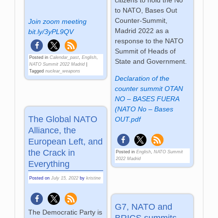
citizens to hold the No
to NATO, Bases Out
Counter-Summit,
Join zoom meeting
Madrid 2022 as a
bit.ly/3yPL9QV
response to the NATO
Summit of Heads of
Posted in
Calendar_past
,
English
,
State and Government.
NATO Summit 2022 Madrid
|
Tagged
nuclear_weapons
Declaration of the
counter summit OTAN
NO – BASES FUERA
(NATO No – Bases
The Global NATO
OUT.pdf
Alliance, the
European Left, and
the Crack in
Posted in
English
,
NATO Summit
2022 Madrid
Everything
Posted on
July 15, 2022
by
kristine
G7, NATO and
The Democratic Party is
BRICS summits