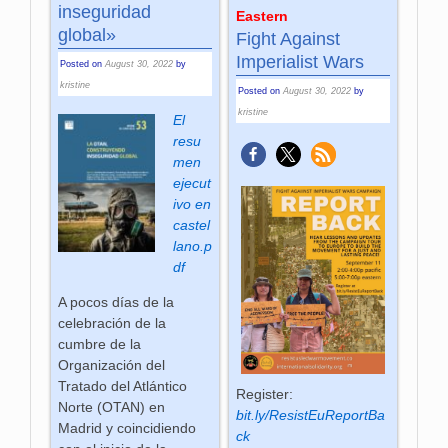
inseguridad
Eastern
global»
Fight Against
Imperialist Wars
Posted on
August 30, 2022
by
kristine
Posted on
August 30, 2022
by
kristine
El
resu
men
ejecut
ivo en
castel
lano.p
df
A pocos días de la
celebración de la
cumbre de la
Organización del
Tratado del Atlántico
Register:
Norte (OTAN) en
bit.ly/ResistEuReportBa
Madrid y coincidiendo
ck