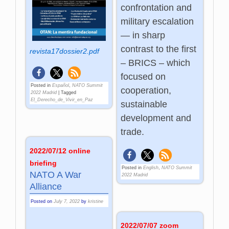
confrontation and
military escalation
— in sharp
contrast to the first
revista17dossier2.pdf
– BRICS – which
focused on
Posted in
Español
,
NATO Summit
cooperation,
2022 Madrid
|
Tagged
El_Derecho_de_Vivir_en_Paz
sustainable
development and
trade.
2022/07/12 online
briefing
Posted in
English
,
NATO Summit
NATO A War
2022 Madrid
Alliance
Posted on
July 7, 2022
by
kristine
2022/07/07 zoom