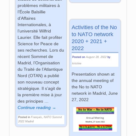
problèmes militaires à
l’École Balsillie
d’Affaires
Internationales, à
Activities of the No
l’université Wilfrid
to NATO network
Laurier. Elle fait profiter
2020 + 2021 +
Science for Peace de
2022
ses recherches. Lors du
récent Sommet de
Posted on
August 28, 2022
by
Madrid, l’Organisation
kristine
du Traité de l’Atlantique
Presentation shown at
Nord (OTAN) a publié
the annual meeting of
son nouveau concept
the No to NATO
stratégique. Il s’agit de
network in Madrid, June
la première mise à jour
27, 2022
des principes
…
Continue reading →
Posted in
Français
,
NATO Summit
2022 Madrid