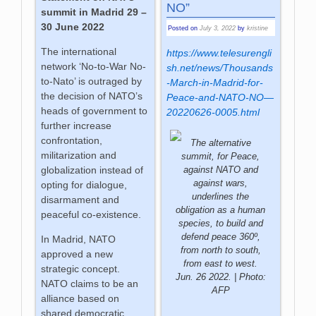
NO”
summit in Madrid 29 –
30 June 2022
Posted on
July 3, 2022
by
kristine
The international
https://www.telesurengli
network ‘No-to-War No-
sh.net/news/Thousands
to-Nato’ is outraged by
-March-in-Madrid-for-
the decision of NATO’s
Peace-and-NATO-NO—
heads of government to
20220626-0005.html
further increase
confrontation,
The alternative
militarization and
summit, for Peace,
globalization instead of
against NATO and
against wars,
opting for dialogue,
underlines the
disarmament and
obligation as a human
peaceful co-existence.
species, to build and
defend peace 360º,
In Madrid, NATO
from north to south,
approved a new
from east to west.
strategic concept.
Jun. 26 2022. | Photo:
NATO claims to be an
AFP
alliance based on
shared democratic