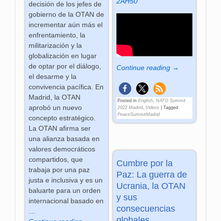
2AH50
decisión de los jefes de
gobierno de la OTAN de
incrementar aún más el
enfrentamiento, la
militarización y la
globalización en lugar
de optar por el diálogo,
Continue reading →
el desarme y la
convivencia pacífica. En
Madrid, la OTAN
Posted in
English
,
NATO Summit
aprobó un nuevo
2022 Madrid
,
Videos
|
Tagged
PeaceSummitMadrid
concepto estratégico.
La OTAN afirma ser
una alianza basada en
valores democráticos
compartidos, que
Cumbre por la
trabaja por una paz
Paz: La guerra de
justa e inclusiva y es un
Ucrania, la OTAN
baluarte para un orden
y sus
internacional basado en
consecuencias
…
globales