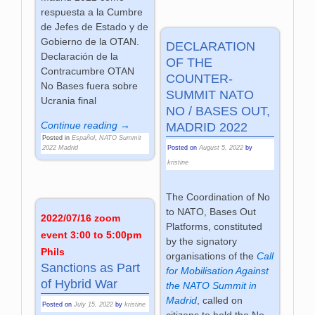
respuesta a la Cumbre
de Jefes de Estado y de
Gobierno de la OTAN.
DECLARATION
Declaración de la
OF THE
Contracumbre OTAN
COUNTER-
No Bases fuera sobre
SUMMIT NATO
Ucrania final
NO / BASES OUT,
Continue reading →
MADRID 2022
Posted in
Español
,
NATO Summit
Posted on
August 5, 2022
by
2022 Madrid
kristine
The Coordination of No
to NATO, Bases Out
2022/07/16 zoom
Platforms, constituted
event 3:00 to 5:00pm
by the signatory
Phils
organisations of the
Call
Sanctions as Part
for Mobilisation Against
of Hybrid War
the NATO Summit in
Madrid
, called on
Posted on
July 15, 2022
by
kristine