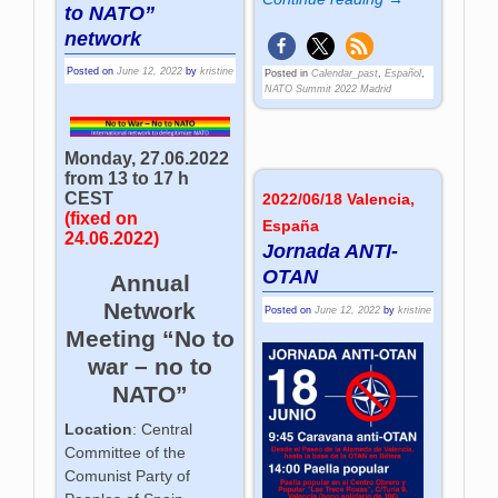
to NATO”
network
Posted on
June 12, 2022
by
kristine
Posted in
Calendar_past
,
Español
,
NATO Summit 2022 Madrid
Monday, 27.06.2022
from 13 to 17 h
CEST
2022/06/18 Valencia,
(fixed on
España
24.06.2022)
Jornada ANTI-
OTAN
Annual
Network
Posted on
June 12, 2022
by
kristine
Meeting “No to
war – no to
NATO”
Location
: Central
Committee of the
Comunist Party of