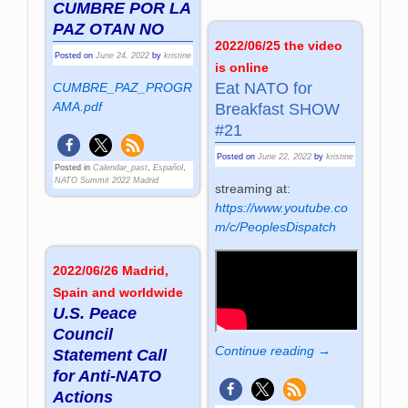
CUMBRE POR LA
PAZ OTAN NO
2022/06/25 the video
Posted on
June 24, 2022
by
kristine
is online
Eat NATO for
CUMBRE_PAZ_PROGR
AMA.pdf
Breakfast SHOW
#21
Posted on
June 22, 2022
by
kristine
Posted in
Calendar_past
,
Español
,
NATO Summit 2022 Madrid
streaming at:
https://www.youtube.co
m/c/PeoplesDispatch
2022/06/26 Madrid,
Spain and worldwide
U.S. Peace
Council
Continue reading →
Statement Call
for Anti-NATO
Actions