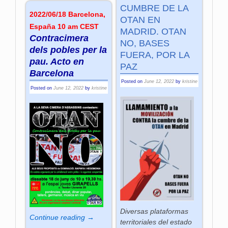
CUMBRE DE LA
2022/06/18 Barcelona,
OTAN EN
España 10 am CEST
MADRID. OTAN
Contracimera
NO, BASES
dels pobles per la
FUERA, POR LA
pau. Acto en
PAZ
Barcelona
Posted on
June 12, 2022
by
kristine
Posted on
June 12, 2022
by
kristine
Diversas plataformas
Continue reading →
territoriales del estado