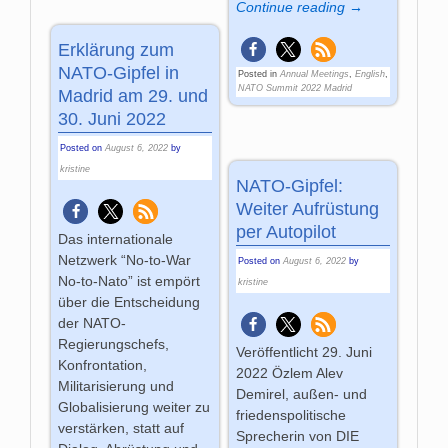
Continue reading →
Erklärung zum
NATO-Gipfel in
Posted in
Annual Meetings
,
English
,
NATO Summit 2022 Madrid
Madrid am 29. und
30. Juni 2022
Posted on
August 6, 2022
by
kristine
NATO-Gipfel:
Weiter Aufrüstung
per Autopilot
Das internationale
Netzwerk “No-to-War
Posted on
August 6, 2022
by
No-to-Nato” ist empört
kristine
über die Entscheidung
der NATO-
Regierungschefs,
Veröffentlicht 29. Juni
Konfrontation,
2022 Özlem Alev
Militarisierung und
Demirel, außen- und
Globalisierung weiter zu
friedenspolitische
verstärken, statt auf
Sprecherin von DIE