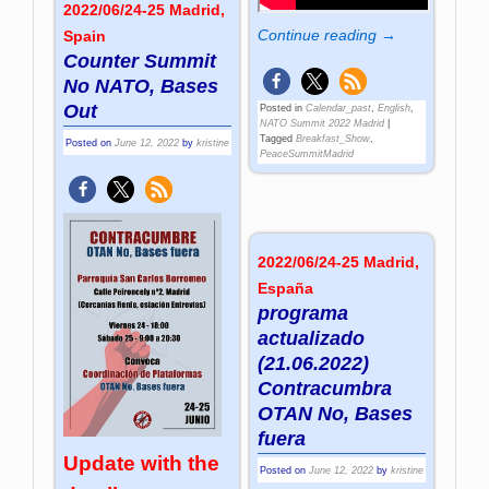
2022/06/24-25 Madrid,
Continue reading →
Spain
Counter Summit
No NATO, Bases
Out
Posted in
Calendar_past
,
English
,
NATO Summit 2022 Madrid
|
Tagged
Breakfast_Show
,
Posted on
June 12, 2022
by
kristine
PeaceSummitMadrid
2022/06/24-25 Madrid,
España
programa
actualizado
(21.06.2022)
Contracumbra
OTAN No, Bases
fuera
Update with the
Posted on
June 12, 2022
by
kristine