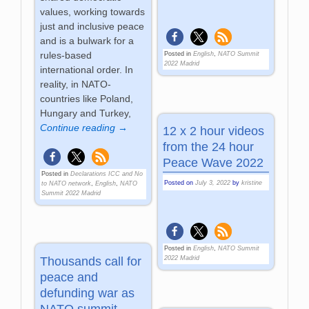
values, working towards
just and inclusive peace
and is a bulwark for a
rules-based
Posted in
English
,
NATO Summit
2022 Madrid
international order. In
reality, in NATO-
countries like Poland,
Hungary and Turkey,
Continue reading →
12 x 2 hour videos
from the 24 hour
Peace Wave 2022
Posted in
Declarations ICC and No
Posted on
July 3, 2022
by
kristine
to NATO network
,
English
,
NATO
Summit 2022 Madrid
Posted in
English
,
NATO Summit
Thousands call for
2022 Madrid
peace and
defunding war as
NATO summit