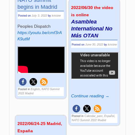
begins in Madrid
2022/06/30 the video
is online
Posted on
July 3, 2022
by
kristine
Asamblea
Peoples Dispatch
International No
https://youtu.be/cmf3rA
Más OTAN
K9utM
Posted on
June 30, 2022
by
kristine
Posted in
English
,
NATO Summit
2022 Madrid
Continue reading →
Posted in
Calendar_past
,
Español
,
NATO Summit 2022 Madrid
2022/06/24-25 Madrid,
España