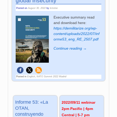
global insecurity”
Posted on
August 30, 2022
by
kristine
Executive summary read
and download here:
https://demilitarize.org/wp-
content/uploads/2022/07/inf
orme53_eng_RE_2507.pdf
Continue reading →
Posted in
English
,
NATO Summit 2022 Madrid
Informe 53: «La
2022/09/11 webinar
OTAN,
2pm Pacific | 4pm
construyendo
Central | 5-7 pm