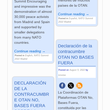
menores de muchos
Summit Encouraging
países de la OTAN.
and impressive was the
demonstration of almost
Continue reading →
30,000 peace activists
Posted in
Español
,
NATO Summit
from Madrid and Spain
2022 Madrid
and supported by
smaller delegations
from many NATO
countries.
Declaración de la
Continue reading →
contracumbre
Posted in
English
,
NATO Summit
OTAN NO BASES
2022 Madrid
FUERA
Posted on
August 5, 2022
by
kristine
DECLARACIÓN
DE LA
La Coordinación de
CONTRACUMBR
Plataformas OTAN No,
E OTAN NO,
Bases Fuera,
BASES FUERA
constituida por las