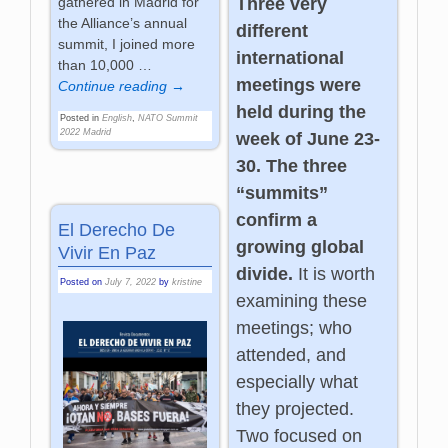
gathered in Madrid for
Three very
the Alliance’s annual
different
summit, I joined more
international
than 10,000
…
meetings were
Continue reading →
held during the
Posted in
English
,
NATO Summit
2022 Madrid
week of June 23-
30. The three
“summits”
confirm a
El Derecho De
growing global
Vivir En Paz
divide.
It is worth
Posted on
July 7, 2022
by
kristine
examining these
meetings; who
attended, and
especially what
they projected.
Two focused on