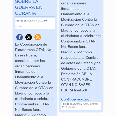
SOBRE LA
organizaciones
GUERRA EN
firmantes del
UCRANIA
Llamamiento a la
Movilización Contra la
Posted on
August 5, 2022
by
Cumbre de la OTAN en
kristine
Madrid, convocó a la
ciudadanía a celebrar la
Contracumbre OTAN
La Coordinación de
No, Bases fuera,
Plataformas OTAN No,
Madrid 2022 como
Bases Fuera,
respuesta a la Cumbre
constituida por las
de Jefes de Estado y de
organizaciones
Gobierno de la OTAN.
firmantes del
Declaración DE LA
Llamamiento a la
CONTRACUMBRE
Movilización Contra la
OTAN NO BASES
Cumbre de la OTAN en
FUERA final.pdf
Madrid, convocó a la
ciudadanía a celebrar la
Continue reading →
Contracumbre OTAN
Posted in
Español
,
NATO Summit
2022 Madrid
No, Bases fuera,
Madrid 2022 como