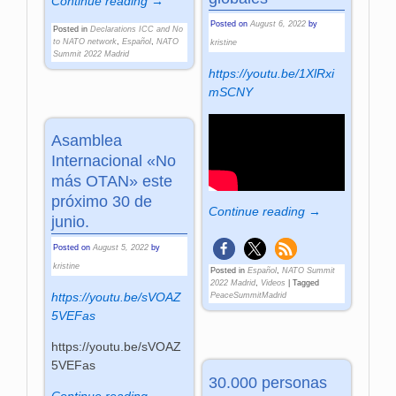
Continue reading →
Posted on
August 6, 2022
by
Posted in
Declarations ICC and No
to NATO network
,
Español
,
NATO
kristine
Summit 2022 Madrid
https://youtu.be/1XlRxi
mSCNY
Asamblea
Internacional «No
más OTAN» este
próximo 30 de
Continue reading →
junio.
Posted on
August 5, 2022
by
kristine
Posted in
Español
,
NATO Summit
2022 Madrid
,
Videos
|
Tagged
https://youtu.be/sVOAZ
PeaceSummitMadrid
5VEFas
https://youtu.be/sVOAZ
5VEFas
30.000 personas