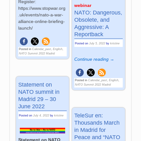
Register:
webinar
https://www.stopwar.org
NATO: Dangerous,
.uk/events/nato-a-war-
Obsolete, and
alliance-online-briefing-
Aggressive: A
launch/
Reportback
Posted on
July 5, 2022
by
kristine
Posted in
Calendar_past
,
English
,
NATO Summit 2022 Madrid
Continue reading →
Posted in
Calendar_past
,
English
,
Statement on
NATO Summit 2022 Madrid
NATO summit in
Madrid 29 – 30
June 2022
TeleSur en:
Posted on
July 4, 2022
by
kristine
Thousands March
in Madrid for
Peace and “NATO
Statement on NATO