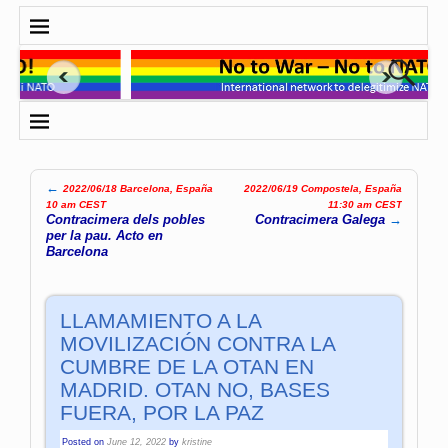
←
2022/06/18 Barcelona, España
2022/06/19 Compostela, España
Post navigation
10 am CEST
11:30 am CEST
Contracimera dels pobles
Contracimera Galega
→
per la pau. Acto en
Barcelona
LLAMAMIENTO A LA
MOVILIZACIÓN CONTRA LA
CUMBRE DE LA OTAN EN
MADRID. OTAN NO, BASES
FUERA, POR LA PAZ
Posted on
June 12, 2022
by
kristine