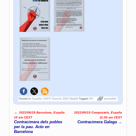
Posted in
Español
,
NATO Summit 2022 Madrid
Tagged
FAI
permalink
←
2022/06/18 Barcelona, España
2022/06/19 Compostela, España
Post navigation
10 am CEST
11:30 am CEST
Contracimera dels pobles
Contracimera Galega
→
per la pau. Acto en
Barcelona