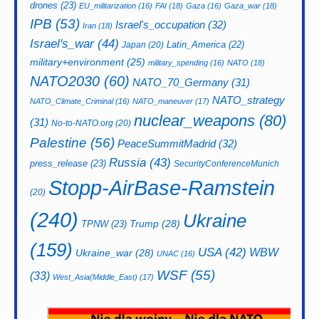
drones
(23)
EU_militarization
(16)
FAI
(18)
Gaza
(16)
Gaza_war
(18)
IPB
(53)
Israel's_occupation
(32)
Iran
(18)
Israel's_war
(44)
Latin_America
(22)
Japan
(20)
military+environment
(25)
military_spending
(16)
NATO
(18)
NATO2030
(60)
NATO_70_Germany
(31)
NATO_strategy
NATO_Climate_Criminal
(16)
NATO_maneuver
(17)
nuclear_weapons
(80)
(31)
No-to-NATO.org
(20)
Palestine
(56)
PeaceSummitMadrid
(32)
Russia
(43)
press_release
(23)
SecurityConferenceMunich
Stopp-AirBase-Ramstein
(20)
(240)
Ukraine
Trump
(28)
TPNW
(23)
(159)
USA
(42)
WBW
Ukraine_war
(28)
UNAC
(16)
WSF
(55)
(33)
West_Asia(Middle_East)
(17)