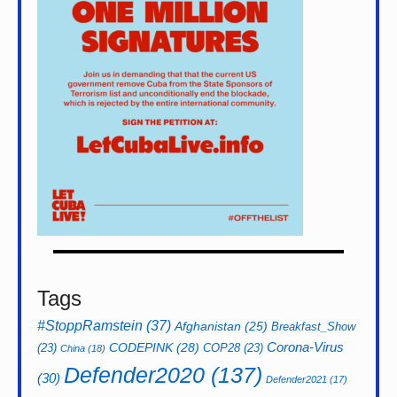
Tags
#StoppRamstein
(37)
Afghanistan
(25)
Breakfast_Show
CODEPINK
(28)
Corona-Virus
(23)
COP28
(23)
China
(18)
Defender2020
(137)
(30)
Defender2021
(17)