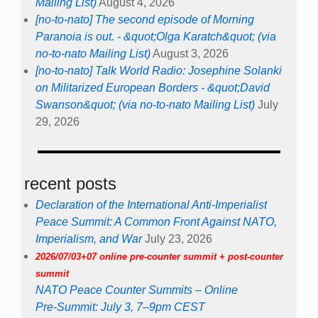
Mailing List)
August 4, 2026
[no-to-nato] The second episode of Morning
Paranoia is out. - &quot;Olga Karatch&quot; (via
no-to-nato Mailing List)
August 3, 2026
[no-to-nato] Talk World Radio: Josephine Solanki
on Militarized European Borders - &quot;David
Swanson&quot; (via no-to-nato Mailing List)
July
29, 2026
recent posts
Declaration of the International Anti-Imperialist
Peace Summit: A Common Front Against NATO,
Imperialism, and War
July 23, 2026
2026/07/03+07 online pre-counter summit + post-counter
summit
NATO Peace Counter Summits – Online
Pre-Summit: July 3, 7–9pm CEST