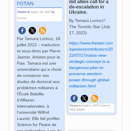
did allies call for a
l’OTAN
de-escalation in
Ukraine.
Posted on
August 28, 2022
by
kristine
By Tamara Lorincz*,
The Toronto Star (
July
17, 2022
)
Par Tamara Lorincz, 18
https://www.thestar.com
juillet 2022 – traduction
/opinion/contributors/20
et sous-titres par Pierre
22/07/17/natos-new-
Jasmin, Artistes pour la
strategic-concept-is-a-
Paix. Tamara est une
dangerous-plan-to-
universitaire qui a choisi
preserve-western-
de consacrer ses
power-through-global-
études de doctorat aux
militarism.html
problèmes militaires à
l’École Balsillie
d’Affaires
Internationales, à
Posted in
English
,
NATO Summit
2022 Madrid
l’université Wilfrid
Laurier. Elle fait profiter
Science for Peace de
ses recherches. Lors du