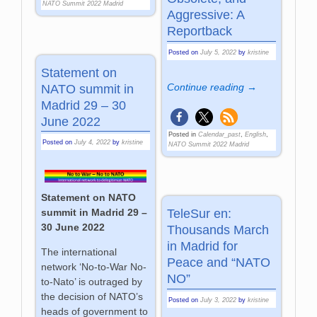
NATO Summit 2022 Madrid
Aggressive: A
Reportback
Posted on
July 5, 2022
by
kristine
Statement on
Continue reading →
NATO summit in
Madrid 29 – 30
June 2022
Posted in
Calendar_past
,
English
,
Posted on
July 4, 2022
by
kristine
NATO Summit 2022 Madrid
Statement on NATO
summit in Madrid 29 –
TeleSur en:
30 June 2022
Thousands March
in Madrid for
The international
Peace and “NATO
network ‘No-to-War No-
NO”
to-Nato’ is outraged by
the decision of NATO’s
Posted on
July 3, 2022
by
kristine
heads of government to