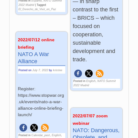
— in sharp
Posted in
Español
,
NATO Summit
2022 Madrid
|
Tagged
contrast to the first
El_Derecho_de_Vivir_en_Paz
– BRICS – which
focused on
cooperation,
2022/07/12 online
sustainable
briefing
development and
NATO A War
trade.
Alliance
Posted on
July 7, 2022
by
kristine
Posted in
English
,
NATO Summit
2022 Madrid
Register:
https://www.stopwar.org
.uk/events/nato-a-war-
alliance-online-briefing-
launch/
2022/07/07 zoom
webinar
NATO: Dangerous,
Posted in
Calendar_past
,
English
,
Obsolete, and