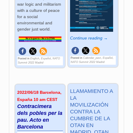
war logic and militarism
with a culture of peace
for a social
environmental and
gender just world.
Continue reading →
Posted in
Calendar_past
,
Español
,
Posted in
English
,
Español
,
NATO
NATO Summit 2022 Madrid
Summit 2022 Madrid
LLAMAMIENTO A
2022/06/18 Barcelona,
LA
España 10 am CEST
MOVILIZACIÓN
Contracimera
CONTRA LA
dels pobles per la
CUMBRE DE LA
pau. Acto en
OTAN EN
Barcelona
MADRID. OTAN