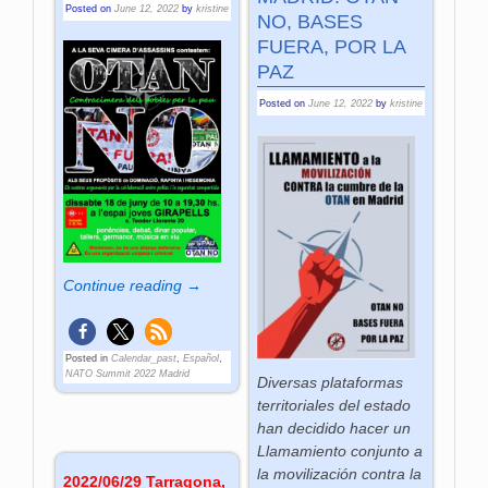
Posted on
June 12, 2022
by
kristine
NO, BASES
FUERA, POR LA
PAZ
Posted on
June 12, 2022
by
kristine
Continue reading →
Posted in
Calendar_past
,
Español
,
NATO Summit 2022 Madrid
Diversas plataformas
territoriales del estado
han decidido hacer un
Llamamiento conjunto a
la movilización contra la
2022/06/29 Tarragona,