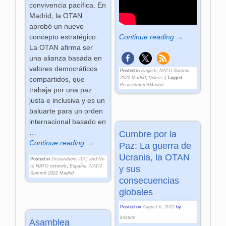
convivencia pacífica. En
Madrid, la OTAN
aprobó un nuevo
Continue reading →
concepto estratégico.
La OTAN afirma ser
una alianza basada en
valores democráticos
Posted in
English
,
NATO Summit
2022 Madrid
,
Videos
|
Tagged
compartidos, que
PeaceSummitMadrid
trabaja por una paz
justa e inclusiva y es un
baluarte para un orden
internacional basado en
…
Cumbre por la
Continue reading →
Paz: La guerra de
Ucrania, la OTAN
Posted in
Declarations ICC and No
to NATO network
,
Español
,
NATO
y sus
Summit 2022 Madrid
consecuencias
globales
Posted on
August 6, 2022
by
kristine
Asamblea