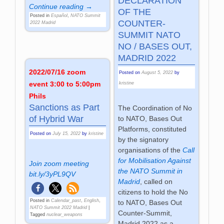
DECLARATION
Continue reading →
OF THE
Posted in
Español
,
NATO Summit
COUNTER-
2022 Madrid
SUMMIT NATO
NO / BASES OUT,
MADRID 2022
2022/07/16 zoom
Posted on
August 5, 2022
by
event 3:00 to 5:00pm
kristine
Phils
Sanctions as Part
The Coordination of No
of Hybrid War
to NATO, Bases Out
Platforms, constituted
Posted on
July 15, 2022
by
kristine
by the signatory
organisations of the
Call
for Mobilisation Against
Join zoom meeting
the NATO Summit in
bit.ly/3yPL9QV
Madrid
, called on
citizens to hold the No
Posted in
Calendar_past
,
English
,
to NATO, Bases Out
NATO Summit 2022 Madrid
|
Counter-Summit,
Tagged
nuclear_weapons
Madrid 2022 as a