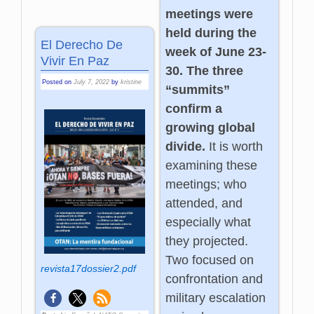
meetings were
held during the
El Derecho De
week of June 23-
Vivir En Paz
30. The three
Posted on
July 7, 2022
by
kristine
“summits”
confirm a
growing global
divide.
It is worth
examining these
meetings; who
attended, and
especially what
they projected.
Two focused on
revista17dossier2.pdf
confrontation and
military escalation