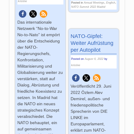
kristine
Posted in
Annual Meetings
,
English
,
NATO Summit 2022 Madrid
Das internationale
Netzwerk “No-to-War
No-to-Nato” ist empört
NATO-Gipfel:
über die Entscheidung
Weiter Aufrüstung
der NATO-
per Autopilot
Regierungschefs,
Posted on
August 6, 2022
by
Konfrontation,
kristine
Militarisierung und
Globalisierung weiter zu
verstärken, statt auf
Dialog, Abrüstung und
Veröffentlicht 29. Juni
friedliche Koexistenz zu
2022 Özlem Alev
setzen. In Madrid hat
Demirel, außen- und
die NATO ein neues
friedenspolitische
strategisches Konzept
Sprecherin von DIE
verabschiedet. Die
LINKE im
NATO behauptet, ein
Europaparlament,
auf gemeinsamen
erklärt zum NATO-