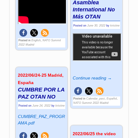
Asamblea
International No
Más OTAN
Posted on
June 30, 2022
by
kristine
Posted in
English
,
NATO Summit
2022 Madrid
2022/06/24-25 Madrid,
Continue reading →
España
CUMBRE POR LA
PAZ OTAN NO
Posted in
Calendar_past
,
Español
,
NATO Summit 2022 Madrid
Posted on
June 24, 2022
by
kristine
CUMBRE_PAZ_PROGR
AMA.pdf
2022/06/25 the video