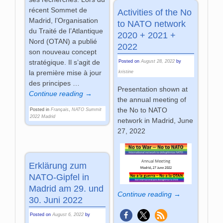
récent Sommet de
Activities of the No
Madrid, l’Organisation
to NATO network
du Traité de l’Atlantique
2020 + 2021 +
Nord (OTAN) a publié
2022
son nouveau concept
stratégique. Il s’agit de
Posted on
August 28, 2022
by
la première mise à jour
kristine
des principes
…
Presentation shown at
Continue reading →
the annual meeting of
the No to NATO
Posted in
Français
,
NATO Summit
2022 Madrid
network in Madrid, June
27, 2022
Erklärung zum
NATO-Gipfel in
Madrid am 29. und
Continue reading →
30. Juni 2022
Posted on
August 6, 2022
by