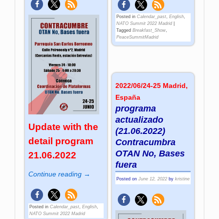
Posted in
Calendar_past
,
English
,
NATO Summit 2022 Madrid
|
Tagged
Breakfast_Show
,
PeaceSummitMadrid
2022/06/24-25 Madrid,
España
programa
actualizado
Update with the
(21.06.2022)
detail program
Contracumbra
OTAN No, Bases
21.06.2022
fuera
Continue reading →
Posted on
June 12, 2022
by
kristine
Posted in
Calendar_past
,
English
,
NATO Summit 2022 Madrid