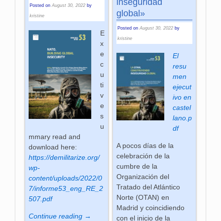
inseguridad
Posted on
August 30, 2022
by
global»
kristine
Posted on
August 30, 2022
by
E
kristine
x
e
El
c
resu
u
men
ti
ejecut
v
ivo en
e
castel
s
lano.p
u
df
mmary read and
A pocos días de la
download here:
celebración de la
https://demilitarize.org/
cumbre de la
wp-
Organización del
content/uploads/2022/0
Tratado del Atlántico
7/informe53_eng_RE_2
Norte (OTAN) en
507.pdf
Madrid y coincidiendo
Continue reading →
con el inicio de la