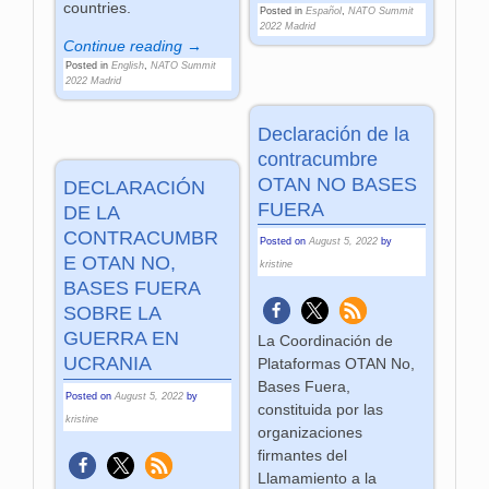
countries.
Posted in
Español
,
NATO Summit
2022 Madrid
Continue reading →
Posted in
English
,
NATO Summit
2022 Madrid
Declaración de la
contracumbre
OTAN NO BASES
DECLARACIÓN
FUERA
DE LA
CONTRACUMBR
Posted on
August 5, 2022
by
E OTAN NO,
kristine
BASES FUERA
SOBRE LA
GUERRA EN
La Coordinación de
UCRANIA
Plataformas OTAN No,
Bases Fuera,
Posted on
August 5, 2022
by
constituida por las
kristine
organizaciones
firmantes del
Llamamiento a la