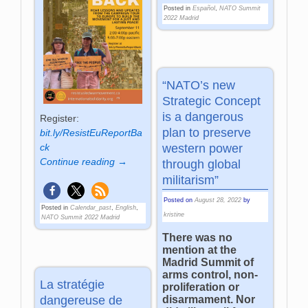
Posted in
Español
,
NATO Summit
2022 Madrid
“NATO’s new
Strategic Concept
is a dangerous
Register:
plan to preserve
bit.ly/ResistEuReportBa
ck
western power
Continue reading →
through global
militarism”
Posted on
August 28, 2022
by
Posted in
Calendar_past
,
English
,
kristine
NATO Summit 2022 Madrid
There was no
mention at the
Madrid Summit of
arms control, non-
La stratégie
proliferation or
dangereuse de
disarmament. Nor