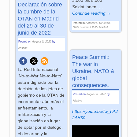
3.000 bis 5.000
Declaración sobre
Soldat:innen,
…
la cumbre de la
Continue reading →
OTAN en Madrid
Posted in
Aktuelles
,
Deutsch
,
del 29 al 30 de
NATO Summit 2022 Madrid
junio de 2022
Posted on
August 6, 2022
by
kristine
Peace Summit:
The war in
La Red Internacional
Ukraine, NATO &
‘No-to-War No-to-Nato’
global
está indignada por la
consequences.
decisión de los jefes de
Posted on
August 6, 2022
by
gobierno de la OTAN de
kristine
incrementar aún más el
enfrentamiento, la
https://youtu.be/fw_FA3
militarización y la
2AH50
globalización en lugar
de optar por el diálogo,
el desarme y la