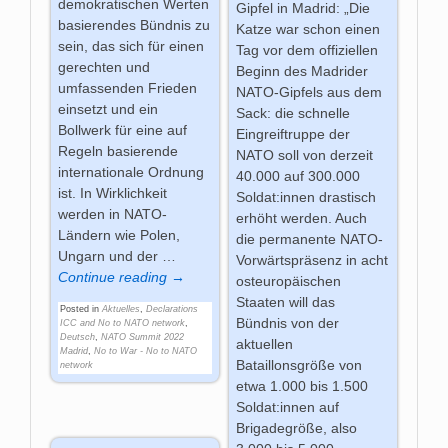
demokratischen Werten
Gipfel in Madrid: „Die
basierendes Bündnis zu
Katze war schon einen
sein, das sich für einen
Tag vor dem offiziellen
gerechten und
Beginn des Madrider
umfassenden Frieden
NATO-Gipfels aus dem
einsetzt und ein
Sack: die schnelle
Bollwerk für eine auf
Eingreiftruppe der
Regeln basierende
NATO soll von derzeit
internationale Ordnung
40.000 auf 300.000
ist. In Wirklichkeit
Soldat:innen drastisch
werden in NATO-
erhöht werden. Auch
Ländern wie Polen,
die permanente NATO-
Ungarn und der
…
Vorwärtspräsenz in acht
Continue reading →
osteuropäischen
Staaten will das
Posted in
Aktuelles
,
Declarations
Bündnis von der
ICC and No to NATO network
,
Deutsch
,
NATO Summit 2022
aktuellen
Madrid
,
No to War - No to NATO
Bataillonsgröße von
network
etwa 1.000 bis 1.500
Soldat:innen auf
Brigadegröße, also