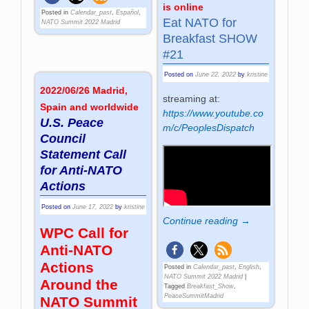
is online
Posted in
Calendar_past
,
Español
,
Eat NATO for
NATO Summit 2022 Madrid
Breakfast SHOW
#21
Posted on
June 22, 2022
by
kristine
2022/06/26 Madrid,
streaming at:
Spain and worldwide
https://www.youtube.co
U.S. Peace
m/c/PeoplesDispatch
Council
Statement Call
for Anti-NATO
Actions
Posted on
June 17, 2022
by
kristine
Continue reading →
WPC Call for
Anti-NATO
Actions
Posted in
Calendar_past
,
English
,
NATO Summit 2022 Madrid
|
Around the
Tagged
Breakfast_Show
,
PeaceSummitMadrid
NATO Summit