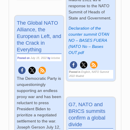
response to the NATO
Summit of Heads of
State and Government.
The Global NATO
Declaration of the
Alliance, the
counter summit OTAN
European Left, and
NO – BASES FUERA
the Crack in
(NATO No – Bases
Everything
OUT.pdf
Posted on
July 15, 2022
by
kristine
Posted in
English
,
NATO Summit
2022 Madrid
The Democratic Party is
unquestioningly
supporting an endless
proxy war and has been
reluctant to press
G7, NATO and
President Biden to
BRICS summits
prioritize a negotiated
confirm a global
settlement to the war.
divide
Joseph Gerson July 12,