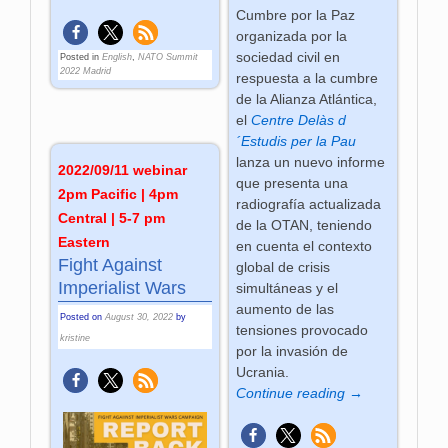
Cumbre por la Paz
organizada por la
sociedad civil en
Posted in
English
,
NATO Summit
2022 Madrid
respuesta a la cumbre
de la Alianza Atlántica,
el
Centre Delàs d
´Estudis per la Pau
lanza un nuevo informe
2022/09/11 webinar
que presenta una
2pm Pacific | 4pm
radiografía actualizada
Central | 5-7 pm
de la OTAN, teniendo
Eastern
en cuenta el contexto
Fight Against
global de crisis
Imperialist Wars
simultáneas y el
aumento de las
Posted on
August 30, 2022
by
tensiones provocado
kristine
por la invasión de
Ucrania.
Continue reading →