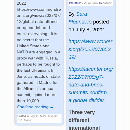
2022
Posted on
July 12, 2022
by
kristine
https://www.commondre
By
Sara
ams.org/views/2022/07/
Flounders
posted
12/global-nato-alliance-
european-left-and-
on July 8, 2022
crack-everything It is
no secret that the
https://www.worker
United States and
s.org/2022/07/653
NATO are engaged in a
39/
proxy war with Russia,
perhaps to be fought to
https://iacenter.org/
the last Ukrainian. In
June, as heads of state
2022/07/08/g7-
gathered in Madrid for
nato-and-brics-
the Alliance’s annual
summits-confirm-
summit, I joined more
a-global-divide/
than 10,000
…
Continue reading →
Three very
Posted in
English
,
NATO Summit
different
2022 Madrid
international