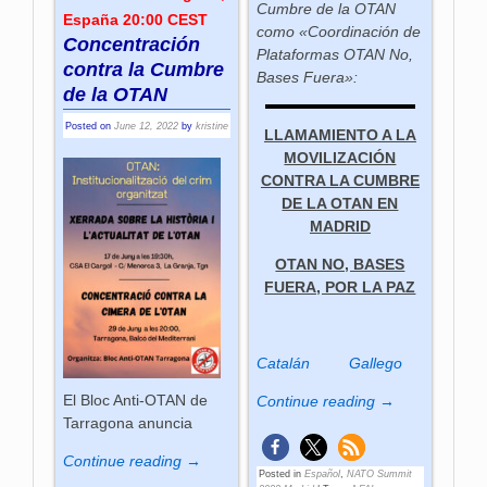
Cumbre de la OTAN
España 20:00 CEST
como «Coordinación de
Concentración
Plataformas OTAN No,
contra la Cumbre
Bases Fuera»:
de la OTAN
Posted on
June 12, 2022
by
kristine
LLAMAMIENTO A LA
MOVILIZACIÓN
CONTRA LA CUMBRE
DE LA OTAN EN
MADRID
OTAN NO, BASES
FUERA, POR LA PAZ
Catalán
Gallego
El Bloc Anti-OTAN de
Continue reading →
Tarragona anuncia
Continue reading →
Posted in
Español
,
NATO Summit