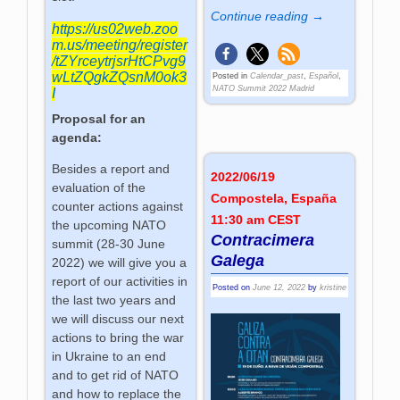
Continue reading →
https://us02web.zoo
m.us/meeting/register
/tZYrceytrjsrHtCPvg9
wLtZQgkZQsnM0ok3
Posted in
Calendar_past
,
Español
,
NATO Summit 2022 Madrid
I
Proposal for an
agenda:
Besides a report and
2022/06/19
evaluation of the
Compostela, España
counter actions against
11:30 am CEST
the upcoming NATO
Contracimera
summit (28-30 June
Galega
2022) we will give you a
report of our activities in
Posted on
June 12, 2022
by
kristine
the last two years and
we will discuss our next
actions to bring the war
in Ukraine to an end
and to get rid of NATO
and how to replace the