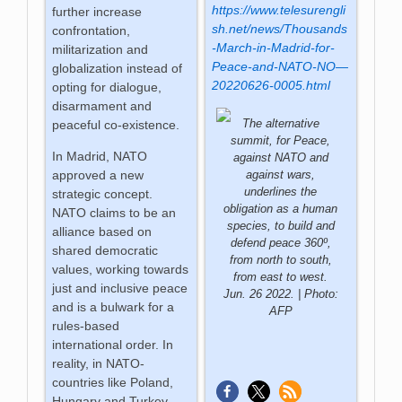
https://www.telesurengli
further increase
sh.net/news/Thousands
confrontation,
-March-in-Madrid-for-
militarization and
Peace-and-NATO-NO—
globalization instead of
20220626-0005.html
opting for dialogue,
disarmament and
peaceful co-existence.
The alternative
summit, for Peace,
In Madrid, NATO
against NATO and
approved a new
against wars,
underlines the
strategic concept.
obligation as a human
NATO claims to be an
species, to build and
alliance based on
defend peace 360º,
shared democratic
from north to south,
values, working towards
from east to west.
just and inclusive peace
Jun. 26 2022. | Photo:
and is a bulwark for a
AFP
rules-based
international order. In
reality, in NATO-
countries like Poland,
Hungary and Turkey,