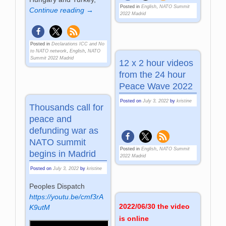
Posted in
English
,
NATO Summit
Continue reading →
2022 Madrid
Posted in
Declarations ICC and No
to NATO network
,
English
,
NATO
Summit 2022 Madrid
12 x 2 hour videos
from the 24 hour
Peace Wave 2022
Posted on
July 3, 2022
by
kristine
Thousands call for
peace and
defunding war as
NATO summit
Posted in
English
,
NATO Summit
begins in Madrid
2022 Madrid
Posted on
July 3, 2022
by
kristine
Peoples Dispatch
https://youtu.be/cmf3rA
2022/06/30 the video
K9utM
is online