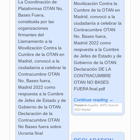
La Coordinación de
Movilización Contra la
Plataformas OTAN No,
Cumbre de la OTAN en
Bases Fuera,
Madrid, convocó a la
constituida por las
ciudadanía a celebrar la
organizaciones
Contracumbre OTAN
firmantes del
No, Bases fuera,
Llamamiento a la
Madrid 2022 como
Movilización Contra la
respuesta a la Cumbre
Cumbre de la OTAN en
de Jefes de Estado y de
Madrid, convocó a la
Gobierno de la OTAN.
ciudadanía a celebrar la
Declaración DE LA
Contracumbre OTAN
CONTRACUMBRE
No, Bases fuera,
OTAN NO BASES
Madrid 2022 como
FUERA final.pdf
respuesta a la Cumbre
Continue reading →
de Jefes de Estado y de
Posted in
Español
,
NATO Summit
Gobierno de la OTAN.
2022 Madrid
Declaración de la
Contracumbre OTAN
No Bases fuera sobre
Ucrania final