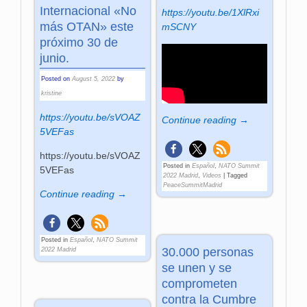
Internacional «No
https://youtu.be/1XlRxi
más OTAN» este
mSCNY
próximo 30 de
junio.
Posted on
August 5, 2022
by
kristine
https://youtu.be/sVOAZ
Continue reading →
5VEFas
https://youtu.be/sVOAZ
Posted in
Español
,
NATO Summit
5VEFas
2022 Madrid
,
Videos
|
Tagged
PeaceSummitMadrid
Continue reading →
Posted in
Español
,
NATO Summit
30.000 personas
2022 Madrid
se unen y se
comprometen
contra la Cumbre