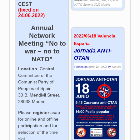
Posted in
Calendar_past
,
Español
,
CEST
NATO Summit 2022 Madrid
(fixed on
24.06.2022)
Annual
Network
2022/06/18 Valencia,
Meeting “No to
España
Jornada ANTI-
war – no to
OTAN
NATO”
Posted on
June 12, 2022
by
kristine
Location
: Central
Committee of the
Comunist Party of
Peoples of Spain.
33 B, Mendivil Street.
28038 Madrid
Please
register
asap
for online and offline
participation and for
selection of the time
slot.