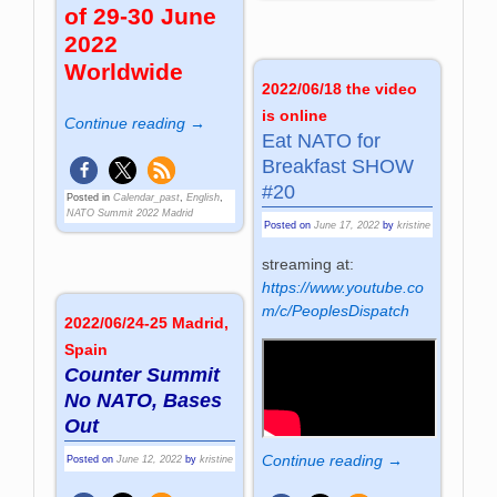
of 29-30 June
2022
Worldwide
2022/06/18 the video
is online
Continue reading →
Eat NATO for
Breakfast SHOW
#20
Posted in
Calendar_past
,
English
,
NATO Summit 2022 Madrid
Posted on
June 17, 2022
by
kristine
streaming at:
https://www.youtube.co
m/c/PeoplesDispatch
2022/06/24-25 Madrid,
Spain
Counter Summit
No NATO, Bases
Out
Continue reading →
Posted on
June 12, 2022
by
kristine