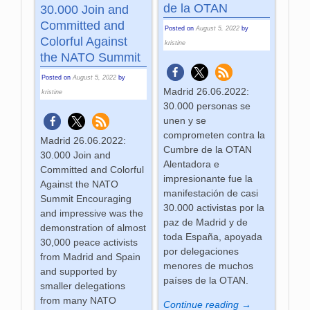
de la OTAN
30.000 Join and
Committed and
Posted on
August 5, 2022
by
Colorful Against
kristine
the NATO Summit
Posted on
August 5, 2022
by
Madrid 26.06.2022:
kristine
30.000 personas se
unen y se
comprometen contra la
Madrid 26.06.2022:
Cumbre de la OTAN
30.000 Join and
Alentadora e
Committed and Colorful
impresionante fue la
Against the NATO
manifestación de casi
Summit Encouraging
30.000 activistas por la
and impressive was the
paz de Madrid y de
demonstration of almost
toda España, apoyada
30,000 peace activists
por delegaciones
from Madrid and Spain
menores de muchos
and supported by
países de la OTAN.
smaller delegations
from many NATO
Continue reading →