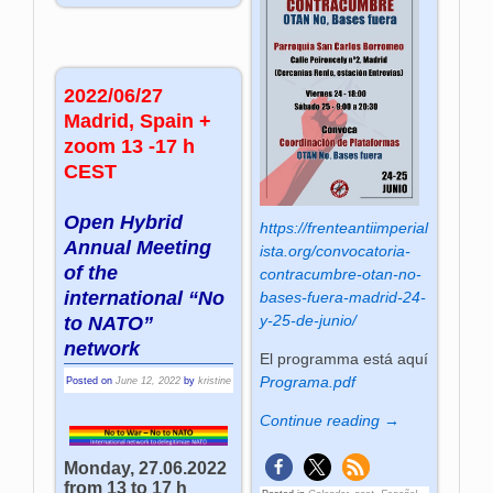
2022/06/27
Madrid, Spain +
zoom 13 -17 h
CEST
Open Hybrid
https://frenteantiimperial
Annual Meeting
ista.org/convocatoria-
of the
contracumbre-otan-no-
international “No
bases-fuera-madrid-24-
y-25-de-junio/
to NATO”
network
El programma está aquí
Programa.pdf
Posted on
June 12, 2022
by
kristine
Continue reading →
Monday, 27.06.2022
from 13 to 17 h