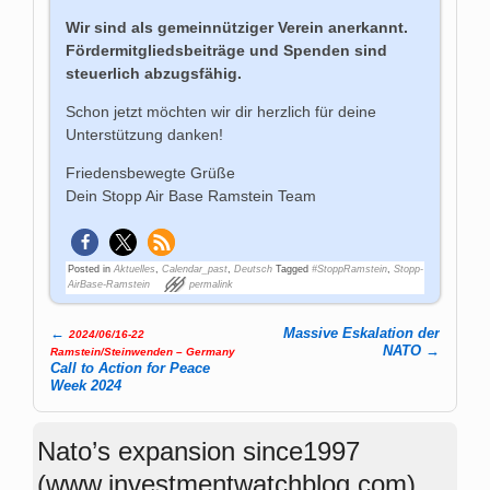
Wir sind als gemeinnütziger Verein anerkannt.
Fördermitgliedsbeiträge und Spenden sind
steuerlich abzugsfähig.
Schon jetzt möchten wir dir herzlich für deine
Unterstützung danken!
Friedensbewegte Grüße
Dein Stopp Air Base Ramstein Team
Posted in
Aktuelles
,
Calendar_past
,
Deutsch
Tagged
#StoppRamstein
,
Stopp-
AirBase-Ramstein
permalink
←
Massive Eskalation der
2024/06/16-22
Post navigation
NATO
→
Ramstein/Steinwenden – Germany
Call to Action for Peace
Week 2024
Nato’s expansion since1997
(www.investmentwatchblog.com)