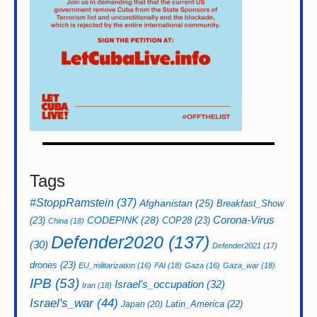
Tags
#StoppRamstein
(37)
Afghanistan
(25)
Breakfast_Show
CODEPINK
(28)
Corona-Virus
(23)
COP28
(23)
China
(18)
Defender2020
(137)
(30)
Defender2021
(17)
drones
(23)
EU_militarization
(16)
FAI
(18)
Gaza
(16)
Gaza_war
(18)
IPB
(53)
Israel's_occupation
(32)
Iran
(18)
Israel's_war
(44)
Latin_America
(22)
Japan
(20)