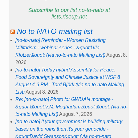
Subscribe to our list no-to-nato at
lists.riseup.net
No to NATO mailing list
[no-to-nato] Reminder - Women Resisting
Militarism - webinar series - &quot;Ulla
Klotzer&quot; (via no-to-nato Mailing List)
August 8,
2026
[no-to-nato] Today hybrid Assembly for Peace,
Food Sovereignty and Climate Justice at WSF 8
August 4-6 PM - Tord Björk (via no-to-nato Mailing
List)
August 8, 2026
Re: [no-to-nato] Photo for GWUAN montage -
&quot;\&quot;V.M. Moghadam\&quot;&quot; (via no-
to-nato Mailing List)
August 7, 2026
[no-to-nato] If your government is building military
bases on the ruins then it's your genocide -
&quot;David Swanson&quot; (via no-to-nato