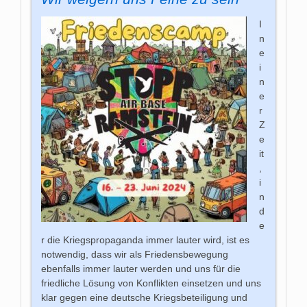
I
n
e
i
n
e
r
Z
e
it
,
i
n
d
e
r die Kriegspropaganda immer lauter wird, ist es
notwendig, dass wir als Friedensbewegung
ebenfalls immer lauter werden und uns für die
friedliche Lösung von Konflikten einsetzen und uns
klar gegen eine deutsche Kriegsbeteiligung und