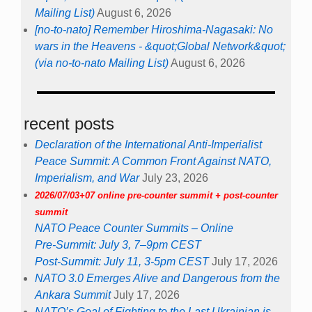
Mailing List)
August 6, 2026
[no-to-nato] Remember Hiroshima-Nagasaki: No
wars in the Heavens - &quot;Global Network&quot;
(via no-to-nato Mailing List)
August 6, 2026
recent posts
Declaration of the International Anti-Imperialist
Peace Summit: A Common Front Against NATO,
Imperialism, and War
July 23, 2026
2026/07/03+07 online pre-counter summit + post-counter
summit
NATO Peace Counter Summits – Online
Pre-Summit: July 3, 7–9pm CEST
Post-Summit: July 11, 3-5pm CEST
July 17, 2026
NATO 3.0 Emerges Alive and Dangerous from the
Ankara Summit
July 17, 2026
NATO’s Goal of Fighting to the Last Ukrainian is