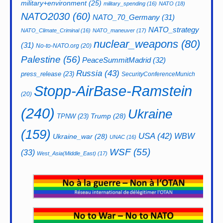
military+environment
(25)
military_spending
(16)
NATO
(18)
NATO2030
(60)
NATO_70_Germany
(31)
NATO_strategy
NATO_Climate_Criminal
(16)
NATO_maneuver
(17)
nuclear_weapons
(80)
(31)
No-to-NATO.org
(20)
Palestine
(56)
PeaceSummitMadrid
(32)
Russia
(43)
press_release
(23)
SecurityConferenceMunich
Stopp-AirBase-Ramstein
(20)
(240)
Ukraine
Trump
(28)
TPNW
(23)
(159)
USA
(42)
WBW
Ukraine_war
(28)
UNAC
(16)
WSF
(55)
(33)
West_Asia(Middle_East)
(17)