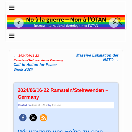
←
Massive Eskalation der
2024/06/16-22
Post navigation
NATO
→
Ramstein/Steinwenden – Germany
Call to Action for Peace
Week 2024
2024/06/16-22 Ramstein/Steinwenden –
Germany
Posted on
June 3, 2024
by
kristine
Wir weigern uns Feine zu sein