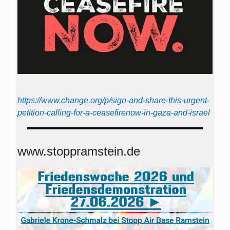
https://www.change.org/p/sign-and-share-this-urgent-
petition-calling-for-a-ceasefirenow-in-gaza-and-israel
www.stoppramstein.de