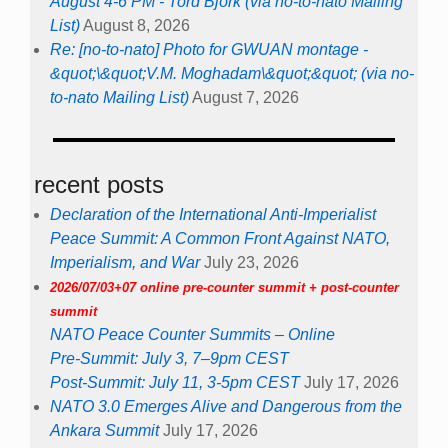
August 4-6 PM - Tord Björk (via no-to-nato Mailing
List)
August 8, 2026
Re: [no-to-nato] Photo for GWUAN montage -
&quot;\&quot;V.M. Moghadam\&quot;&quot; (via no-
to-nato Mailing List)
August 7, 2026
recent posts
Declaration of the International Anti-Imperialist
Peace Summit: A Common Front Against NATO,
Imperialism, and War
July 23, 2026
2026/07/03+07 online pre-counter summit + post-counter
summit
NATO Peace Counter Summits – Online
Pre-Summit: July 3, 7–9pm CEST
Post-Summit: July 11, 3-5pm CEST
July 17, 2026
NATO 3.0 Emerges Alive and Dangerous from the
Ankara Summit
July 17, 2026