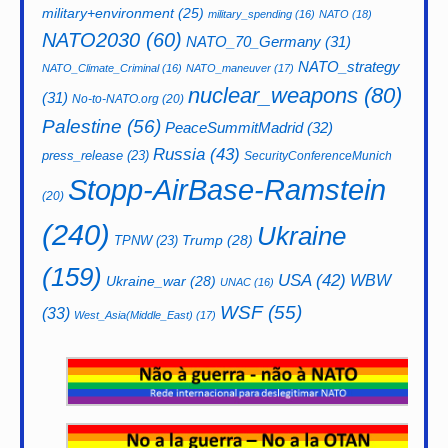
military+environment
(25)
military_spending
(16)
NATO
(18)
NATO2030
(60)
NATO_70_Germany
(31)
NATO_strategy
NATO_Climate_Criminal
(16)
NATO_maneuver
(17)
nuclear_weapons
(80)
(31)
No-to-NATO.org
(20)
Palestine
(56)
PeaceSummitMadrid
(32)
Russia
(43)
press_release
(23)
SecurityConferenceMunich
Stopp-AirBase-Ramstein
(20)
(240)
Ukraine
Trump
(28)
TPNW
(23)
(159)
USA
(42)
WBW
Ukraine_war
(28)
UNAC
(16)
WSF
(55)
(33)
West_Asia(Middle_East)
(17)