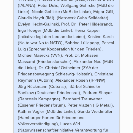
(IALANA), Peter Delis, Wolfgang Gehrcke (MdB die
Linke), Nicole Gohlcke (MdB die Linke), Edgar Göll,
Claudia Haydt (IMI), (Netzwerk Cuba Solidarität),
Evelyn Hecht-Galinski, Prof. Dr. Peter Hildebrandt,
Inge Hoeger (MdB die Linke), Heinz Kappei
(Initiative legt den Leo an die Leine), Kristine Karch
(No to war No to NATO), Sabrina Lüllepopp, Pascal
Luig (Sprecher Kooperation für den Frieden),
Michael Maercks (VVN), Prof. Dr. Mohssen
Massarat (Friedensforscher), Alexander Neu (MdB
die Linke), Dr. Christof Ostheimer (ZAA der
Friedensbewegung Schleswig-Holstein), Christiane
Reymann (Autorin), Alexander Rosen (IPPNW),
Jörg Rückmann (Cuba si), Bärbel Schindler-
Saefkow (Deutscher Friedensrat), Pedram Shayar
(Ramstein Kampagne), Bernhard Trautvetter
(Essener Friedensforum), Peter Vlatten (IG Metall),
Kathrin Vogler (MdB die Linke), Gunda Weidmüller
(Hamburger Forum für Frieden und
Völkerverständigung), Lucas Wirl
(Naturwissenschaftlerinitiative Verantwortung für