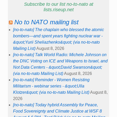
Subscribe to our list no-to-nato at
lists.riseup.net
No to NATO mailing list
[no-to-nato] The chaplain who blessed the atomic
bombers—and spent years fighting nuclear war -
&quot;Yurii Sheliazhenko&quot; (via no-to-nato
Mailing List)
August 8, 2026
[no-to-nato] Talk World Radio: Michele Johnson on
the DNC Voting on ICE and Weapons to Israel, and
Not Data Centers - &quot;David Swanson&quot;
(via no-to-nato Mailing List)
August 8, 2026
[no-to-nato] Reminder - Women Resisting
Militarism - webinar series - &quot;Ulla
Klotzer&quot; (via no-to-nato Mailing List)
August 8,
2026
[no-to-nato] Today hybrid Assembly for Peace,
Food Sovereignty and Climate Justice at WSF 8