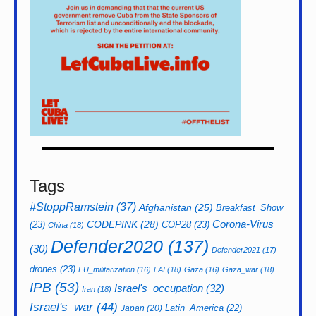
Tags
#StoppRamstein
(37)
Afghanistan
(25)
Breakfast_Show
CODEPINK
(28)
Corona-Virus
(23)
COP28
(23)
China
(18)
Defender2020
(137)
(30)
Defender2021
(17)
drones
(23)
EU_militarization
(16)
FAI
(18)
Gaza
(16)
Gaza_war
(18)
IPB
(53)
Israel's_occupation
(32)
Iran
(18)
Israel's_war
(44)
Latin_America
(22)
Japan
(20)