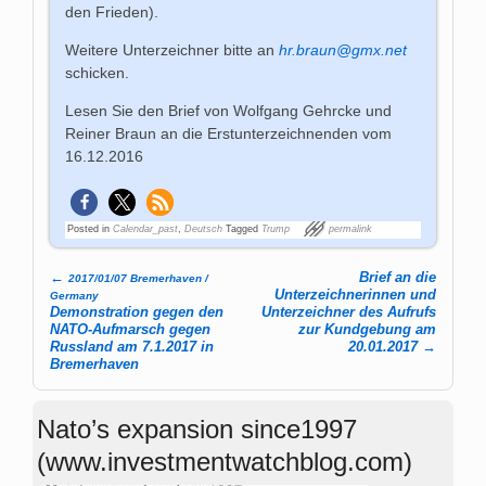
den Frieden).
Weitere Unterzeichner bitte an
hr.braun@gmx.net
schicken.
Lesen Sie den Brief von Wolfgang Gehrcke und
Reiner Braun an die Erstunterzeichnenden vom
16.12.2016
Posted in
Calendar_past
,
Deutsch
Tagged
Trump
permalink
←
Brief an die
2017/01/07 Bremerhaven /
Post navigation
Unterzeichnerinnen und
Germany
Demonstration gegen den
Unterzeichner des Aufrufs
NATO-Aufmarsch gegen
zur Kundgebung am
Russland am 7.1.2017 in
20.01.2017
→
Bremerhaven
Nato’s expansion since1997
(www.investmentwatchblog.com)