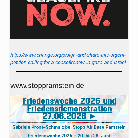
https://www.change.org/p/sign-and-share-this-urgent-
petition-calling-for-a-ceasefirenow-in-gaza-and-israel
www.stoppramstein.de