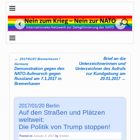
←
Brief an die
2017/01/07 Bremerhaven /
Post navigation
Unterzeichnerinnen und
Germany
Demonstration gegen den
Unterzeichner des Aufrufs
NATO-Aufmarsch gegen
zur Kundgebung am
Russland am 7.1.2017 in
20.01.2017
→
Bremerhaven
2017/01/20 Berlin
Auf den Straßen und Plätzen
weltweit:
Die Politik von Trump stoppen!
Posted on
January 4, 2017
by
kristine