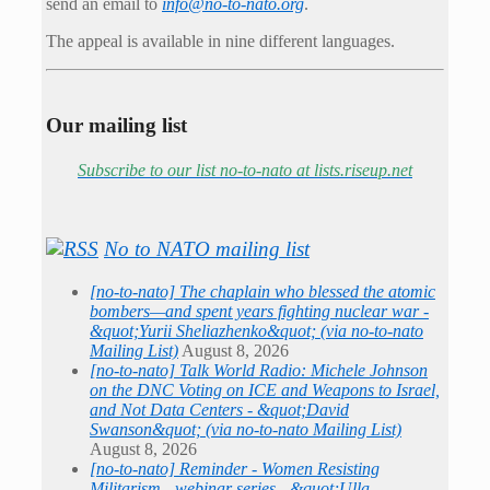
send an email to
info@no-to-nato.org
.
The appeal is available in nine different languages.
Our mailing list
Subscribe to our list no-to-nato at lists.riseup.net
No to NATO mailing list
[no-to-nato] The chaplain who blessed the atomic
bombers—and spent years fighting nuclear war -
&quot;Yurii Sheliazhenko&quot; (via no-to-nato
Mailing List)
August 8, 2026
[no-to-nato] Talk World Radio: Michele Johnson
on the DNC Voting on ICE and Weapons to Israel,
and Not Data Centers - &quot;David
Swanson&quot; (via no-to-nato Mailing List)
August 8, 2026
[no-to-nato] Reminder - Women Resisting
Militarism - webinar series - &quot;Ulla