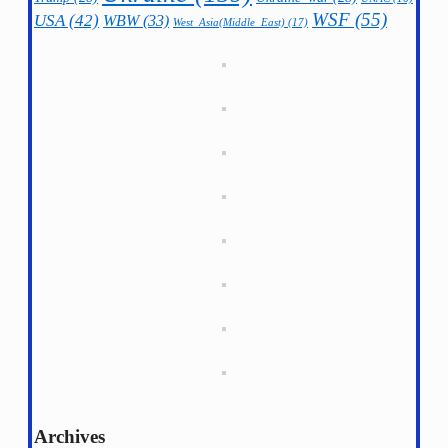
WSF
(55)
USA
(42)
WBW
(33)
West_Asia(Middle_East)
(17)
Archives