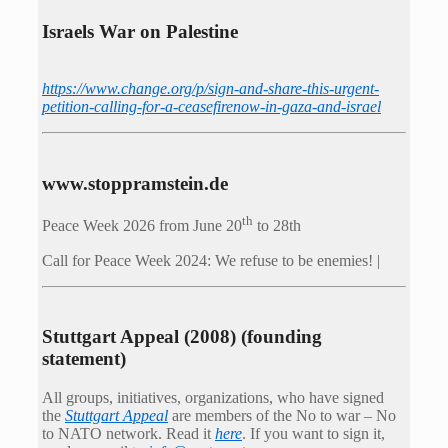
Israels War on Palestine
https://www.change.org/p/sign-and-share-this-urgent-
petition-calling-for-a-ceasefirenow-in-gaza-and-israel
www.stoppramstein.de
th
Peace Week 2026 from June 20
to 28th
Call for Peace Week 2024: We refuse to be enemies! |
Stuttgart Appeal (2008) (founding
statement)
All groups, initiatives, organizations, who have signed
the
Stuttgart Appeal
are members of the No to war – No
to NATO network. Read it
here
. If you want to sign it,