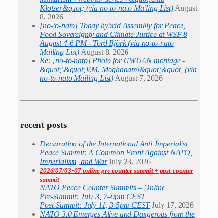
Klotzer&quot; (via no-to-nato Mailing List)
August
8, 2026
[no-to-nato] Today hybrid Assembly for Peace,
Food Sovereignty and Climate Justice at WSF 8
August 4-6 PM - Tord Björk (via no-to-nato
Mailing List)
August 8, 2026
Re: [no-to-nato] Photo for GWUAN montage -
&quot;\&quot;V.M. Moghadam\&quot;&quot; (via
no-to-nato Mailing List)
August 7, 2026
recent posts
Declaration of the International Anti-Imperialist
Peace Summit: A Common Front Against NATO,
Imperialism, and War
July 23, 2026
2026/07/03+07 online pre-counter summit + post-counter
summit
NATO Peace Counter Summits – Online
Pre-Summit: July 3, 7–9pm CEST
Post-Summit: July 11, 3-5pm CEST
July 17, 2026
NATO 3.0 Emerges Alive and Dangerous from the