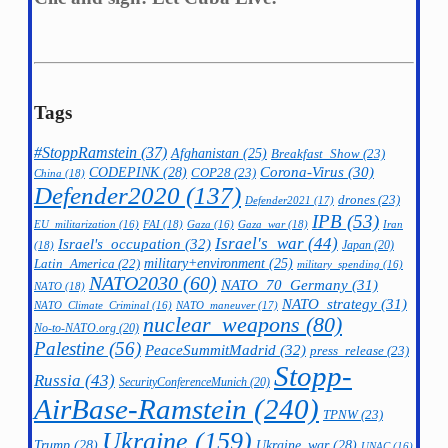
Tags
#StoppRamstein
(37)
Afghanistan
(25)
Breakfast_Show
(23)
CODEPINK
(28)
Corona-Virus
(30)
COP28
(23)
China
(18)
Defender2020
(137)
drones
(23)
Defender2021
(17)
IPB
(53)
FAI
(18)
Gaza_war
(18)
Iran
EU_militarization
(16)
Gaza
(16)
Israel's_war
(44)
Israel's_occupation
(32)
Japan
(20)
(18)
military+environment
(25)
Latin_America
(22)
military_spending
(16)
NATO2030
(60)
NATO_70_Germany
(31)
NATO
(18)
NATO_strategy
(31)
NATO_maneuver
(17)
NATO_Climate_Criminal
(16)
nuclear_weapons
(80)
No-to-NATO.org
(20)
Palestine
(56)
PeaceSummitMadrid
(32)
press_release
(23)
Stopp-
Russia
(43)
SecurityConferenceMunich
(20)
AirBase-Ramstein
(240)
TPNW
(23)
Ukraine
(159)
Trump
(28)
Ukraine_war
(28)
UNAC
(16)