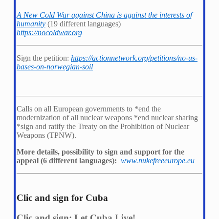
A New Cold War against China is against the interests of
humanity
(19 different languages)
https://nocoldwar.org
Sign the petition:
https://actionnetwork.org/petitions/no-us-
bases-on-norwegian-soil
Calls on all European governments to *
end the
modernization of all nuclear weapons *
end nuclear sharing
*
sign and ratify the Treaty on the Prohibition of Nuclear
Weapons (TPNW).
More details, possibility to sign and support for the
appeal (6 different languages):
www.nukefreeeurope.eu
Clic and sign for Cuba
Clic and sign: Let Cuba Live!