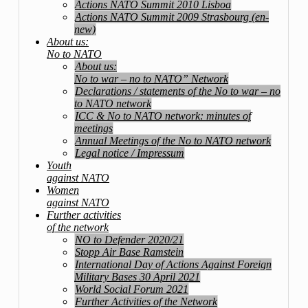
Actions NATO Summit 2010 Lisboa
Actions NATO Summit 2009 Strasbourg (en-
new)
About us:
No to NATO
About us:
No to war – no to NATO” Network
Declarations / statements of the No to war – no
to NATO network
ICC & No to NATO network: minutes of
meetings
Annual Meetings of the No to NATO network
Legal notice / Impressum
Youth
against NATO
Women
against NATO
Further activities
of the network
NO to Defender 2020/21
Stopp Air Base Ramstein
International Day of Actions Against Foreign
Military Bases 30 April 2021
World Social Forum 2021
Further Activities of the Network