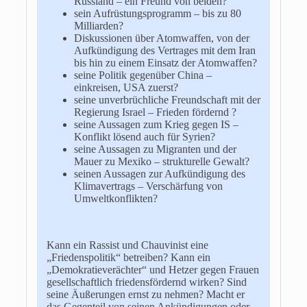
Russland – ein Freund von beiden?
sein Aufrüstungsprogramm – bis zu 80
Milliarden?
Diskussionen über Atomwaffen, von der
Aufkündigung des Vertrages mit dem Iran
bis hin zu einem Einsatz der Atomwaffen?
seine Politik gegenüber China –
einkreisen, USA zuerst?
seine unverbrüchliche Freundschaft mit der
Regierung Israel – Frieden fördernd ?
seine Aussagen zum Krieg gegen IS –
Konflikt lösend auch für Syrien?
seine Aussagen zu Migranten und der
Mauer zu Mexiko – strukturelle Gewalt?
seinen Aussagen zur Aufkündigung des
Klimavertrags – Verschärfung von
Umweltkonflikten?
Kann ein Rassist und Chauvinist eine
„Friedenspolitik“ betreiben? Kann ein
„Demokratieverächter“ und Hetzer gegen Frauen
gesellschaftlich friedensfördernd wirken? Sind
seine Äußerungen ernst zu nehmen? Macht er
das Gegenteil von seinen Ankündigungen oder