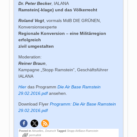
Dr. Peter Becker
, IALANA
Ramstein(-klage) und das Völkerrecht
Roland Vogt
, vormals MdB DIE GRÜNEN,
Konversionsexperte
Regionale Konversion – eine Militärregion
erfolgreich
zivil umgestalten
Moderation:
Reiner Braun
,
Kampagne „Stopp Ramstein“, Geschäftsführer
IALANA
Hier
das Programm
Die Air Base Ramstein
29.02.2016.pdf
ansehen.
Download Flyer
Programm: Die Air Base Ramstein
29.02.2016.pdf
Posted in
Aktuelles
,
Deutsch
Tagged
Stopp-AirBase-Ramstein
permalink