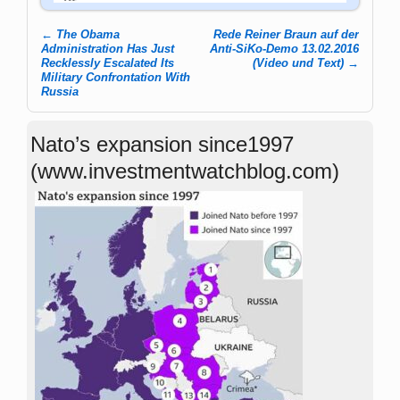
←
The Obama
Rede Reiner Braun auf der
Post navigation
Administration Has Just
Anti-SiKo-Demo 13.02.2016
Recklessly Escalated Its
(Video und Text)
→
Military Confrontation With
Russia
Nato’s expansion since1997
(www.investmentwatchblog.com)