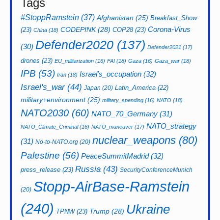
Tags
#StoppRamstein
(37)
Afghanistan
(25)
Breakfast_Show
CODEPINK
(28)
Corona-Virus
(23)
COP28
(23)
China
(18)
Defender2020
(137)
(30)
Defender2021
(17)
drones
(23)
EU_militarization
(16)
FAI
(18)
Gaza
(16)
Gaza_war
(18)
IPB
(53)
Israel's_occupation
(32)
Iran
(18)
Israel's_war
(44)
Latin_America
(22)
Japan
(20)
military+environment
(25)
military_spending
(16)
NATO
(18)
NATO2030
(60)
NATO_70_Germany
(31)
NATO_strategy
NATO_Climate_Criminal
(16)
NATO_maneuver
(17)
nuclear_weapons
(80)
(31)
No-to-NATO.org
(20)
Palestine
(56)
PeaceSummitMadrid
(32)
Russia
(43)
press_release
(23)
SecurityConferenceMunich
Stopp-AirBase-Ramstein
(20)
(240)
Ukraine
Trump
(28)
TPNW
(23)