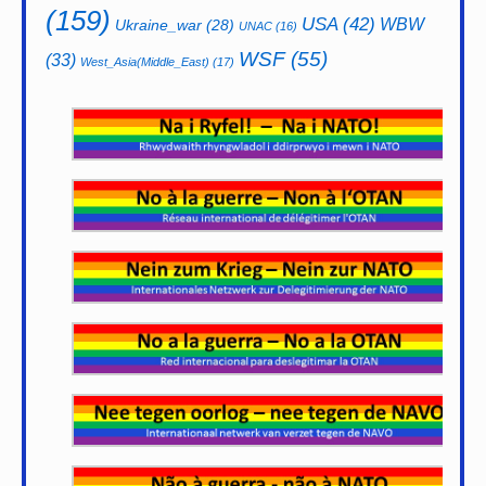
(159)
USA
(42)
WBW
Ukraine_war
(28)
UNAC
(16)
WSF
(55)
(33)
West_Asia(Middle_East)
(17)