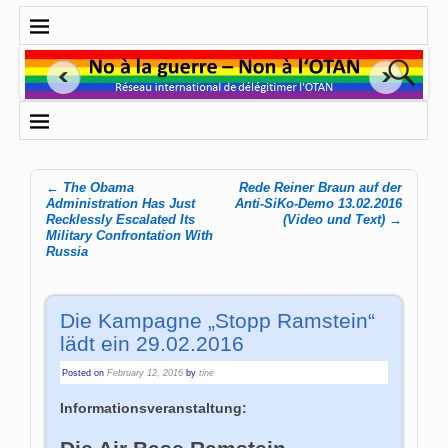
←
The Obama
Rede Reiner Braun auf der
Post navigation
Administration Has Just
Anti-SiKo-Demo 13.02.2016
Recklessly Escalated Its
(Video und Text)
→
Military Confrontation With
Russia
Die Kampagne „Stopp Ramstein“
lädt ein 29.02.2016
Posted on
February 12, 2016
by
tine
Informationsveranstaltung: