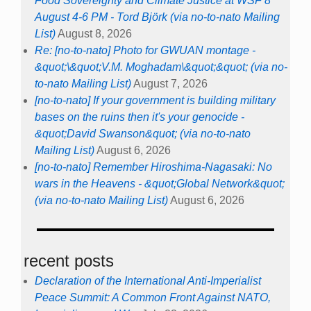
Food Sovereignty and Climate Justice at WSF 8
August 4-6 PM - Tord Björk (via no-to-nato Mailing
List)
August 8, 2026
Re: [no-to-nato] Photo for GWUAN montage -
&quot;\&quot;V.M. Moghadam\&quot;&quot; (via no-
to-nato Mailing List)
August 7, 2026
[no-to-nato] If your government is building military
bases on the ruins then it's your genocide -
&quot;David Swanson&quot; (via no-to-nato
Mailing List)
August 6, 2026
[no-to-nato] Remember Hiroshima-Nagasaki: No
wars in the Heavens - &quot;Global Network&quot;
(via no-to-nato Mailing List)
August 6, 2026
recent posts
Declaration of the International Anti-Imperialist
Peace Summit: A Common Front Against NATO,