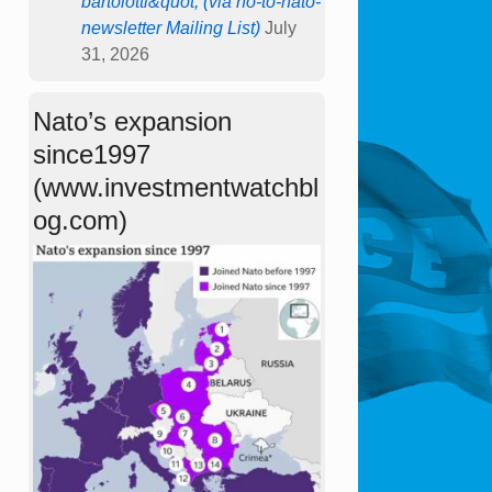
bartolotti&quot; (via no-to-nato-
newsletter Mailing List)
July
31, 2026
Nato’s expansion
since1997
(www.investmentwatchbl
og.com)