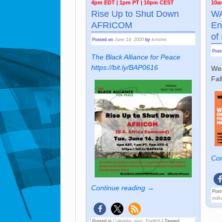
4pm EDT | 1pm PT | 10pm CEST
10a
Rise Up to Shut Down
WA
AFRICOM
En
of
Posted on
June 14, 2020
by
kristine
Pos
The Black Alliance for Peace
https://bit.ly/BAP0616
Web
Fal
Con
Continue reading →
Post
milit
Posted in
Calendar_past
,
English
|
Tagged