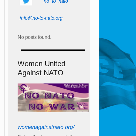
no_to_nato
info@no-to-nato.org
No posts found.
Women United
Against NATO
womenagainstnato.org/