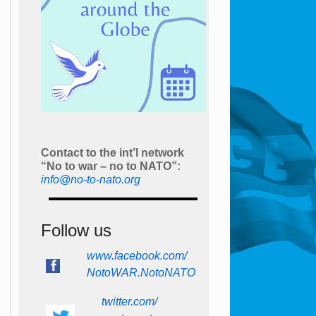
Contact to the int’l network
“No to war – no to NATO”:
info@no-to-nato.org
Follow us
www.facebook.com/
NotoWAR.NotoNATO
twitter.com/