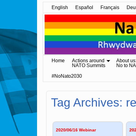
English
Español
Français
Deu
Home
Actions around
About us
NATO Summits
No to N
#NoNato2030
Tag Archives:
r
2020/06/16 Webinar
20