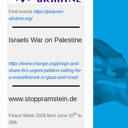
Find events
https://peace­in­
ukraine.org/
Israels War on Palestine
https://www.change.org/p/sign-and-
share-this-urgent-petition-calling-for-
a-ceasefirenow-in-gaza-and-israel
www.stoppramstein.de
th
Peace Week 2026 from June 20
to
28th