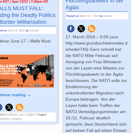
Flüchtlingsabwehr in der
m EDT | 4pm CEST | 7:30pm IST
Ägäis
LLS MUST FALL:
ding the Deadly Politics
Posted on
March 17, 2016
by
kristine
 Border Militarisation
ted on
June 13, 2020
by
kristine
17. March 2016 – 0:09 (aus:
inar June 17 – Walls Must
http://www.grundrechtekomitee.d
l
e/node/749) Ganz schnell hat
die NATO Mitte Februar auf
Anregung von Frau Ministerin
von der Leyen eine Mission zur
Flüchtlingsabwehr in der Ägäis
beschlossen. Die NATO solle zur
Eindämmung der
unkontrollierten Migration nach
tinue reading →
Europa beitragen. Von der
Leyen hatte beim Treffen der
NATO-Verteidigungsminister am
ed in
Calendar_past
,
English
|
Tagged
10./11. Februar deutlich
arization
,
refugees
gemacht, dass Deutschland sich
auf keinen Fall auf einen Einsatz