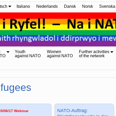
tsch
Italiano
Nederlands
Dansk
Norsk
Svenska
:
Youth
Women
Further activities
ATO
against NATO
against NATO
of the network
efugees
NATO-Auftrag:
20/06/17 Webinar