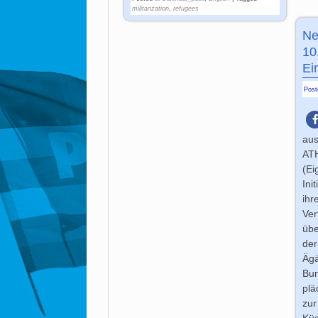
militarization
,
refugees
Ne
10
Ei
Pos
aus
AT
(Ei
Ini
ihr
Ver
übe
der
Ägä
Bun
plä
zur
Kü