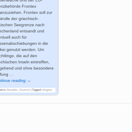
enzbehörde Frontex
anzuziehen. Frontex soll zur
trolle der griechisch-
kischen Seegrenze nach
echenland entsandt und
ntuell auch für
senabschiebungen in die
kei genutzt werden. Um
chtlinge, die auf den
echischen Inseln eintreffen,
gehend und ohne besondere
üfung
…
tinue reading →
ed in
Aktuelles
,
Deutsch
|
Tagged
refugees