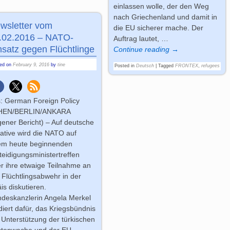
einlassen wolle, der den Weg
nach Griechenland und damit in
wsletter vom
die EU sicherer mache. Der
.02.2016 – NATO-
Auftrag lautet,
…
nsatz gegen Flüchtlinge
Continue reading →
ted on
February 9, 2016
by
tine
Posted in
Deutsch
|
Tagged
FRONTEX
,
refugees
: German Foreign Policy
HEN/BERLIN/ANKARA
gener Bericht) – Auf deutsche
tiative wird die NATO auf
em heute beginnenden
teidigungsministertreffen
r ihre etwaige Teilnahme an
 Flüchtlingsabwehr in der
is diskutieren.
deskanzlerin Angela Merkel
diert dafür, das Kriegsbündnis
 Unterstützung der türkischen
stenwache und der EU-