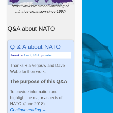
https://www.investmentwatchblog.co
m/natos-expansion-since-1997/
Q&A about NATO
Q & A about NATO
Posted on
June 1, 2018
by
kristine
Thanks Ria Verjauw and Dave
Webb for their work.
The purpose of this Q&A
To provide information and
highlight the major aspects of
NATO. (June 2018)
Continue reading →