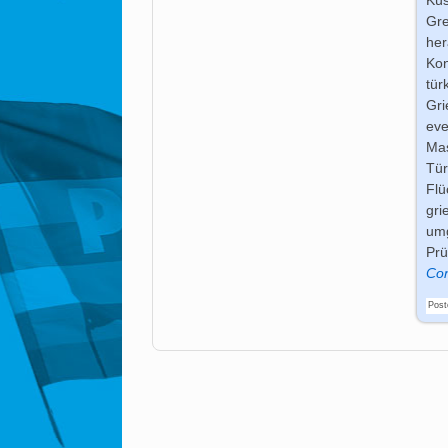
Gr
her
Kon
tür
Gri
eve
Mas
Tür
Flü
gri
um
Pr
Con
Post