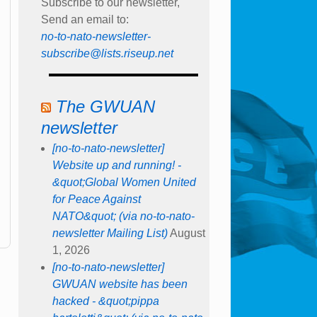
Subscribe to our newsletter,
Send an email to:
no-to-nato-newsletter-
subscribe@lists.riseup.net
The GWUAN
newsletter
[no-to-nato-newsletter]
Website up and running! -
&quot;Global Women United
for Peace Against
NATO&quot; (via no-to-nato-
newsletter Mailing List)
August
1, 2026
[no-to-nato-newsletter]
GWUAN website has been
hacked - &quot;pippa