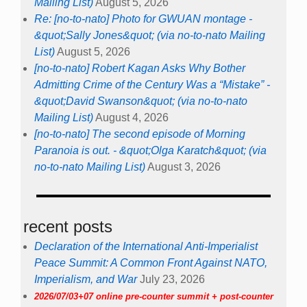
Mailing List)
August 5, 2026
Re: [no-to-nato] Photo for GWUAN montage -
&quot;Sally Jones&quot; (via no-to-nato Mailing
List)
August 5, 2026
[no-to-nato] Robert Kagan Asks Why Bother
Admitting Crime of the Century Was a “Mistake” -
&quot;David Swanson&quot; (via no-to-nato
Mailing List)
August 4, 2026
[no-to-nato] The second episode of Morning
Paranoia is out. - &quot;Olga Karatch&quot; (via
no-to-nato Mailing List)
August 3, 2026
recent posts
Declaration of the International Anti-Imperialist
Peace Summit: A Common Front Against NATO,
Imperialism, and War
July 23, 2026
2026/07/03+07 online pre-counter summit + post-counter