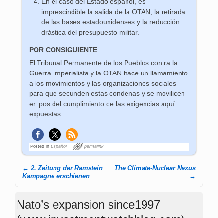
En el caso del Estado español, es
imprescindible la salida de la OTAN, la retirada
de las bases estadounidenses y la reducción
drástica del presupuesto militar.
POR CONSIGUIENTE
El Tribunal Permanente de los Pueblos contra la
Guerra Imperialista y la OTAN hace un llamamiento
a los movimientos y las organizaciones sociales
para que secunden estas condenas y se movilicen
en pos del cumplimiento de las exigencias aquí
expuestas.
Posted in
Español
permalink
←
2. Zeitung der Ramstein
The Climate-Nuclear Nexus
Post navigation
Kampagne erschienen
→
Nato’s expansion since1997