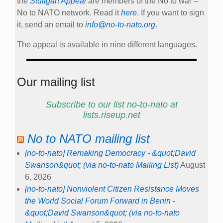
the
Stuttgart Appeal
are members of the No to war –
No to NATO network. Read it
here
. If you want to sign
it, send an email to
info@no-to-nato.org
.
The appeal is available in nine different languages.
Our mailing list
Subscribe to our list no-to-nato at
lists.riseup.net
No to NATO mailing list
[no-to-nato] Remaking Democracy - &quot;David
Swanson&quot; (via no-to-nato Mailing List)
August
6, 2026
[no-to-nato] Nonviolent Citizen Resistance Moves
the World Social Forum Forward in Benin -
&quot;David Swanson&quot; (via no-to-nato