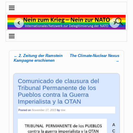
←
2. Zeitung der Ramstein
The Climate-Nuclear Nexus
Post navigation
Kampagne erschienen
→
Comunicado de clausura del
Tribunal Permanente de los
Pueblos contra la Guerra
Imperialista y la OTAN
Posted on
November 17, 2015
by
tine
A
C