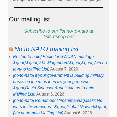
Our mailing list
Subscribe to our list no-to-nato at
lists.riseup.net
No to NATO mailing list
Re: [no-to-nato] Photo for GWUAN montage -
&quot;\&quot;V.M. Moghadam\&quot;&quot; (via no-
to-nato Mailing List)
August 7, 2026
[no-to-nato] If your government is building military
bases on the ruins then it's your genocide -
&quot;David Swanson&quot; (via no-to-nato
Mailing List)
August 6, 2026
[no-to-nato] Remember Hiroshima-Nagasaki: No
wars in the Heavens - &quot;Global Network&quot;
(via no-to-nato Mailing List)
August 6, 2026