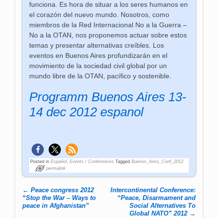
funciona. Es hora de situar a los seres humanos en
el corazón del nuevo mundo. Nosotros, como
miembros de la Red Internacional No a la Guerra –
No a la OTAN, nos proponemos actuar sobre estos
temas y presentar alternativas creíbles. Los
eventos en Buenos Aires profundizarán en el
movimiento de la sociedad civil global por un
mundo libre de la OTAN, pacífico y sostenible.
Programm Buenos Aires 13-
14 dec 2012 espanol
Posted in
Español
,
Events / Conferences
Tagged
Buenos_Aires_Conf_2012
permalink
←
Peace congress 2012
Intercontinental Conference:
Post navigation
“Stop the War – Ways to
“Peace, Disarmament and
peace in Afghanistan”
Social Alternatives To
Global NATO” 2012
→