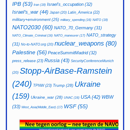
IPB
(53)
Israel's_occupation
(32)
Iran
(18)
Israel's_war
(44)
Latin_America
(22)
Japan
(20)
military+environment
(25)
military_spending
(16)
NATO
(18)
NATO2030
(60)
NATO_70_Germany
(31)
NATO_strategy
NATO_Climate_Criminal
(16)
NATO_maneuver
(17)
nuclear_weapons
(80)
(31)
No-to-NATO.org
(20)
Palestine
(56)
PeaceSummitMadrid
(32)
Russia
(43)
press_release
(23)
SecurityConferenceMunich
Stopp-AirBase-Ramstein
(20)
(240)
Ukraine
Trump
(28)
TPNW
(23)
(159)
USA
(42)
WBW
Ukraine_war
(28)
UNAC
(16)
WSF
(55)
(33)
West_Asia(Middle_East)
(17)