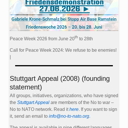
th
Peace Week 2026 from June 20
to 28th
Call for Peace Week 2024: We refuse to be enemies!
|
Stuttgart Appeal (2008) (founding
statement)
All groups, initiatives, organizations, who have signed
the
Stuttgart Appeal
are members of the No to war –
No to NATO network. Read it
here
. If you want to sign
it, send an email to
info@no-to-nato.org
.
The appeal is available in nine different languages.