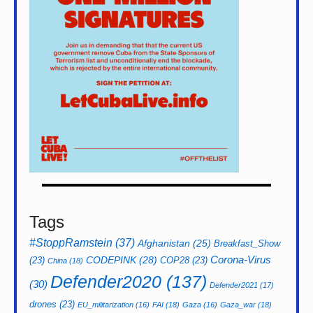
Tags
#StoppRamstein
(37)
Afghanistan
(25)
Breakfast_Show
CODEPINK
(28)
Corona-Virus
(23)
COP28
(23)
China
(18)
Defender2020
(137)
(30)
Defender2021
(17)
drones
(23)
EU_militarization
(16)
FAI
(18)
Gaza
(16)
Gaza_war
(18)