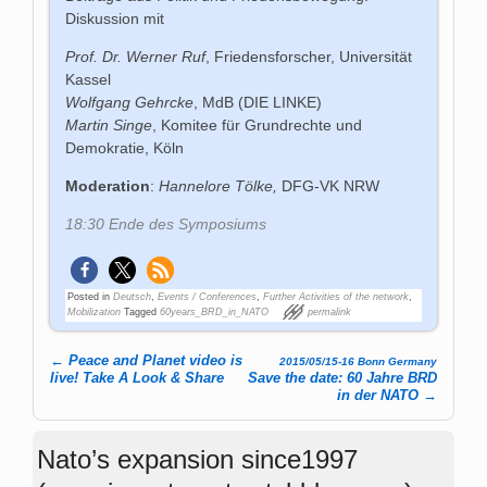
Diskussion mit
Prof. Dr. Werner Ruf
, Friedensforscher, Universität
Kassel
Wolfgang Gehrcke
, MdB (DIE LINKE)
Martin Singe
, Komitee für Grundrechte und
Demokratie, Köln
Moderation
:
Hannelore Tölke,
DFG-VK NRW
18:30 Ende des Symposiums
Posted in
Deutsch
,
Events / Conferences
,
Further Activities of the network
,
Mobilization
Tagged
60years_BRD_in_NATO
permalink
←
Peace and Planet video is
2015/05/15-16 Bonn Germany
Post navigation
live! Take A Look & Share
Save the date: 60 Jahre BRD
in der NATO
→
Nato’s expansion since1997