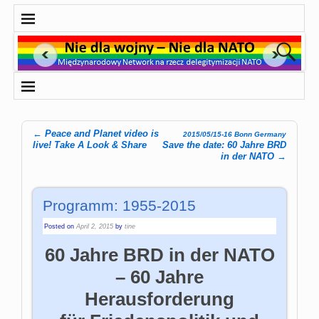
←
Peace and Planet video is
2015/05/15-16 Bonn Germany
Post navigation
live! Take A Look & Share
Save the date: 60 Jahre BRD
in der NATO
→
Programm: 1955-2015
Posted on
April 2, 2015
by
tine
60 Jahre BRD in der NATO
– 60 Jahre
Herausforderung