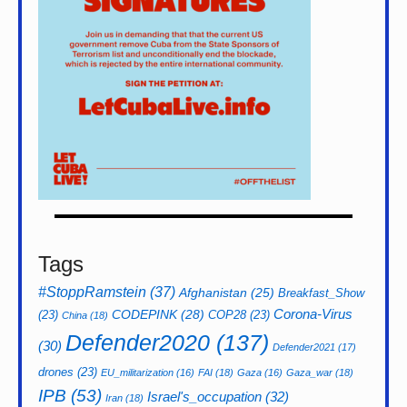
Tags
#StoppRamstein
(37)
Afghanistan
(25)
Breakfast_Show
CODEPINK
(28)
Corona-Virus
(23)
COP28
(23)
China
(18)
Defender2020
(137)
(30)
Defender2021
(17)
drones
(23)
EU_militarization
(16)
FAI
(18)
Gaza
(16)
Gaza_war
(18)
IPB
(53)
Israel's_occupation
(32)
Iran
(18)