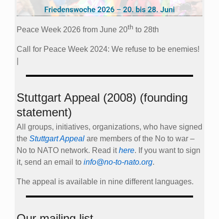
th
Peace Week 2026 from June 20
to 28th
Call for Peace Week 2024: We refuse to be enemies!
|
Stuttgart Appeal (2008) (founding
statement)
All groups, initiatives, organizations, who have signed
the
Stuttgart Appeal
are members of the No to war –
No to NATO network. Read it
here
. If you want to sign
it, send an email to
info@no-to-nato.org
.
The appeal is available in nine different languages.
Our mailing list