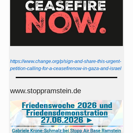
https://www.change.org/p/sign-and-share-this-urgent-
petition-calling-for-a-ceasefirenow-in-gaza-and-israel
www.stoppramstein.de