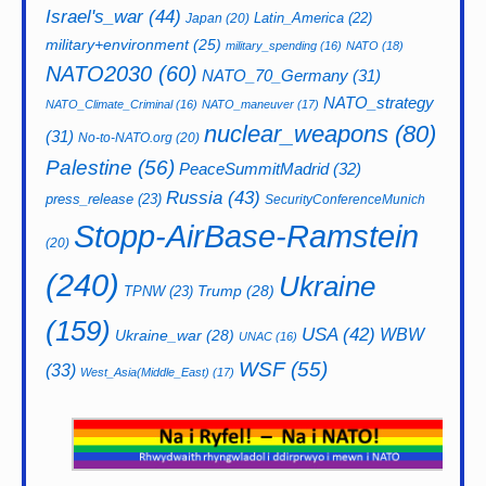
Israel's_war
(44)
Latin_America
(22)
Japan
(20)
military+environment
(25)
military_spending
(16)
NATO
(18)
NATO2030
(60)
NATO_70_Germany
(31)
NATO_strategy
NATO_Climate_Criminal
(16)
NATO_maneuver
(17)
nuclear_weapons
(80)
(31)
No-to-NATO.org
(20)
Palestine
(56)
PeaceSummitMadrid
(32)
Russia
(43)
press_release
(23)
SecurityConferenceMunich
Stopp-AirBase-Ramstein
(20)
(240)
Ukraine
Trump
(28)
TPNW
(23)
(159)
USA
(42)
WBW
Ukraine_war
(28)
UNAC
(16)
WSF
(55)
(33)
West_Asia(Middle_East)
(17)