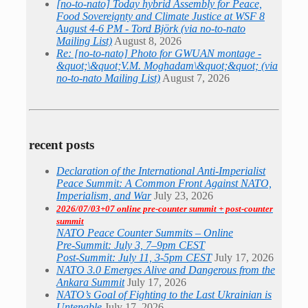
[no-to-nato] Today hybrid Assembly for Peace,
Food Sovereignty and Climate Justice at WSF 8
August 4-6 PM - Tord Björk (via no-to-nato
Mailing List)
August 8, 2026
Re: [no-to-nato] Photo for GWUAN montage -
&quot;\&quot;V.M. Moghadam\&quot;&quot; (via
no-to-nato Mailing List)
August 7, 2026
recent posts
Declaration of the International Anti-Imperialist
Peace Summit: A Common Front Against NATO,
Imperialism, and War
July 23, 2026
2026/07/03+07 online pre-counter summit + post-counter
summit
NATO Peace Counter Summits – Online
Pre-Summit: July 3, 7–9pm CEST
Post-Summit: July 11, 3-5pm CEST
July 17, 2026
NATO 3.0 Emerges Alive and Dangerous from the
Ankara Summit
July 17, 2026
NATO’s Goal of Fighting to the Last Ukrainian is
Untenable
July 17, 2026