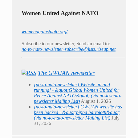
Women United Against NATO
womenagainstnato.org/
Subscribe to our newsletter, Send an email to:
no-to-nato-newsletter-subscribe@lists.riseup.net
The GWUAN newsletter
[no-to-nato-newsletter] Website up and
running! - &quot;Global Women United for
Peace Against NATO&quot; (via no-to-nato-
newsletter Mailing List)
August 1, 2026
[no-to-nato-newsletter] GWUAN website has
been hacked - &quot;pippa bartolotti&quot;
(via no-to-nato-newsletter Mailing List)
July
31, 2026