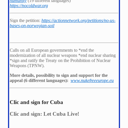
humanity
(19 different languages)
https://nocoldwar.org
Sign the petition:
https://actionnetwork.org/petitions/no-us-
bases-on-norwegian-soil
Calls on all European governments to *
end the
modernization of all nuclear weapons *
end nuclear sharing
*
sign and ratify the Treaty on the Prohibition of Nuclear
Weapons (TPNW).
More details, possibility to sign and support for the
appeal (6 different languages):
www.nukefreeeurope.eu
Clic and sign for Cuba
Clic and sign: Let Cuba Live!