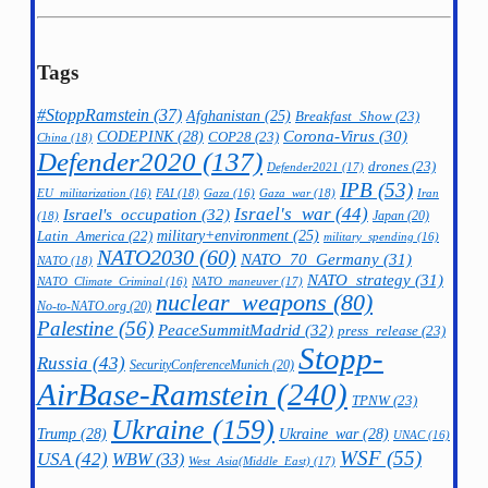
Tags
#StoppRamstein
(37)
Afghanistan
(25)
Breakfast_Show
(23)
CODEPINK
(28)
Corona-Virus
(30)
COP28
(23)
China
(18)
Defender2020
(137)
drones
(23)
Defender2021
(17)
IPB
(53)
FAI
(18)
Gaza_war
(18)
Iran
EU_militarization
(16)
Gaza
(16)
Israel's_war
(44)
Israel's_occupation
(32)
Japan
(20)
(18)
military+environment
(25)
Latin_America
(22)
military_spending
(16)
NATO2030
(60)
NATO_70_Germany
(31)
NATO
(18)
NATO_strategy
(31)
NATO_maneuver
(17)
NATO_Climate_Criminal
(16)
nuclear_weapons
(80)
No-to-NATO.org
(20)
Palestine
(56)
PeaceSummitMadrid
(32)
press_release
(23)
Stopp-
Russia
(43)
SecurityConferenceMunich
(20)
AirBase-Ramstein
(240)
TPNW
(23)
Ukraine
(159)
Trump
(28)
Ukraine_war
(28)
UNAC
(16)
WSF
(55)
USA
(42)
WBW
(33)
West_Asia(Middle_East)
(17)