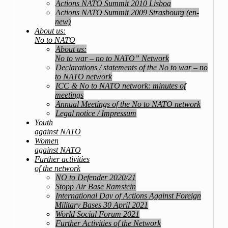
Actions NATO Summit 2010 Lisboa
Actions NATO Summit 2009 Strasbourg (en-
new)
About us:
No to NATO
About us:
No to war – no to NATO” Network
Declarations / statements of the No to war – no
to NATO network
ICC & No to NATO network: minutes of
meetings
Annual Meetings of the No to NATO network
Legal notice / Impressum
Youth
against NATO
Women
against NATO
Further activities
of the network
NO to Defender 2020/21
Stopp Air Base Ramstein
International Day of Actions Against Foreign
Military Bases 30 April 2021
World Social Forum 2021
Further Activities of the Network