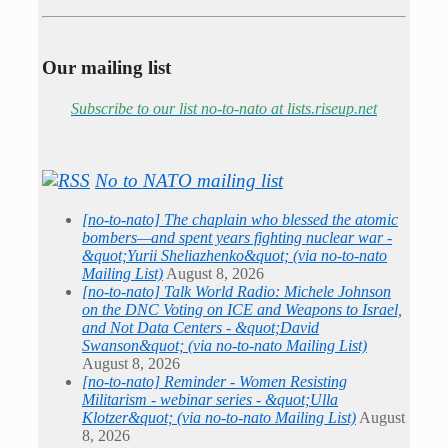
Our mailing list
Subscribe to our list no-to-nato at lists.riseup.net
No to NATO mailing list
[no-to-nato] The chaplain who blessed the atomic
bombers—and spent years fighting nuclear war -
&quot;Yurii Sheliazhenko&quot; (via no-to-nato
Mailing List)
August 8, 2026
[no-to-nato] Talk World Radio: Michele Johnson
on the DNC Voting on ICE and Weapons to Israel,
and Not Data Centers - &quot;David
Swanson&quot; (via no-to-nato Mailing List)
August 8, 2026
[no-to-nato] Reminder - Women Resisting
Militarism - webinar series - &quot;Ulla
Klotzer&quot; (via no-to-nato Mailing List)
August
8, 2026