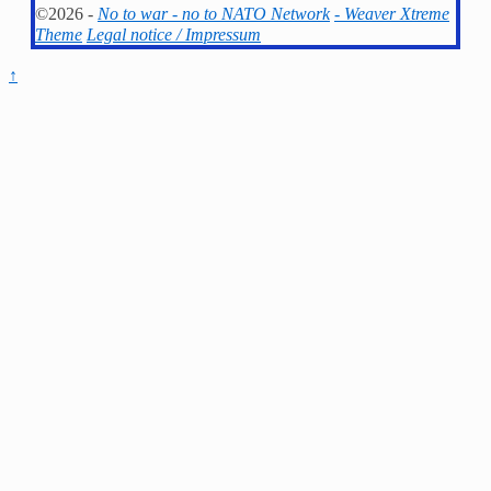
©2026 -
No to war - no to NATO Network
-
Weaver Xtreme
Theme
Legal notice / Impressum
↑