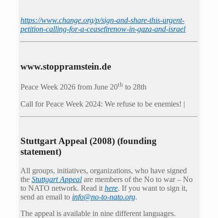
https://www.change.org/p/sign-and-share-this-urgent-
petition-calling-for-a-ceasefirenow-in-gaza-and-israel
www.stoppramstein.de
th
Peace Week 2026 from June 20
to 28th
Call for Peace Week 2024: We refuse to be enemies! |
Stuttgart Appeal (2008) (founding
statement)
All groups, initiatives, organizations, who have signed
the
Stuttgart Appeal
are members of the No to war – No
to NATO network. Read it
here
. If you want to sign it,
send an email to
info@no-to-nato.org
.
The appeal is available in nine different languages.