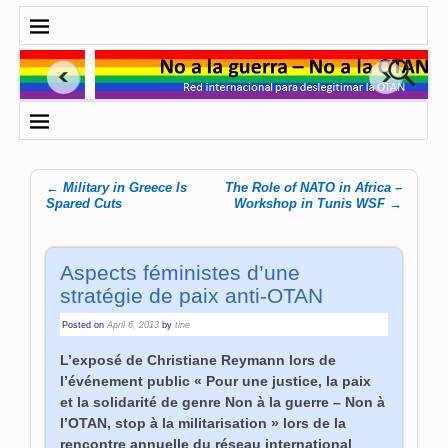
←
Military in Greece Is
The Role of NATO in Africa –
Post navigation
Spared Cuts
Workshop in Tunis WSF
→
Aspects féministes d’une
stratégie de paix anti-OTAN
Posted on
April 6, 2013
by
tine
L’exposé de Christiane Reymann lors de
l’événement public « Pour une justice, la paix
et la solidarité de genre Non à la guerre – Non à
l’OTAN, stop à la militarisation » lors de la
rencontre annuelle du réseau international