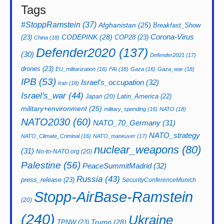
Tags
#StoppRamstein
(37)
Afghanistan
(25)
Breakfast_Show
CODEPINK
(28)
Corona-Virus
(23)
COP28
(23)
China
(18)
Defender2020
(137)
(30)
Defender2021
(17)
drones
(23)
EU_militarization
(16)
FAI
(18)
Gaza
(16)
Gaza_war
(18)
IPB
(53)
Israel's_occupation
(32)
Iran
(18)
Israel's_war
(44)
Latin_America
(22)
Japan
(20)
military+environment
(25)
military_spending
(16)
NATO
(18)
NATO2030
(60)
NATO_70_Germany
(31)
NATO_strategy
NATO_Climate_Criminal
(16)
NATO_maneuver
(17)
nuclear_weapons
(80)
(31)
No-to-NATO.org
(20)
Palestine
(56)
PeaceSummitMadrid
(32)
Russia
(43)
press_release
(23)
SecurityConferenceMunich
Stopp-AirBase-Ramstein
(20)
(240)
Ukraine
Trump
(28)
TPNW
(23)