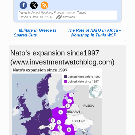
Posted in
Annual Meetings
,
Français
,
Women
Tagged
Feminists_critic_on_NATO
permalink
←
Military in Greece Is
The Role of NATO in Africa –
Post navigation
Spared Cuts
Workshop in Tunis WSF
→
Nato’s expansion since1997
(www.investmentwatchblog.com)