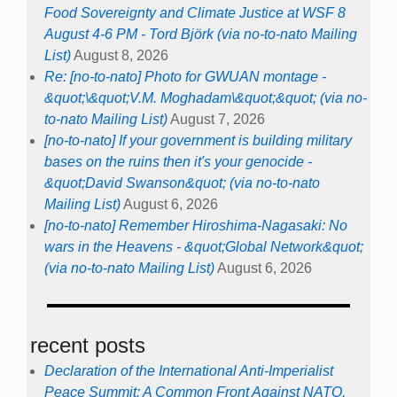
Food Sovereignty and Climate Justice at WSF 8
August 4-6 PM - Tord Björk (via no-to-nato Mailing
List)
August 8, 2026
Re: [no-to-nato] Photo for GWUAN montage -
&quot;\&quot;V.M. Moghadam\&quot;&quot; (via no-
to-nato Mailing List)
August 7, 2026
[no-to-nato] If your government is building military
bases on the ruins then it's your genocide -
&quot;David Swanson&quot; (via no-to-nato
Mailing List)
August 6, 2026
[no-to-nato] Remember Hiroshima-Nagasaki: No
wars in the Heavens - &quot;Global Network&quot;
(via no-to-nato Mailing List)
August 6, 2026
recent posts
Declaration of the International Anti-Imperialist
Peace Summit: A Common Front Against NATO,