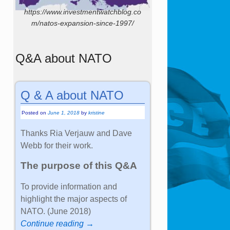
https://www.investmentwatchblog.co
m/natos-expansion-since-1997/
Q&A about NATO
Q & A about NATO
Posted on
June 1, 2018
by
kristine
Thanks Ria Verjauw and Dave
Webb for their work.
The purpose of this Q&A
To provide information and
highlight the major aspects of
NATO. (June 2018)
Continue reading →