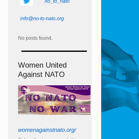
no_to_nato
info@no-to-nato.org
No posts found.
Women United
Against NATO
womenagainstnato.org/