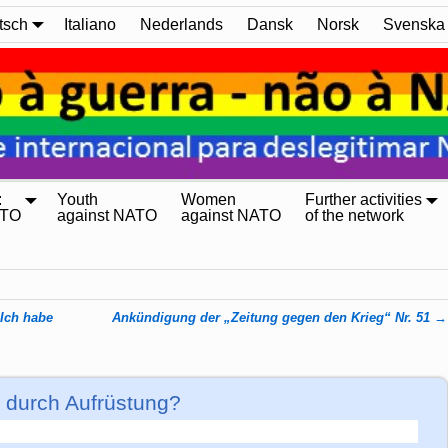
tsch
Italiano
Nederlands
Dansk
Norsk
Svenska
:
Youth
Women
Further activities
ATO
against NATO
against NATO
of the network
Ich habe
Ankündigung der „Zeitung gegen den Krieg“ Nr. 51
→
n durch Aufrüstung?