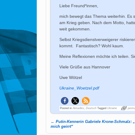
Liebe Freund*innen,
mich bewegt das Thema weiterhin. Es s
am Krieg geben. Nach dem Motto, hatte
weit gekommen.
Selbst Kriegsdienstverweigerer riskiere
kommt. Fantastisch? Wohl kaum.
Meine Reflexionen möchte ich teilen. Si
Viele Grüße aus Hannover
Uwe Wötzel
Ukraine_Woetzel.pdf
Posted in
Aktuelles
,
Deutsch
Tagged
Ukraine
perma
←
Putin-Kennerin Gabriele Krone-Schmalz: „
Post navigation
mich geirrt“