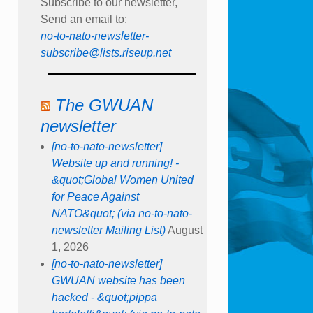
Subscribe to our newsletter,
Send an email to:
no-to-nato-newsletter-
subscribe@lists.riseup.net
The GWUAN
newsletter
[no-to-nato-newsletter]
Website up and running! -
&quot;Global Women United
for Peace Against
NATO&quot; (via no-to-nato-
newsletter Mailing List)
August
1, 2026
[no-to-nato-newsletter]
GWUAN website has been
hacked - &quot;pippa