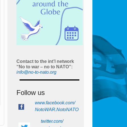
Contact to the int’l network
“No to war – no to NATO”:
info@no-to-nato.org
Follow us
www.facebook.com/
NotoWAR.NotoNATO
twitter.com/