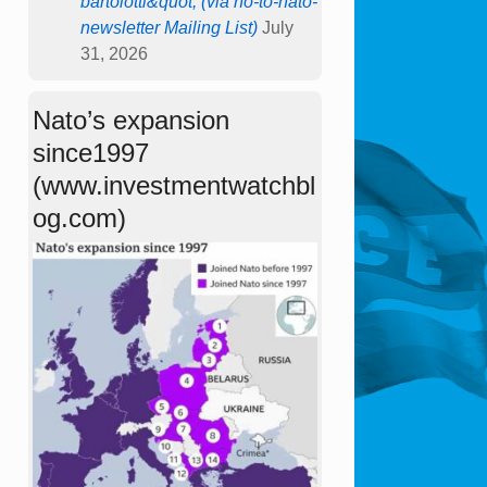
bartolotti&quot; (via no-to-nato-
newsletter Mailing List)
July
31, 2026
Nato’s expansion
since1997
(www.investmentwatchbl
og.com)