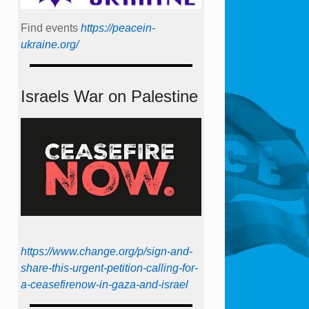
Find events
https://peace­in­
ukraine.org/
Israels War on Palestine
https://www.change.org/p/sign-and-
share-this-urgent-petition-calling-for-
a-ceasefirenow-in-gaza-and-israel