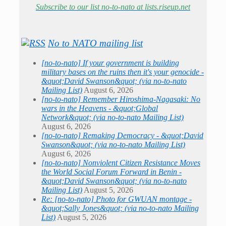
Subscribe to our list no-to-nato at lists.riseup.net
No to NATO mailing list
[no-to-nato] If your government is building
military bases on the ruins then it's your genocide -
&quot;David Swanson&quot; (via no-to-nato
Mailing List)
August 6, 2026
[no-to-nato] Remember Hiroshima-Nagasaki: No
wars in the Heavens - &quot;Global
Network&quot; (via no-to-nato Mailing List)
August 6, 2026
[no-to-nato] Remaking Democracy - &quot;David
Swanson&quot; (via no-to-nato Mailing List)
August 6, 2026
[no-to-nato] Nonviolent Citizen Resistance Moves
the World Social Forum Forward in Benin -
&quot;David Swanson&quot; (via no-to-nato
Mailing List)
August 5, 2026
Re: [no-to-nato] Photo for GWUAN montage -
&quot;Sally Jones&quot; (via no-to-nato Mailing
List)
August 5, 2026