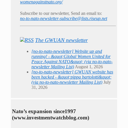
womenagainstnato.org/
Subscribe to our newsletter, Send an email to:
no-to-nato-newsletter-subscribe@lists.riseup.net
The GWUAN newsletter
[no-to-nato-newsletter] Website up and
running! - &quot;Global Women United for
Peace Against NATO&quot; (via no-to-nato-
newsletter Mailing List)
August 1, 2026
[no-to-nato-newsletter] GWUAN website has
been hacked - &quot;pippa bartolotti&quot;
(via no-to-nato-newsletter Mailing List)
July
31, 2026
Nato’s expansion since1997
(www.investmentwatchblog.com)