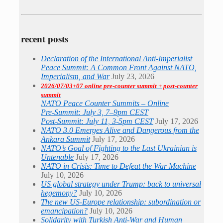
recent posts
Declaration of the International Anti-Imperialist
Peace Summit: A Common Front Against NATO,
Imperialism, and War
July 23, 2026
2026/07/03+07 online pre-counter summit + post-counter
summit
NATO Peace Counter Summits – Online
Pre-Summit: July 3, 7–9pm CEST
Post-Summit: July 11, 3-5pm CEST
July 17, 2026
NATO 3.0 Emerges Alive and Dangerous from the
Ankara Summit
July 17, 2026
NATO’s Goal of Fighting to the Last Ukrainian is
Untenable
July 17, 2026
NATO in Crisis: Time to Defeat the War Machine
July 10, 2026
US global strategy under Trump: back to universal
hegemony?
July 10, 2026
The new US-Europe relationship: subordination or
emancipation?
July 10, 2026
Solidarity with Turkish Anti-War and Human