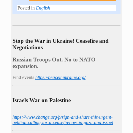
Posted in
English
Stop the War in Ukraine! Ceasefire and
Negotiations
Russian Troops Out. No to NATO
expansion.
Find events
https://peace­in­ukraine.org/
Israels War on Palestine
https://www.change.org/p/sign-and-share-this-urgent-
petition-calling-for-a-ceasefirenow-in-gaza-and-israel