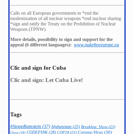
Calls on all European governments to *
end the
modernization of all nuclear weapons *
end nuclear sharing
*
sign and ratify the Treaty on the Prohibition of Nuclear
Weapons (TPNW).
More details, possibility to sign and support for the
appeal (6 different languages):
www.nukefreeeurope.eu
Clic and sign for Cuba
Clic and sign: Let Cuba Live!
Tags
#StoppRamstein
(37)
Afghanistan
(25)
Breakfast_Show
(23)
CODEPINK
(28)
Corona-Virus
(30)
COP28
(23)
China
(18)