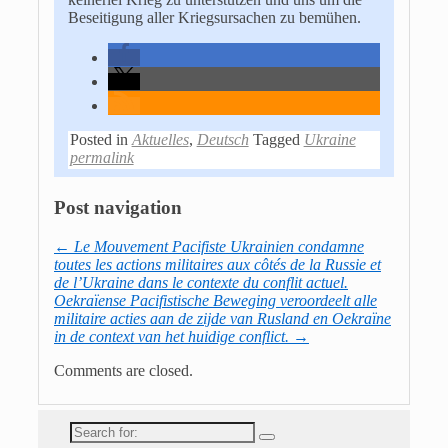
Beseitigung aller Kriegsursachen zu bemühen.
Posted in
Aktuelles
,
Deutsch
Tagged
Ukraine
permalink
Post navigation
←
Le Mouvement Pacifiste Ukrainien condamne
toutes les actions militaires aux côtés de la Russie et
de l’Ukraine dans le contexte du conflit actuel.
Oekraïense Pacifistische Beweging veroordeelt alle
militaire acties aan de zijde van Rusland en Oekraïne
in de context van het huidige conflict.
→
Comments are closed.
Search
for: