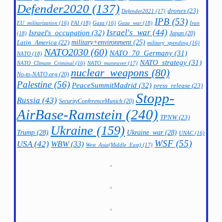
Defender2020
(137)
drones
(23)
Defender2021
(17)
IPB
(53)
FAI
(18)
Gaza_war
(18)
Iran
EU_militarization
(16)
Gaza
(16)
Israel's_war
(44)
Israel's_occupation
(32)
Japan
(20)
(18)
military+environment
(25)
Latin_America
(22)
military_spending
(16)
NATO2030
(60)
NATO_70_Germany
(31)
NATO
(18)
NATO_strategy
(31)
NATO_maneuver
(17)
NATO_Climate_Criminal
(16)
nuclear_weapons
(80)
No-to-NATO.org
(20)
Palestine
(56)
PeaceSummitMadrid
(32)
press_release
(23)
Stopp-
Russia
(43)
SecurityConferenceMunich
(20)
AirBase-Ramstein
(240)
TPNW
(23)
Ukraine
(159)
Trump
(28)
Ukraine_war
(28)
UNAC
(16)
WSF
(55)
USA
(42)
WBW
(33)
West_Asia(Middle_East)
(17)