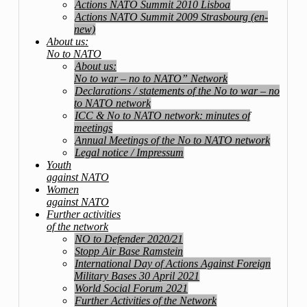
Actions NATO Summit 2010 Lisboa
Actions NATO Summit 2009 Strasbourg (en-
new)
About us:
No to NATO
About us:
No to war – no to NATO” Network
Declarations / statements of the No to war – no
to NATO network
ICC & No to NATO network: minutes of
meetings
Annual Meetings of the No to NATO network
Legal notice / Impressum
Youth
against NATO
Women
against NATO
Further activities
of the network
NO to Defender 2020/21
Stopp Air Base Ramstein
International Day of Actions Against Foreign
Military Bases 30 April 2021
World Social Forum 2021
Further Activities of the Network