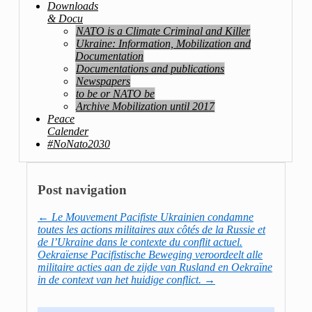
Downloads
& Docu
NATO is a Climate Criminal and Killer
Ukraine: Information, Mobilization and
Documentation
Documentations and publications
Newspapers
to be or NATO be
Archive Mobilization until 2017
Peace
Calender
#NoNato2030
Post navigation
←
Le Mouvement Pacifiste Ukrainien condamne
toutes les actions militaires aux côtés de la Russie et
de l’Ukraine dans le contexte du conflit actuel.
Oekraïense Pacifistische Beweging veroordeelt alle
militaire acties aan de zijde van Rusland en Oekraïne
in de context van het huidige conflict.
→