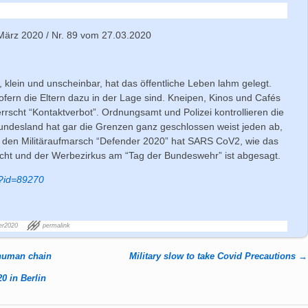
 März 2020 / Nr. 89 vom 27.03.2020
s, klein und unscheinbar, hat das öffentliche Leben lahm gelegt.
ofern die Eltern dazu in der Lage sind. Kneipen, Kinos und Cafés
rrscht “Kontaktverbot”. Ordnungsamt und Polizei kontrollieren die
ndesland hat gar die Grenzen ganz geschlossen weist jeden ab,
ar den Militäraufmarsch “Defender 2020” hat SARS CoV2, wie das
bracht und der Werbezirkus am “Tag der Bundeswehr” ist abgesagt.
p?id=89270
er2020
permalink
 human chain
Military slow to take Covid Precautions
→
0 in Berlin