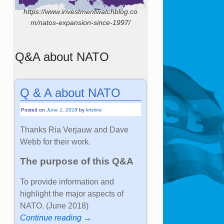
https://www.investmentwatchblog.co
m/natos-expansion-since-1997/
Q&A about NATO
Q & A about NATO
Posted on
June 1, 2018
by
kristine
Thanks Ria Verjauw and Dave
Webb for their work.
The purpose of this Q&A
To provide information and
highlight the major aspects of
NATO. (June 2018)
Continue reading →