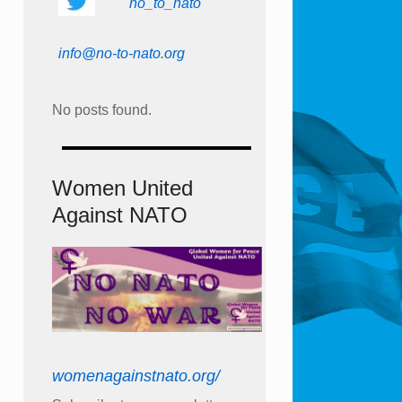
no_to_nato
info@no-to-nato.org
No posts found.
Women United
Against NATO
womenagainstnato.org/