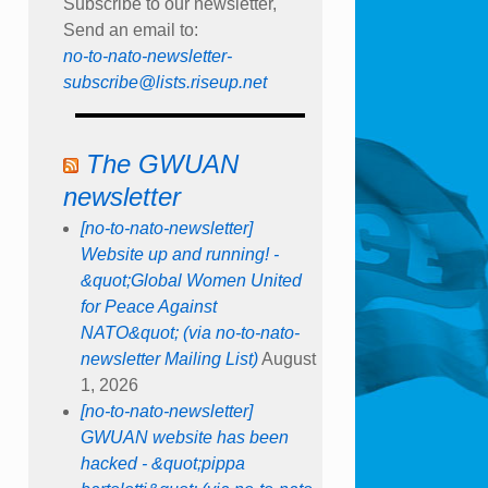
Subscribe to our newsletter,
Send an email to:
no-to-nato-newsletter-
subscribe@lists.riseup.net
The GWUAN
newsletter
[no-to-nato-newsletter]
Website up and running! -
&quot;Global Women United
for Peace Against
NATO&quot; (via no-to-nato-
newsletter Mailing List)
August
1, 2026
[no-to-nato-newsletter]
GWUAN website has been
hacked - &quot;pippa