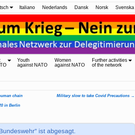
tsch
Italiano
Nederlands
Dansk
Norsk
Svenska
:
Youth
Women
Further activities
ATO
against NATO
against NATO
of the network
 human chain
Military slow to take Covid Precautions
→
0 in Berlin
Bundeswehr” ist abgesagt.