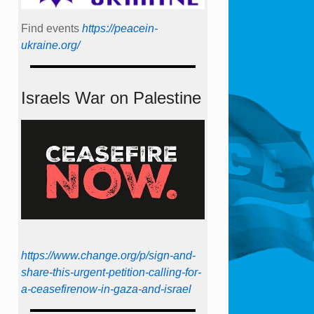
Find events
https://peace­in­
ukraine.org/
Israels War on Palestine
https://www.change.org/p/sign-and-
share-this-urgent-petition-calling-for-
a-ceasefirenow-in-gaza-and-israel