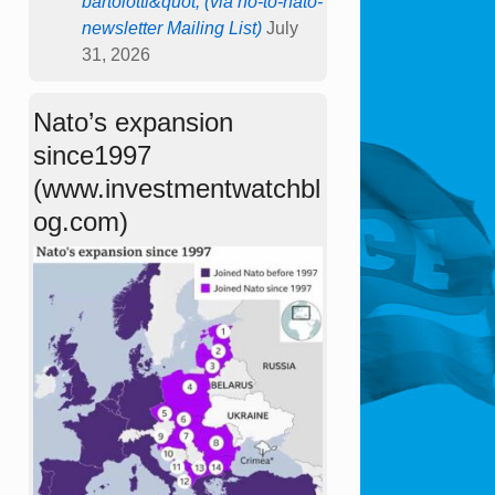
bartolotti&quot; (via no-to-nato-
newsletter Mailing List)
July
31, 2026
Nato’s expansion
since1997
(www.investmentwatchbl
og.com)