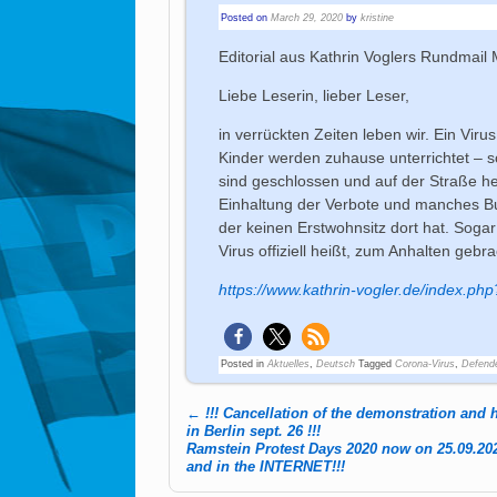
Posted on
March 29, 2020
by
kristine
Editorial aus Kathrin Voglers Rundmail
Liebe Leserin, lieber Leser,
in verrückten Zeiten leben wir. Ein Viru
Kinder werden zuhause unterrichtet – s
sind geschlossen und auf der Straße he
Einhaltung der Verbote und manches Bu
der keinen Erstwohnsitz dort hat. Sog
Virus offiziell heißt, zum Anhalten ge
https://www.kathrin-vogler.de/index.ph
Posted in
Aktuelles
,
Deutsch
Tagged
Corona-Virus
,
Defend
←
!!! Cancellation of the demonstration and
Post navigation
in Berlin sept. 26 !!!
Ramstein Protest Days 2020 now on 25.09.202
and in the INTERNET!!!