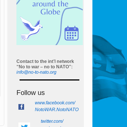
Contact to the int’l network
“No to war – no to NATO”:
info@no-to-nato.org
Follow us
www.facebook.com/
NotoWAR.NotoNATO
twitter.com/