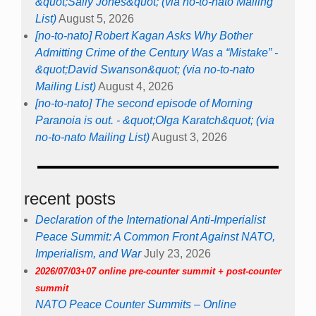
&quot;Sally Jones&quot; (via no-to-nato Mailing
List)
August 5, 2026
[no-to-nato] Robert Kagan Asks Why Bother
Admitting Crime of the Century Was a “Mistake” -
&quot;David Swanson&quot; (via no-to-nato
Mailing List)
August 4, 2026
[no-to-nato] The second episode of Morning
Paranoia is out. - &quot;Olga Karatch&quot; (via
no-to-nato Mailing List)
August 3, 2026
recent posts
Declaration of the International Anti-Imperialist
Peace Summit: A Common Front Against NATO,
Imperialism, and War
July 23, 2026
2026/07/03+07 online pre-counter summit + post-counter
summit
NATO Peace Counter Summits – Online