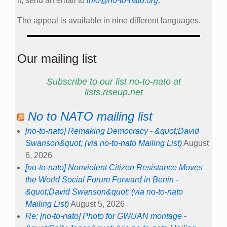
it, send an email to
info@no-to-nato.org
.
The appeal is available in nine different languages.
Our mailing list
Subscribe to our list no-to-nato at
lists.riseup.net
No to NATO mailing list
[no-to-nato] Remaking Democracy - &quot;David
Swanson&quot; (via no-to-nato Mailing List)
August
6, 2026
[no-to-nato] Nonviolent Citizen Resistance Moves
the World Social Forum Forward in Benin -
&quot;David Swanson&quot; (via no-to-nato
Mailing List)
August 5, 2026
Re: [no-to-nato] Photo for GWUAN montage -