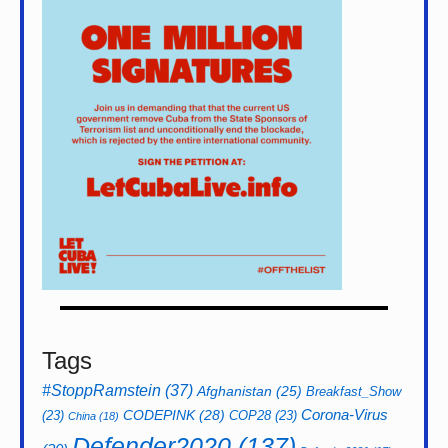
Tags
#StoppRamstein
(37)
Afghanistan
(25)
Breakfast_Show
CODEPINK
(28)
Corona-Virus
(23)
COP28
(23)
China
(18)
Defender2020
(137)