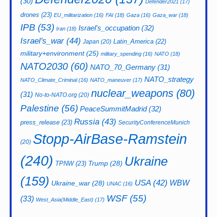
(30)
Defender2021
(17)
drones
(23)
EU_militarization
(16)
FAI
(18)
Gaza
(16)
Gaza_war
(18)
IPB
(53)
Israel's_occupation
(32)
Iran
(18)
Israel's_war
(44)
Latin_America
(22)
Japan
(20)
military+environment
(25)
military_spending
(16)
NATO
(18)
NATO2030
(60)
NATO_70_Germany
(31)
NATO_strategy
NATO_Climate_Criminal
(16)
NATO_maneuver
(17)
nuclear_weapons
(80)
(31)
No-to-NATO.org
(20)
Palestine
(56)
PeaceSummitMadrid
(32)
Russia
(43)
press_release
(23)
SecurityConferenceMunich
Stopp-AirBase-Ramstein
(20)
(240)
Ukraine
Trump
(28)
TPNW
(23)
(159)
USA
(42)
WBW
Ukraine_war
(28)
UNAC
(16)
WSF
(55)
(33)
West_Asia(Middle_East)
(17)