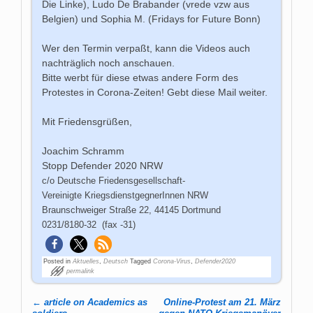
Die Linke), Ludo De Brabander (vrede vzw aus
Belgien) und Sophia M. (Fridays for Future Bonn)
Wer den Termin verpaßt, kann die Videos auch
nachträglich noch anschauen.
Bitte werbt für diese etwas andere Form des
Protestes in Corona-Zeiten! Gebt diese Mail weiter.
Mit Friedensgrüßen,
Joachim Schramm
Stopp Defender 2020 NRW
c/o Deutsche Friedensgesellschaft-
Vereinigte KriegsdienstgegnerInnen NRW
Braunschweiger Straße 22, 44145 Dortmund
0231/8180-32 (fax -31)
Posted in
Aktuelles
,
Deutsch
Tagged
Corona-Virus
,
Defender2020
permalink
←
article on Academics as
Online-Protest am 21. März