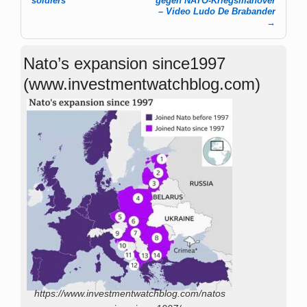
Post navigation
soldiers
gegen NATO-Kriegsmanöver
– Video Ludo De Brabander
→
Nato’s expansion since1997
(www.investmentwatchblog.com)
https://www.investmentwatchblog.com/natos