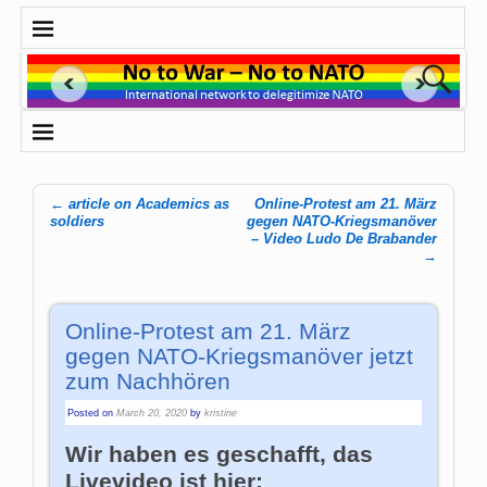
←
article on Academics as
Online-Protest am 21. März
Post navigation
soldiers
gegen NATO-Kriegsmanöver
– Video Ludo De Brabander
→
Online-Protest am 21. März
gegen NATO-Kriegsmanöver jetzt
zum Nachhören
Posted on
March 20, 2020
by
kristine
Wir haben es geschafft, das
Livevideo ist hier: