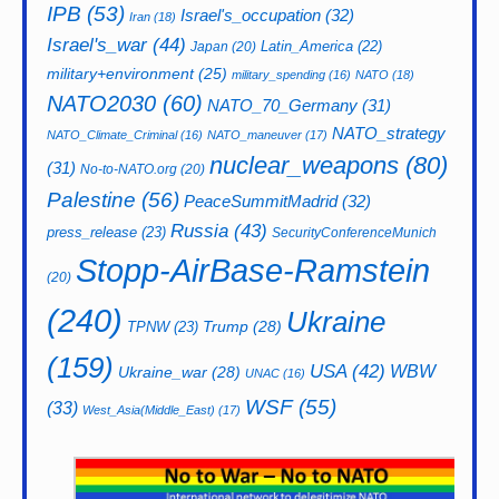
IPB
(53)
Israel's_occupation
(32)
Iran
(18)
Israel's_war
(44)
Latin_America
(22)
Japan
(20)
military+environment
(25)
military_spending
(16)
NATO
(18)
NATO2030
(60)
NATO_70_Germany
(31)
NATO_strategy
NATO_Climate_Criminal
(16)
NATO_maneuver
(17)
nuclear_weapons
(80)
(31)
No-to-NATO.org
(20)
Palestine
(56)
PeaceSummitMadrid
(32)
Russia
(43)
press_release
(23)
SecurityConferenceMunich
Stopp-AirBase-Ramstein
(20)
(240)
Ukraine
Trump
(28)
TPNW
(23)
(159)
USA
(42)
WBW
Ukraine_war
(28)
UNAC
(16)
WSF
(55)
(33)
West_Asia(Middle_East)
(17)