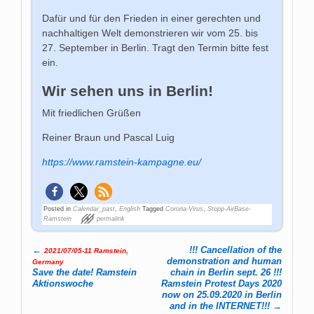
Dafür und für den Frieden in einer gerechten und
nachhaltigen Welt demonstrieren wir vom 25. bis
27. September in Berlin. Tragt den Termin bitte fest
ein.
Wir sehen uns in Berlin!
Mit friedlichen Grüßen
Reiner Braun und Pascal Luig
https://www.ramstein-kampagne.eu/
Posted in
Calendar_past
,
English
Tagged
Corona-Virus
,
Stopp-AirBase-
Ramstein
permalink
←
!!! Cancellation of the
2021/07/05-11 Ramstein,
Post navigation
demonstration and human
Germany
Save the date! Ram­stein
chain in Berlin sept. 26 !!!
Aktions­woche
Ramstein Protest Days 2020
now on 25.09.2020 in Berlin
and in the INTERNET!!!
→