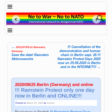
←
!!! Cancellation of the
2021/07/05-11 Ramstein,
Post navigation
demonstration and human
Germany
Save the date! Ram­stein
chain in Berlin sept. 26 !!!
Aktions­woche
Ramstein Protest Days 2020
now on 25.09.2020 in Berlin
and in the INTERNET!!!
→
2020/09/25 Berlin (Germany) and online
!!! Ramstein Protest only one day
now in Berlin and ONLINE!!!
Posted on
March 29, 2020
by
kristine
Read more in English
!!! Ramstein Protest Days