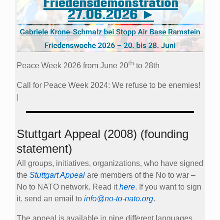
th
Peace Week 2026 from June 20
to 28th
Call for Peace Week 2024: We refuse to be enemies!
|
Stuttgart Appeal (2008) (founding
statement)
All groups, initiatives, organizations, who have signed
the
Stuttgart Appeal
are members of the No to war –
No to NATO network. Read it
here
. If you want to sign
it, send an email to
info@no-to-nato.org
.
The appeal is available in nine different languages.