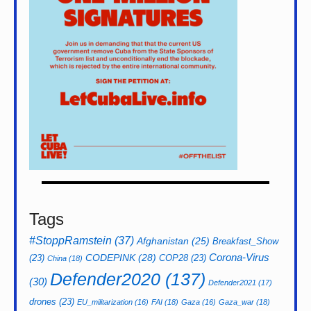
Tags
#StoppRamstein
(37)
Afghanistan
(25)
Breakfast_Show
CODEPINK
(28)
Corona-Virus
(23)
COP28
(23)
China
(18)
Defender2020
(137)
(30)
Defender2021
(17)
drones
(23)
EU_militarization
(16)
FAI
(18)
Gaza
(16)
Gaza_war
(18)