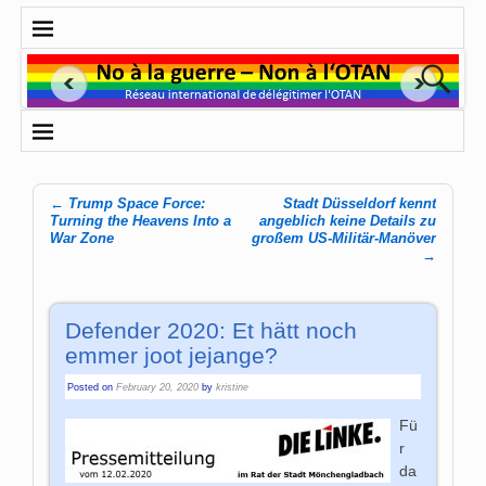
←
Trump Space Force:
Stadt Düsseldorf kennt
Post navigation
Turning the Heavens Into a
angeblich keine Details zu
War Zone
großem US-Militär-Manöver
→
Defender 2020: Et hätt noch
emmer joot jejange?
Posted on
February 20, 2020
by
kristine
Fü
r
da