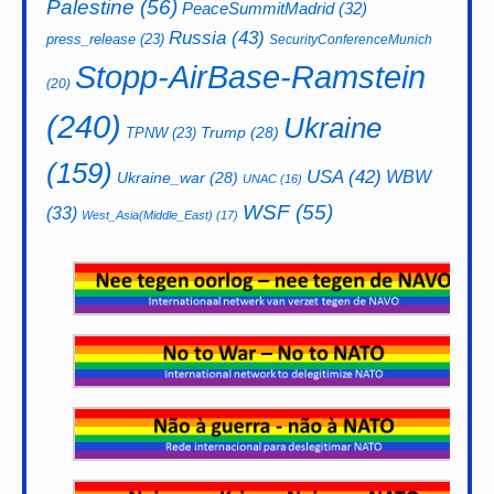
Palestine
(56)
PeaceSummitMadrid
(32)
Russia
(43)
press_release
(23)
SecurityConferenceMunich
Stopp-AirBase-Ramstein
(20)
(240)
Ukraine
Trump
(28)
TPNW
(23)
(159)
USA
(42)
WBW
Ukraine_war
(28)
UNAC
(16)
WSF
(55)
(33)
West_Asia(Middle_East)
(17)