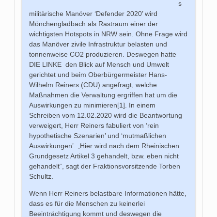
s
militärische Manöver ‘Defender 2020’ wird
Mönchengladbach als Rastraum einer der
wichtigsten Hotspots in NRW sein. Ohne Frage wird
das Manöver zivile Infrastruktur belasten und
tonnenweise CO2 produzieren. Deswegen hatte
DIE LINKE den Blick auf Mensch und Umwelt
gerichtet und beim Oberbürgermeister Hans-
Wilhelm Reiners (CDU) angefragt, welche
Maßnahmen die Verwaltung ergriffen hat um die
Auswirkungen zu minimieren[1]. In einem
Schreiben vom 12.02.2020 wird die Beantwortung
verweigert, Herr Reiners fabuliert von ‘rein
hypothetische Szenarien’ und ‘mutmaßlichen
Auswirkungen’. „Hier wird nach dem Rheinischen
Grundgesetz Artikel 3 gehandelt, bzw. eben nicht
gehandelt“, sagt der Fraktionsvorsitzende Torben
Schultz.
Wenn Herr Reiners belastbare Informationen hätte,
dass es für die Menschen zu keinerlei
Beeinträchtigung kommt und deswegen die