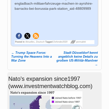
engladbach-militaerfahrzeuge-machen-in-ayrshire-
barracks-bei-borussia-park-station_aid-48809989
Posted in
Aktuelles
,
Deutsch
Tagged
Defender2020
permalink
←
Trump Space Force:
Stadt Düsseldorf kennt
Post navigation
Turning the Heavens Into a
angeblich keine Details zu
War Zone
großem US-Militär-Manöver
→
Nato’s expansion since1997
(www.investmentwatchblog.com)