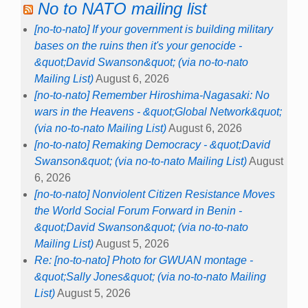
No to NATO mailing list
[no-to-nato] If your government is building military
bases on the ruins then it's your genocide -
&quot;David Swanson&quot; (via no-to-nato
Mailing List)
August 6, 2026
[no-to-nato] Remember Hiroshima-Nagasaki: No
wars in the Heavens - &quot;Global Network&quot;
(via no-to-nato Mailing List)
August 6, 2026
[no-to-nato] Remaking Democracy - &quot;David
Swanson&quot; (via no-to-nato Mailing List)
August
6, 2026
[no-to-nato] Nonviolent Citizen Resistance Moves
the World Social Forum Forward in Benin -
&quot;David Swanson&quot; (via no-to-nato
Mailing List)
August 5, 2026
Re: [no-to-nato] Photo for GWUAN montage -
&quot;Sally Jones&quot; (via no-to-nato Mailing
List)
August 5, 2026