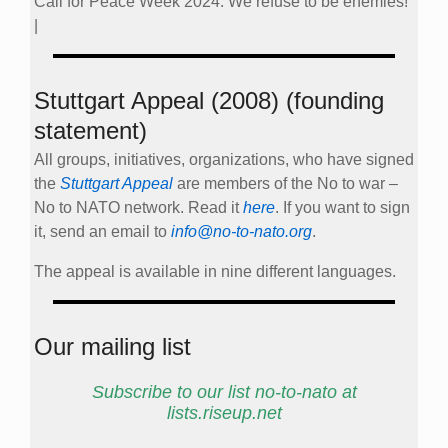
Call for Peace Week 2024: We refuse to be enemies!
|
Stuttgart Appeal (2008) (founding
statement)
All groups, initiatives, organizations, who have signed
the
Stuttgart Appeal
are members of the No to war –
No to NATO network. Read it
here
. If you want to sign
it, send an email to
info@no-to-nato.org
.
The appeal is available in nine different languages.
Our mailing list
Subscribe to our list no-to-nato at
lists.riseup.net