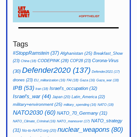
Tags
#StoppRamstein
(37)
Afghanistan
(25)
Breakfast_Show
CODEPINK
(28)
Corona-Virus
(23)
COP28
(23)
China
(18)
Defender2020
(137)
(30)
Defender2021
(17)
drones
(23)
EU_militarization
(16)
FAI
(18)
Gaza
(16)
Gaza_war
(18)
IPB
(53)
Israel's_occupation
(32)
Iran
(18)
Israel's_war
(44)
Latin_America
(22)
Japan
(20)
military+environment
(25)
military_spending
(16)
NATO
(18)
NATO2030
(60)
NATO_70_Germany
(31)
NATO_strategy
NATO_Climate_Criminal
(16)
NATO_maneuver
(17)
nuclear_weapons
(80)
(31)
No-to-NATO.org
(20)