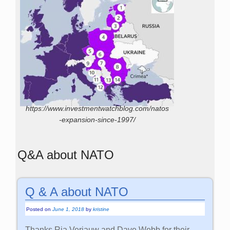
https://www.investmentwatchblog.com/natos
-expansion-since-1997/
Q&A about NATO
Q & A about NATO
Posted on
June 1, 2018
by
kristine
Thanks Ria Verjauw and Dave Webb for their