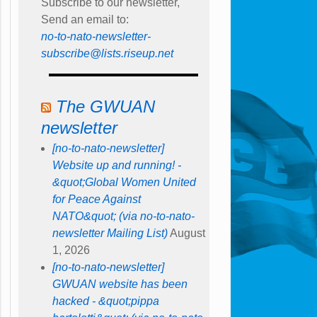
Subscribe to our newsletter,
Send an email to:
no-to-nato-newsletter-
subscribe@lists.riseup.net
The GWUAN
newsletter
[no-to-nato-newsletter]
Website up and running! -
&quot;Global Women United
for Peace Against
NATO&quot; (via no-to-nato-
newsletter Mailing List)
August
1, 2026
[no-to-nato-newsletter]
GWUAN website has been
hacked - &quot;pippa