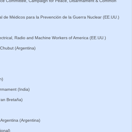
vice Committee, Campaign for Peace, Disarmament & Common
al de Médicos para la Prevención de la Guerra Nuclear (EE.UU.)
ectrical, Radio and Machine Workers of America (EE.UU.)
 Chubut (Argentina)
n)
armament (India)
ran Bretaña)
 Argentina (Argentina)
ional)