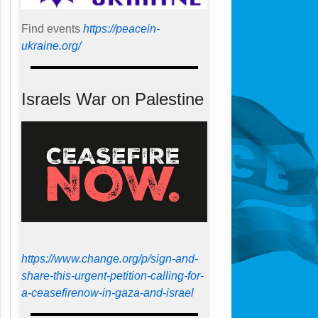
Find events
https://peace­in­
ukraine.org/
Israels War on Palestine
https://www.change.org/p/sign-and-
share-this-urgent-petition-calling-for-
a-ceasefirenow-in-gaza-and-israel