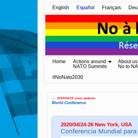
English
Español
Français
Deu
Home
Actions around
About us
NATO Summits
No to N
#NoNato2030
←
2020/04/25 zoom webinar
Post navigation
World Confe­ren­ce
2020/04/24-26 New York, USA
Con­fe­ren­cia Mun­dial pa­ra 