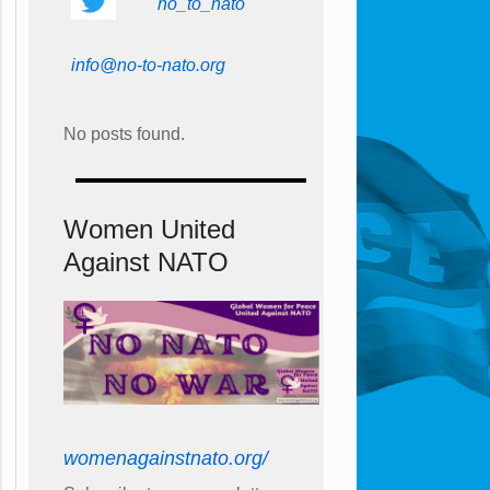
no_to_nato
info@no-to-nato.org
No posts found.
Women United
Against NATO
womenagainstnato.org/