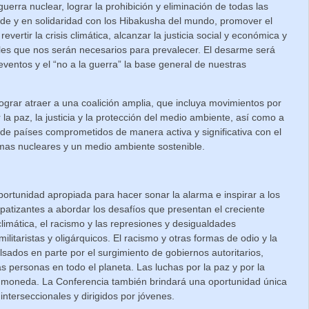
erra nuclear, lograr la prohibición y eliminación de todas las
o de y en solidaridad con los Hibakusha del mundo, promover el
ertir la crisis climática, alcanzar la justicia social y económica y
ales que nos serán necesarios para prevalecer. El desarme será
ventos y el “no a la guerra” la base general de nuestras
ograr atraer a una coalición amplia, que incluya movimientos por
 la paz, la justicia y la protección del medio ambiente, así como a
 de países comprometidos de manera activa y significativa con el
rmas nucleares y un medio ambiente sostenible.
ortunidad apropiada para hacer sonar la alarma e inspirar a los
atizantes a abordar los desafíos que presentan el creciente
 climática, el racismo y las represiones y desigualdades
ilitaristas y oligárquicos. El racismo y otras formas de odio y la
sados en parte por el surgimiento de gobiernos autoritarios,
as personas en todo el planeta. Las luchas por la paz y por la
 moneda. La Conferencia también brindará una oportunidad única
nterseccionales y dirigidos por jóvenes.