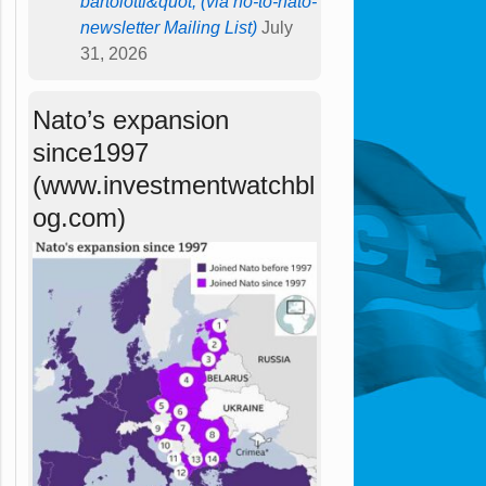
bartolotti&quot; (via no-to-nato-
newsletter Mailing List)
July
31, 2026
Nato’s expansion
since1997
(www.investmentwatchbl
og.com)