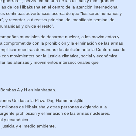
de guerras—, servirá como una de las últimas y más grandes
as de los Hibakusha en el centro de la atención internacional.
sus continuas advertencias acerca de que “los seres humanos y
, y recordar la directiva principal del manifiesto seminal de
humanidad y olvida el resto”.
 campañas mundiales de desarme nuclear, a los movimientos y
ia comprometida con la prohibición y la eliminación de las armas
mplificar nuestras demandas de abolición ante la Conferencia de
 con movimientos por la justicia climática, social y económica
lar las alianzas y movimientos interseccionales que
s Bombas A y H en Manhattan.
ciones Unidas o la Plaza Dag Hammarskjöld.
r millones de Hibakusha y otras personas exigiendo a la
urgente prohibición y eliminación de las armas nucleares.
al y ecuménica.
a justicia y el medio ambiente.