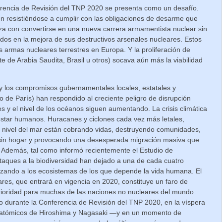
erencia de Revisión del TNP 2020 se presenta como un desafío.
n resistiéndose a cumplir con las obligaciones de desarme que
aza con convertirse en una nueva carrera armamentista nuclear sin
ados en la mejora de sus destructivos arsenales nucleares. Estos
 armas nucleares terrestres en Europa. Y la proliferación de
 de Arabia Saudita, Brasil u otros) socava aún más la viabilidad
 los compromisos gubernamentales locales, estatales y
co de París) han respondido al creciente peligro de disrupción
es y el nivel de los océanos siguen aumentando. La crisis climática
estar humanos. Huracanes y ciclones cada vez más letales,
l nivel del mar están cobrando vidas, destruyendo comunidades,
 sin hogar y provocando una desesperada migración masiva que
os. Además, tal como informó recientemente el Estudio de
taques a la biodiversidad han dejado a una de cada cuatro
azando a los ecosistemas de los que depende la vida humana. El
res, que entrará en vigencia en 2020, constituye un faro de
rioridad para muchas de las naciones no nucleares del mundo.
 durante la Conferencia de Revisión del TNP 2020, en la víspera
s atómicos de Hiroshima y Nagasaki —y en un momento de