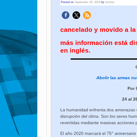
Posted on
September 25, 2019
by
kristine
cancelado y movido a la 
más información está d
en inglés.
Abolir las armas nuc
Por 
24 al 2
La humanidad enfrenta dos amenazas exi
disrupción del clima. Son los seres h
revertidas mediante masivas acciones 
El año 2020 marcará el 75° aniversari