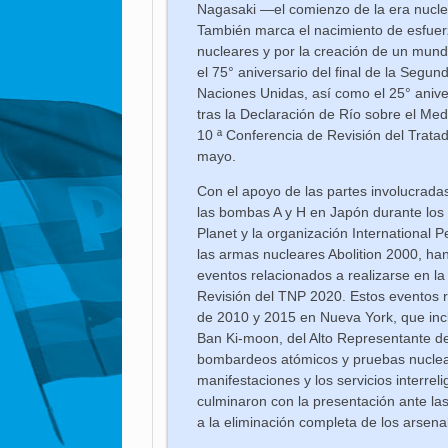
Nagasaki —el comienzo de la era nucl
También marca el nacimiento de esfuerz
nucleares y por la creación de un mu
el 75° aniversario del final de la Segu
Naciones Unidas, así como el 25° anive
tras la Declaración de Río sobre el Medi
10 ª Conferencia de Revisión del Trata
mayo.
Con el apoyo de las partes involucrada
las bombas A y H en Japón durante los
Planet y la organización International P
las armas nucleares Abolition 2000, han
eventos relacionados a realizarse en l
Revisión del TNP 2020. Estos eventos r
de 2010 y 2015 en Nueva York, que inc
Ban Ki-moon, del Alto Representante d
bombardeos atómicos y pruebas nuclear
manifestaciones y los servicios interrel
culminaron con la presentación ante la
a la eliminación completa de los arsen