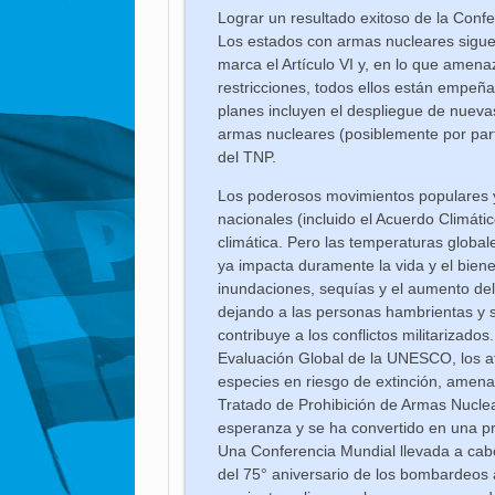
Lograr un resultado exitoso de la Conf
Los estados con armas nucleares sigue
marca el Artículo VI y, en lo que amen
restricciones, todos ellos están empeñ
planes incluyen el despliegue de nuevas
armas nucleares (posiblemente por parte
del TNP.
Los poderosos movimientos populares y
nacionales (incluido el Acuerdo Climáti
climática. Pero las temperaturas global
ya impacta duramente la vida y el bien
inundaciones, sequías y el aumento de
dejando a las personas hambrientas y
contribuye a los conflictos militarizad
Evaluación Global de la UNESCO, los a
especies en riesgo de extinción, amen
Tratado de Prohibición de Armas Nuclea
esperanza y se ha convertido en una p
Una Conferencia Mundial llevada a cabo
del 75° aniversario de los bombardeo