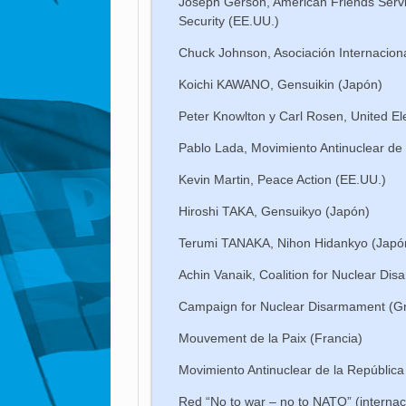
Joseph Gerson, American Friends Ser
Security (EE.UU.)
Chuck Johnson, Asociación Internacion
Koichi KAWANO, Gensuikin (Japón)
Peter Knowlton y Carl Rosen, United El
Pablo Lada, Movimiento Antinuclear de
Kevin Martin, Peace Action (EE.UU.)
Hiroshi TAKA, Gensuikyo (Japón)
Terumi TANAKA, Nihon Hidankyo (Japó
Achin Vanaik, Coalition for Nuclear Dis
Campaign for Nuclear Disarmament (G
Mouvement de la Paix (Francia)
Movimiento Antinuclear de la República
Red “No to war – no to NATO” (internac