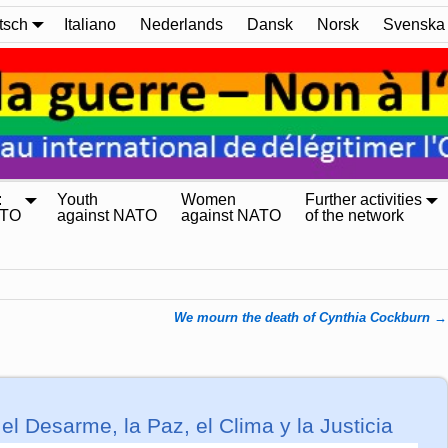
tsch
Italiano
Nederlands
Dansk
Norsk
Svenska
:
Youth
Women
Further activities
ATO
against NATO
against NATO
of the network
We mourn the death of Cynthia Cockburn
→
el Des­ar­me, la Paz, el Cli­ma y la Ju­sti­cia