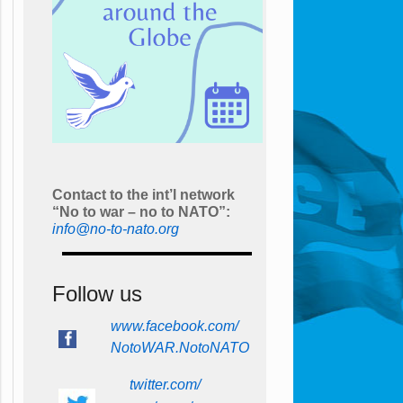
Contact to the int’l network
“No to war – no to NATO”:
info@no-to-nato.org
Follow us
www.facebook.com/
NotoWAR.NotoNATO
twitter.com/