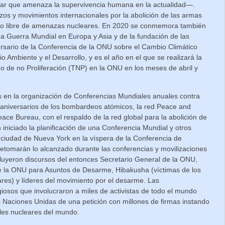
ear que amenaza la supervivencia humana en la actualidad—.
os y movimientos internacionales por la abolición de las armas
ndo libre de amenazas nucleares. En 2020 se conmemora también
nda Guerra Mundial en Europa y Asia y de la fundación de las
rsario de la Conferencia de la ONU sobre el Cambio Climático
o Ambiente y el Desarrollo, y es el año en el que se realizará la
do de no Proliferación (TNP) en la ONU en los meses de abril y
s en la organización de Conferencias Mundiales anuales contra
 aniversarios de los bombardeos atómicos, la red Peace and
eace Bureau, con el respaldo de la red global para la abolición de
 iniciado la planificación de una Conferencia Mundial y otros
a ciudad de Nueva York en la víspera de la Conferencia de
etomarán lo alcanzado durante las conferencias y movilizaciones
luyeron discursos del entonces Secretario General de la ONU,
e la ONU para Asuntos de Desarme, Hibakusha (víctimas de los
es) y líderes del movimiento por el desarme. Las
igiosos que involucraron a miles de activistas de todo el mundo
s Naciones Unidas de una petición con millones de firmas instando
ales nucleares del mundo.