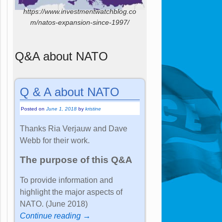
https://www.investmentwatchblog.co
m/natos-expansion-since-1997/
Q&A about NATO
Q & A about NATO
Posted on
June 1, 2018
by
kristine
Thanks Ria Verjauw and Dave
Webb for their work.
The purpose of this Q&A
To provide information and
highlight the major aspects of
NATO. (June 2018)
Continue reading →