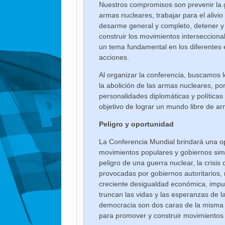
Nuestros compromisos son prevenir la gu
armas nucleares, trabajar para el alivi
desarme general y completo, detener y rev
construir los movimientos interseccion
un tema fundamental en los diferentes e
acciones.
Al organizar la conferencia, buscamos l
la abolición de las armas nucleares, por
personalidades diplomáticas y políticas
objetivo de lograr un mundo libre de a
Peligro y oportunidad
La Conferencia Mundial brindará una op
movimientos populares y gobiernos simp
peligro de una guerra nuclear, la crisis
provocadas por gobiernos autoritarios, m
creciente desigualdad económica, impul
truncan las vidas y las esperanzas de l
democracia son dos caras de la misma
para promover y construir movimientos i