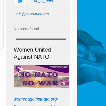
no_to_nato
info@no-to-nato.org
No posts found.
Women United
Against NATO
womenagainstnato.org/