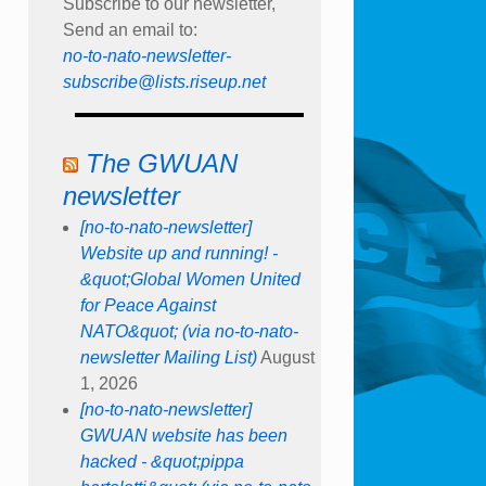
Subscribe to our newsletter,
Send an email to:
no-to-nato-newsletter-
subscribe@lists.riseup.net
The GWUAN
newsletter
[no-to-nato-newsletter]
Website up and running! -
&quot;Global Women United
for Peace Against
NATO&quot; (via no-to-nato-
newsletter Mailing List)
August
1, 2026
[no-to-nato-newsletter]
GWUAN website has been
hacked - &quot;pippa