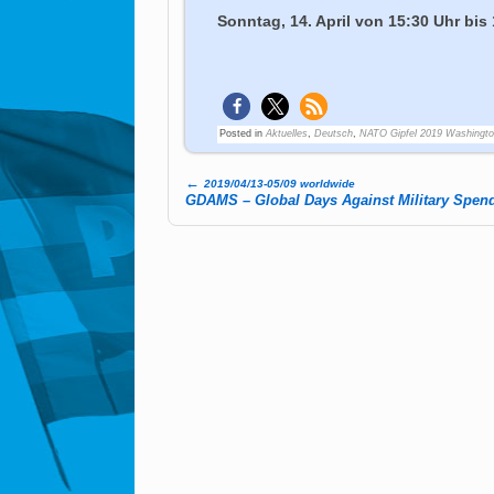
Sonntag, 14. April von 15:30 Uhr bis
Posted in
Aktuelles
,
Deutsch
,
NATO Gipfel 2019 Washingto
←
2019/04/13-05/09 worldwide
Post navigation
GDAMS – Global Days Against Military Spen