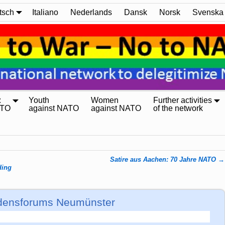
tsch
Italiano
Nederlands
Dansk
Norsk
Svenska
:
Youth
Women
Further activities
ATO
against NATO
against NATO
of the network
Satire aus Aachen: 70 Jahre NATO
→
ding
edensforums Neumünster