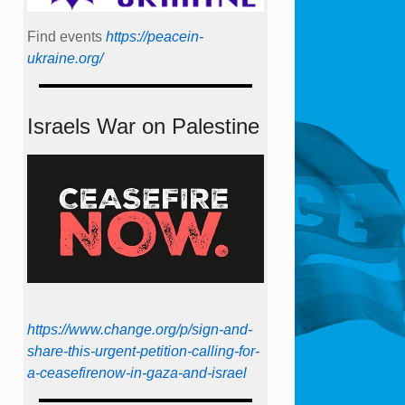
Find events
https://peace­in­
ukraine.org/
Israels War on Palestine
https://www.change.org/p/sign-and-
share-this-urgent-petition-calling-for-
a-ceasefirenow-in-gaza-and-israel