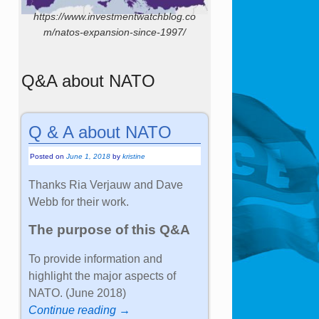
https://www.investmentwatchblog.co
m/natos-expansion-since-1997/
Q&A about NATO
Q & A about NATO
Posted on
June 1, 2018
by
kristine
Thanks Ria Verjauw and Dave
Webb for their work.
The purpose of this Q&A
To provide information and
highlight the major aspects of
NATO. (June 2018)
Continue reading →