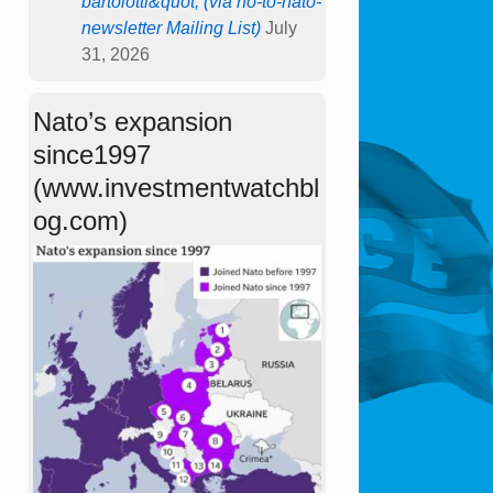
bartolotti&quot; (via no-to-nato-
newsletter Mailing List)
July
31, 2026
Nato’s expansion
since1997
(www.investmentwatchbl
og.com)