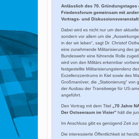
Anlässlich des 70. Gründungstages 
Friedensforum gemeinsam mit andere
Vortrags- und Diskussionsveranstal
Dabei wird es nicht nur um den aktuell
sondern vor allem um die „Auswirkunge
in der wir leben“, sagt Dr. Christof Os
eine zunehmende Militarisierung des ge
Bundeswehr eine führende Rolle zugeda
wird von den Militärs erkennbar vorberei
festgestellte Militarisierungstendenz 
Exzellenzzentrums in Kiel sowie des M
Großmanöver, die „Stationierung“ von g
der Ausbau der Transitwege für US-ame
angeführt.
Den Vortrag mit dem Titel
„70 Jahre NA
Der Ostseeraum im Visier“
hält die ju
Im Anschluss gibt es genügend Zeit zu
Die interessierte Öffentlichkeit ist herzlic