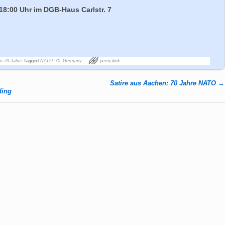
 18:00 Uhr im DGB-Haus Carlstr. 7
n 70 Jahre
Tagged
NATO_70_Germany
permalink
Satire aus Aachen: 70 Jahre NATO
→
ding