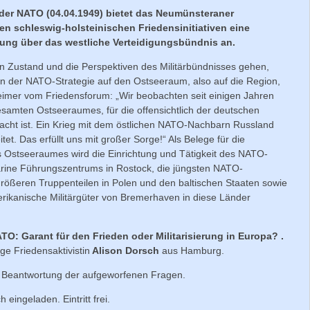
der NATO (04.04.1949) bietet das Neumünsteraner
n schleswig-holsteinischen Friedensinitiativen eine
tung über das westliche Verteidigungsbündnis an.
en Zustand und die Perspektiven des Militärbündnisses gehen,
n der NATO-Strategie auf den Ostseeraum, also auf die Region,
theimer vom Friedensforum: „Wir beobachten seit einigen Jahren
samten Ostseeraumes, für die offensichtlich der deutschen
cht ist. Ein Krieg mit dem östlichen NATO-Nachbarn Russland
tet. Das erfüllt uns mit großer Sorge!“ Als Belege für die
des Ostseeraumes wird die Einrichtung und Tätigkeit des NATO-
arine Führungszentrums in Rostock, die jüngsten NATO-
rößeren Truppenteilen in Polen und den baltischen Staaten sowie
rikanische Militärgüter von Bremerhaven in diese Länder
TO: Garant für den Frieden oder Militarisierung in Europa? .
nge Friedensaktivistin
Alison Dorsch
aus Hamburg.
r Beantwortung der aufgeworfenen Fragen.
h eingeladen. Eintritt frei.