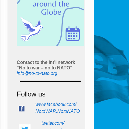
Contact to the int’l network
“No to war – no to NATO”:
info@no-to-nato.org
Follow us
www.facebook.com/
NotoWAR.NotoNATO
twitter.com/