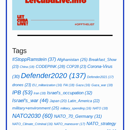
Tags
#StoppRamstein
(37)
Afghanistan
(25)
Breakfast_Show
CODEPINK
(28)
Corona-Virus
(23)
COP28
(23)
China
(18)
Defender2020
(137)
(30)
Defender2021
(17)
drones
(23)
EU_militarization
(16)
FAI
(18)
Gaza
(16)
Gaza_war
(18)
IPB
(53)
Israel's_occupation
(32)
Iran
(18)
Israel's_war
(44)
Latin_America
(22)
Japan
(20)
military+environment
(25)
military_spending
(16)
NATO
(18)
NATO2030
(60)
NATO_70_Germany
(31)
NATO_strategy
NATO_Climate_Criminal
(16)
NATO_maneuver
(17)