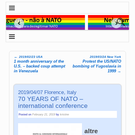
←
2019/02/23 USA
2019/03/24 New York
Post navigation
1 month anniversary of the
Protest the US/NATO
U.S. – backed coup attempt
bombing of Yugoslavia in
in Venezuela
1999
→
2019/04/07 Florence, Italy
70 YEARS OF NATO –
international conference
Posted on
February 21, 2019
by
kristine
altre