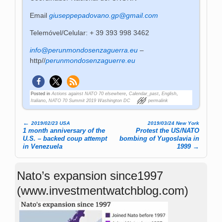
Email
giuseppepadovano.gp@gmail.com
Telemóvel/Celular: + 39 393 998 3462
info@perunmondosenzaguerra.eu
–
http//
perunmondosenzaguerre.eu
Posted in
Actions against NATO 70 elsewhere
,
Calendar_past
,
English
,
Italiano
,
NATO 70 Summit 2019 Washington DC
permalink
←
2019/02/23 USA
2019/03/24 New York
Post navigation
1 month anniversary of the
Protest the US/NATO
U.S. – backed coup attempt
bombing of Yugoslavia in
in Venezuela
1999
→
Nato’s expansion since1997
(www.investmentwatchblog.com)