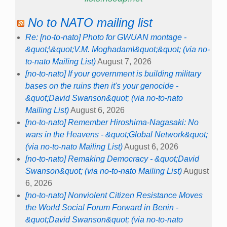
No to NATO mailing list
Re: [no-to-nato] Photo for GWUAN montage -
&quot;\&quot;V.M. Moghadam\&quot;&quot; (via no-
to-nato Mailing List)
August 7, 2026
[no-to-nato] If your government is building military
bases on the ruins then it's your genocide -
&quot;David Swanson&quot; (via no-to-nato
Mailing List)
August 6, 2026
[no-to-nato] Remember Hiroshima-Nagasaki: No
wars in the Heavens - &quot;Global Network&quot;
(via no-to-nato Mailing List)
August 6, 2026
[no-to-nato] Remaking Democracy - &quot;David
Swanson&quot; (via no-to-nato Mailing List)
August
6, 2026
[no-to-nato] Nonviolent Citizen Resistance Moves
the World Social Forum Forward in Benin -
&quot;David Swanson&quot; (via no-to-nato