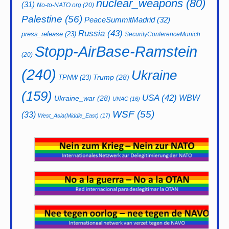
nuclear_weapons
(80)
(31)
No-to-NATO.org
(20)
Palestine
(56)
PeaceSummitMadrid
(32)
Russia
(43)
press_release
(23)
SecurityConferenceMunich
Stopp-AirBase-Ramstein
(20)
(240)
Ukraine
Trump
(28)
TPNW
(23)
(159)
USA
(42)
WBW
Ukraine_war
(28)
UNAC
(16)
WSF
(55)
(33)
West_Asia(Middle_East)
(17)