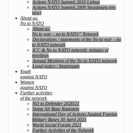
Actions NATO Summit 2010 Lisboa
Actions NATO Summit 2009 Strasbourg (en-
new)
About us:
No to NATO
About us:
No to war – no to NATO” Network
Declarations / statements of the No to war – no
to NATO network
ICC & No to NATO network: minutes of
meetings
Annual Meetings of the No to NATO network
Legal notice / Impressum
Youth
against NATO
Women
against NATO
Further activities
of the network
NO to Defender 2020/21
Stopp Air Base Ramstein
International Day of Actions Against Foreign
Military Bases 30 April 2021
World Social Forum 2021
Further Activities of the Network