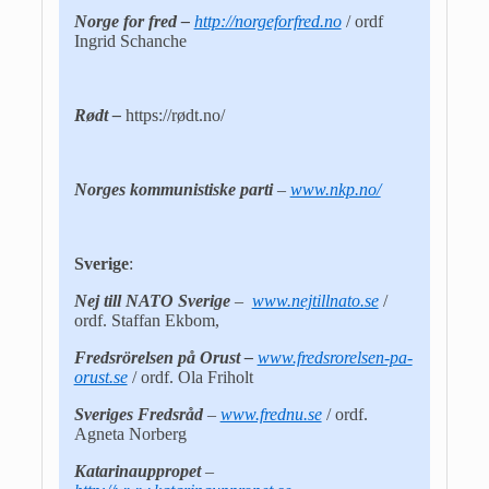
Norge for fred –
http://norgeforfred.no
/ ordf
Ingrid Schanche
Rødt –
https://rødt.no/
Norges kommunistiske parti
–
www.nkp.no/
Sverige
:
Nej till NATO Sverige
–
www.nejtillnato.se
/
ordf. Staffan Ekbom,
Fredsrörelsen på Orust –
www.fredsrorelsen-pa-
orust.se
/ ordf. Ola Friholt
Sveriges Fredsråd
–
www.frednu.se
/ ordf.
Agneta Norberg
Katarinauppropet
–