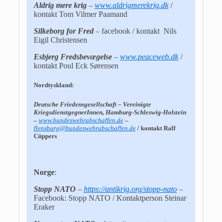
Aldrig mere krig
–
www.aldrigmerekrig.dk
/
kontakt Tom Vilmer Paamand
Silkeborg for Fred
– facebook / kontakt Nils
Eigil Christensen
Esbjerg Fredsbevægelse
–
www.peaceweb.dk
/
kontakt Poul Eck Sørensen
Nordtyskland:
Deutsche Friedensgesellschaft – Vereinigte
KriegsdienstgegnerInnen, Hamburg-Schleswig-Holstein
–
www.bundeswehrabschaffen.de
–
flensburg@bundeswehrabschaffen.de
/ kontakt Ralf
Cüppers
Norge
:
Stopp NATO
–
https://antikrig.org/stopp-nato
–
Facebook: Stopp NATO / Kontaktperson Steinar
Eraker