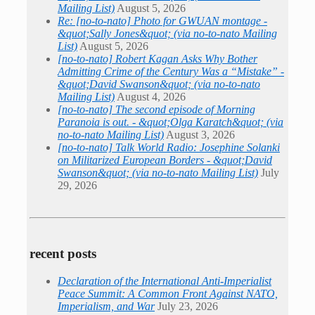
Mailing List)
August 5, 2026
Re: [no-to-nato] Photo for GWUAN montage -
&quot;Sally Jones&quot; (via no-to-nato Mailing
List)
August 5, 2026
[no-to-nato] Robert Kagan Asks Why Bother
Admitting Crime of the Century Was a “Mistake” -
&quot;David Swanson&quot; (via no-to-nato
Mailing List)
August 4, 2026
[no-to-nato] The second episode of Morning
Paranoia is out. - &quot;Olga Karatch&quot; (via
no-to-nato Mailing List)
August 3, 2026
[no-to-nato] Talk World Radio: Josephine Solanki
on Militarized European Borders - &quot;David
Swanson&quot; (via no-to-nato Mailing List)
July
29, 2026
recent posts
Declaration of the International Anti-Imperialist
Peace Summit: A Common Front Against NATO,
Imperialism, and War
July 23, 2026