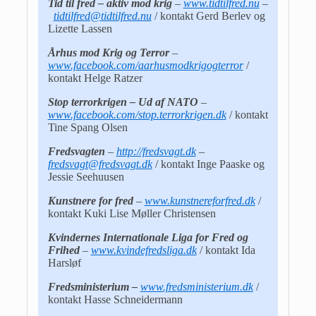
Tid til fred – aktiv mod krig
–
www.tidtilfred.nu
–
tidtilfred@tidtilfred.nu
/ kontakt Gerd Berlev og
Lizette Lassen
Århus mod Krig og Terror
–
www.facebook.com/aarhusmodkrigogterror
/
kontakt Helge Ratzer
Stop terrorkrigen – Ud af NATO
–
www.facebook.com/stop.terrorkrigen.dk
/ kontakt
Tine Spang Olsen
Fredsvagten
–
http://fredsvagt.dk
–
fredsvagt@fredsvagt.dk
/ kontakt Inge Paaske og
Jessie Seehuusen
Kunstnere for fred
–
www.kunstnereforfred.dk
/
kontakt Kuki Lise Møller Christensen
Kvindernes Internationale Liga for Fred og
Frihed
–
www.kvindefredsliga.dk
/ kontakt Ida
Harsløf
Fredsministerium –
www.fredsministerium.dk
/
kontakt Hasse Schneidermann