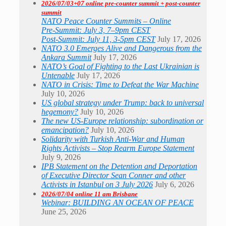
2026/07/03+07 online pre-counter summit + post-counter
summit
NATO Peace Counter Summits – Online
Pre-Summit: July 3, 7–9pm CEST
Post-Summit: July 11, 3-5pm CEST
July 17, 2026
NATO 3.0 Emerges Alive and Dangerous from the
Ankara Summit
July 17, 2026
NATO’s Goal of Fighting to the Last Ukrainian is
Untenable
July 17, 2026
NATO in Crisis: Time to Defeat the War Machine
July 10, 2026
US global strategy under Trump: back to universal
hegemony?
July 10, 2026
The new US-Europe relationship: subordination or
emancipation?
July 10, 2026
Solidarity with Turkish Anti-War and Human
Rights Activists – Stop Rearm Europe Statement
July 9, 2026
IPB Statement on the Detention and Deportation
of Executive Director Sean Conner and other
Activists in Istanbul on 3 July 2026
July 6, 2026
2026/07/04 online 11 am Brisbane
Webinar: BUILDING AN OCEAN OF PEACE
June 25, 2026