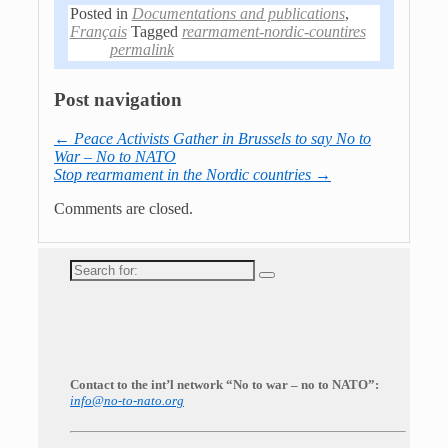
Posted in
Documentations and publications
,
Français
Tagged
rearmament-nordic-countires
permalink
Post navigation
←
Peace Activists Gather in Brussels to say No to
War – No to NATO
Stop rearmament in the Nordic countries
→
Comments are closed.
Search
for:
Contact to the int’l network “No to war – no to NATO”:
info@no-to-nato.org