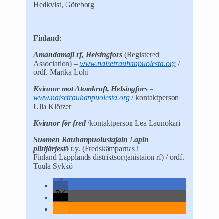
Hedkvist, Göteborg
Finland
:
Amandamaji rf, Helsingfors
(Registered
Association) –
www.naisetrauhanpuolesta.org
/
ordf. Marika Lohi
Kvinnor mot Atomkraft, Helsingfors
–
www.naisetrauhanpuolesta.org
/ kontaktperson
Ulla Klötzer
Kvinnor för fred
/kontaktperson Lea Launokari
Suomen Rauhanpuolustajain Lapin
piirijärjestö
r.y. (Fredskämparnas i
Finland Lapplands distriktsorganistaion rf) / ordf.
Tuula Sykkö