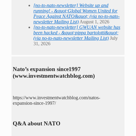
[no-to-nato-newsletter] Website up and
running! - &quot;Global Women United for
Peace Against NATO&quot; (via no-to-nato-
newsletter Mailing List)
August 1, 2026
[no-to-nato-newsletter] GWUAN website has
been hacked - &quot;pippa bartolotti&quot;
(via no-to-nato-newsletter Mailing List)
July
31, 2026
Nato’s expansion since1997
(www.investmentwatchblog.com)
https://www.investmentwatchblog.com/natos-
expansion-since-1997/
Q&A about NATO