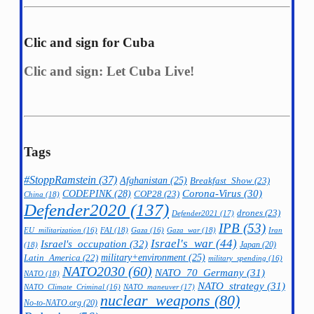
Clic and sign for Cuba
Clic and sign: Let Cuba Live!
Tags
#StoppRamstein
(37)
Afghanistan
(25)
Breakfast_Show
(23)
CODEPINK
(28)
Corona-Virus
(30)
COP28
(23)
China
(18)
Defender2020
(137)
drones
(23)
Defender2021
(17)
IPB
(53)
FAI
(18)
Gaza_war
(18)
Iran
EU_militarization
(16)
Gaza
(16)
Israel's_war
(44)
Israel's_occupation
(32)
Japan
(20)
(18)
military+environment
(25)
Latin_America
(22)
military_spending
(16)
NATO2030
(60)
NATO_70_Germany
(31)
NATO
(18)
NATO_strategy
(31)
NATO_maneuver
(17)
NATO_Climate_Criminal
(16)
nuclear_weapons
(80)
No-to-NATO.org
(20)