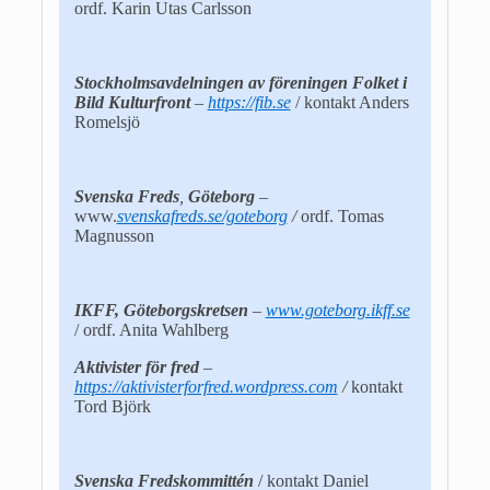
ordf. Karin Utas Carlsson
Stockholmsavdelningen av föreningen Folket i
Bild Kulturfront
–
https://fib.se
/ kontakt Anders
Romelsjö
Svenska Freds
,
Göteborg
–
www.
svenskafreds.se/goteborg
/
ordf. Tomas
Magnusson
IKFF, Göteborgskretsen
–
www.goteborg.ikff.se
/ ordf. Anita Wahlberg
Aktivister för fred
–
https://aktivisterforfred.wordpress.com
/
kontakt
Tord Björk
Svenska Fredskommittén
/ kontakt Daniel