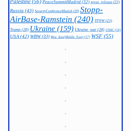
Palestine
(56)
PeaceSummitMadrid
(32)
press_release
(23)
Stopp-
Russia
(43)
SecurityConferenceMunich
(20)
AirBase-Ramstein
(240)
TPNW
(23)
Ukraine
(159)
Trump
(28)
Ukraine_war
(28)
UNAC
(16)
WSF
(55)
USA
(42)
WBW
(33)
West_Asia(Middle_East)
(17)