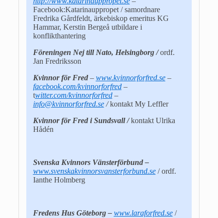
http://www.katarinauppropet.se
–
Facebook:Katarinauppropet / samordnare
Fredrika Gårdfeldt, ärkebiskop emeritus KG
Hammar, Kerstin Bergeå utbildare i
konflikthantering
Föreningen Nej till Nato, Helsingborg /
ordf.
Jan Fredriksson
Kvinnor för Fred
–
www.kvinnorforfred.se
–
facebook.com/kvinnorforfred
–
t
witter.com/kvinnorforfred
–
info@kvinnorforfred.se
/
kontakt My Leffler
Kvinnor för Fred i Sundsvall /
kontakt Ulrika
Hådén
Svenska Kvinnors Vänsterförbund –
www.svenskakvinnorsvansterforbund.se
/ ordf.
Ianthe Holmberg
Fredens Hus Göteborg –
www.laraforfred.se
/