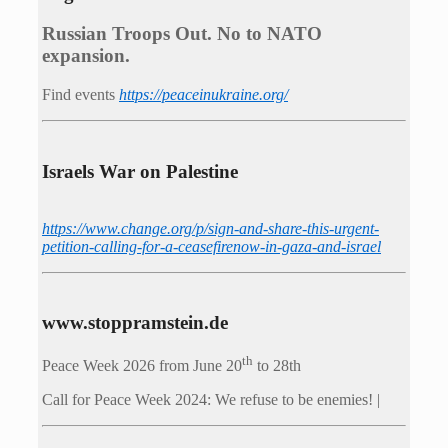
Russian Troops Out. No to NATO
expansion.
Find events
https://peace­in­ukraine.org/
Israels War on Palestine
https://www.change.org/p/sign-and-share-this-urgent-
petition-calling-for-a-ceasefirenow-in-gaza-and-israel
www.stoppramstein.de
th
Peace Week 2026 from June 20
to 28th
Call for Peace Week 2024: We refuse to be enemies! |