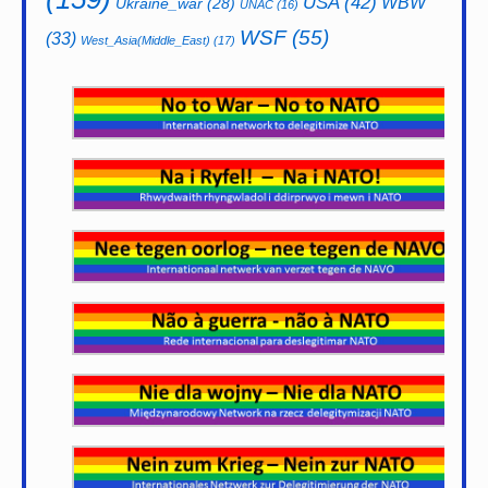
USA
(42)
WBW
Ukraine_war
(28)
UNAC
(16)
WSF
(55)
(33)
West_Asia(Middle_East)
(17)