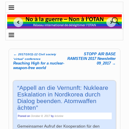
←
STOPP AIR BASE
2017/10/11-12 Civil society
Post navigation
RAMSTEIN 2017 Newsletter
‘virtual’ conference
Reaching High for a nuclear-
09_2017
→
weapon-free world
“Appell an die Vernunft: Nukleare
Eskalation in Nordkorea durch
Dialog beenden. Atomwaffen
ächten”
Posted on
October 8, 2017
by
kristine
Gemeinsamer Aufruf der Kooperation für den