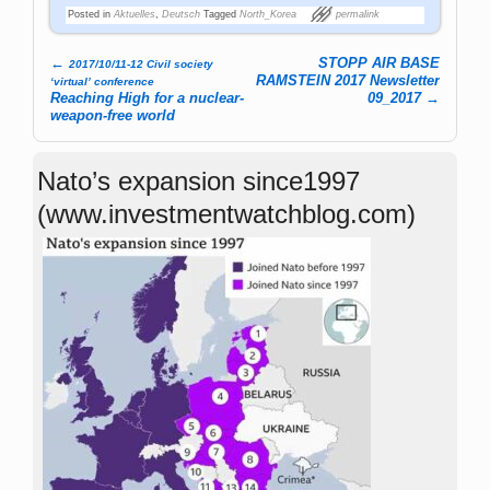
Posted in
Aktuelles
,
Deutsch
Tagged
North_Korea
permalink
←
STOPP AIR BASE
2017/10/11-12 Civil society
Post navigation
RAMSTEIN 2017 Newsletter
‘virtual’ conference
Reaching High for a nuclear-
09_2017
→
weapon-free world
Nato’s expansion since1997
(www.investmentwatchblog.com)