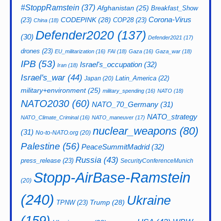
#StoppRamstein
(37)
Afghanistan
(25)
Breakfast_Show
CODEPINK
(28)
Corona-Virus
(23)
COP28
(23)
China
(18)
Defender2020
(137)
(30)
Defender2021
(17)
drones
(23)
EU_militarization
(16)
FAI
(18)
Gaza
(16)
Gaza_war
(18)
IPB
(53)
Israel's_occupation
(32)
Iran
(18)
Israel's_war
(44)
Latin_America
(22)
Japan
(20)
military+environment
(25)
military_spending
(16)
NATO
(18)
NATO2030
(60)
NATO_70_Germany
(31)
NATO_strategy
NATO_Climate_Criminal
(16)
NATO_maneuver
(17)
nuclear_weapons
(80)
(31)
No-to-NATO.org
(20)
Palestine
(56)
PeaceSummitMadrid
(32)
Russia
(43)
press_release
(23)
SecurityConferenceMunich
Stopp-AirBase-Ramstein
(20)
(240)
Ukraine
Trump
(28)
TPNW
(23)
(159)