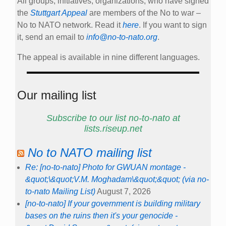
All groups, initiatives, organizations, who have signed
the
Stuttgart Appeal
are members of the No to war –
No to NATO network. Read it
here
. If you want to sign
it, send an email to
info@no-to-nato.org
.
The appeal is available in nine different languages.
Our mailing list
Subscribe to our list no-to-nato at
lists.riseup.net
No to NATO mailing list
Re: [no-to-nato] Photo for GWUAN montage -
&quot;\&quot;V.M. Moghadam\&quot;&quot; (via no-
to-nato Mailing List)
August 7, 2026
[no-to-nato] If your government is building military
bases on the ruins then it's your genocide -