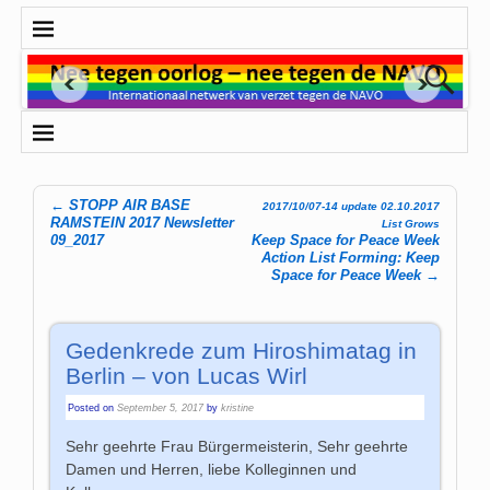
←
STOPP AIR BASE
2017/10/07-14 update 02.10.2017
Post navigation
RAMSTEIN 2017 Newsletter
List Grows
09_2017
Keep Space for Peace Week
Action List Forming: Keep
Space for Peace Week
→
Gedenkrede zum Hiroshimatag in
Berlin – von Lucas Wirl
Posted on
September 5, 2017
by
kristine
Sehr geehrte Frau Bürgermeisterin, Sehr geehrte
Damen und Herren, liebe Kolleginnen und