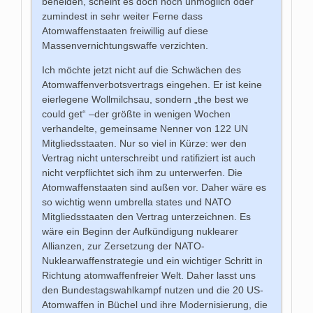
beneiden, scheint es doch noch unmöglich oder
zumindest in sehr weiter Ferne dass
Atomwaffenstaaten freiwillig auf diese
Massenvernichtungswaffe verzichten.
Ich möchte jetzt nicht auf die Schwächen des
Atomwaffenverbotsvertrags eingehen. Er ist keine
eierlegene Wollmilchsau, sondern „the best we
could get“ –der größte in wenigen Wochen
verhandelte, gemeinsame Nenner von 122 UN
Mitgliedsstaaten. Nur so viel in Kürze: wer den
Vertrag nicht unterschreibt und ratifiziert ist auch
nicht verpflichtet sich ihm zu unterwerfen. Die
Atomwaffenstaaten sind außen vor. Daher wäre es
so wichtig wenn umbrella states und NATO
Mitgliedsstaaten den Vertrag unterzeichnen. Es
wäre ein Beginn der Aufkündigung nuklearer
Allianzen, zur Zersetzung der NATO-
Nuklearwaffenstrategie und ein wichtiger Schritt in
Richtung atomwaffenfreier Welt. Daher lasst uns
den Bundestagswahlkampf nutzen und die 20 US-
Atomwaffen in Büchel und ihre Modernisierung, die