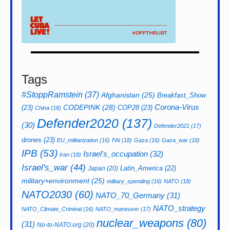
Tags
#StoppRamstein
(37)
Afghanistan
(25)
Breakfast_Show
CODEPINK
(28)
Corona-Virus
(23)
COP28
(23)
China
(18)
Defender2020
(137)
(30)
Defender2021
(17)
drones
(23)
EU_militarization
(16)
FAI
(18)
Gaza
(16)
Gaza_war
(18)
IPB
(53)
Israel's_occupation
(32)
Iran
(18)
Israel's_war
(44)
Latin_America
(22)
Japan
(20)
military+environment
(25)
military_spending
(16)
NATO
(18)
NATO2030
(60)
NATO_70_Germany
(31)
NATO_strategy
NATO_Climate_Criminal
(16)
NATO_maneuver
(17)
nuclear_weapons
(80)
(31)
No-to-NATO.org
(20)