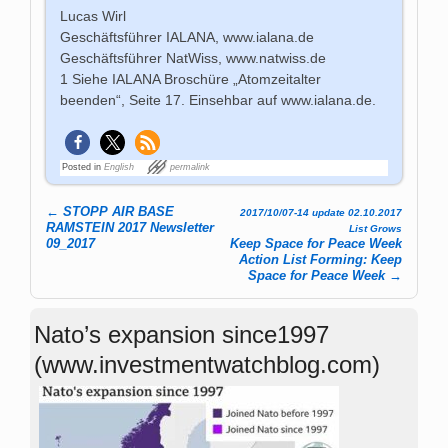
Lucas Wirl
Geschäftsführer IALANA, www.ialana.de
Geschäftsführer NatWiss, www.natwiss.de
1 Siehe IALANA Broschüre „Atomzeitalter
beenden“, Seite 17. Einsehbar auf www.ialana.de.
Posted in
English
permalink
←
STOPP AIR BASE
2017/10/07-14 update 02.10.2017
Post navigation
RAMSTEIN 2017 Newsletter
List Grows
09_2017
Keep Space for Peace Week
Action List Forming: Keep
Space for Peace Week
→
Nato’s expansion since1997
(www.investmentwatchblog.com)