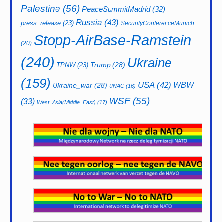
Palestine
(56)
PeaceSummitMadrid
(32)
Russia
(43)
press_release
(23)
SecurityConferenceMunich
Stopp-AirBase-Ramstein
(20)
(240)
Ukraine
Trump
(28)
TPNW
(23)
(159)
USA
(42)
WBW
Ukraine_war
(28)
UNAC
(16)
WSF
(55)
(33)
West_Asia(Middle_East)
(17)