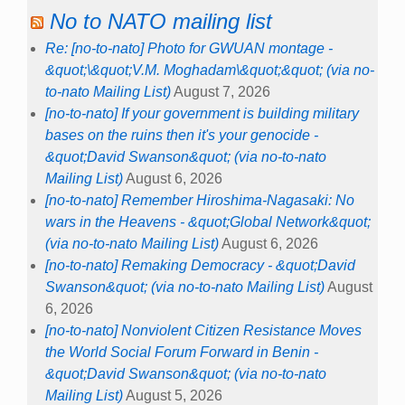
No to NATO mailing list
Re: [no-to-nato] Photo for GWUAN montage -
&quot;\&quot;V.M. Moghadam\&quot;&quot; (via no-
to-nato Mailing List)
August 7, 2026
[no-to-nato] If your government is building military
bases on the ruins then it's your genocide -
&quot;David Swanson&quot; (via no-to-nato
Mailing List)
August 6, 2026
[no-to-nato] Remember Hiroshima-Nagasaki: No
wars in the Heavens - &quot;Global Network&quot;
(via no-to-nato Mailing List)
August 6, 2026
[no-to-nato] Remaking Democracy - &quot;David
Swanson&quot; (via no-to-nato Mailing List)
August
6, 2026
[no-to-nato] Nonviolent Citizen Resistance Moves
the World Social Forum Forward in Benin -
&quot;David Swanson&quot; (via no-to-nato
Mailing List)
August 5, 2026