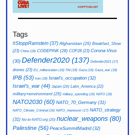
Tags
#StoppRamstein
(37)
Afghanistan
(25)
Breakfast_Show
CODEPINK
(28)
Corona-Virus
(23)
COP28
(23)
China
(18)
Defender2020
(137)
(30)
Defender2021
(17)
drones
(23)
EU_militarization
(16)
FAI
(18)
Gaza
(16)
Gaza_war
(18)
IPB
(53)
Israel's_occupation
(32)
Iran
(18)
Israel's_war
(44)
Latin_America
(22)
Japan
(20)
military+environment
(25)
military_spending
(16)
NATO
(18)
NATO2030
(60)
NATO_70_Germany
(31)
NATO_strategy
NATO_Climate_Criminal
(16)
NATO_maneuver
(17)
nuclear_weapons
(80)
(31)
No-to-NATO.org
(20)
Palestine
(56)
PeaceSummitMadrid
(32)