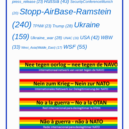
Russia
(43)
press_release
(23)
SecurityConferenceMunich
Stopp-AirBase-Ramstein
(20)
(240)
Ukraine
Trump
(28)
TPNW
(23)
(159)
USA
(42)
WBW
Ukraine_war
(28)
UNAC
(16)
WSF
(55)
(33)
West_Asia(Middle_East)
(17)