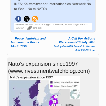
INES; Ko-Vorsitzender Internationales Netzwerk No
to War – No to NATO)
Posted in
Aktuelles
,
Deutsch
Tagged
CODEPINK
,
Frauen
,
Stopp-AirBase-
Ramstein
permalink
←
Peace, feminism and
A Call For Actions
Post navigation
humanism – this is
Warszawa 8-10 July 2016
CODEPINK
During the NATO Summit in Warsaw
→
July 8-9 2016
Nato’s expansion since1997
(www.investmentwatchblog.com)