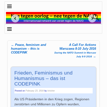
←
Peace, feminism and
A Call For Actions
Post navigation
humanism – this is
Warszawa 8-10 July 2016
CODEPINK
During the NATO Summit in Warsaw
→
July 8-9 2016
Frieden, Feminismus und
Humanismus – das ist
CODEPINK
Posted on
February 23, 2016
by
kristine
Als US Präsidenten in den Krieg zogen, Regionen
zerstörten und Millionen zu Opfern wurden,