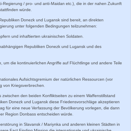
ti-Regierung / pro- und anti-Maidan etc.), die in der nahen Zukunft
stattfinden würde.
epubliken Donezk und Lugansk sind bereit, an direkten
gierung unter folgenden Bedingungen teilzunehmen:
fern und inhaftierten ukrainischen Soldaten.
unabhängigen Republiken Donezk und Lugansk und des
, um die kontinuierlichen Angriffe auf Flüchtlinge und andere Teile
nationales Aufsichtsgremium der natürlichen Ressourcen (vor
ng von Kriegsverbrechen.
 zwischen den beiden Konfliktseiten zu einem Waffenstillstand
liken Donezk und Lugansk diese Friedensvorschläge akzeptieren
ag für eine neue Verfassung der Bevölkerung vorlegen, die dann
 der Region Donbass entscheiden würde.
rstörung in Slavansk / Mariynka und anderen kleinen Städten in
re Fact Finding Mission die internationale und ukrainische