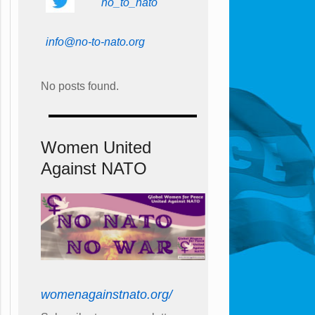
no_to_nato
info@no-to-nato.org
No posts found.
Women United
Against NATO
womenagainstnato.org/