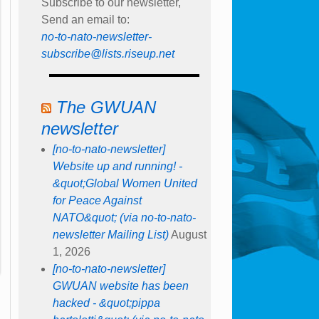
Subscribe to our newsletter,
Send an email to:
no-to-nato-newsletter-
subscribe@lists.riseup.net
The GWUAN
newsletter
[no-to-nato-newsletter]
Website up and running! -
&quot;Global Women United
for Peace Against
NATO&quot; (via no-to-nato-
newsletter Mailing List)
August
1, 2026
[no-to-nato-newsletter]
GWUAN website has been
hacked - &quot;pippa