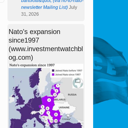
bartolotti&quot; (via no-to-nato-
newsletter Mailing List)
July
31, 2026
Nato’s expansion
since1997
(www.investmentwatchbl
og.com)