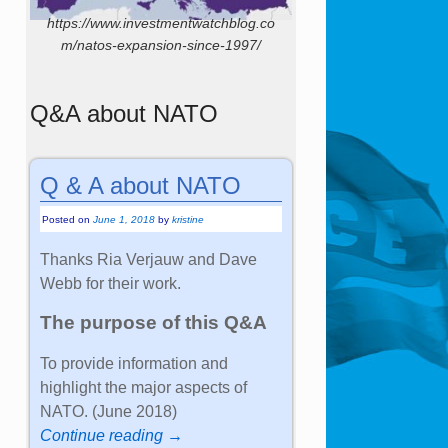
https://www.investmentwatchblog.co
m/natos-expansion-since-1997/
Q&A about NATO
Q & A about NATO
Posted on
June 1, 2018
by
kristine
Thanks Ria Verjauw and Dave
Webb for their work.
The purpose of this Q&A
To provide information and
highlight the major aspects of
NATO. (June 2018)
Continue reading →