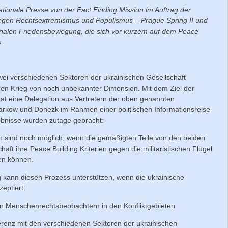
ationale Presse von der Fact Finding Mission im Auftrag der
egen Rechtsextremismus und Populismus – Prague Spring II und
onalen Friedensbewegung, die sich vor kurzem auf dem Peace
n
ei verschiedenen Sektoren der ukrainischen Gesellschaft
igen Krieg von noch unbekannter Dimension. Mit dem Ziel der
at eine Delegation aus Vertretern der oben genannten
harkow und Donezk im Rahmen einer politischen Informationsreise
bnisse wurden zutage gebracht:
n sind noch möglich, wenn die gemäßigten Teile von den beiden
chaft ihre Peace Building Kriterien gegen die militaristischen Flügel
zen können.
 kann diesen Prozess unterstützen, wenn die ukrainische
eptiert:
on Menschenrechtsbeobachtern in den Konfliktgebieten
erenz mit den verschiedenen Sektoren der ukrainischen