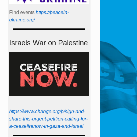
Find events
https://peace­in­
ukraine.org/
Israels War on Palestine
https://www.change.org/p/sign-and-
share-this-urgent-petition-calling-for-
a-ceasefirenow-in-gaza-and-israel