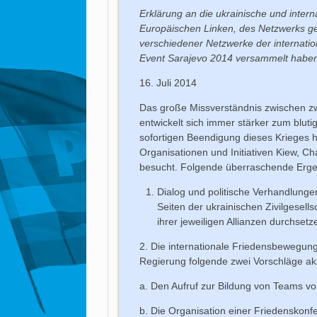
Erklärung an die ukrainische und intern
Europäischen Linken, des Netzwerks g
verschiedener Netzwerke der internati
Event Sarajevo 2014 versammelt habe
16. Juli 2014
Das große Missverständnis zwischen zw
entwickelt sich immer stärker zum blut
sofortigen Beendigung dieses Krieges h
Organisationen und Initiativen Kiew, C
besucht. Folgende überraschende Erge
Dialog und politische Verhandlunge
Seiten der ukrainischen Zivilgesells
ihrer jeweiligen Allianzen durchset
2. Die internationale Friedensbewegung
Regierung folgende zwei Vorschläge akz
a. Den Aufruf zur Bildung von Teams v
b. Die Organisation einer Friedenskonf