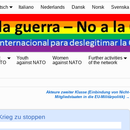
tsch
Italiano
Nederlands
Dansk
Norsk
Svenska
:
Youth
Women
Further activities
ATO
against NATO
against NATO
of the network
Akteure zweiter Klasse (Einbindung von Nicht-
Mitgliedstaaten in die EU-Militärpolitik)
→
Krieg zu stoppen