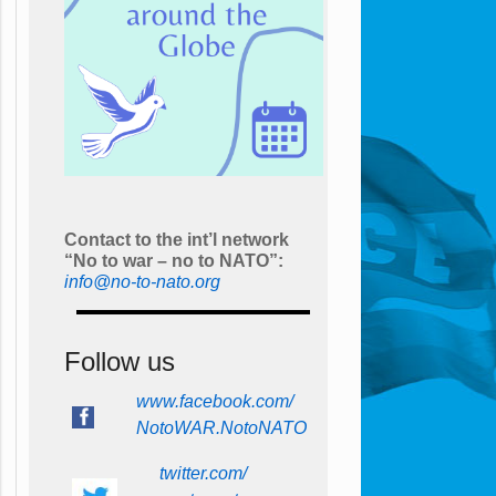
Contact to the int’l network
“No to war – no to NATO”:
info@no-to-nato.org
Follow us
www.facebook.com/
NotoWAR.NotoNATO
twitter.com/