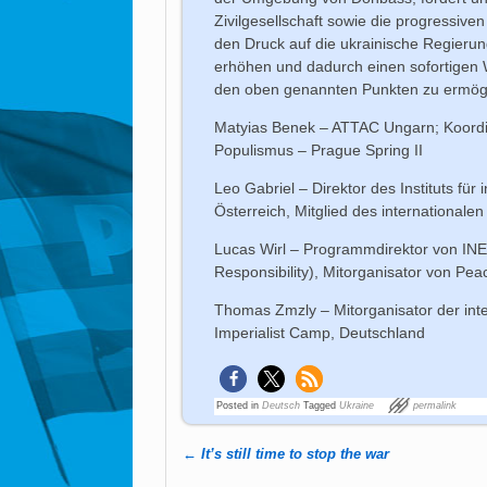
Zivilgesellschaft sowie die progressiv
den Druck auf die ukrainische Regieru
erhöhen und dadurch einen sofortigen 
den oben genannten Punkten zu ermög
Matyias Benek – ATTAC Ungarn; Koordi
Populismus – Prague Spring II
Leo Gabriel – Direktor des Instituts fü
Österreich, Mitglied des international
Lucas Wirl – Programmdirektor von INES
Responsibility), Mitorganisator von Pe
Thomas Zmzly – Mitorganisator der int
Imperialist Camp, Deutschland
Posted in
Deutsch
Tagged
Ukraine
permalink
←
It’s still time to stop the war
Post navigation