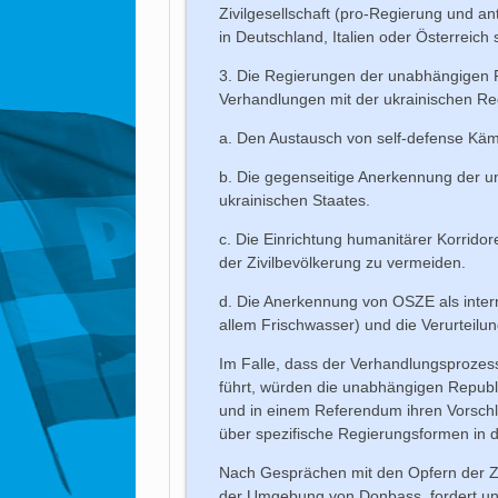
Zivilgesellschaft (pro-Regierung und an
in Deutschland, Italien oder Österreich 
3. Die Regierungen der unabhängigen R
Verhandlungen mit der ukrainischen Re
a. Den Austausch von self-defense Kämp
b. Die gegenseitige Anerkennung der 
ukrainischen Staates.
c. Die Einrichtung humanitärer Korridore
der Zivilbevölkerung zu vermeiden.
d. Die Anerkennung von OSZE als inter
allem Frischwasser) und die Verurteilu
Im Falle, dass der Verhandlungsprozess
führt, würden die unabhängigen Repub
und in einem Referendum ihren Vorschl
über spezifische Regierungsformen in
Nach Gesprächen mit den Opfern der Ze
der Umgebung von Donbass, fordert unse