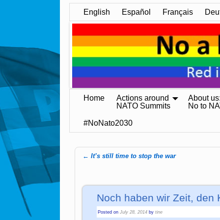
English
Español
Français
Deu
Home
Actions around
About us
NATO Summits
No to N
#NoNato2030
←
It’s still time to stop the war
Post navigation
Noch haben wir Zeit, den 
Posted on
July 28, 2014
by
tine