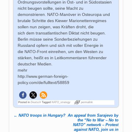
Ordnungsvorstellungen in Ost- und in Südostasien
nicht beugen sollte, seine Macht zu
demonstrieren. NATO-Manöver in Osteuropa und
brutale Schritte des Kiewer Marionettenregimes
sollen nun zeigen, was Kräften droht, die
sich dem transatlantischen Diktat nicht beugen.
Berlin müsse seine Sonderbeziehungen zu
Russland opfern und sich mit voller Energie in
die NATO-Front einreihen, um den Westen zu
stärken, heißt es in Leitkommentaren führender
deutscher Medien.
mehr
http://www.german-foreign-
policy.com/de/fulltext/58859
Posted in
Deutsch
Tagged
NATO_strategy
permalink
←
NATO troops in Hungary?
An appeal from Sarajevo by
Post navigation
the “No to War – No to
NATO” network – Protest
against NATO, join us in