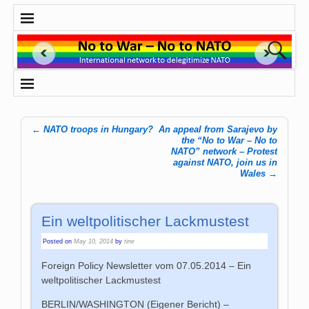
←
NATO troops in Hungary?
An appeal from Sarajevo by
Post navigation
the “No to War – No to
NATO” network – Protest
against NATO, join us in
Wales
→
Ein weltpolitischer Lackmustest
Posted on
May 10, 2014
by
tine
Foreign Policy Newsletter vom 07.05.2014 – Ein
weltpolitischer Lackmustest
BERLIN/WASHINGTON (Eigener Bericht) –