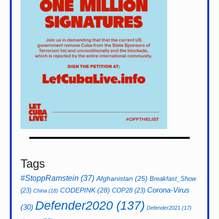
Tags
#StoppRamstein
(37)
Afghanistan
(25)
Breakfast_Show
CODEPINK
(28)
Corona-Virus
(23)
COP28
(23)
China
(18)
Defender2020
(137)
(30)
Defender2021
(17)