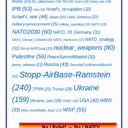
drones
(23)
EU_militarization
(16)
FAI
(18)
Gaza
(16)
Gaza_war
(18)
IPB
(53)
Israel's_occupation
(32)
Iran
(18)
Israel's_war
(44)
Latin_America
(22)
Japan
(20)
military+environment
(25)
military_spending
(16)
NATO
(18)
NATO2030
(60)
NATO_70_Germany
(31)
NATO_strategy
NATO_Climate_Criminal
(16)
NATO_maneuver
(17)
nuclear_weapons
(80)
(31)
No-to-NATO.org
(20)
Palestine
(56)
PeaceSummitMadrid
(32)
Russia
(43)
press_release
(23)
SecurityConferenceMunich
Stopp-AirBase-Ramstein
(20)
(240)
Ukraine
Trump
(28)
TPNW
(23)
(159)
USA
(42)
WBW
Ukraine_war
(28)
UNAC
(16)
WSF
(55)
(33)
West_Asia(Middle_East)
(17)