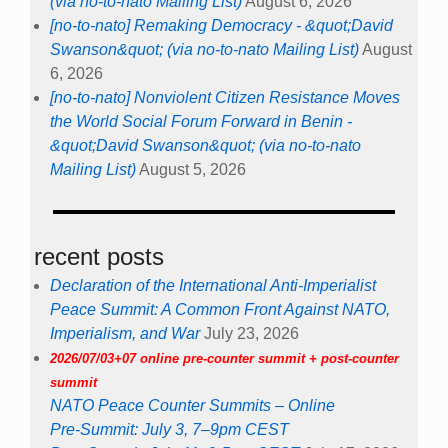
(via no-to-nato Mailing List)
August 6, 2026
[no-to-nato] Remaking Democracy - &quot;David
Swanson&quot; (via no-to-nato Mailing List)
August
6, 2026
[no-to-nato] Nonviolent Citizen Resistance Moves
the World Social Forum Forward in Benin -
&quot;David Swanson&quot; (via no-to-nato
Mailing List)
August 5, 2026
recent posts
Declaration of the International Anti-Imperialist
Peace Summit: A Common Front Against NATO,
Imperialism, and War
July 23, 2026
2026/07/03+07 online pre-counter summit + post-counter
summit
NATO Peace Counter Summits – Online
Pre-Summit: July 3, 7–9pm CEST