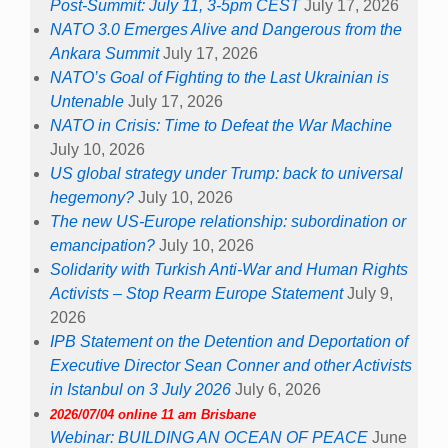
Post-Summit: July 11, 3-5pm CEST
July 17, 2026
NATO 3.0 Emerges Alive and Dangerous from the
Ankara Summit
July 17, 2026
NATO’s Goal of Fighting to the Last Ukrainian is
Untenable
July 17, 2026
NATO in Crisis: Time to Defeat the War Machine
July 10, 2026
US global strategy under Trump: back to universal
hegemony?
July 10, 2026
The new US-Europe relationship: subordination or
emancipation?
July 10, 2026
Solidarity with Turkish Anti-War and Human Rights
Activists – Stop Rearm Europe Statement
July 9,
2026
IPB Statement on the Detention and Deportation of
Executive Director Sean Conner and other Activists
in Istanbul on 3 July 2026
July 6, 2026
2026/07/04 online 11 am Brisbane
Webinar: BUILDING AN OCEAN OF PEACE
June