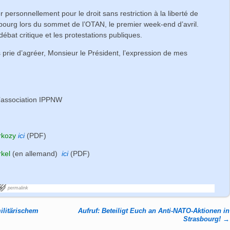
rsonnellement pour le droit sans restriction à la liberté de
ourg lors du sommet de l’OTAN, le premier week-end d’avril.
ébat critique et les protestations publiques.
s prie d’agréer, Monsieur le Président, l’expression de mes
l’association IPPNW
rkozy
ici
(PDF)
rkel
(en allemand)
ici
(PDF)
permalink
ilitärischem
Aufruf: Beteiligt Euch an Anti-NATO-Aktionen in
Strasbourg!
→