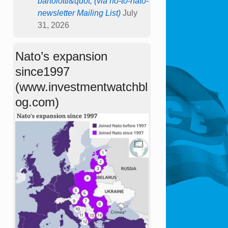
bartolotti&quot; (via no-to-nato-
newsletter Mailing List)
July
31, 2026
Nato’s expansion
since1997
(www.investmentwatchbl
og.com)