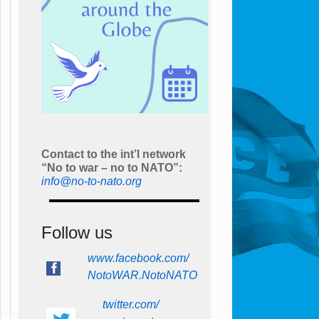
Contact to the int’l network
“No to war – no to NATO”:
info@no-to-nato.org
Follow us
www.facebook.com/
NotoWAR.NotoNATO
twitter.com/