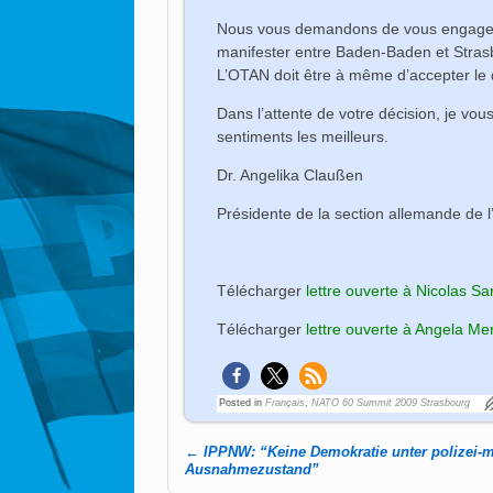
Nous vous demandons de vous engager pe
manifester entre Baden-Baden et Strasb
L’OTAN doit être à même d’accepter le d
Dans l’attente de votre décision, je vou
sentiments les meilleurs.
Dr. Angelika Claußen
Présidente de la section allemande de 
Télécharger
lettre ouverte à Nicolas Sa
Télécharger
lettre ouverte à Angela Me
Posted in
Français
,
NATO 60 Summit 2009 Strasbourg
←
IPPNW: “Keine Demokratie unter polizei-m
Post navigation
Ausnahmezustand”