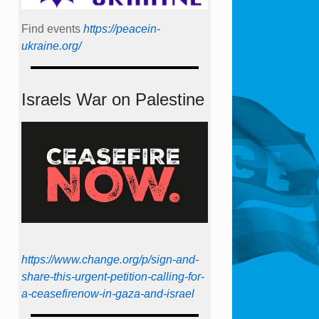
Find events
https://peace­in­
ukraine.org/
Israels War on Palestine
https://www.change.org/p/sign-and-
share-this-urgent-petition-calling-for-
a-ceasefirenow-in-gaza-and-israel