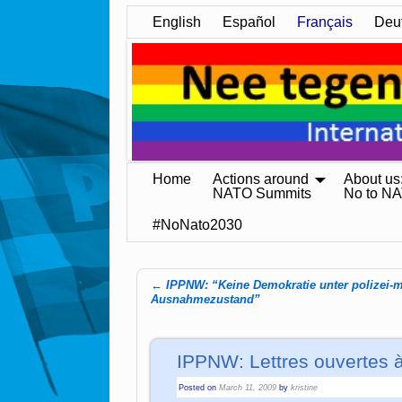
English
Español
Français
Deu
Home
Actions around
About us
NATO Summits
No to N
#NoNato2030
←
IPPNW: “Keine Demokratie unter polizei-m
Post navigation
Ausnahmezustand”
IPPNW: Lettres ouvertes à
Posted on
March 11, 2009
by
kristine