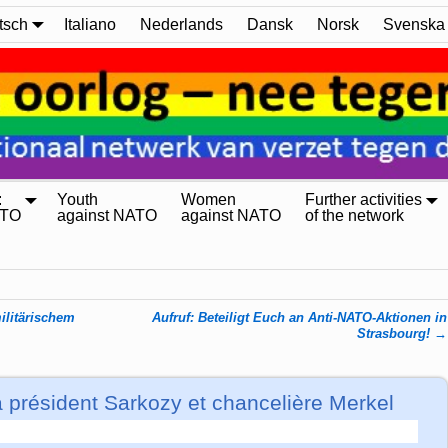
tsch
Italiano
Nederlands
Dansk
Norsk
Svenska
:
Youth
Women
Further activities
ATO
against NATO
against NATO
of the network
ilitärischem
Aufruf: Beteiligt Euch an Anti-NATO-Aktionen in
Strasbourg!
→
 président Sarkozy et chancelière Merkel