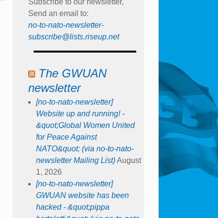
Subscribe to our newsletter,
Send an email to:
no-to-nato-newsletter-
subscribe@lists.riseup.net
The GWUAN
newsletter
[no-to-nato-newsletter]
Website up and running! -
&quot;Global Women United
for Peace Against
NATO&quot; (via no-to-nato-
newsletter Mailing List)
August
1, 2026
[no-to-nato-newsletter]
GWUAN website has been
hacked - &quot;pippa