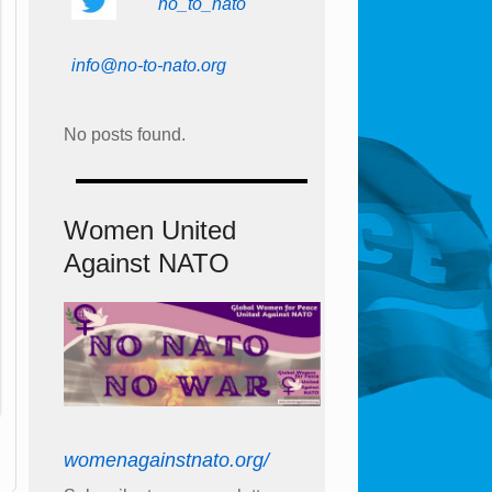
no_to_nato
info@no-to-nato.org
No posts found.
Women United
Against NATO
womenagainstnato.org/