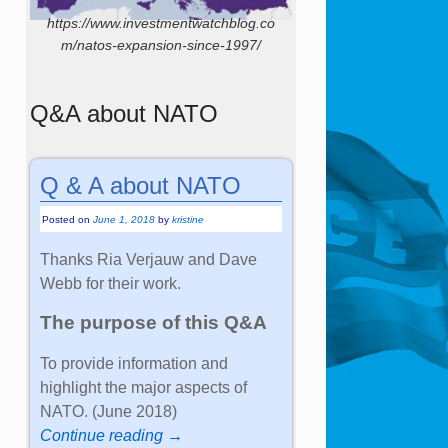
https://www.investmentwatchblog.co
m/natos-expansion-since-1997/
Q&A about NATO
Q & A about NATO
Posted on
June 1, 2018
by
kristine
Thanks Ria Verjauw and Dave
Webb for their work.
The purpose of this Q&A
To provide information and
highlight the major aspects of
NATO. (June 2018)
Continue reading →