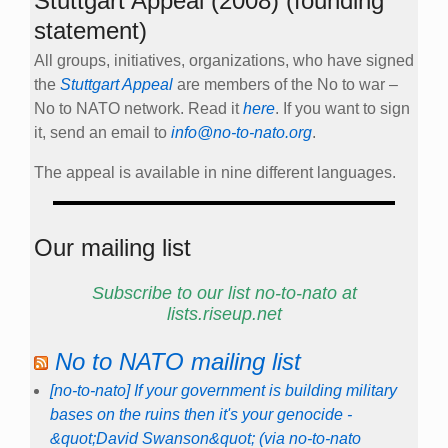
Stuttgart Appeal (2008) (founding
statement)
All groups, initiatives, organizations, who have signed
the
Stuttgart Appeal
are members of the No to war –
No to NATO network. Read it
here
. If you want to sign
it, send an email to
info@no-to-nato.org
.
The appeal is available in nine different languages.
Our mailing list
Subscribe to our list no-to-nato at
lists.riseup.net
No to NATO mailing list
[no-to-nato] If your government is building military
bases on the ruins then it's your genocide -
&quot;David Swanson&quot; (via no-to-nato