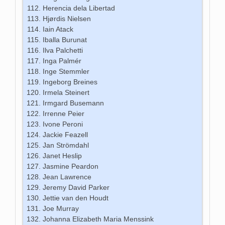
Herencia dela Libertad
Hjørdis Nielsen
Iain Atack
Iballa Burunat
Ilva Palchetti
Inga Palmér
Inge Stemmler
Ingeborg Breines
Irmela Steinert
Irmgard Busemann
Irrenne Peier
Ivone Peroni
Jackie Feazell
Jan Strömdahl
Janet Heslip
Jasmine Peardon
Jean Lawrence
Jeremy David Parker
Jettie van den Houdt
Joe Murray
Johanna Elizabeth Maria Menssink