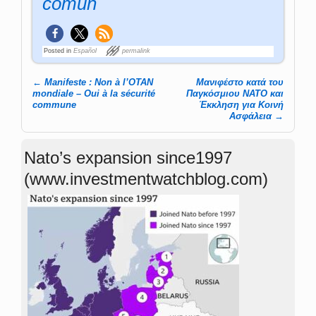
común
Posted in
Español
permalink
←
Manifeste : Non à l’OTAN
Μανιφέστο κατά του
Post navigation
mondiale – Oui à la sécurité
Παγκόσμιου ΝΑΤΟ και
commune
Έκκληση για Κοινή
Ασφάλεια
→
Nato’s expansion since1997
(www.investmentwatchblog.com)