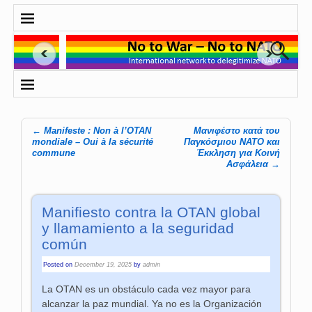
←
Manifeste : Non à l’OTAN
Μανιφέστο κατά του
Post navigation
mondiale – Oui à la sécurité
Παγκόσμιου ΝΑΤΟ και
commune
Έκκληση για Κοινή
Ασφάλεια
→
Manifiesto contra la OTAN global
y llamamiento a la seguridad
común
Posted on
December 19, 2025
by
admin
La OTAN es un obstáculo cada vez mayor para
alcanzar la paz mundial. Ya no es la Organización