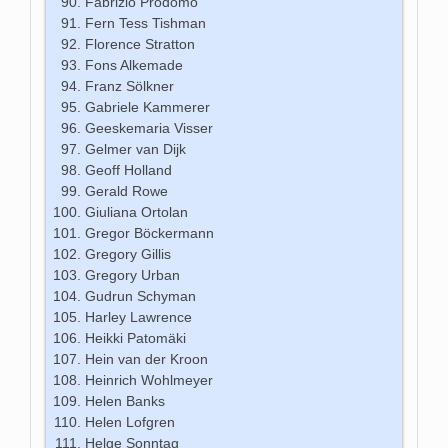
Fabrizio Prodomo
Fern Tess Tishman
Florence Stratton
Fons Alkemade
Franz Sölkner
Gabriele Kammerer
Geeskemaria Visser
Gelmer van Dijk
Geoff Holland
Gerald Rowe
Giuliana Ortolan
Gregor Böckermann
Gregory Gillis
Gregory Urban
Gudrun Schyman
Harley Lawrence
Heikki Patomäki
Hein van der Kroon
Heinrich Wohlmeyer
Helen Banks
Helen Lofgren
Helge Sonntag