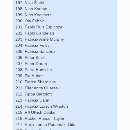
Nika Šintić
Nina Karimy
Nina Koevoets
Ola Friholt
Pablo Ruiz Espinoza
Paolo Candelari
Patricia Anne Murphy
Patricia Foley
Patricia Sanchez
Peter Bock
Peter Doran
Petra Hunsche
Pia Huber
Pierce Sharelove
Pilar Anita Quarzell
Pippa Bartolotti
Patricia Cann
Patricia Lzrson Winston
RA Ullrich Dobke
Rachel Reesor-Taylor
Raija-Leena Punamäki-Gitai