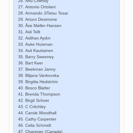
Anu Chenoy
Antonio Ortolani
Armando JiTetsu Tesar
Arturo Desimone
Åse Møller-Hansen
Asli Telli
Aslihan Aydın
Auke Huisman
Auli Kautiainen
Barry Sweeney
Bart Keer
Beekman Janny
Biljana Vankovska
Birgitta Hedström
Bosco Blatter
Brenda Thompson
Birgit Schoer
C Critchley
Carole Woodhall
Cathy Carpenter
Celia Schmidt
Charenec (Canada)