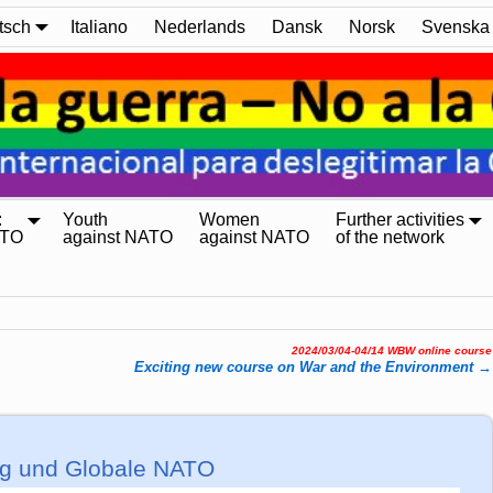
tsch
Italiano
Nederlands
Dansk
Norsk
Svenska
:
Youth
Women
Further activities
ATO
against NATO
against NATO
of the network
2024/03/04-04/14 WBW online course
Exciting new course on War and the Environment
→
ung und Globale NATO