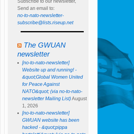
Subscribe to our newsletter,
Send an email to:
no-to-nato-newsletter-
subscribe@lists.riseup.net
The GWUAN
newsletter
[no-to-nato-newsletter]
Website up and running! -
&quot;Global Women United
for Peace Against
NATO&quot; (via no-to-nato-
newsletter Mailing List)
August
1, 2026
[no-to-nato-newsletter]
GWUAN website has been
hacked - &quot;pippa