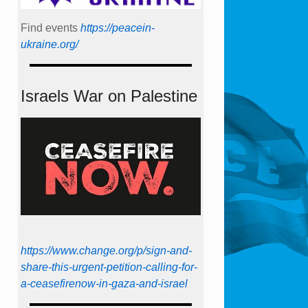
Find events
https://peace­in­
ukraine.org/
Israels War on Palestine
https://www.change.org/p/sign-and-
share-this-urgent-petition-calling-for-
a-ceasefirenow-in-gaza-and-israel