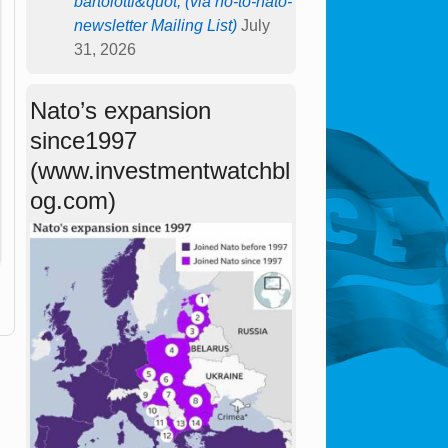
bartolotti&quot; (via no-to-nato-
newsletter Mailing List)
July
31, 2026
Nato’s expansion
since1997
(www.investmentwatchbl
og.com)