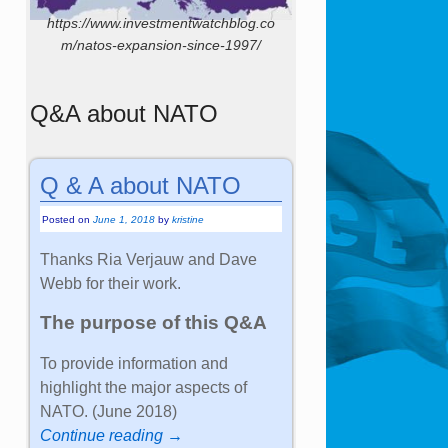
https://www.investmentwatchblog.co
m/natos-expansion-since-1997/
Q&A about NATO
Q & A about NATO
Posted on
June 1, 2018
by
kristine
Thanks Ria Verjauw and Dave
Webb for their work.
The purpose of this Q&A
To provide information and
highlight the major aspects of
NATO. (June 2018)
Continue reading →