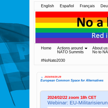
English
Español
Français
Deu
Home
Actions around
About us
NATO Summits
No to N
#NoNato2030
←
2024/04/26-28
Post navigation
Euro­pean Com­mon Space for Alter­na­ti­ves
2024/02/22 zoom 18h CET
Webinar: EU-Militarisier