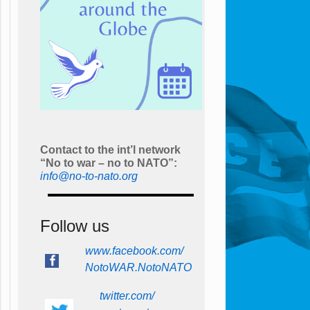
Contact to the int’l network
“No to war – no to NATO”:
info@no-to-nato.org
Follow us
www.facebook.com/
NotoWAR.NotoNATO
twitter.com/