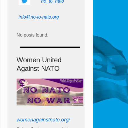
no_to_nato
info@no-to-nato.org
No posts found.
Women United
Against NATO
womenagainstnato.org/