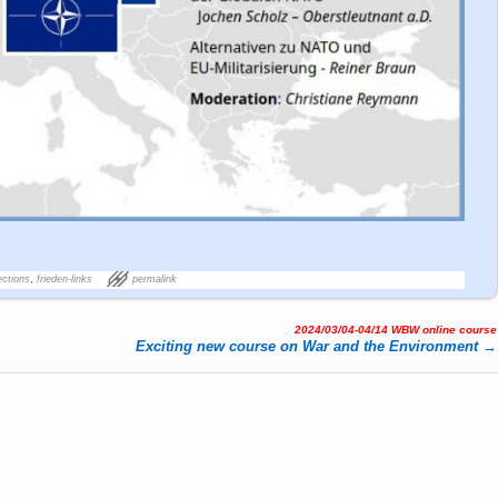
ections
,
frieden-links
permalink
2024/03/04-04/14 WBW online course
Exciting new course on War and the Environment
→