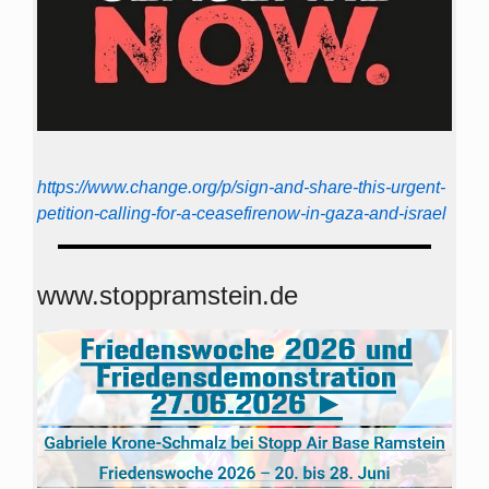
https://www.change.org/p/sign-and-share-this-urgent-
petition-calling-for-a-ceasefirenow-in-gaza-and-israel
www.stoppramstein.de