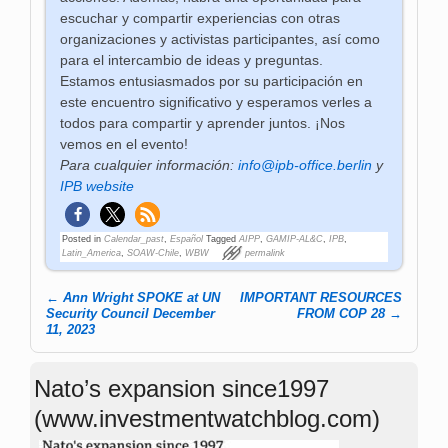
escuchar y compartir experiencias con otras
organizaciones y activistas participantes, así como
para el intercambio de ideas y preguntas.
Estamos entusiasmados por su participación en
este encuentro significativo y esperamos verles a
todos para compartir y aprender juntos. ¡Nos
vemos en el evento!
Para cualquier información:
info@ipb-office.berlin
y
IPB website
Posted in
Calendar_past
,
Español
Tagged
AIPP
,
GAMIP-AL&C
,
IPB
,
Latin_America
,
SOAW-Chile
,
WBW
permalink
←
Ann Wright SPOKE at UN
IMPORTANT RESOURCES
Post navigation
Security Council December
FROM COP 28
→
11, 2023
Nato’s expansion since1997
(www.investmentwatchblog.com)