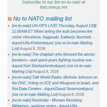
Subscribe to our list no-to-nato at
lists.riseup.net
No to NATO mailing list
[no-to-nato] UN-OPS LIVE! Thursday, August 13@
11:00AM ET When telling the truth becomes the
crime: Hiroshima. Nagasaki. Eatherly. Burchett. -
&quot;Ulla Klotzer&quot; (via no-to-nato Mailing
List)
August 9, 2026
[no-to-nato] The chaplain who blessed the atomic
bombers—and spent years fighting nuclear war -
&quot;Yurii Sheliazhenko&quot; (via no-to-nato
Mailing List)
August 8, 2026
[no-to-nato] Talk World Radio: Michele Johnson on
the DNC Voting on ICE and Weapons to Israel, and
Not Data Centers - &quot;David Swanson&quot;
(via no-to-nato Mailing List)
August 8, 2026
[no-to-nato] Reminder - Women Resisting
Militarism - webinar series - &quot;Ulla