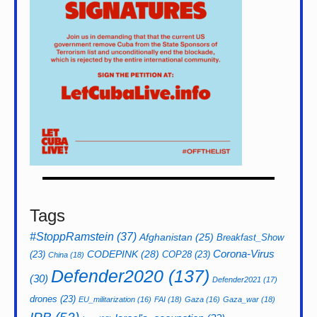
Tags
#StoppRamstein
(37)
Afghanistan
(25)
Breakfast_Show
CODEPINK
(28)
Corona-Virus
(23)
COP28
(23)
China
(18)
Defender2020
(137)
(30)
Defender2021
(17)
drones
(23)
EU_militarization
(16)
FAI
(18)
Gaza
(16)
Gaza_war
(18)