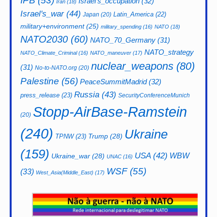
IPB
(53)
Israel's_occupation
(32)
Iran
(18)
Israel's_war
(44)
Latin_America
(22)
Japan
(20)
military+environment
(25)
military_spending
(16)
NATO
(18)
NATO2030
(60)
NATO_70_Germany
(31)
NATO_strategy
NATO_Climate_Criminal
(16)
NATO_maneuver
(17)
nuclear_weapons
(80)
(31)
No-to-NATO.org
(20)
Palestine
(56)
PeaceSummitMadrid
(32)
Russia
(43)
press_release
(23)
SecurityConferenceMunich
Stopp-AirBase-Ramstein
(20)
(240)
Ukraine
Trump
(28)
TPNW
(23)
(159)
USA
(42)
WBW
Ukraine_war
(28)
UNAC
(16)
WSF
(55)
(33)
West_Asia(Middle_East)
(17)