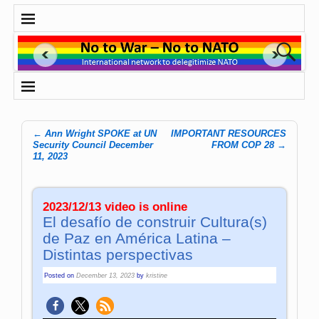
←
Ann Wright SPOKE at UN
IMPORTANT RESOURCES
Post navigation
Security Council December
FROM COP 28
→
11, 2023
2023/12/13 video is online
El desafío de con­struir Cul­tu­ra(s)
de Paz en Amé­rica La­tina –
Distintas perspectivas
Posted on
December 13, 2023
by
kristine