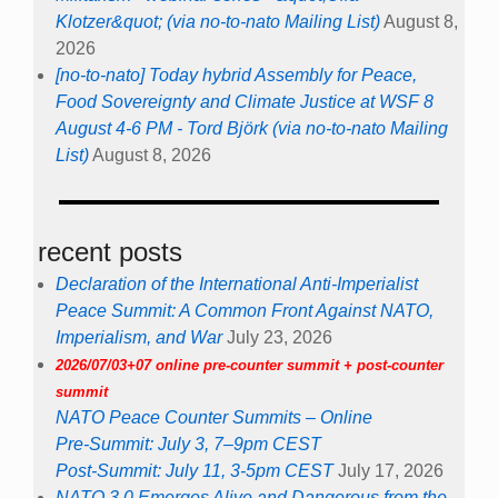
Klotzer&quot; (via no-to-nato Mailing List)
August 8,
2026
[no-to-nato] Today hybrid Assembly for Peace,
Food Sovereignty and Climate Justice at WSF 8
August 4-6 PM - Tord Björk (via no-to-nato Mailing
List)
August 8, 2026
recent posts
Declaration of the International Anti-Imperialist
Peace Summit: A Common Front Against NATO,
Imperialism, and War
July 23, 2026
2026/07/03+07 online pre-counter summit + post-counter
summit
NATO Peace Counter Summits – Online
Pre-Summit: July 3, 7–9pm CEST
Post-Summit: July 11, 3-5pm CEST
July 17, 2026
NATO 3.0 Emerges Alive and Dangerous from the