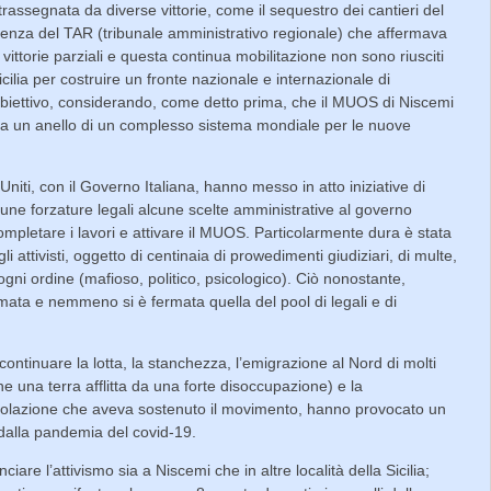
rassegnata da diverse vittorie, come il sequestro dei cantieri del
tenza del TAR (tribunale amministrativo regionale) che affermava
 vittorie parziali e questa continua mobilitazione non sono riusciti
ilia per costruire un fronte nazionale e internazionale di
l’obiettivo, considerando, come detto prima, che il MUOS di Niscemi
 ma un anello di un complesso sistema mondiale per le nuove
Uniti, con il Governo Italiana, hanno messo in atto iniziative di
lcune forzature legali alcune scelte amministrative al governo
ompletare i lavori e attivare il MUOS. Particolarmente dura è stata
li attivisti, oggetto di centinaia di prowedimenti giudiziari, di multe,
di ogni ordine (mafioso, politico, psicologico). Ciò nonostante,
mata e nemmeno si è fermata quella del pool di legali e di
continuare la lotta, la stanchezza, l’emigrazione al Nord di molti
mane una terra afflitta da una forte disoccupazione) e la
polazione che aveva sostenuto il movimento, hanno provocato un
 dalla pandemia del covid-19.
ciare l’attivismo sia a Niscemi che in altre località della Sicilia;