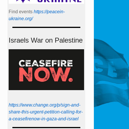
Find events
https://peace­in­
ukraine.org/
Israels War on Palestine
https://www.change.org/p/sign-and-
share-this-urgent-petition-calling-for-
a-ceasefirenow-in-gaza-and-israel