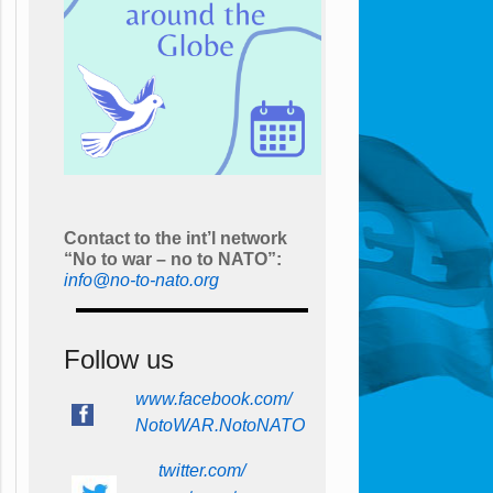
Contact to the int’l network
“No to war – no to NATO”:
info@no-to-nato.org
Follow us
www.facebook.com/
NotoWAR.NotoNATO
twitter.com/