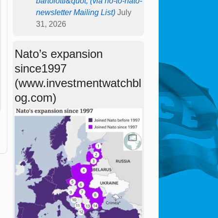
bartolotti&quot; (via no-to-nato-
newsletter Mailing List)
July
31, 2026
Nato’s expansion
since1997
(www.investmentwatchbl
og.com)