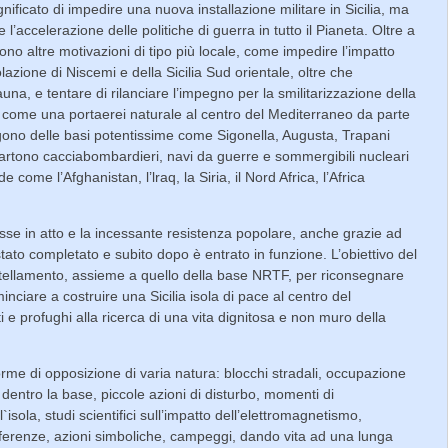
nificato di impedire una nuova installazione militare in Sicilia, ma
e l’accelerazione delle politiche di guerra in tutto il Pianeta. Oltre a
no altre motivazioni di tipo più locale, come impedire l’impatto
azione di Niscemi e della Sicilia Sud orientale, oltre che
auna, e tentare di rilanciare l’impegno per la smilitarizzazione della
ata come una portaerei naturale al centro del Mediterraneo da parte
ono delle basi potentissime come Sigonella, Augusta, Trapani
tono cacciabombardieri, navi da guerre e sommergibili nucleari
 come l’Afghanistan, l’lraq, la Siria, il Nord Africa, l’Africa
sse in atto e la incessante resistenza popolare, anche grazie ad
stato completato e subito dopo è entrato in funzione. L’obiettivo del
ellamento, assieme a quello della base NRTF, per riconsegnare
nciare a costruire una Sicilia isola di pace al centro del
 e profughi alla ricerca di una vita dignitosa e non muro della
orme di opposizione di varia natura: blocchi stradali, occupazione
 dentro la base, piccole azioni di disturbo, momenti di
isola, studi scientifici sull’impatto dell’elettromagnetismo,
onferenze, azioni simboliche, campeggi, dando vita ad una lunga