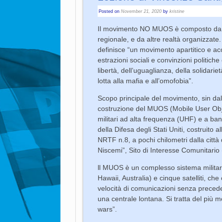
Posted on
November 21, 2020
by
kristine
Il movimento NO MUOS è composto da una
regionale, e da altre realtà organizzate
definisce “un movimento apartitico e aco
estrazioni sociali e convinzioni politiche
libertà, dell’uguaglianza, della solidariet
lotta alla mafia e all’omofobia”.
Scopo principale del movimento, sin dall
costruzione del MUOS (Mobile User Obje
militari ad alta frequenza (UHF) e a ban
della Difesa degli Stati Uniti, costruito
NRTF n.8, a pochi chilometri dalla città
Niscemi”, Sito di Interesse Comunitario 
ll MUOS è un complesso sistema militare p
Hawaii, Australia) e cinque satelliti, c
velocità di comunicazioni senza precede
una centrale lontana. Si tratta del più 
wars”.