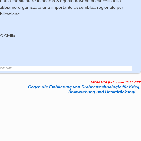
rnati a manifestare lo scorso 8 agosto davanti ai cancelli della
e abbiamo organizzato una importante assemblea regionale per
bilitazione.
 Sicilia
permalink
2020/11/26 jitsi online 18:30 CET
Gegen die Etablierung von Drohnentechnologie für Krieg,
Überwachung und Unterdrückung!
→