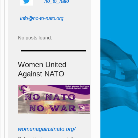
no_to_nato
info@no-to-nato.org
No posts found.
Women United
Against NATO
womenagainstnato.org/