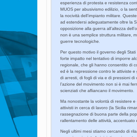
esperienza di protesta e resistenza cont
MUOS per abusivismo edilizio, o la sen
la nocività dell’impianto militare. Queste
ad estendersi adeguatamente oltre la Sic
opposizione alla guerra all’altezza del
non è una semplice struttura militare,
guerre tecnologiche.
Per questo motivo il governo degli Stati 
forte impatto nel tentativo di imporre a
regionale, che gli hanno consentito di c
ed è la repressione contro le attiviste e g
di arresti, di fogli di via e di pressioni 
l’azione del movimento non si è mai fer
scienziati che aﬂiancano il movimento.
Ma nonostante la volontà di resistere e 
attivisti in cerca di lavoro (la Sicilia ri
rassegnazione di buona parte della po
rallentamento delle attività, accentuato
Negli ultimi mesi stiamo cercando di rilan