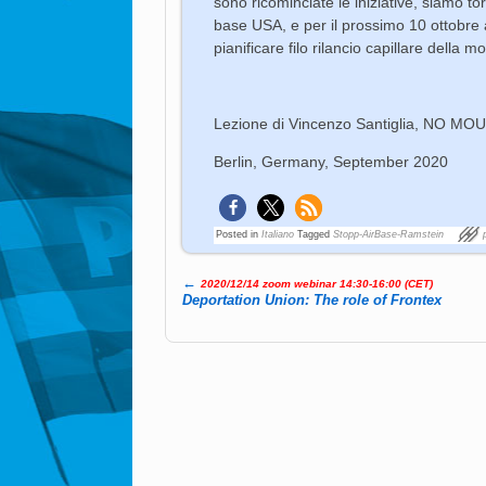
sono ricominciate le iniziative, siamo to
base USA, e per il prossimo 10 ottobr
pianificare filo rilancio capillare della mo
Lezione di Vincenzo Santiglia, NO MOUS
Berlin, Germany, September 2020
Posted in
Italiano
Tagged
Stopp-AirBase-Ramstein
←
2020/12/14 zoom webinar 14:30-16:00 (CET)
Post navigation
Deportation Union: The role of Frontex