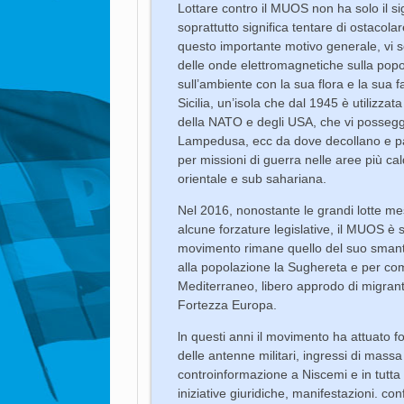
Lottare contro il MUOS non ha solo il sig
soprattutto significa tentare di ostacolar
questo importante motivo generale, vi so
delle onde elettromagnetiche sulla popol
sull’ambiente con la sua flora e la sua f
Sicilia, un’isola che dal 1945 è utilizz
della NATO e degli USA, che vi possegg
Lampedusa, ecc da dove decollano e par
per missioni di guerra nelle aree più calde
orientale e sub sahariana.
Nel 2016, nonostante le grandi lotte me
alcune forzature legislative, il MUOS è 
movimento rimane quello del suo smant
alla popolazione la Sughereta e per comi
Mediterraneo, libero approdo di migranti
Fortezza Europa.
ln questi anni il movimento ha attuato f
delle antenne militari, ingressi di massa
controinformazione a Niscemi e in tutta l`
iniziative giuridiche, manifestazioni. c