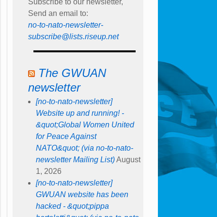
Subscribe to our newsletter,
Send an email to:
no-to-nato-newsletter-
subscribe@lists.riseup.net
The GWUAN
newsletter
[no-to-nato-newsletter]
Website up and running! -
&quot;Global Women United
for Peace Against
NATO&quot; (via no-to-nato-
newsletter Mailing List)
August
1, 2026
[no-to-nato-newsletter]
GWUAN website has been
hacked - &quot;pippa