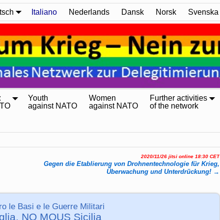
tsch
Italiano
Nederlands
Dansk
Norsk
Svenska
:
Youth
Women
Further activities
ATO
against NATO
against NATO
of the network
2020/11/26 jitsi online 18:30 CET
Gegen die Etablierung von Drohnentechnologie für Krieg,
Überwachung und Unterdrückung!
→
 le Basi e le Guerre Militari
glia, NO MOUS Sicilia