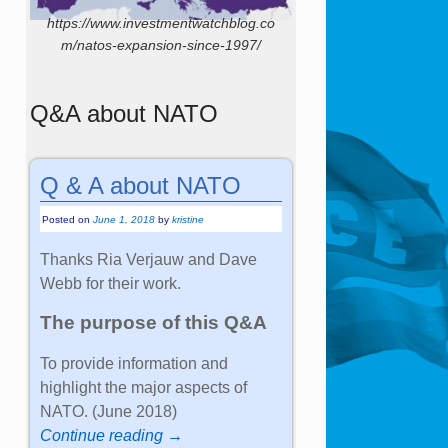
https://www.investmentwatchblog.co
m/natos-expansion-since-1997/
Q&A about NATO
Q & A about NATO
Posted on
June 1, 2018
by
kristine
Thanks Ria Verjauw and Dave
Webb for their work.
The purpose of this Q&A
To provide information and
highlight the major aspects of
NATO. (June 2018)
Continue reading →