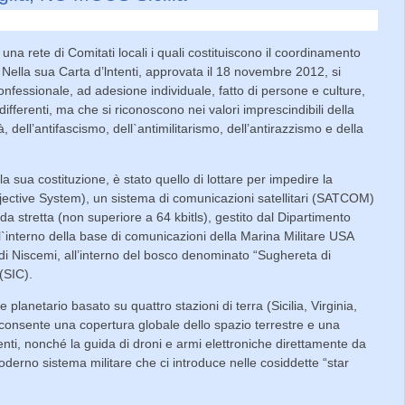
 rete di Comitati locali i quali costituiscono il coordinamento
. Nella sua Carta d’lntenti, approvata il 18 novembre 2012, si
nfessionale, ad adesione individuale, fatto di persone e culture,
 differenti, ma che si riconoscono nei valori imprescindibili della
à, dell’antifascismo, dell`antimilitarismo, dell’antirazzismo e della
a sua costituzione, è stato quello di lottare per impedire la
ctive System), un sistema di comunicazioni satellitari (SATCOM)
da stretta (non superiore a 64 kbitls), gestito dal Dipartimento
 all`interno della base di comunicazioni della Marina Militare USA
 di Niscemi, all’interno del bosco denominato “Sughereta di
(SIC).
lanetario basato su quattro stazioni di terra (Sicilia, Virginia,
he consente una copertura globale dello spazio terrestre e una
nti, nonché la guida di droni e armi elettroniche direttamente da
moderno sistema militare che ci introduce nelle cosiddette “star