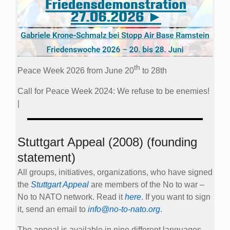
th
Peace Week 2026 from June 20
to 28th
Call for Peace Week 2024: We refuse to be enemies!
|
Stuttgart Appeal (2008) (founding
statement)
All groups, initiatives, organizations, who have signed
the
Stuttgart Appeal
are members of the No to war –
No to NATO network. Read it
here
. If you want to sign
it, send an email to
info@no-to-nato.org
.
The appeal is available in nine different languages.