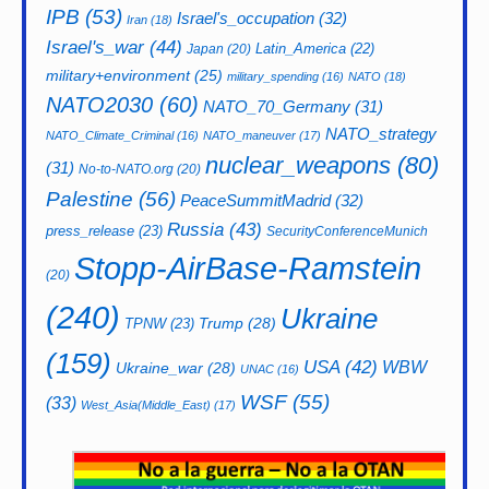
IPB
(53)
Israel's_occupation
(32)
Iran
(18)
Israel's_war
(44)
Latin_America
(22)
Japan
(20)
military+environment
(25)
military_spending
(16)
NATO
(18)
NATO2030
(60)
NATO_70_Germany
(31)
NATO_strategy
NATO_Climate_Criminal
(16)
NATO_maneuver
(17)
nuclear_weapons
(80)
(31)
No-to-NATO.org
(20)
Palestine
(56)
PeaceSummitMadrid
(32)
Russia
(43)
press_release
(23)
SecurityConferenceMunich
Stopp-AirBase-Ramstein
(20)
(240)
Ukraine
Trump
(28)
TPNW
(23)
(159)
USA
(42)
WBW
Ukraine_war
(28)
UNAC
(16)
WSF
(55)
(33)
West_Asia(Middle_East)
(17)