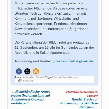
Möglichkeiten einer zivilen Nutzung ehemals
militärischer Flächen der AirBase sollen an einem
„Runden Tisch zur Konversion“ zusammen mit
KommunalpolitikerInnen, Wirtschafts- und
KonversionsexpertInnen, FriedensaktivistInnen,
Gewerkschaften und interessierten BürgerInnen
entwickelt werden.
Die Veranstaltung der PIEE findet am Freitag, den
11. September, um 15 Uhr im Gemeindesaal an der
Apostelkirche in Kaiserslautern statt.
Anmeldung und Kontakt:
pfaelzerinitiative@web.de
“
Posted in
Aktuelles
,
Deutsch
Tagged
Stopp-AirBase-Ramstein
permalink
←
Niederländische Armee
2020/09/11 Kaiserslautern,
Post navigation
wegen Sozialaufstand auf
Germany
Antilleninsel Curaçao
Runder Tisch zur
mobilisiert
Konversion u.a. Air Base
Ramstein
→