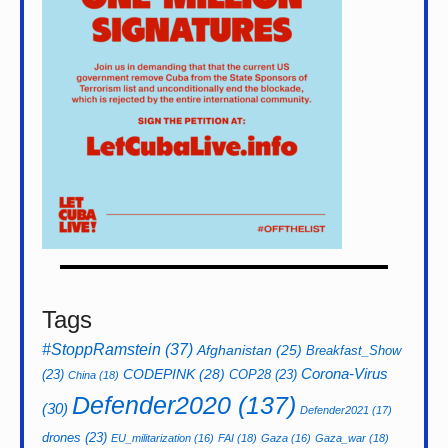
Tags
#StoppRamstein
(37)
Afghanistan
(25)
Breakfast_Show
CODEPINK
(28)
Corona-Virus
(23)
COP28
(23)
China
(18)
Defender2020
(137)
(30)
Defender2021
(17)
drones
(23)
EU_militarization
(16)
FAI
(18)
Gaza
(16)
Gaza_war
(18)