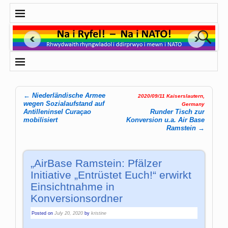
←
Niederländische Armee
2020/09/11 Kaiserslautern,
Post navigation
wegen Sozialaufstand auf
Germany
Antilleninsel Curaçao
Runder Tisch zur
mobilisiert
Konversion u.a. Air Base
Ramstein
→
„AirBase Ramstein: Pfälzer
Initiative „Entrüstet Euch!“ erwirkt
Einsichtnahme in
Konversionsordner
Posted on
July 20, 2020
by
kristine