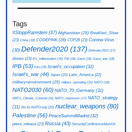
Tags
#StoppRamstein
(37)
Afghanistan
(25)
Breakfast_Show
CODEPINK
(28)
Corona-Virus
(23)
COP28
(23)
China
(18)
Defender2020
(137)
(30)
Defender2021
(17)
drones
(23)
EU_militarization
(16)
FAI
(18)
Gaza
(16)
Gaza_war
(18)
IPB
(53)
Israel's_occupation
(32)
Iran
(18)
Israel's_war
(44)
Latin_America
(22)
Japan
(20)
military+environment
(25)
military_spending
(16)
NATO
(18)
NATO2030
(60)
NATO_70_Germany
(31)
NATO_strategy
NATO_Climate_Criminal
(16)
NATO_maneuver
(17)
nuclear_weapons
(80)
(31)
No-to-NATO.org
(20)
Palestine
(56)
PeaceSummitMadrid
(32)
Russia
(43)
press_release
(23)
SecurityConferenceMunich