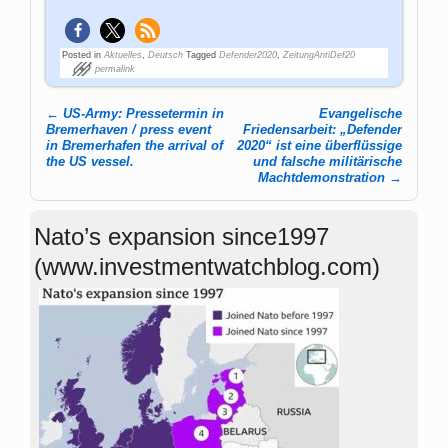
Posted in
Aktuelles
,
Deutsch
Tagged
Defender2020
,
ZeitungAntiDef20
permalink
←
US-Army: Pressetermin in
Evangelische
Post navigation
Bremerhaven / press event
Friedensarbeit: „Defender
in Bremerhafen the arrival of
2020“ ist eine überflüssige
the US vessel.
und falsche militärische
Machtdemonstration
→
Nato’s expansion since1997
(www.investmentwatchblog.com)