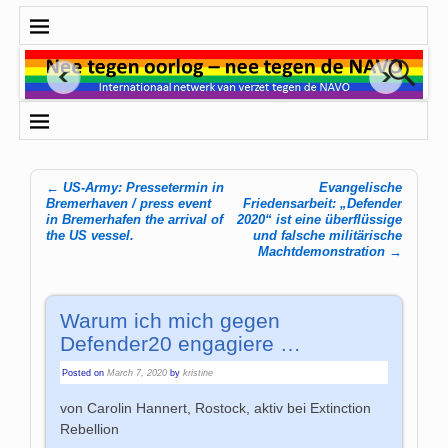
←
US-Army: Pressetermin in
Evangelische
Post navigation
Bremerhaven / press event
Friedensarbeit: „Defender
in Bremerhafen the arrival of
2020“ ist eine überflüssige
the US vessel.
und falsche militärische
Machtdemonstration
→
Warum ich mich gegen
Defender20 engagiere …
Posted on
March 7, 2020
by
kristine
von Carolin Hannert, Rostock, aktiv bei Extinction
Rebellion