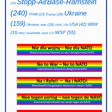
Stopp-AirBase-Ramstein
(20)
(240)
Ukraine
Trump
(28)
TPNW
(23)
(159)
USA
(42)
WBW
Ukraine_war
(28)
UNAC
(16)
WSF
(55)
(33)
West_Asia(Middle_East)
(17)