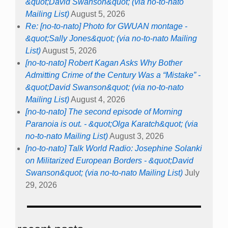
&quot;David Swanson&quot; (via no-to-nato
Mailing List)
August 5, 2026
Re: [no-to-nato] Photo for GWUAN montage -
&quot;Sally Jones&quot; (via no-to-nato Mailing
List)
August 5, 2026
[no-to-nato] Robert Kagan Asks Why Bother
Admitting Crime of the Century Was a “Mistake” -
&quot;David Swanson&quot; (via no-to-nato
Mailing List)
August 4, 2026
[no-to-nato] The second episode of Morning
Paranoia is out. - &quot;Olga Karatch&quot; (via
no-to-nato Mailing List)
August 3, 2026
[no-to-nato] Talk World Radio: Josephine Solanki
on Militarized European Borders - &quot;David
Swanson&quot; (via no-to-nato Mailing List)
July
29, 2026