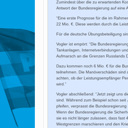
Zumindest über die zu erwartenden Kost
Antwort der Bundesregierung auf eine An
“Eine erste Prognose für die im Rahme
22 Mio. €. Diese werden durch die Leist
Für die deutsche Übungsbeteiligung si
Vogler ist empört: “Die Bundesregierung 
Tankanlagen, Internetverbindungen und
Aufmarsch an die Grenzen Russlands 
Dazu kommen noch 6 Mio. € für die Bu
teilnehmen. Die Manöverschäden sind d
achten, ob der Leistungsempfänger Pe
wird.”
Vogler abschließend: “Jetzt zeigt uns 
sind. Während zum Beispiel schon seit
pfeifen, verprasst die Bundesregierun
Wenn der Bundesregierung die Sicherhei
sie es nicht länger zulassen, dass fast
Westgrenzen marschieren und den Krieg 