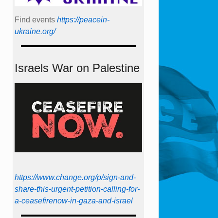
Find events
https://peace­in­
ukraine.org/
Israels War on Palestine
https://www.change.org/p/sign-and-
share-this-urgent-petition-calling-for-
a-ceasefirenow-in-gaza-and-israel