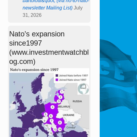
bartolotti&quot; (via no-to-nato-
newsletter Mailing List)
July
31, 2026
Nato’s expansion
since1997
(www.investmentwatchbl
og.com)