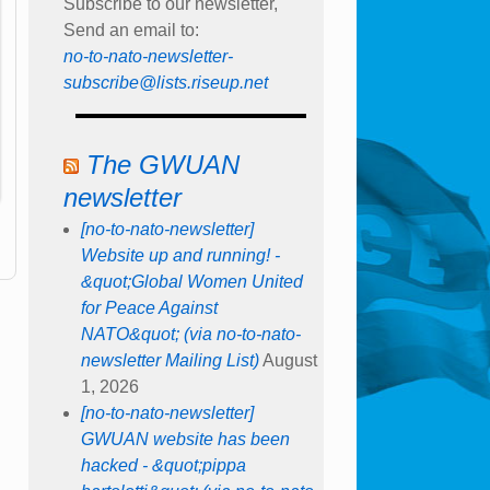
Subscribe to our newsletter,
Send an email to:
no-to-nato-newsletter-
subscribe@lists.riseup.net
The GWUAN
newsletter
[no-to-nato-newsletter]
Website up and running! -
&quot;Global Women United
for Peace Against
NATO&quot; (via no-to-nato-
newsletter Mailing List)
August
1, 2026
[no-to-nato-newsletter]
GWUAN website has been
hacked - &quot;pippa