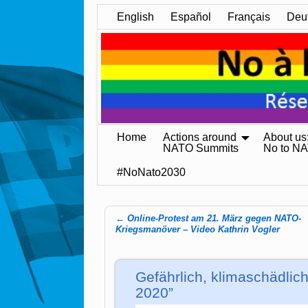
English
Español
Français
Deu
Home
Actions around
About us
NATO Summits
No to N
#NoNato2030
←
Online-Protest am 21. März gegen NATO-
Post navigation
Kriegsmanöver – Video Kathrin Vogler
Gefährlich, klimaschädlich
2020”