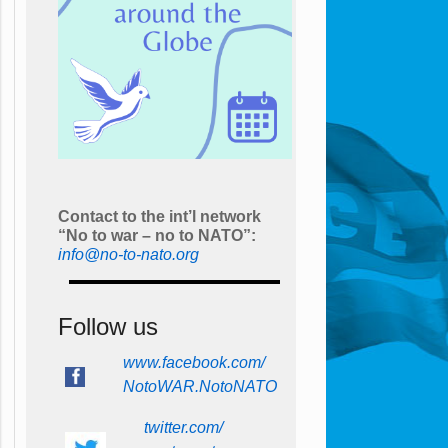
Contact to the int’l network
“No to war – no to NATO”:
info@no-to-nato.org
Follow us
www.facebook.com/
NotoWAR.NotoNATO
twitter.com/