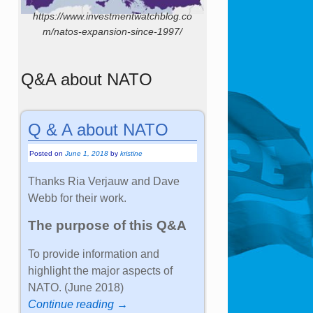
https://www.investmentwatchblog.co
m/natos-expansion-since-1997/
Q&A about NATO
Q & A about NATO
Posted on
June 1, 2018
by
kristine
Thanks Ria Verjauw and Dave
Webb for their work.
The purpose of this Q&A
To provide information and
highlight the major aspects of
NATO. (June 2018)
Continue reading →