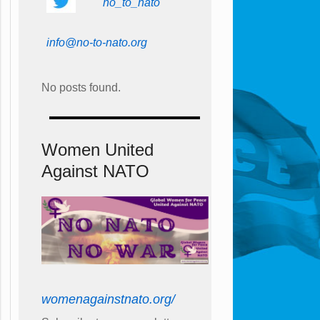
no_to_nato
info@no-to-nato.org
No posts found.
Women United
Against NATO
womenagainstnato.org/