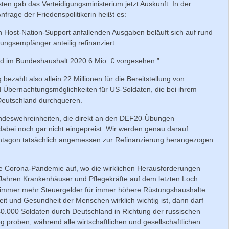
en gab das Verteidigungsministerium jetzt Auskunft. In der
frage der Friedenspolitikerin heißt es:
n Host-Nation-Support anfallenden Ausgaben beläuft sich auf rund
ungsempfänger anteilig refinanziert.
nd im Bundeshaushalt 2020 6 Mio. € vorgesehen.”
bezahlt also allein 22 Millionen für die Bereitstellung von
 Übernachtungsmöglichkeiten für US-Soldaten, die bei ihrem
Deutschland durchqueren.
ndeswehreinheiten, die direkt an den DEF20-Übungen
abei noch gar nicht eingepreist. Wir werden genau darauf
ntagon tatsächlich angemessen zur Refinanzierung herangezogen
die Corona-Pandemie auf, wo die wirklichen Herausforderungen
 Jahren Krankenhäuser und Pflegekräfte auf dem letzten Loch
g immer mehr Steuergelder für immer höhere Rüstungshaushalte.
t und Gesundheit der Menschen wirklich wichtig ist, dann darf
 40.000 Soldaten durch Deutschland in Richtung der russischen
proben, während alle wirtschaftlichen und gesellschaftlichen