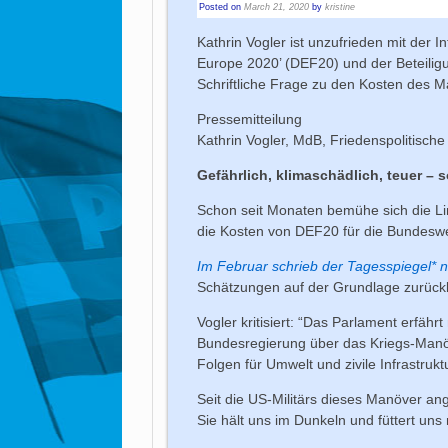
Posted on
March 21, 2020
by
kristine
Kathrin Vogler ist unzufrieden mit der
Europe 2020’ (DEF20) und der Beteiligu
Schriftliche Frage zu den Kosten des 
Pressemitteilung
Kathrin Vogler, MdB, Friedenspolitisch
Gefährlich, klimaschädlich, teuer – 
Schon seit Monaten bemühe sich die Lin
die Kosten von DEF20 für die Bundesw
Im Februar schrieb der Tagesspiegel* 
Schätzungen auf der Grundlage zurückli
Vogler kritisiert: “Das Parlament erfäh
Bundesregierung über das Kriegs-Manöver
Folgen für Umwelt und zivile Infrastruk
Seit die US-Militärs dieses Manöver an
Sie hält uns im Dunkeln und füttert uns 