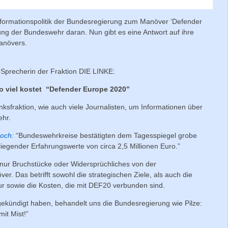
 Informationspolitik der Bundesregierung zum Manöver ‘Defender
ng der Bundeswehr daran. Nun gibt es eine Antwort auf ihre
Manövers.
e Sprecherin der Fraktion DIE LINKE:
so viel kostet “Defender Europe 2020”
ksfraktion, wie auch viele Journalisten, um Informationen über
ehr.
noch:
“Bundeswehrkreise bestätigten dem Tagesspiegel grobe
egender Erfahrungswerte von circa 2,5 Millionen Euro.”
rt nur Bruchstücke oder Widersprüchliches von der
. Das betrifft sowohl die strategischen Ziele, als auch die
tur sowie die Kosten, die mit DEF20 verbunden sind.
gekündigt haben, behandelt uns die Bundesregierung wie Pilze:
mit Mist!”