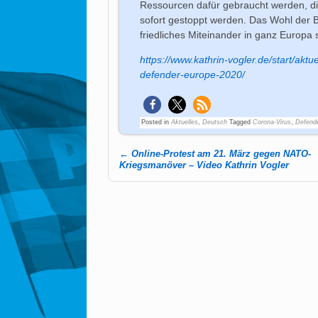
Ressourcen dafür gebraucht werden, di
sofort gestoppt werden. Das Wohl der 
friedliches Miteinander in ganz Europa 
https://www.kathrin-vogler.de/start/aktu
defender-europe-2020/
Posted in
Aktuelles
,
Deutsch
Tagged
Corona-Virus
,
Defend
←
Online-Protest am 21. März gegen NATO-
Post navigation
Kriegsmanöver – Video Kathrin Vogler