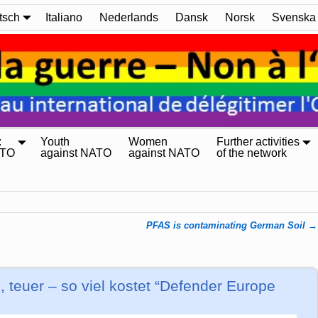
tsch
Italiano
Nederlands
Dansk
Norsk
Svenska
:
Youth
Women
Further activities
ATO
against NATO
against NATO
of the network
PFAS is contaminating German Soil
→
, teuer – so viel kostet “Defender Europe