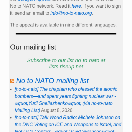
No to NATO network. Read it
here
. If you want to sign
it, send an email to
info@no-to-nato.org
.
The appeal is available in nine different languages.
Our mailing list
Subscribe to our list no-to-nato at
lists.riseup.net
No to NATO mailing list
[no-to-nato] The chaplain who blessed the atomic
bombers—and spent years fighting nuclear war -
&quot;Yurii Sheliazhenko&quot; (via no-to-nato
Mailing List)
August 8, 2026
[no-to-nato] Talk World Radio: Michele Johnson on
the DNC Voting on ICE and Weapons to Israel, and
Not Data Centers - &quot;David Swanson&quot;