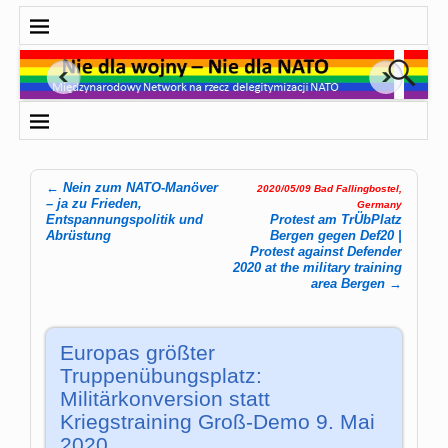
←
Nein zum NATO-Manöver
2020/05/09 Bad Fallingbostel,
Post navigation
– ja zu Frieden,
Germany
Entspannungspolitik und
Protest am TrÜbPlatz
Abrüstung
Bergen gegen Def20 |
Protest against Defender
2020 at the military training
area Bergen
→
Europas größter
Truppenübungsplatz:
Militärkonversion statt
Kriegstraining Groß-Demo 9. Mai
2020