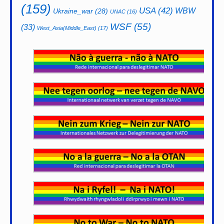
(159)
USA
(42)
WBW
Ukraine_war
(28)
UNAC
(16)
WSF
(55)
(33)
West_Asia(Middle_East)
(17)