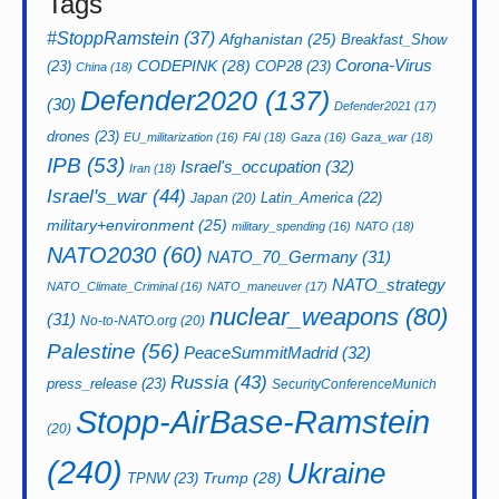
Tags
#StoppRamstein
(37)
Afghanistan
(25)
Breakfast_Show
CODEPINK
(28)
Corona-Virus
(23)
COP28
(23)
China
(18)
Defender2020
(137)
(30)
Defender2021
(17)
drones
(23)
EU_militarization
(16)
FAI
(18)
Gaza
(16)
Gaza_war
(18)
IPB
(53)
Israel's_occupation
(32)
Iran
(18)
Israel's_war
(44)
Latin_America
(22)
Japan
(20)
military+environment
(25)
military_spending
(16)
NATO
(18)
NATO2030
(60)
NATO_70_Germany
(31)
NATO_strategy
NATO_Climate_Criminal
(16)
NATO_maneuver
(17)
nuclear_weapons
(80)
(31)
No-to-NATO.org
(20)
Palestine
(56)
PeaceSummitMadrid
(32)
Russia
(43)
press_release
(23)
SecurityConferenceMunich
Stopp-AirBase-Ramstein
(20)
(240)
Ukraine
Trump
(28)
TPNW
(23)