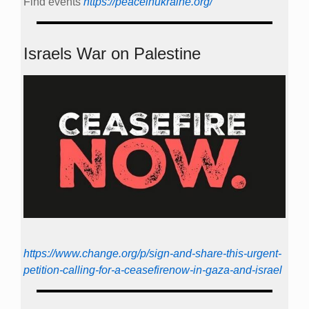
Find events
https://peace­in­ukraine.org/
Israels War on Palestine
https://www.change.org/p/sign-and-share-this-urgent-
petition-calling-for-a-ceasefirenow-in-gaza-and-israel