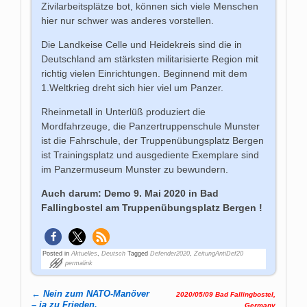
Zivilarbeitsplätze bot, können sich viele Menschen
hier nur schwer was anderes vorstellen.
Die Landkeise Celle und Heidekreis sind die in
Deutschland am stärksten militarisierte Region mit
richtig vielen Einrichtungen. Beginnend mit dem
1.Weltkrieg dreht sich hier viel um Panzer.
Rheinmetall in Unterlüß produziert die
Mordfahrzeuge, die Panzertruppenschule Munster
ist die Fahrschule, der Truppenübungsplatz Bergen
ist Trainingsplatz und ausgediente Exemplare sind
im Panzermuseum Munster zu bewundern.
Auch darum: Demo 9. Mai 2020 in Bad
Fallingbostel am Truppenübungsplatz Bergen !
Posted in
Aktuelles
,
Deutsch
Tagged
Defender2020
,
ZeitungAntiDef20
permalink
←
Nein zum NATO-Manöver
2020/05/09 Bad Fallingbostel,
Post navigation
– ja zu Frieden,
Germany