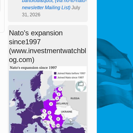
bartolotti&quot; (via no-to-nato-
newsletter Mailing List)
July
31, 2026
Nato’s expansion
since1997
(www.investmentwatchbl
og.com)