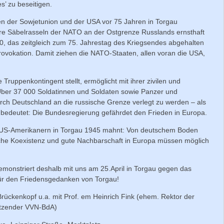
s’ zu beseitigen.
en der Sowjetunion und der USA vor 75 Jahren in Torgau
re Säbelrasseln der NATO an der Ostgrenze Russlands ernsthaft
das zeitgleich zum 75. Jahrestag des Kriegsendes abgehalten
e Provokation. Damit ziehen die NATO-Staaten, allen voran die USA,
Truppenkontingent stellt, ermöglicht mit ihrer zivilen und
 Über 37 000 Soldatinnen und Soldaten sowie Panzer und
urch Deutschland an die russische Grenze verlegt zu werden – als
 bedeutet: Die Bundesregierung gefährdet den Frieden in Europa.
US-Amerikanern in Torgau 1945 mahnt: Von deutschem Boden
liche Koexistenz und gute Nachbarschaft in Europa müssen möglich
Demonstriert deshalb mit uns am 25.April in Torgau gegen das
r den Friedensgedanken von Torgau!
nkopf u.a. mit Prof. em Heinrich Fink (ehem. Rektor der
sitzender VVN-BdA)