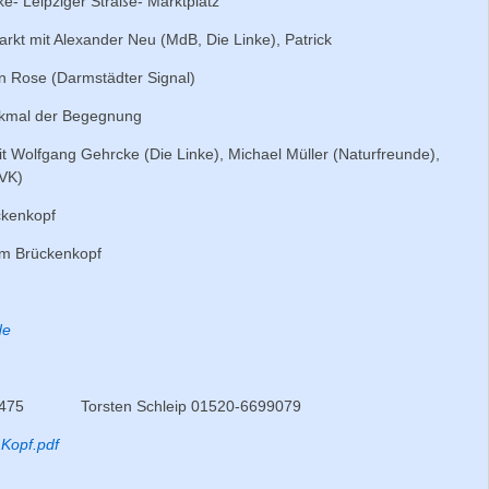
Leipziger Straße- Marktplatz
it Alexander Neu (MdB, Die Linke), Patrick
en Rose (Darmstädter Signal)
al der Begegnung
lfgang Gehrcke (Die Linke), Michael Müller (Naturfreunde),
-VK)
kenkopf
 Brückenkopf
de
7475 Torsten Schleip 01520-6699079
 Kopf.pdf