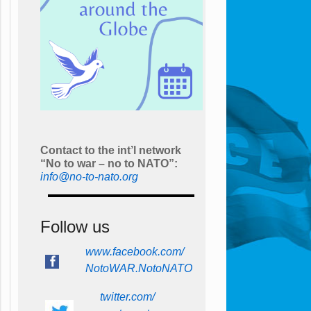
Contact to the int’l network
“No to war – no to NATO”:
info@no-to-nato.org
Follow us
www.facebook.com/
NotoWAR.NotoNATO
twitter.com/