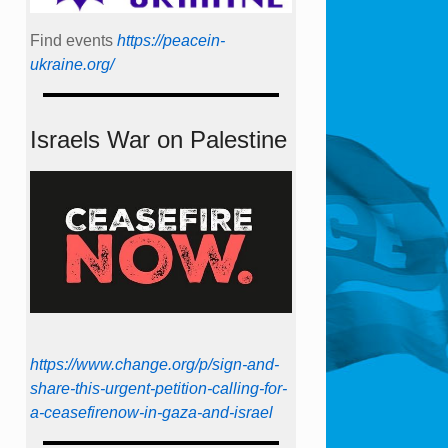
Find events
https://peace­in­
ukraine.org/
Israels War on Palestine
https://www.change.org/p/sign-and-
share-this-urgent-petition-calling-for-
a-ceasefirenow-in-gaza-and-israel