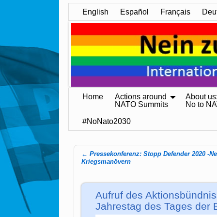
English
Español
Français
Deu
Home
Actions around
About us
NATO Summits
No to N
#NoNato2030
←
Pressekonferenz: Stopp Defender 2020 -N
Post navigation
Kriegsmanövern
Aufruf des Aktionsbündni
Jahrestag des Tages der