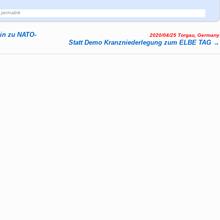
permalink
ein zu NATO-
2020/04/25 Torgau, Germany
Statt Demo Kranz­nie­der­le­gung zum ELBE TAG
→