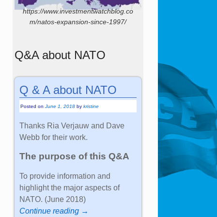
https://www.investmentwatchblog.co
m/natos-expansion-since-1997/
Q&A about NATO
Q & A about NATO
Posted on
June 1, 2018
by
kristine
Thanks Ria Verjauw and Dave
Webb for their work.
The purpose of this Q&A
To provide information and
highlight the major aspects of
NATO. (June 2018)
Continue reading →