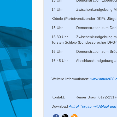
13 Uhr Demonstration Elbebrücke- 
14 Uhr Zwischenkundgebung Markt m
Köbele (Parteivorsitzender DKP), Jürg
15 Uhr Demonstration zum Denkm
15.30 Uhr Zwischenkundgebung mit Wo
Torsten Schleip (Bundessprecher DFG
16 Uhr Demonstration zum Brüc
16.45 Uhr Abschlusskundgebung am
Weitere Informationen:
www.antidef20.
Kontakt: Reiner Braun 0172-231
Download
Aufruf Torgau mit Ablauf und