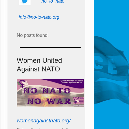
no_to_nato
info@no-to-nato.org
No posts found.
Women United
Against NATO
womenagainstnato.org/