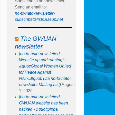
Subscribe to our newsletter,
Send an email to:
no-to-nato-newsletter-
subscribe@lists.riseup.net
The GWUAN
newsletter
[no-to-nato-newsletter]
Website up and running! -
&quot;Global Women United
for Peace Against
NATO&quot; (via no-to-nato-
newsletter Mailing List)
August
1, 2026
[no-to-nato-newsletter]
GWUAN website has been
hacked - &quot;pippa