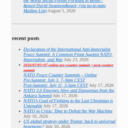
the World Social Forum Forward in Benin -
&quot;David Swanson&quot; (via no-to-nato
Mailing List)
August 5, 2026
recent posts
Declaration of the International Anti-Imperialist
Peace Summit: A Common Front Against NATO,
Imperialism, and War
July 23, 2026
2026/07/03+07 online pre-counter summit + post-counter
summit
NATO Peace Counter Summits – Online
Pre-Summit: July 3, 7–9pm CEST
Post-Summit: July 11, 3-5pm CEST
July 17, 2026
NATO 3.0 Emerges Alive and Dangerous from the
Ankara Summit
July 17, 2026
NATO’s Goal of Fighting to the Last Ukrainian is
Untenable
July 17, 2026
NATO in Crisis: Time to Defeat the War Machine
July 10, 2026
US global strategy under Trump: back to universal
hegemony?
July 10, 2026