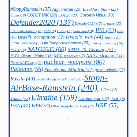
#StoppRamstein
(37)
Afghanistan
(25)
Breakfast_Show
(23)
CODEPINK
(28)
Corona-Virus
(30)
COP28
(23)
China
(18)
Defender2020
(137)
drones
(23)
Defender2021
(17)
IPB
(53)
FAI
(18)
Gaza_war
(18)
Iran
EU_militarization
(16)
Gaza
(16)
Israel's_war
(44)
Israel's_occupation
(32)
Japan
(20)
(18)
military+environment
(25)
Latin_America
(22)
military_spending
(16)
NATO2030
(60)
NATO_70_Germany
(31)
NATO
(18)
NATO_strategy
(31)
NATO_maneuver
(17)
NATO_Climate_Criminal
(16)
nuclear_weapons
(80)
No-to-NATO.org
(20)
Palestine
(56)
PeaceSummitMadrid
(32)
press_release
(23)
Stopp-
Russia
(43)
SecurityConferenceMunich
(20)
AirBase-Ramstein
(240)
TPNW
(23)
Ukraine
(159)
Trump
(28)
Ukraine_war
(28)
UNAC
(16)
WSF
(55)
USA
(42)
WBW
(33)
West_Asia(Middle_East)
(17)