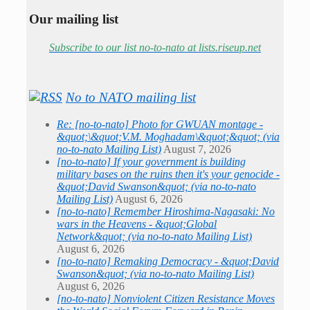
Our mailing list
Subscribe to our list no-to-nato at lists.riseup.net
No to NATO mailing list
Re: [no-to-nato] Photo for GWUAN montage -
&quot;\&quot;V.M. Moghadam\&quot;&quot; (via
no-to-nato Mailing List)
August 7, 2026
[no-to-nato] If your government is building
military bases on the ruins then it's your genocide -
&quot;David Swanson&quot; (via no-to-nato
Mailing List)
August 6, 2026
[no-to-nato] Remember Hiroshima-Nagasaki: No
wars in the Heavens - &quot;Global
Network&quot; (via no-to-nato Mailing List)
August 6, 2026
[no-to-nato] Remaking Democracy - &quot;David
Swanson&quot; (via no-to-nato Mailing List)
August 6, 2026
[no-to-nato] Nonviolent Citizen Resistance Moves