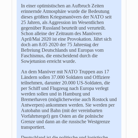
In einer optimistischen an Aufbruch Zeiten
erinnernde Atmosphäre wurde die Bedeutung
dieses größten Kriegsmanövers der NATO seit
25 Jahren, als Aggression im Wesentlichen
gegenüber Russland beurteilt und verurteilt.
Schon alleine der Zeitraum des Manövers
April/Mai 2020 ist eine Provokation. Jährt sich
doch am 8.05 2020 der 75 Jahrestag der
Befreiung Deutschlands und Europas vom
Faschismus, die entscheidend durch die
Sowjetunion erreicht wurde.
An dem Manöver mit NATO Truppen aus 17
Ländern sollen 37.000 Soldaten und Offiziere
teilnehmen, darunter 20.000 US-Soldaten, die
per Schiff und Flugzeug nach Europa verlegt
werden sollen und in Hamburg und
Bremerhaven (möglicherweise auch Rostock und
Antwerpen) ankommen werden. Sie werden per
Autobahn und Bahn (mit der vereinbarten
Vorfahrtsregel) gen Osten an die polnische
Grenze und dann an die russische Westgrenze
transportiert.
Deutschland ist die politische und logistische