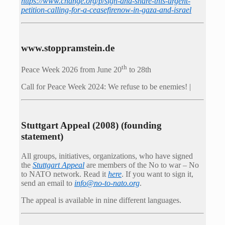
https://www.change.org/p/sign-and-share-this-urgent-
petition-calling-for-a-ceasefirenow-in-gaza-and-israel
www.stoppramstein.de
th
Peace Week 2026 from June 20
to 28th
Call for Peace Week 2024: We refuse to be enemies! |
Stuttgart Appeal (2008) (founding
statement)
All groups, initiatives, organizations, who have signed
the
Stuttgart Appeal
are members of the No to war – No
to NATO network. Read it
here
. If you want to sign it,
send an email to
info@no-to-nato.org
.
The appeal is available in nine different languages.