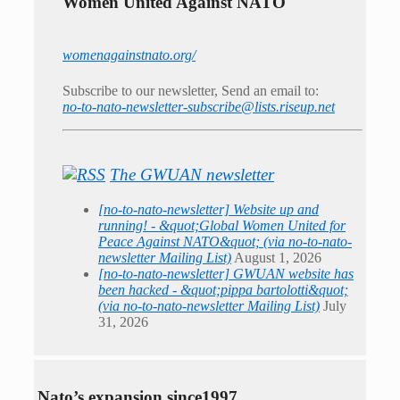
Women United Against NATO
womenagainstnato.org/
Subscribe to our newsletter, Send an email to:
no-to-nato-newsletter-subscribe@lists.riseup.net
The GWUAN newsletter
[no-to-nato-newsletter] Website up and
running! - &quot;Global Women United for
Peace Against NATO&quot; (via no-to-nato-
newsletter Mailing List)
August 1, 2026
[no-to-nato-newsletter] GWUAN website has
been hacked - &quot;pippa bartolotti&quot;
(via no-to-nato-newsletter Mailing List)
July
31, 2026
Nato’s expansion since1997