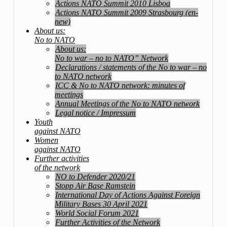
Actions NATO Summit 2010 Lisboa
Actions NATO Summit 2009 Strasbourg (en-
new)
About us:
No to NATO
About us:
No to war – no to NATO” Network
Declarations / statements of the No to war – no
to NATO network
ICC & No to NATO network: minutes of
meetings
Annual Meetings of the No to NATO network
Legal notice / Impressum
Youth
against NATO
Women
against NATO
Further activities
of the network
NO to Defender 2020/21
Stopp Air Base Ramstein
International Day of Actions Against Foreign
Military Bases 30 April 2021
World Social Forum 2021
Further Activities of the Network