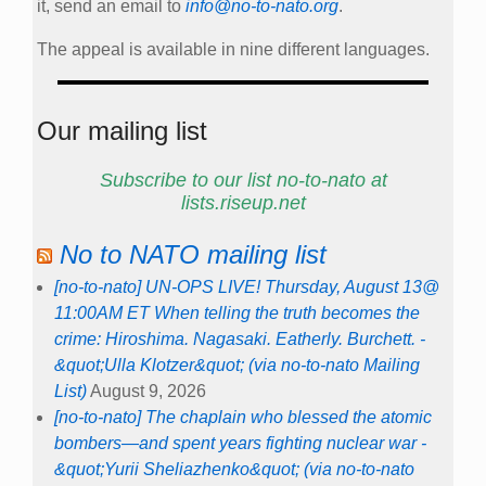
it, send an email to
info@no-to-nato.org
.
The appeal is available in nine different languages.
Our mailing list
Subscribe to our list no-to-nato at
lists.riseup.net
No to NATO mailing list
[no-to-nato] UN-OPS LIVE! Thursday, August 13@
11:00AM ET When telling the truth becomes the
crime: Hiroshima. Nagasaki. Eatherly. Burchett. -
&quot;Ulla Klotzer&quot; (via no-to-nato Mailing
List)
August 9, 2026
[no-to-nato] The chaplain who blessed the atomic
bombers—and spent years fighting nuclear war -
&quot;Yurii Sheliazhenko&quot; (via no-to-nato