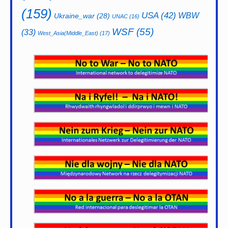
(159)
USA
(42)
WBW
Ukraine_war
(28)
UNAC
(16)
WSF
(55)
(33)
West_Asia(Middle_East)
(17)