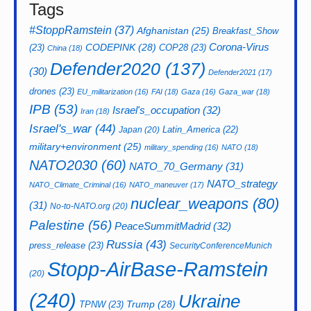
Tags
#StoppRamstein
(37)
Afghanistan
(25)
Breakfast_Show
CODEPINK
(28)
Corona-Virus
(23)
COP28
(23)
China
(18)
Defender2020
(137)
(30)
Defender2021
(17)
drones
(23)
EU_militarization
(16)
FAI
(18)
Gaza
(16)
Gaza_war
(18)
IPB
(53)
Israel's_occupation
(32)
Iran
(18)
Israel's_war
(44)
Latin_America
(22)
Japan
(20)
military+environment
(25)
military_spending
(16)
NATO
(18)
NATO2030
(60)
NATO_70_Germany
(31)
NATO_strategy
NATO_Climate_Criminal
(16)
NATO_maneuver
(17)
nuclear_weapons
(80)
(31)
No-to-NATO.org
(20)
Palestine
(56)
PeaceSummitMadrid
(32)
Russia
(43)
press_release
(23)
SecurityConferenceMunich
Stopp-AirBase-Ramstein
(20)
(240)
Ukraine
Trump
(28)
TPNW
(23)