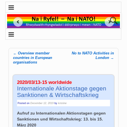
←
Overview member
No to NATO Activities in
Post navigation
countries in European
London
→
organisations
2020/03/13-15 worldwide
Internationale Aktions­tage ge­gen
Sank­tionen & Wirt­schaftskrieg
Posted on
December 12, 2019
by
kristine
Aufruf zu Internationalen Aktionstagen gegen
Sanktionen und Wirtschaftskrieg: 13. bis 15.
März 2020