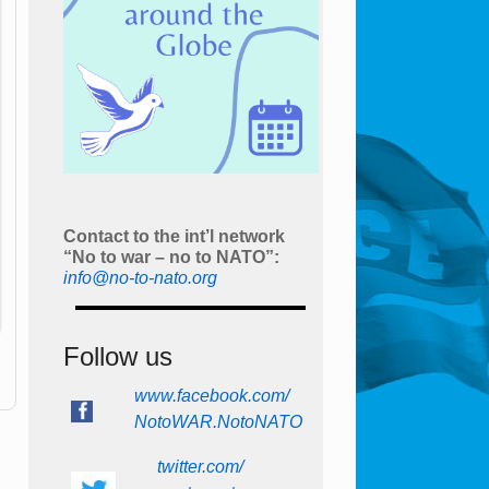
Contact to the int’l network
“No to war – no to NATO”:
info@no-to-nato.org
Follow us
www.facebook.com/
NotoWAR.NotoNATO
twitter.com/