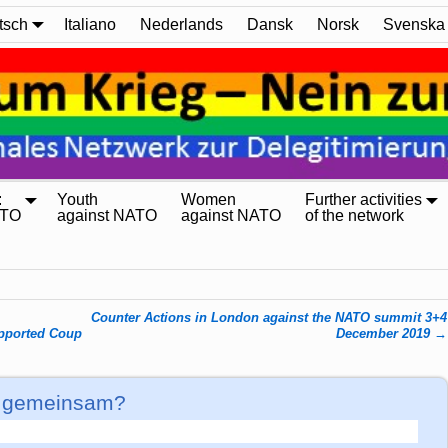
tsch
Italiano
Nederlands
Dansk
Norsk
Svenska
:
Youth
Women
Further activities
ATO
against NATO
against NATO
of the network
Counter Actions in London against the NATO summit 3+4
pported Coup
December 2019
→
 gemeinsam?