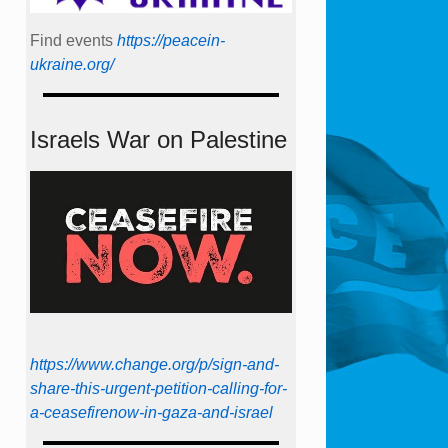
Find events
https://peace­in­
ukraine.org/
Israels War on Palestine
https://www.change.org/p/sign-and-
share-this-urgent-petition-calling-for-
a-ceasefirenow-in-gaza-and-israel