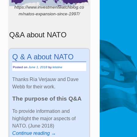
https://www.investmentwatchblog.co
m/natos-expansion-since-1997/
Q&A about NATO
Q & A about NATO
Posted on
June 1, 2018
by
kristine
Thanks Ria Verjauw and Dave
Webb for their work.
The purpose of this Q&A
To provide information and
highlight the major aspects of
NATO. (June 2018)
Continue reading →