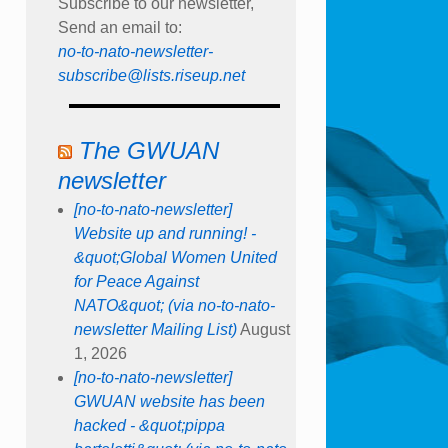
Subscribe to our newsletter,
Send an email to:
no-to-nato-newsletter-
subscribe@lists.riseup.net
The GWUAN
newsletter
[no-to-nato-newsletter]
Website up and running! -
&quot;Global Women United
for Peace Against
NATO&quot; (via no-to-nato-
newsletter Mailing List)
August
1, 2026
[no-to-nato-newsletter]
GWUAN website has been
hacked - &quot;pippa