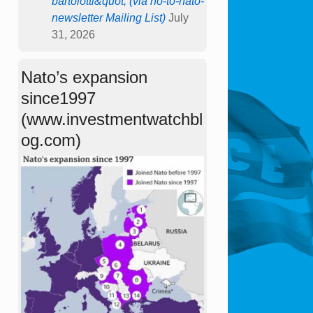
bartolotti&quot; (via no-to-nato-
newsletter Mailing List)
July
31, 2026
Nato’s expansion
since1997
(www.investmentwatchbl
og.com)