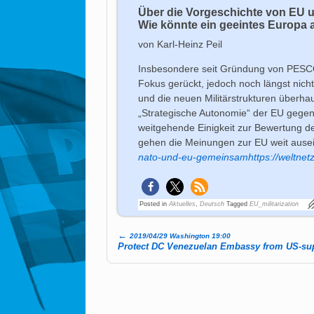
Über die Vorgeschichte von EU u
Wie könnte ein geeintes Europa
von Karl-Heinz Peil
Insbesondere seit Gründung von PESCO 
Fokus gerückt, jedoch noch längst nich
und die neuen Militärstrukturen überha
„Strategische Autonomie“ der EU geg
weitgehende Einigkeit zur Bewertung 
gehen die Meinungen zur EU weit aus
nato-und-eu-gemeinsamhttps://weltnet
Posted in
Aktuelles
,
Deutsch
Tagged
EU_militarization
←
2019/04/29 Washington 19:00
Post navigation
Protect DC Venezuelan Embassy from US-su