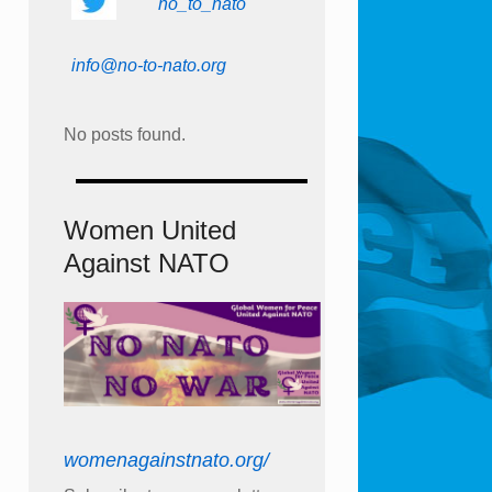
no_to_nato
info@no-to-nato.org
No posts found.
Women United
Against NATO
womenagainstnato.org/