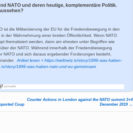
nd NATO und deren heutige, komplementäre Politik.
 aussehen?
ist die Militarisierung der EU für die Friedensbewegung in den
t in der Wahrnehmung einer breiten Öffentlichkeit. Wenn NATO
upt thematisiert werden, dann am ehesten unter Begriffen wie
enüber der NATO. Während innerhalb der Friedensbewegung
der NATO und sich daraus ergebender Forderungen besteht,
einander.
Artikel lesen > https://weltnetz.tv/story/1896-was-haben-
z.tv/story/1896-was-haben-nato-und-eu-gemeinsam
permalink
Counter Actions in London against the NATO summit 3+4
pported Coup
December 2019
→