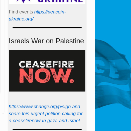
Find events
https://peace­in­
ukraine.org/
Israels War on Palestine
https://www.change.org/p/sign-and-
share-this-urgent-petition-calling-for-
a-ceasefirenow-in-gaza-and-israel