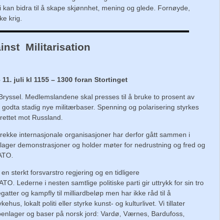
 Vi kan bidra til å skape skjønnhet, mening og glede. Fornøyde,
ke krig.
inst Militarisation
 juli kl 1155 – 1300 foran Stortinget
Bryssel. Medlemslandene skal presses til å bruke to prosent av
l å godta stadig nye militærbaser. Spenning og polarisering styrkes
 rettet mot Russland.
n rekke internasjonale organisasjoner har derfor gått sammen i
lager demonstrasjoner og holder møter for nedrustning og fred og
ATO.
 en sterkt forsvarstro regjering og en tidligere
TO. Lederne i nesten samtlige politiske parti gir uttrykk for sin tro
regatter og kampfly til milliardbeløp men har ikke råd til å
us, lokalt politi eller styrke kunst- og kulturlivet. Vi tillater
penlager og baser på norsk jord: Vardø, Værnes, Bardufoss,