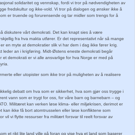
ernasjonal solidaritet og vennskap, fordi vi tror på nødvendigheten av
ygge fredskultur og ikke-vold. Vi tror på dialogen og ønsker ikke å
som er truende og forurensende og tar midler som trengs for å
 må diskutere vårt demokrati. Det kan knapt sies å være
forskjellig fra hva makta utfører. Er det representativt når så mange
t er en myte at demokratier slik vi har dem i dag ikke fører krig.
 leder an i krigføring. Midt-Østens eneste demokrati begår
r et demokrati er vi alle ansvarlige for hva Norge er med på
yria.
nformerte eller utopister som ikke tror på muligheten av å realisere
n skikkelig debatt om hva som er sikkerhet, hva som gjør oss trygge i
g rent vann som er trygt for oss, for våre barn og barnebarn – og
ATO. Militæret kan verken løse klima- eller miljøkrisen, derimot er
et kan ikke få bort atomtrusselen eller løse konfliktene som
 vil vi flytte ressurser fra militært forsvar til reelt forsvar av
som et rikt lite land ville gå foran og vise hva et land som baserer