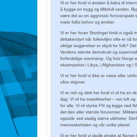
Vi er her fordi vi ønsker å bidra til int
å bygge en trygg og tillitsfull verden. B
være del av en aggressiv forsvarspakt 
møte folks behov og ønsker.
Vi er her foran Stortinget fordi vi også
deltakerstyrt når folkeviljen ofte er så 
viktige avgjørelser er skjult for folk? De
Verdens største demokrati og supermakt
forferdelige overtramp. Og hvis Norge e
eksempelvis i Libya, i Afghanistan og i S
Vi er her fordi vi ikke er naive eller ui
våre visjoner.
Vi er rett og slett her fordi vi vil ha e
dag. Vi vil ha matsikkerhet – ren luft o
for alle. Vi vil styrke FN og legge ned N
det den aller største forurenser. Militær
oppstår ved stadig større ulikheter. Derfor
menneskeheten og vår unike planet
Vi er her fordi vi skulle ønske at Norge 