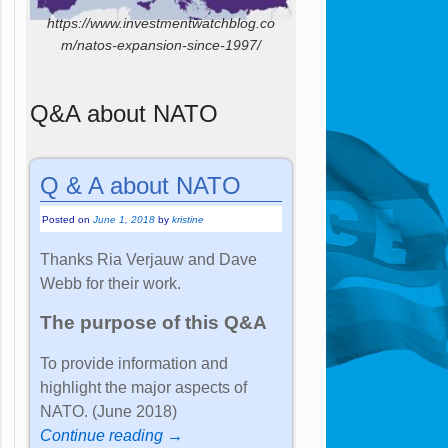
https://www.investmentwatchblog.co
m/natos-expansion-since-1997/
Q&A about NATO
Q & A about NATO
Posted on
June 1, 2018
by
kristine
Thanks Ria Verjauw and Dave
Webb for their work.
The purpose of this Q&A
To provide information and
highlight the major aspects of
NATO. (June 2018)
Continue reading →