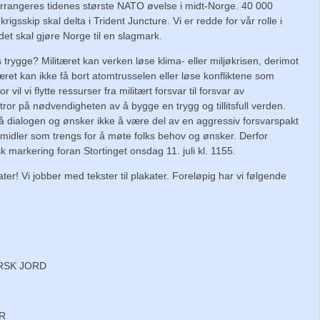
rangeres tidenes største NATO øvelse i midt-Norge. 40 000
rigsskip skal delta i Trident Juncture. Vi er redde for vår rolle i
det skal gjøre Norge til en slagmark.
 trygge? Militæret kan verken løse klima- eller miljøkrisen, derimot
tæret kan ikke få bort atomtrusselen eller løse konfliktene som
 vil vi flytte ressurser fra militært forsvar til forsvar av
ror på nødvendigheten av å bygge en trygg og tillitsfull verden.
 på dialogen og ønsker ikke å være del av en aggressiv forsvarspakt
midler som trengs for å møte folks behov og ønsker. Derfor
isk markering foran Stortinget onsdag 11. juli kl. 1155.
r! Vi jobber med tekster til plakater. Foreløpig har vi følgende
RSK JORD
R