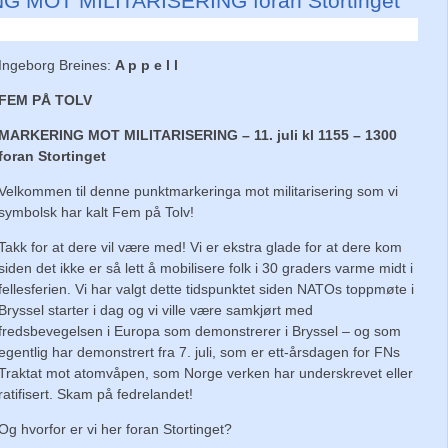
 MOT MILITARISERING foran Stortinget
Ingeborg Breines:
A p p e l l
FEM PÅ TOLV
MARKERING MOT MILITARISERING – 11. juli kl 1155 – 1300
foran Stortinget
Velkommen til denne punktmarkeringa mot militarisering som vi
symbolsk har kalt Fem på Tolv!
Takk for at dere vil være med! Vi er ekstra glade for at dere kom
siden det ikke er så lett å mobilisere folk i 30 graders varme midt i
fellesferien. Vi har valgt dette tidspunktet siden NATOs toppmøte i
Bryssel starter i dag og vi ville være samkjørt med
fredsbevegelsen i Europa som demonstrerer i Bryssel – og som
egentlig har demonstrert fra 7. juli, som er ett-årsdagen for FNs
Traktat mot atomvåpen, som Norge verken har underskrevet eller
ratifisert. Skam på fedrelandet!
Og hvorfor er vi her foran Stortinget?