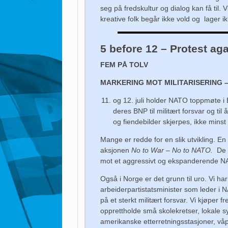
seg på fredskultur og dialog kan få til.
kreative folk begår ikke vold og lager ik
5 before 12 – Protest aga
FEM PÅ TOLV
MARKERING MOT MILITARISERING – 11.
og 12. juli holder NATO toppmøte i 
deres BNP til militært forsvar og ti
og fiendebilder skjerpes, ikke minst
Mange er redde for en slik utvikling. E
aksjonen
No to War – No to NATO.
De 
mot et aggressivt og ekspanderende N
Også i Norge er det grunn til uro. Vi har
arbeiderpartistatsminister som leder i NA
på et sterkt militært forsvar. Vi kjøper f
opprettholde små skolekretser, lokale sykeh
amerikanske etterretningsstasjoner, vå