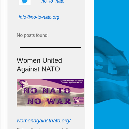
no_to_nato
info@no-to-nato.org
No posts found.
Women United
Against NATO
womenagainstnato.org/