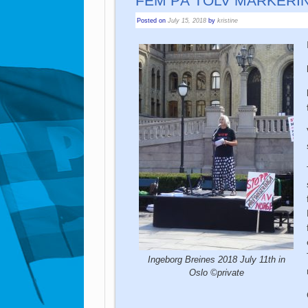
FEM PÅ TOLV MARKERING
Posted on
July 15, 2018
by
kristine
Ingeborg Breines 2018 July 11th in
Oslo ©private