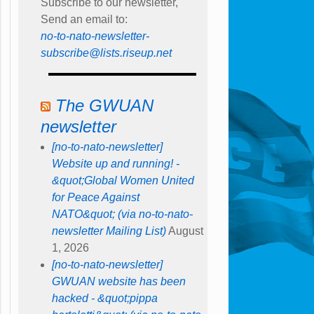
Subscribe to our newsletter,
Send an email to:
no-to-nato-newsletter-
subscribe@lists.riseup.net
The GWUAN
newsletter
[no-to-nato-newsletter]
Website up and running! -
&quot;Global Women United
for Peace Against
NATO&quot; (via no-to-nato-
newsletter Mailing List)
August
1, 2026
[no-to-nato-newsletter]
GWUAN website has been
hacked - &quot;pippa