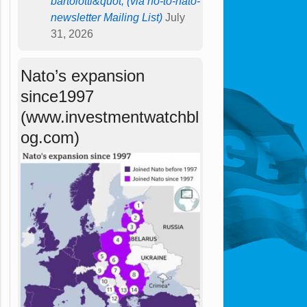
bartolotti&quot; (via no-to-nato-
newsletter Mailing List)
July
31, 2026
Nato’s expansion
since1997
(www.investmentwatchbl
og.com)