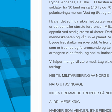
Rygge, Andenes, Fauske …Til høsten ar
soldater fra 30 land og ca 140 fly og 70 k
polariseringa mellom Vest og Øst og at 
Hva er det som gir sikkerhet og gjør oss
er det den aller største forurenser. Mili
oppstår ved stadig større ulikheter. Derfor
menneskeheten og vår unike planet. Vi t
Bygge fredskultur og ikke-vold. Vi tror
som er truende og forurensende og tar 
arrangere vi en freds- og anti-militarist
Vi håper mange vil være med. Lag plakate
forslag:
NEI TIL MILITARISERING AV NORGE
NATO UT AV NORGE
INGEN FREMMEDE TROPPER PÅ NO
ALDRI MERE KRIG
NABOER SOM VENNER, IKKE FIENDE