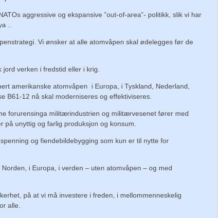
v NATOs aggressive og ekspansive ”out-of-area”- politikk, slik vi har
ya ..
penstrategi. Vi ønsker at alle atomvåpen skal ødelegges før de
jord verken i fredstid eller i krig.
asjonert amerikanske atomvåpen i Europa, i Tyskland, Nederland,
disse B61-12 nå skal moderniseres og effektiviseres.
norme forurensinga militærindustrien og militærvesenet fører med
ser på unyttig og farlig produksjon og konsum.
ng, spenning og fiendebildebygging som kun er til nytte for
het i Norden, i Europa, i verden – uten atomvåpen – og med
ikkerhet, på at vi må investere i freden, i mellommenneskelig
r alle.