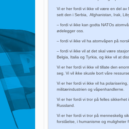
Vi er her fordi vi ikke vil være en del a
sett den i Serbia, Afghanistan, Irak, Lib
– fordi vi ikke kan godta NATOs atomvå
ødelegger oss.
– fordi vi ikke vil ha atomvåpen på norsk 
– fordi vi ikke vil at det skal være st
Belgia, Italia og Tyrkia, og ikke vil at 
Vi er her fordi vi ikke vil tillate den e
seg. Vi vil ikke skusle bort våre ressur
Vi er her fordi vi ikke vil ha polariseri
militærindustrien og våpenhandlerne.
Vi er her fordi vi tror på felles sikker
Russland.
Vi er her fordi vi tror på menneskelig s
forståelse, i humanisme og muligheter fo