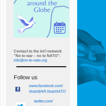
Contact to the int’l network
“No to war – no to NATO”:
info@no-to-nato.org
Follow us
www.facebook.com/
NotoWAR.NotoNATO
twitter.com/