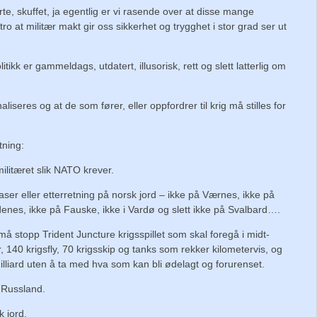
nerte, skuffet, ja egentlig er vi rasende over at disse mange
tro at militær makt gir oss sikkerhet og trygghet i stor grad ser ut
itikk er gammeldags, utdatert, illusorisk, rett og slett latterlig om
aliseres og at de som fører, eller oppfordrer til krig må stilles for
tning:
militæret slik NATO krever.
ser eller etterretning på norsk jord – ikke på Værnes, ikke på
nes, ikke på Fauske, ikke i Vardø og slett ikke på Svalbard….
å stopp Trident Juncture krigsspillet som skal foregå i midt-
140 krigsfly, 70 krigsskip og tanks som rekker kilometervis, og
 milliard uten å ta med hva som kan bli ødelagt og forurenset.
 Russland.
 jord.