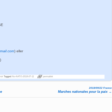
GE
gmail.com
) eller
m
)
rsk
Tagged
No-NATO-2018-07-11
permalink
2018/09/22 France
se
Marches nationales pour la paix
→