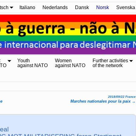
tsch
Italiano
Nederlands
Dansk
Norsk
Svenska
:
Youth
Women
Further activities
ATO
against NATO
against NATO
of the network
2018/09/22 France
se
Marches nationales pour la paix
→
eal