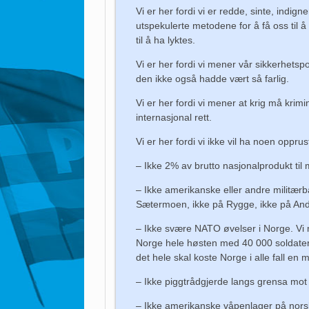
Vi er her fordi vi er redde, sinte, indig
utspekulerte metodene for å få oss til å 
til å ha lyktes.
Vi er her fordi vi mener vår sikkerhetspol
den ikke også hadde vært så farlig.
Vi er her fordi vi mener at krig må krimin
internasjonal rett.
Vi er her fordi vi ikke vil ha noen opprus
– Ikke 2% av brutto nasjonalprodukt til 
– Ikke amerikanske eller andre militærba
Sætermoen, ikke på Rygge, ikke på Ande
– Ikke svære NATO øvelser i Norge. Vi m
Norge hele høsten med 40 000 soldater, 
det hele skal koste Norge i alle fall en
– Ikke piggtrådgjerde langs grensa mot
– Ikke amerikanske våpenlager på norsk