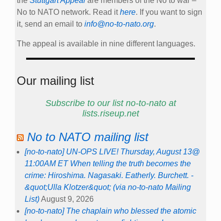
the
Stuttgart Appeal
are members of the No to war –
No to NATO network. Read it
here
. If you want to sign
it, send an email to
info@no-to-nato.org
.
The appeal is available in nine different languages.
Our mailing list
Subscribe to our list no-to-nato at
lists.riseup.net
No to NATO mailing list
[no-to-nato] UN-OPS LIVE! Thursday, August 13@
11:00AM ET When telling the truth becomes the
crime: Hiroshima. Nagasaki. Eatherly. Burchett. -
&quot;Ulla Klotzer&quot; (via no-to-nato Mailing
List)
August 9, 2026
[no-to-nato] The chaplain who blessed the atomic