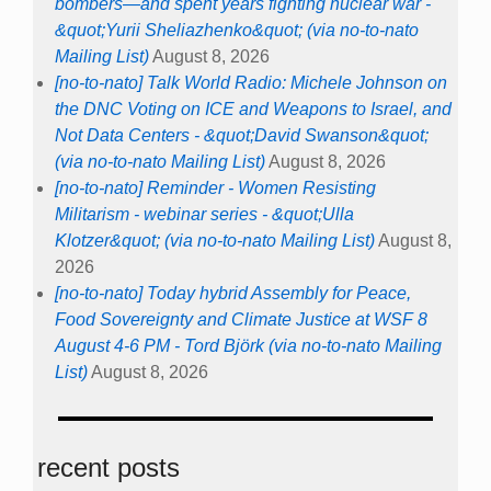
bombers—and spent years fighting nuclear war -
&quot;Yurii Sheliazhenko&quot; (via no-to-nato
Mailing List)
August 8, 2026
[no-to-nato] Talk World Radio: Michele Johnson on
the DNC Voting on ICE and Weapons to Israel, and
Not Data Centers - &quot;David Swanson&quot;
(via no-to-nato Mailing List)
August 8, 2026
[no-to-nato] Reminder - Women Resisting
Militarism - webinar series - &quot;Ulla
Klotzer&quot; (via no-to-nato Mailing List)
August 8,
2026
[no-to-nato] Today hybrid Assembly for Peace,
Food Sovereignty and Climate Justice at WSF 8
August 4-6 PM - Tord Björk (via no-to-nato Mailing
List)
August 8, 2026
recent posts