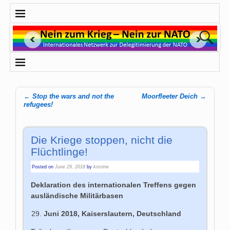
←
Stop the wars and not the
Moorfleeter Deich
→
Post navigation
refugees!
Die Kriege stoppen, nicht die
Flüchtlinge!
Posted on
June 29, 2018
by
kristine
Deklaration des internationalen Treffens gegen
ausländische Militärbasen
Juni 2018, Kaiserslautern, Deutschland