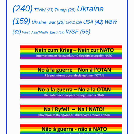
(240)
Ukraine
Trump
(28)
TPNW
(23)
(159)
USA
(42)
WBW
Ukraine_war
(28)
UNAC
(16)
WSF
(55)
(33)
West_Asia(Middle_East)
(17)