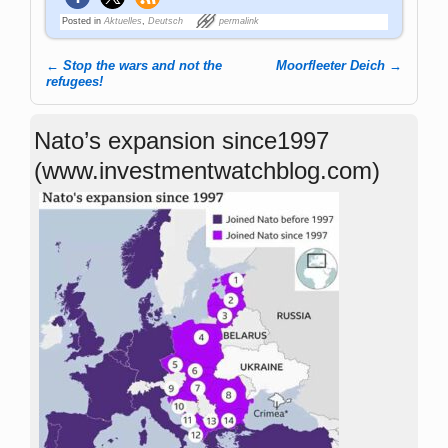
Posted in
Aktuelles
,
Deutsch
permalink
←
Stop the wars and not the
Moorfleeter Deich
→
Post navigation
refugees!
Nato’s expansion since1997
(www.investmentwatchblog.com)