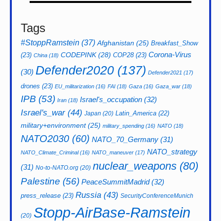
Tags
#StoppRamstein
(37)
Afghanistan
(25)
Breakfast_Show
CODEPINK
(28)
Corona-Virus
(23)
COP28
(23)
China
(18)
Defender2020
(137)
(30)
Defender2021
(17)
drones
(23)
EU_militarization
(16)
FAI
(18)
Gaza
(16)
Gaza_war
(18)
IPB
(53)
Israel's_occupation
(32)
Iran
(18)
Israel's_war
(44)
Latin_America
(22)
Japan
(20)
military+environment
(25)
military_spending
(16)
NATO
(18)
NATO2030
(60)
NATO_70_Germany
(31)
NATO_strategy
NATO_Climate_Criminal
(16)
NATO_maneuver
(17)
nuclear_weapons
(80)
(31)
No-to-NATO.org
(20)
Palestine
(56)
PeaceSummitMadrid
(32)
Russia
(43)
press_release
(23)
SecurityConferenceMunich
Stopp-AirBase-Ramstein
(20)