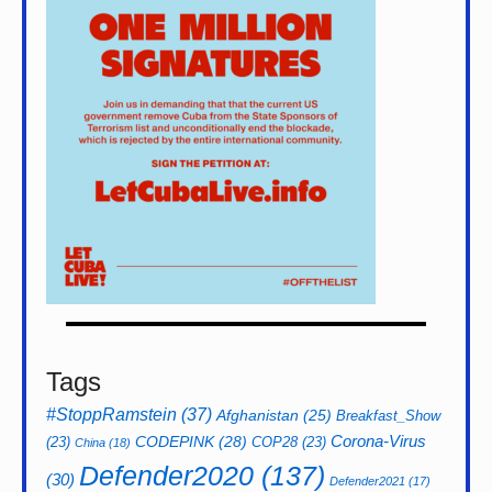
Tags
#StoppRamstein
(37)
Afghanistan
(25)
Breakfast_Show
CODEPINK
(28)
Corona-Virus
(23)
COP28
(23)
China
(18)
Defender2020
(137)
(30)
Defender2021
(17)