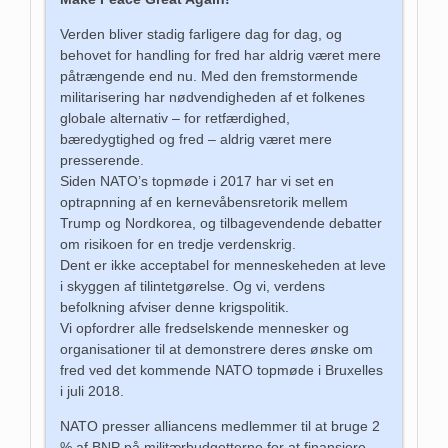
Verden bliver stadig farligere dag for dag, og
behovet for handling for fred har aldrig været mere
påtrængende end nu. Med den fremstormende
militarisering har nødvendigheden af et folkenes
globale alternativ – for retfærdighed,
bæredygtighed og fred – aldrig været mere
presserende.
Siden NATO’s topmøde i 2017 har vi set en
optrapnning af en kernevåbensretorik mellem
Trump og Nordkorea, og tilbagevendende debatter
om risikoen for en tredje verdenskrig.
Dent er ikke acceptabel for menneskeheden at leve
i skyggen af tilintetgørelse. Og vi, verdens
befolkning afviser denne krigspolitik.
Vi opfordrer alle fredselskende mennesker og
organisationer til at demonstrere deres ønske om
fred ved det kommende NATO topmøde i Bruxelles
i juli 2018.
NATO presser alliancens medlemmer til at bruge 2
% af BNP på militærbudgetterne for at finansiere