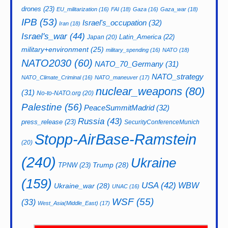
drones
(23)
EU_militarization
(16)
FAI
(18)
Gaza
(16)
Gaza_war
(18)
IPB
(53)
Israel's_occupation
(32)
Iran
(18)
Israel's_war
(44)
Latin_America
(22)
Japan
(20)
military+environment
(25)
military_spending
(16)
NATO
(18)
NATO2030
(60)
NATO_70_Germany
(31)
NATO_strategy
NATO_Climate_Criminal
(16)
NATO_maneuver
(17)
nuclear_weapons
(80)
(31)
No-to-NATO.org
(20)
Palestine
(56)
PeaceSummitMadrid
(32)
Russia
(43)
press_release
(23)
SecurityConferenceMunich
Stopp-AirBase-Ramstein
(20)
(240)
Ukraine
Trump
(28)
TPNW
(23)
(159)
USA
(42)
WBW
Ukraine_war
(28)
UNAC
(16)
WSF
(55)
(33)
West_Asia(Middle_East)
(17)