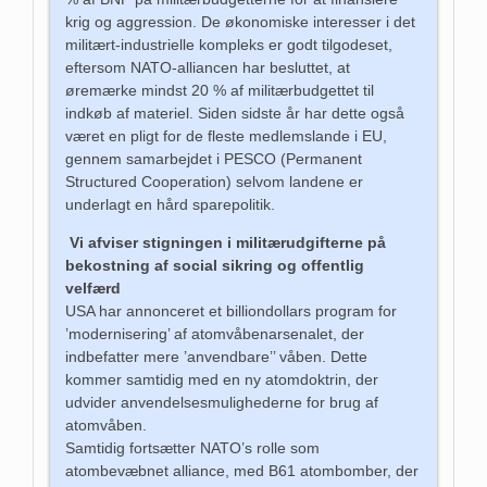
krig og aggression. De økonomiske interesser i det
militært-industrielle kompleks er godt tilgodeset,
eftersom NATO-alliancen har besluttet, at
øremærke mindst 20 % af militærbudgettet til
indkøb af materiel. Siden sidste år har dette også
været en pligt for de fleste medlemslande i EU,
gennem samarbejdet i PESCO (Permanent
Structured Cooperation) selvom landene er
underlagt en hård sparepolitik.
Vi afviser stigningen i militærudgifterne på
bekostning af social sikring og offentlig
velfærd
USA har annonceret et billiondollars program for
’modernisering’ af atomvåbenarsenalet, der
indbefatter mere ’anvendbare’’ våben. Dette
kommer samtidig med en ny atomdoktrin, der
udvider anvendelsesmulighederne for brug af
atomvåben.
Samtidig fortsætter NATO’s rolle som
atombevæbnet alliance, med B61 atombomber, der