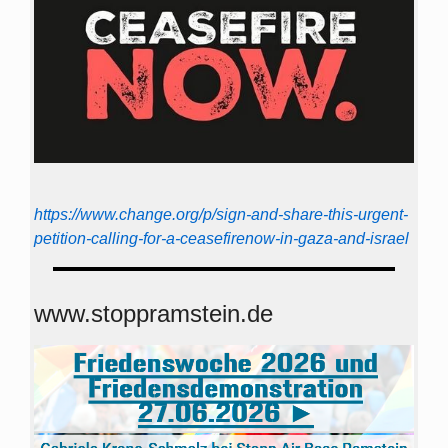
https://www.change.org/p/sign-and-share-this-urgent-
petition-calling-for-a-ceasefirenow-in-gaza-and-israel
www.stoppramstein.de