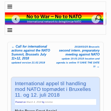
←
Call for international
2018/03/25 Brussels
Post navigation
actions against the NATO
second intern. preparatory
Summit, Brussels July
meeting against NATO
11+12, 2018
update 19.03.2018 location and
updated version 21.02.2018
agenda is online !!! SAVE THE DATE
→
!!!
International appel til handling
mod NATO topmødet i Bruxelles
11. og 12. juli 2018
Posted on
March 4, 2018
by
kristine
Make Peace Great Again!