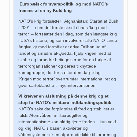
’Europæisk forsvarspolitik’ og mod NATO’s
fremme af en ny Kold krig
NATO’s krig fortsætter i Afghanistan: Startet af Bush
i 2001 – som det første skridt i hans ’krig mod
terror’ – fortsætter den i dag, som den længste krig
i USA’s historie, og som involverer alle NATO-lande.
Angiveligt med formålet at drive Taliban ud af
landet og smadre al-Queda, hjalp krigen med at
skabe og forbedre betingelserne for en bølge af
terrororganisationer og deres tilknyttede
kampgrupper, der fortsætter den dag idag.
’Krigen mod terror’ overtrumfer international ret og
giver carteblanche til nye interventioner.
Vi kræver en afslutning på denne krig og et
stop for NATO’s militære indblandingspolitik
NATO’s såkaldte forpligtelse til fred og stabilitet er
falsk. Atomvåben, militærudgifter og
interventionisme kan aldrig tjene freden – kun vold
og krig. NATO’s baser, aktiviteter og
våbensystemer er en afgørende kilde til forurening.