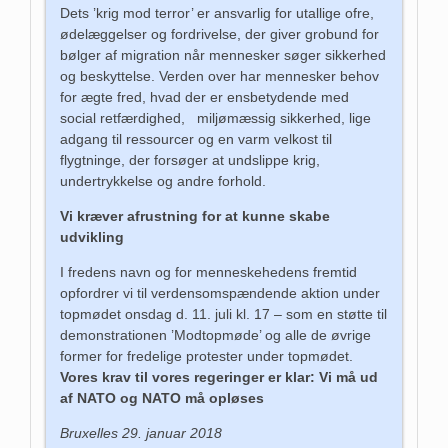
Dets ’krig mod terror’ er ansvarlig for utallige ofre,
ødelæggelser og fordrivelse, der giver grobund for
bølger af migration når mennesker søger sikkerhed
og beskyttelse. Verden over har mennesker behov
for ægte fred, hvad der er ensbetydende med
social retfærdighed, miljømæssig sikkerhed, lige
adgang til ressourcer og en varm velkost til
flygtninge, der forsøger at undslippe krig,
undertrykkelse og andre forhold.
Vi kræver afrustning for at kunne skabe
udvikling
I fredens navn og for menneskehedens fremtid
opfordrer vi til verdensomspændende aktion under
topmødet onsdag d. 11. juli kl. 17 – som en støtte til
demonstrationen ’Modtopmøde’ og alle de øvrige
former for fredelige protester under topmødet.
Vores krav til vores regeringer er klar: Vi må ud
af NATO og NATO må opløses
Bruxelles 29. januar 2018