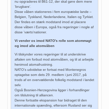
nu opgraderes til B61-12, der skal gøre dem mere
’brugbare’.
Disse våben stationeres i fem europæiske lande –
Belgien, Tyskland, Nederlandene, Italien og Tyrkiet.
Der findes en stærk modstand imod at placere
disse våben i Europa, også fra regeringer i nogle af
disse ’værts’nationer.
Vi vender os imod NATO’s rolle som atommagt
og imod alle atomvåben
Vi tilskynder vores regeringer til at underskrive
aftalen om forbud mod atomvåben, og til at arbejde
henimod atomafrustning.
NATO’s udvidelse er fortsat med Montenegros
optagelse som dets 29. medlem i juni 2017, på
trods af en overvældende folkelig modstand i landet
selv.
Også Bosnien-Herzegovina ligger i forhandlinger
om tilslutning til alliancen.
Denne fortsatte ekspansion har bidraget til den
internationale spænding, eftersom Rusland ser sig