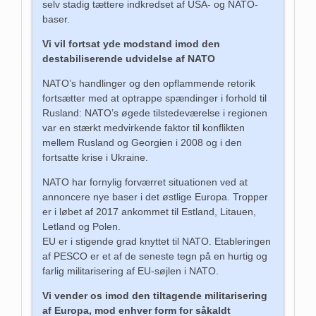
selv stadig tættere indkredset af USA- og NATO-
baser.
Vi vil fortsat yde modstand imod den
destabiliserende udvidelse af NATO
NATO’s handlinger og den opflammende retorik
fortsætter med at optrappe spændinger i forhold til
Rusland: NATO’s øgede tilstedeværelse i regionen
var en stærkt medvirkende faktor til konflikten
mellem Rusland og Georgien i 2008 og i den
fortsatte krise i Ukraine.
NATO har fornylig forværret situationen ved at
annoncere nye baser i det østlige Europa. Tropper
er i løbet af 2017 ankommet til Estland, Litauen,
Letland og Polen.
EU er i stigende grad knyttet til NATO. Etableringen
af PESCO er et af de seneste tegn på en hurtig og
farlig militarisering af EU-søjlen i NATO.
Vi vender os imod den tiltagende militarisering
af Europa, mod enhver form for såkaldt