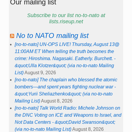
Our mailing list
Subscribe to our list no-to-nato at
lists.riseup.net
No to NATO mailing list
[no-to-nato] UN-OPS LIVE! Thursday, August 13@
11:00AM ET When telling the truth becomes the
crime: Hiroshima. Nagasaki. Eatherly. Burchett. -
&quot;Ulla Klotzer&quot; (via no-to-nato Mailing
List)
August 9, 2026
[no-to-nato] The chaplain who blessed the atomic
bombers—and spent years fighting nuclear war -
&quot;Yurii Sheliazhenko&quot; (via no-to-nato
Mailing List)
August 8, 2026
[no-to-nato] Talk World Radio: Michele Johnson on
the DNC Voting on ICE and Weapons to Israel, and
Not Data Centers - &quot;David Swanson&quot;
(via no-to-nato Mailing List)
August 8, 2026