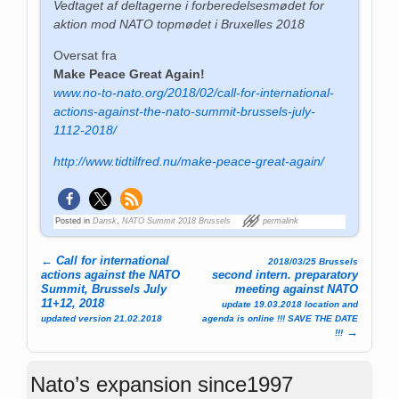
Vedtaget af deltagerne i forberedelsesmødet for
aktion mod NATO topmødet i Bruxelles 2018
Oversat fra
Make Peace Great Again!
www.no-to-nato.org/2018/02/call-for-international-
actions-against-the-nato-summit-brussels-july-
1112-2018/
http://www.tidtilfred.nu/make-peace-great-again/
Posted in
Dansk
,
NATO Summit 2018 Brussels
permalink
←
Call for international
2018/03/25 Brussels
Post navigation
actions against the NATO
second intern. preparatory
Summit, Brussels July
meeting against NATO
11+12, 2018
update 19.03.2018 location and
updated version 21.02.2018
agenda is online !!! SAVE THE DATE
→
!!!
Nato’s expansion since1997