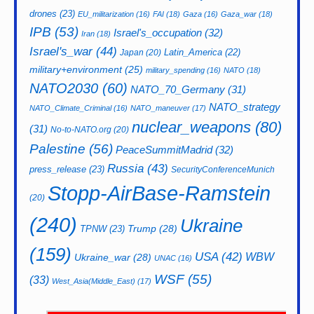
drones
(23)
EU_militarization
(16)
FAI
(18)
Gaza
(16)
Gaza_war
(18)
IPB
(53)
Israel's_occupation
(32)
Iran
(18)
Israel's_war
(44)
Latin_America
(22)
Japan
(20)
military+environment
(25)
military_spending
(16)
NATO
(18)
NATO2030
(60)
NATO_70_Germany
(31)
NATO_strategy
NATO_Climate_Criminal
(16)
NATO_maneuver
(17)
nuclear_weapons
(80)
(31)
No-to-NATO.org
(20)
Palestine
(56)
PeaceSummitMadrid
(32)
Russia
(43)
press_release
(23)
SecurityConferenceMunich
Stopp-AirBase-Ramstein
(20)
(240)
Ukraine
Trump
(28)
TPNW
(23)
(159)
USA
(42)
WBW
Ukraine_war
(28)
UNAC
(16)
WSF
(55)
(33)
West_Asia(Middle_East)
(17)