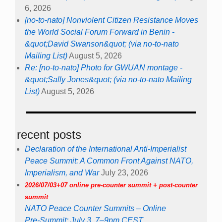
6, 2026
[no-to-nato] Nonviolent Citizen Resistance Moves
the World Social Forum Forward in Benin -
&quot;David Swanson&quot; (via no-to-nato
Mailing List)
August 5, 2026
Re: [no-to-nato] Photo for GWUAN montage -
&quot;Sally Jones&quot; (via no-to-nato Mailing
List)
August 5, 2026
recent posts
Declaration of the International Anti-Imperialist
Peace Summit: A Common Front Against NATO,
Imperialism, and War
July 23, 2026
2026/07/03+07 online pre-counter summit + post-counter
summit
NATO Peace Counter Summits – Online
Pre-Summit: July 3, 7–9pm CEST