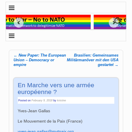
←
New Paper: The European
Brasilien: Gemeinsames
Post navigation
Union – Democracy or
Militärmanöver mit den USA
empire
gestartet
→
En Marche vers une armée
européenne ?
Posted on
February 9, 2018
by
kristine
Yves-Jean Gallas
Le Mouvement de la Paix (France)
yves-jean.gallas@mvtpaix.org