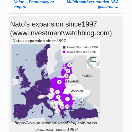
Post navigation
Union – Democracy or
Militärmanöver mit den USA
empire
gestartet
→
Nato’s expansion since1997
(www.investmentwatchblog.com)
https://www.investmentwatchblog.com/natos
-expansion-since-1997/