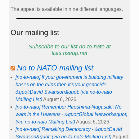
The appeal is available in nine different languages.
Our mailing list
Subscribe to our list no-to-nato at
lists.riseup.net
No to NATO mailing list
[no-to-nato] If your government is building military
bases on the ruins then it's your genocide -
&quot;David Swanson&quot; (via no-to-nato
Mailing List)
August 6, 2026
[no-to-nato] Remember Hiroshima-Nagasaki: No
wars in the Heavens - &quot;Global Network&quot;
(via no-to-nato Mailing List)
August 6, 2026
[no-to-nato] Remaking Democracy - &quot;David
Swanson&quot; (via no-to-nato Mailing List)
August