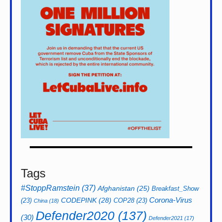
Tags
#StoppRamstein
(37)
Afghanistan
(25)
Breakfast_Show
CODEPINK
(28)
Corona-Virus
(23)
COP28
(23)
China
(18)
Defender2020
(137)
(30)
Defender2021
(17)